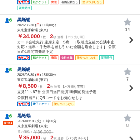
紙チケット
郵送
名義記載なし
塗りつぶしなし
質問受付
黒蜥蜴
2026/08/30 (
日
) 11時00分
14
東京宝塚劇場 (東京)
￥34,000
2
/ 枚
枚 連番 【バラ売り可】
カード会社先行 座席未定 S席 ［取引成立後の公演中止
対応：送料・手数料を差し引いた全額を返金します］ 公演
日の1週間前発送予定
紙チケット
郵送
女性名義
塗りつぶしなし
質問受付
黒蜥蜴
2026/08/30 (
日
) 15時30分
7
東京宝塚劇場 (東京)
￥8,500
2
/ 枚
枚 連番
【バラ売り不可】
立見11～67番 公演日当日開演1時間前発送予定
公演日当日にQRコードをお知らせしま...
電子チケット
塗りつぶしなし
黒蜥蜴
2026/09/01 (
火
) 11時00分
8
東京宝塚劇場 (東京)
￥36,000
前の価格：
￥35,000
2
/ 枚
枚 連番
【バラ売り不可】