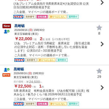
ぴあプレミアム会員先行 B席座席未定※ぴあ貸切公演 公演
日当日開演1時間前発送予定
ご入金後、マイページの連絡ボードで発...
発券番号
女性名義
塗りつぶしなし
質問受付
黒蜥蜴
New
2026/08/16 (
日
) 15時30分
8
東京宝塚劇場 (東京)
￥22,000
2
/ 枚
枚 連番
【バラ売り不可】
ぴあ プレミアム先行 S席確定 座席未定 ［取引成立後
の公演中止対応：送料・手数料を差し引いた全額を返金
します］ 公演日の2～3日前発送予定
ご入金後、マイページの連絡ボードで発...
発券番号
塗りつぶしなし
質問受付
黒蜥蜴
2026/08/16 (
日
) 15時30分
29
東京宝塚劇場 (東京)
￥24,500
前の価格：
￥22,500
1
/ 枚
枚
S席 座席未定 有料会員当選分 ぴあ分配可能［出演］桜
木みなと / 春乃さくら / 他 2026年08月11日発送予定
ご入金後、マイページの連絡ボードで発...
発券番号
女性名義
塗りつぶしなし
質問受付