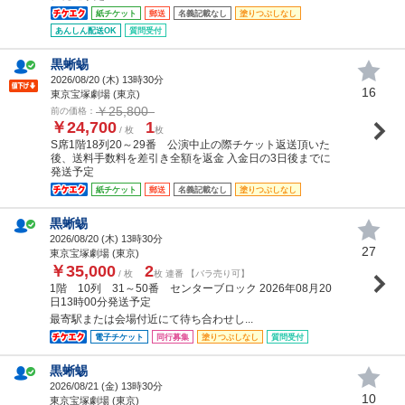
紙チケット
郵送
名義記載なし
塗りつぶしなし
あんしん配送OK
質問受付
黒蜥蜴
2026/08/20 (
木
) 13時30分
16
東京宝塚劇場 (東京)
￥25,800
前の価格：
￥24,700
1
/ 枚
枚
S席1階18列20～29番 公演中止の際チケット返送頂いた
後、送料手数料を差引き全額を返金 入金日の3日後までに
発送予定
紙チケット
郵送
名義記載なし
塗りつぶしなし
黒蜥蜴
2026/08/20 (
木
) 13時30分
27
東京宝塚劇場 (東京)
￥35,000
2
/ 枚
枚 連番 【バラ売り可】
1階 10列 31～50番 センターブロック 2026年08月20
日13時00分発送予定
最寄駅または会場付近にて待ち合わせし...
電子チケット
同行募集
塗りつぶしなし
質問受付
黒蜥蜴
2026/08/21 (
金
) 13時30分
10
東京宝塚劇場 (東京)