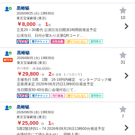
黒蜥蜴
2026/08/25 (
火
) 13時30分
10
東京宝塚劇場 (東京)
￥8,000
1
/ 枚
枚
立見20～30番代 公演日当日開演1時間前発送予定
公演当日、日付が変わり次第QRコード...
電子チケット
女性名義
塗りつぶしなし
質問受付
黒蜥蜴
2026/08/25 (
火
) 13時30分
31
東京宝塚劇場 (東京)
￥34,000
前の価格：
￥29,800
2
/ 枚
枚 連番 【バラ売り可】
主催先行 S席 1階 16-18列内確定 センターブロック確
定座席未定 2026年08月25日13時00分発送予定
当日開演30-40分前に会場付近にて...
電子チケット
同行募集
塗りつぶしなし
質問受付
黒蜥蜴
2026/08/26 (
水
) 13時30分
7
東京宝塚劇場 (東京)
￥25,000
1
/ 枚
枚
S席2階3列51～74 2026年08月26日13時00分発送予定
会場付近にて待ち合わせし、同時入場し...