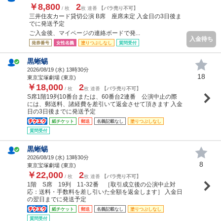
￥8,800
2
/ 枚
枚 連番
【バラ売り不可】
三井住友カード貸切公演 B席 座席未定 入金日の3日後ま
でに発送予定
ご入金後、マイページの連絡ボードで発...
入金待ち
発券番号
女性名義
塗りつぶしなし
質問受付
黒蜥蜴
2026/08/19 (
水
) 13時30分
18
東京宝塚劇場 (東京)
￥18,000
2
/ 枚
枚 連番
【バラ売り不可】
S席1階19列10番台または、60番台2連番 公演中止の際
には、郵送料、諸経費を差引いて返金させて頂きます 入金
日の3日後までに発送予定
紙チケット
郵送
名義記載なし
塗りつぶしなし
質問受付
黒蜥蜴
2026/08/19 (
水
) 13時30分
8
東京宝塚劇場 (東京)
￥22,000
2
/ 枚
枚 連番
【バラ売り不可】
1階 S席 19列 11-32番 ［取引成立後の公演中止対
応：送料・手数料を差し引いた全額を返金します］ 入金日
の翌日までに発送予定
紙チケット
郵送
名義記載なし
塗りつぶしなし
質問受付