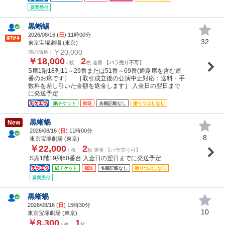
質問受付
黒蜥蜴
2026/08/16 (
日
) 11時00分
32
東京宝塚劇場 (東京)
￥20,000
前の価格：
￥18,000
2
/ 枚
枚 連番
【バラ売り不可】
S席1階18列11～29番または51番～69番(通路席を含む連
番のお席です） ［取引成立後の公演中止対応：送料・手
数料を差し引いた金額を返金します］ 入金日の翌日まで
に発送予定
紙チケット
郵送
名義記載なし
塗りつぶしなし
黒蜥蜴
New
2026/08/16 (
日
) 11時00分
8
東京宝塚劇場 (東京)
￥22,000
2
/ 枚
枚 連番 【バラ売り可】
S席1階19列60番台 入金日の翌日までに発送予定
紙チケット
郵送
名義記載なし
塗りつぶしなし
質問受付
黒蜥蜴
2026/08/16 (
日
) 15時30分
10
東京宝塚劇場 (東京)
￥8,300
1
/ 枚
枚