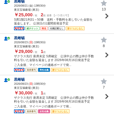
黒蜥蜴
2026/08/21 (
金
) 13時30分
13
東京宝塚劇場 (東京)
￥25,000
2
/ 枚
枚 連番 【バラ売り可】
S席1階21列31～50番 送料・手数料を差し引いた金額を
返金します。 公演日の1週間前発送予定
紙チケット
郵送
名義記載なし
塗りつぶしなし
黒蜥蜴
2026/08/23 (
日
) 15時30分
8
東京宝塚劇場 (東京)
￥29,000
1
/ 枚
枚
ザクラス先行 座席未定 S席確定 公演中止の際は仲介手数
料を引いた金額を返金します 2026年08月16日発送予定
ご入金後、マイページの連絡ボードで発...
発券番号
男性名義
塗りつぶしなし
黒蜥蜴
2026/08/23 (
日
) 15時30分
7
東京宝塚劇場 (東京)
￥30,000
1
/ 枚
枚
ザクラス先行 座席未定 S席確定 公演中止の際は仲介手数
料を引いた金額を返金します 2026年08月16日発送予定
ご入金後、マイページの連絡ボードで発...
発券番号
女性名義
塗りつぶしなし