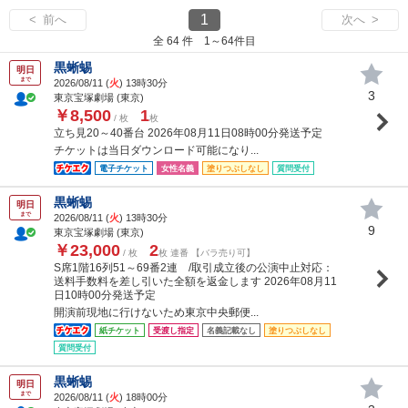
1
< 前へ
次へ >
全 64 件 1～64件目
黒蜥蜴
明日
まで
2026/08/11 (
火
) 13時30分
3
東京宝塚劇場 (東京)
￥8,500
1
/ 枚
枚
立ち見20～40番台 2026年08月11日08時00分発送予定
チケットは当日ダウンロード可能になり...
電子チケット
女性名義
塗りつぶしなし
質問受付
黒蜥蜴
明日
まで
2026/08/11 (
火
) 13時30分
9
東京宝塚劇場 (東京)
￥23,000
2
/ 枚
枚 連番 【バラ売り可】
S席1階16列51～69番2連 /取引成立後の公演中止対応：
送料手数料を差し引いた全額を返金します 2026年08月11
日10時00分発送予定
開演前現地に行けないため東京中央郵便...
紙チケット
受渡し指定
名義記載なし
塗りつぶしなし
質問受付
黒蜥蜴
明日
まで
2026/08/11 (
火
) 18時00分