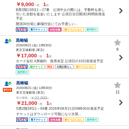
￥9,000
1
/ 枚
枚
B席2階13列11～27番 公演中止の際には、手数料を差し
引いた全額を返金いたします 公演日当日開演1時間前発送
予定
開演30分前に劇場付近にてお手渡しい...
電子チケット
女性名義
塗りつぶしなし
質問受付
黒蜥蜴
2026/08/21 (
金
) 13時30分
8
東京宝塚劇場 (東京)
￥17,000
1
/ 枚
枚
カード会社 A席確約 座席未定 公演日の10日前発送予定
紙チケット
郵送
名義記載なし
塗りつぶしなし
質問受付
黒蜥蜴
2026/08/21 (
金
) 13時30分
11
東京宝塚劇場 (東京)
￥22,000
前の価格：
￥21,000
1
/ 枚
枚
S席2階3列11～69番 2026年08月21日09時30分発送予定
チケットはダウンロード可能になり次第...
電子チケット
女性名義
塗りつぶしなし
質問受付