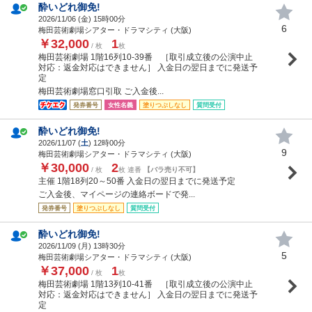
酔いどれ御免!
2026/11/06 (
金
) 15時00分
6
梅田芸術劇場シアター・ドラマシティ (大阪)
￥32,000
1
/ 枚
枚
梅田芸術劇場 1階16列10-39番 ［取引成立後の公演中止
対応：返金対応はできません］ 入金日の翌日までに発送予
定
梅田芸術劇場窓口引取 ご入金後...
発券番号
女性名義
塗りつぶしなし
質問受付
酔いどれ御免!
2026/11/07 (
土
) 12時00分
9
梅田芸術劇場シアター・ドラマシティ (大阪)
￥30,000
2
/ 枚
枚 連番
【バラ売り不可】
主催 1階18列20～50番 入金日の翌日までに発送予定
ご入金後、マイページの連絡ボードで発...
発券番号
塗りつぶしなし
質問受付
酔いどれ御免!
2026/11/09 (
月
) 13時30分
5
梅田芸術劇場シアター・ドラマシティ (大阪)
￥37,000
1
/ 枚
枚
梅田芸術劇場 1階13列10-41番 ［取引成立後の公演中止
対応：返金対応はできません］ 入金日の翌日までに発送予
定