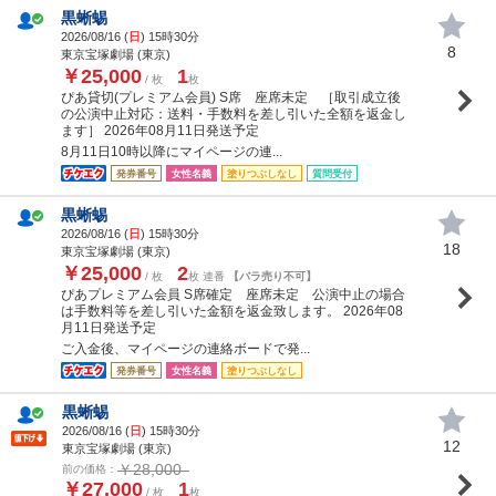
黒蜥蜴
2026/08/16 (
日
) 15時30分
8
東京宝塚劇場 (東京)
￥25,000
1
/ 枚
枚
ぴあ貸切(プレミアム会員) S席 座席未定 ［取引成立後
の公演中止対応：送料・手数料を差し引いた全額を返金し
ます］ 2026年08月11日発送予定
8月11日10時以降にマイページの連...
発券番号
女性名義
塗りつぶしなし
質問受付
黒蜥蜴
2026/08/16 (
日
) 15時30分
18
東京宝塚劇場 (東京)
￥25,000
2
/ 枚
枚 連番
【バラ売り不可】
ぴあプレミアム会員 S席確定 座席未定 公演中止の場合
は手数料等を差し引いた金額を返金致します。 2026年08
月11日発送予定
ご入金後、マイページの連絡ボードで発...
発券番号
女性名義
塗りつぶしなし
黒蜥蜴
2026/08/16 (
日
) 15時30分
12
東京宝塚劇場 (東京)
￥28,000
前の価格：
￥27,000
1
/ 枚
枚