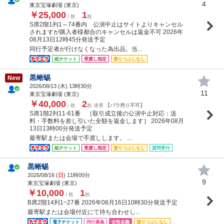
4
東京宝塚劇場 (東京)
￥25,000
1
/ 枚
枚
S席2階1列1～74番内 公演中止はサイトよりキャンセル
されますが購入者様都合のキャンセルは返金不可 2026年
08月13日12時45分発送予定
同行予定者が行けなくなった為出品。当...
紙チケット
受渡し指定
塗りつぶしなし
黒蜥蜴
New
2026/08/13 (
木
) 13時30分
11
東京宝塚劇場 (東京)
￥40,000
2
/ 枚
枚 連番
【バラ売り不可】
S席1階2列11-61番 ［取引成立後の公演中止対応：送
料・手数料を差し引いた全額を返金します］ 2026年08月
13日13時00分発送予定
最寄駅または会場で手渡しします。 ...
紙チケット
受渡し指定
塗りつぶしなし
質問受付
黒蜥蜴
2026/08/16 (
日
) 11時00分
9
東京宝塚劇場 (東京)
￥10,000
1
/ 枚
枚
B席2階14列1~27番 2026年08月16日10時30分発送予定
最寄駅または会場付近にて待ち合わせし...
電子チケット
同行募集
女性名義
塗りつぶしなし