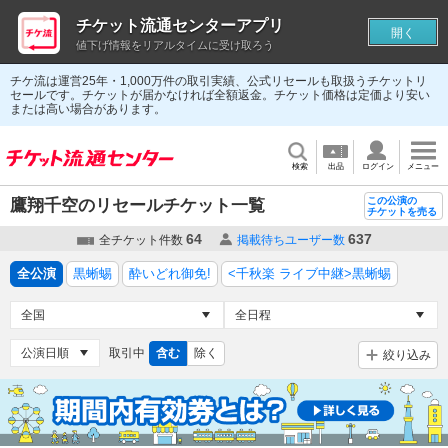
チケット流通センターアプリ
開く
値下げ情報をリアルタイムに受け取ろう
チケ流は運営25年・1,000万件の取引実績、公式リセールも取扱うチケットリ
セールです。チケットが届かなければ全額返金。チケット価格は定価より安い
または高い場合があります。
検索
出品
ログイン
メニュー
この公演の
鷹翔千空のリセールチケット一覧
チケットを売る
64
637
全チケット件数
掲載待ちユーザー数
全公演
黒蜥蜴
酔いどれ御免!
<千秋楽 ライブ中継>黒蜥蜴
取引中
含む
除く
絞り込み