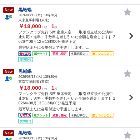
黒蜥蜴
New
2026/08/12 (
水
) 13時30分
東京宝塚劇場 (東京)
￥18,000
1
/ 枚
枚
ファンクラブ先行 S席 座席未定 ［取引成立後の公演中
止対応：送料・手数料を差し引いた全額を返金します］ 2
026年08月12日13時00分発送予定
最寄駅または会場付近で手渡しします。...
紙チケット
受渡し指定
名義記載なし
塗りつぶしなし
質問受付
黒蜥蜴
New
2026/08/13 (
木
) 13時30分
東京宝塚劇場 (東京)
￥18,000
1
/ 枚
枚
ファンクラブ先行 S席 座席未定 ［取引成立後の公演中
止対応：送料・手数料を差し引いた全額を返金します］ 2
026年08月13日13時00分発送予定
最寄駅または会場付近で手渡しします。...
紙チケット
受渡し指定
名義記載なし
塗りつぶしなし
質問受付
黒蜥蜴
New
2026/08/13 (
木
) 13時30分