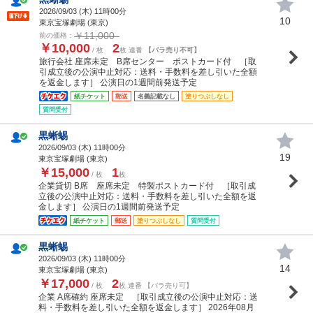
2026/09/03 (
木
) 11時00分
10
東京宝塚劇場 (東京)
￥11,000
前の価格：
￥10,000
2
/ 枚
枚 連番
【バラ売り不可】
旅行会社 座席未定 B席センター ポストカード付 ［取
引成立後の公演中止対応：送料・手数料を差し引いた全額
を返金します］ 公演日の1週間前発送予定
紙チケット
郵送
名義記載なし
塗りつぶしなし
質問受付
黒蜥蜴
2026/09/03 (
木
) 11時00分
19
東京宝塚劇場 (東京)
￥15,000
1
/ 枚
枚
企業貸切 B席 座席未定 特製ポストカード付 ［取引成
立後の公演中止対応：送料・手数料を差し引いた全額を返
金します］ 公演日の1週間前発送予定
紙チケット
郵送
塗りつぶしなし
質問受付
黒蜥蜴
2026/09/03 (
木
) 11時00分
14
東京宝塚劇場 (東京)
￥17,000
2
/ 枚
枚 連番 【バラ売り可】
企業 A席確約 座席未定 ［取引成立後の公演中止対応：送
料・手数料を差し引いた全額を返金します］ 2026年08月