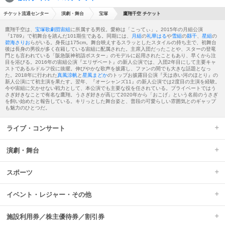
チケット流通センター
演劇・舞台
宝塚
鷹翔千空 チケット
鷹翔千空は、
宝塚歌劇団
宙組
に所属する男役。愛称は「こってぃ」。2015年の月組公演
『1789』で初舞台を踏んだ101期生である。同期には、
月組
の
礼華はる
や
雪組
の
縣千
、
星組
の
碧海さりお
らがいる。身長は175cm。舞台映えするスラッとしたスタイルの持ち主で、初舞台
後は長身の男役が多く在籍している宙組に配属された。主席入団だったことや、スターの登竜
門とも言われている「阪急阪神初詣ポスター」のモデルに起用されたこともあり、早くから注
目を浴びる。2016年の宙組公演『エリザベート』の新人公演では、入団2年目にして主要キャ
ストであるルドルフ役に抜擢。伸びやかな歌声を披露し、ファンの間でも大きな話題となっ
た。2018年に行われた
真風涼帆
と
星風まどか
のトップお披露目公演『天は赤い河のほとり』の
新人公演にて初主演を果たす。翌年、『オーシャンズ11』の新人公演では2度目の主演を経験。
今や宙組に欠かせない戦力として、本公演でも主要な役を任されている。プライベートではう
さぎ好きなことで有名な鷹翔。うさぎ好きが高じて2020年から「おこげ」という名前のうさぎ
を飼い始めたと報告している。キリっとした舞台姿と、普段の可愛らしい雰囲気とのギャップ
も魅力のひとつだ。
ライブ・コンサート
演劇・舞台
スポーツ
イベント・レジャー・その他
施設利用券／株主優待券／割引券