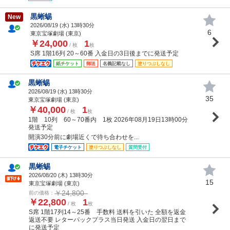
黒蜥蜴
New
2026/08/19 (
水
) 13時30分
6
東京宝塚劇場 (東京)
￥24,000
1
/ 枚
枚
S席 1階16列 20～60番 入金日の3日後までに発送予定
紙チケット
郵送
名義記載なし
塗りつぶしなし
黒蜥蜴
2026/08/19 (
水
) 13時30分
35
東京宝塚劇場 (東京)
￥40,000
1
/ 枚
枚
1階 10列 60～70番内 1枚 2026年08月19日13時00分
発送予定
開演30分前に劇場近くで待ち合わせを...
電子チケット
塗りつぶしなし
質問受付
黒蜥蜴
2026/08/20 (
木
) 13時30分
15
東京宝塚劇場 (東京)
￥24,800
前の価格：
￥22,800
1
/ 枚
枚
S席 1階17列14～25番 手数料 送料を引いた 全額を返金
返送不要 レターパックプラス当日発送 入金日の翌日まで
に発送予定