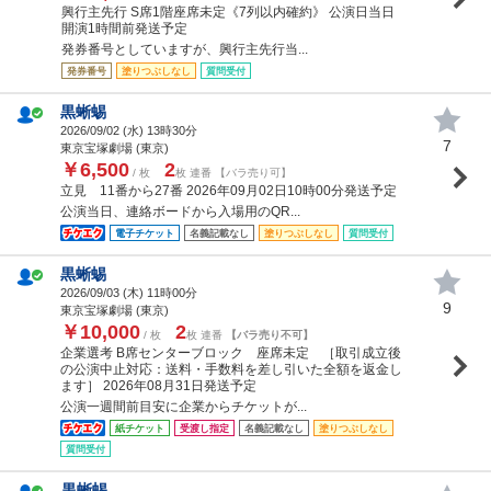
興行主先行 S席1階座席未定《7列以内確約》 公演日当日
開演1時間前発送予定
発券番号としていますが、興行主先行当...
発券番号
塗りつぶしなし
質問受付
黒蜥蜴
2026/09/02 (
水
) 13時30分
7
東京宝塚劇場 (東京)
￥6,500
2
/ 枚
枚 連番 【バラ売り可】
立見 11番から27番 2026年09月02日10時00分発送予定
公演当日、連絡ボードから入場用のQR...
電子チケット
名義記載なし
塗りつぶしなし
質問受付
黒蜥蜴
2026/09/03 (
木
) 11時00分
9
東京宝塚劇場 (東京)
￥10,000
2
/ 枚
枚 連番
【バラ売り不可】
企業選考 B席センターブロック 座席未定 ［取引成立後
の公演中止対応：送料・手数料を差し引いた全額を返金し
ます］ 2026年08月31日発送予定
公演一週間前目安に企業からチケットが...
紙チケット
受渡し指定
名義記載なし
塗りつぶしなし
質問受付
黒蜥蜴