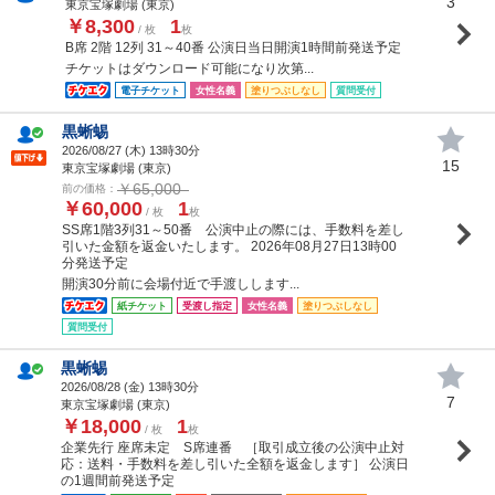
3
東京宝塚劇場 (東京)
￥8,300
1
/ 枚
枚
B席 2階 12列 31～40番 公演日当日開演1時間前発送予定
チケットはダウンロード可能になり次第...
電子チケット
女性名義
塗りつぶしなし
質問受付
黒蜥蜴
2026/08/27 (
木
) 13時30分
15
東京宝塚劇場 (東京)
￥65,000
前の価格：
￥60,000
1
/ 枚
枚
SS席1階3列31～50番 公演中止の際には、手数料を差し
引いた金額を返金いたします。 2026年08月27日13時00
分発送予定
開演30分前に会場付近で手渡しします...
紙チケット
受渡し指定
女性名義
塗りつぶしなし
質問受付
黒蜥蜴
2026/08/28 (
金
) 13時30分
7
東京宝塚劇場 (東京)
￥18,000
1
/ 枚
枚
企業先行 座席未定 S席連番 ［取引成立後の公演中止対
応：送料・手数料を差し引いた全額を返金します］ 公演日
の1週間前発送予定