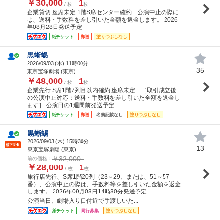
￥30,000
1
/ 枚
枚
企業貸切 座席未定 1階S席センター確約 公演中止の際に
は、送料・手数料を差し引いた金額を返金します。 2026
年08月28日発送予定
紙チケット
郵送
塗りつぶしなし
黒蜥蜴
2026/09/03 (
木
) 11時00分
35
東京宝塚劇場 (東京)
￥48,000
1
/ 枚
枚
企業先行 S席1階7列目以内確約 座席未定 ［取引成立後
の公演中止対応：送料・手数料を差し引いた全額を返金し
ます］ 公演日の1週間前発送予定
紙チケット
郵送
名義記載なし
塗りつぶしなし
黒蜥蜴
2026/09/03 (
木
) 15時30分
13
東京宝塚劇場 (東京)
￥32,000
前の価格：
￥28,000
1
/ 枚
枚
旅行店先行、S席1階20列（23～29、または、51～57
番）、公演中止の際は、手数料等を差し引いた金額を返金
します。 2026年09月03日14時30分発送予定
公演当日、劇場入り口付近で手渡しいた...
紙チケット
同行募集
塗りつぶしなし