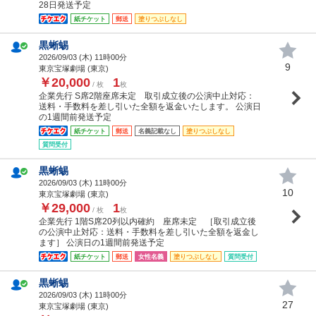
28日発送予定
紙チケット
郵送
塗りつぶしなし
黒蜥蜴
2026/09/03 (
木
) 11時00分
9
東京宝塚劇場 (東京)
￥20,000
1
/ 枚
枚
企業先行 S席2階座席未定 取引成立後の公演中止対応：
送料・手数料を差し引いた全額を返金いたします。 公演日
の1週間前発送予定
紙チケット
郵送
名義記載なし
塗りつぶしなし
質問受付
黒蜥蜴
2026/09/03 (
木
) 11時00分
10
東京宝塚劇場 (東京)
￥29,000
1
/ 枚
枚
企業先行 1階S席20列以内確約 座席未定 ［取引成立後
の公演中止対応：送料・手数料を差し引いた全額を返金し
ます］ 公演日の1週間前発送予定
紙チケット
郵送
女性名義
塗りつぶしなし
質問受付
黒蜥蜴
2026/09/03 (
木
) 11時00分
27
東京宝塚劇場 (東京)