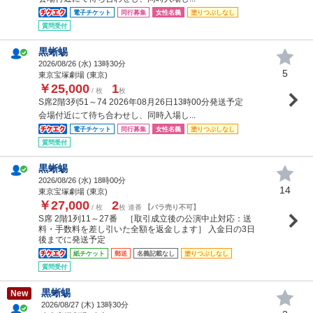
電子チケット
同行募集
女性名義
塗りつぶしなし
質問受付
黒蜥蜴
2026/08/26 (
水
) 13時30分
5
東京宝塚劇場 (東京)
￥25,000
1
/ 枚
枚
S席2階3列51～74 2026年08月26日13時00分発送予定
会場付近にて待ち合わせし、同時入場し...
電子チケット
同行募集
女性名義
塗りつぶしなし
質問受付
黒蜥蜴
2026/08/26 (
水
) 18時00分
14
東京宝塚劇場 (東京)
￥27,000
2
/ 枚
枚 連番
【バラ売り不可】
S席 2階1列11～27番 ［取引成立後の公演中止対応：送
料・手数料を差し引いた全額を返金します］ 入金日の3日
後までに発送予定
紙チケット
郵送
名義記載なし
塗りつぶしなし
質問受付
黒蜥蜴
New
2026/08/27 (
木
) 13時30分