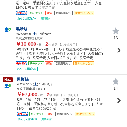
応：送料・手数料を差し引いた全額を返金します］ 入金
日の3日後までに発送予定
紙チケット
郵送
名義記載なし
塗りつぶしなし
あんしん配送OK
質問受付
黒蜥蜴
2026/09/05 (
土
) 15時30分
13
東京宝塚劇場 (東京)
￥30,000
2
/ 枚
枚 連番 【バラ売り可】
S席1階18列18～27番 ［［取引成立後の公演中止対応：
送料・手数料を差し引いた全額を返金します］ 入金日の3
日後までに発送予定 入金日の3日後までに発送予定
紙チケット
郵送
名義記載なし
塗りつぶしなし
あんしん配送OK
黒蜥蜴
New
2026/09/05 (
土
) 15時30分
14
東京宝塚劇場 (東京)
￥97,000
2
/ 枚
枚 連番 【バラ売り可】
S席 1階 8列 27-41番 ［取引成立後の公演中止対
応：送料・手数料を差し引いた全額を返金します］ 入金
日の3日後までに発送予定
紙チケット
郵送
名義記載なし
塗りつぶしなし
あんしん配送OK
質問受付