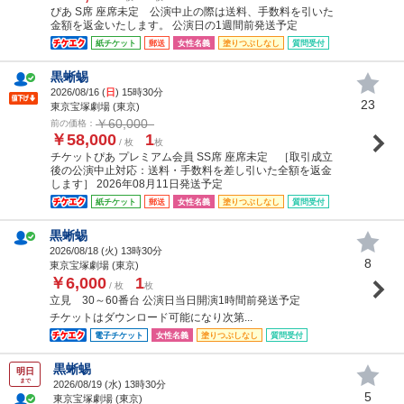
ぴあ S席 座席未定 公演中止の際は送料、手数料を引いた
金額を返金いたします。 公演日の1週間前発送予定
紙チケット
郵送
女性名義
塗りつぶしなし
質問受付
黒蜥蜴
2026/08/16 (
日
) 15時30分
23
東京宝塚劇場 (東京)
￥60,000
前の価格：
￥58,000
1
/ 枚
枚
チケットぴあ プレミアム会員 SS席 座席未定 ［取引成立
後の公演中止対応：送料・手数料を差し引いた全額を返金
します］ 2026年08月11日発送予定
紙チケット
郵送
女性名義
塗りつぶしなし
質問受付
黒蜥蜴
2026/08/18 (
火
) 13時30分
8
東京宝塚劇場 (東京)
￥6,000
1
/ 枚
枚
立見 30～60番台 公演日当日開演1時間前発送予定
チケットはダウンロード可能になり次第...
電子チケット
女性名義
塗りつぶしなし
質問受付
黒蜥蜴
明日
まで
2026/08/19 (
水
) 13時30分
5
東京宝塚劇場 (東京)