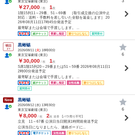
3
東京宝塚劇場 (東京)
￥27,000
1
/ 枚
枚
1階15列11～29番、51～69番 ［取引成立後の公演中止
対応：送料・手数料を差し引いた全額を返金します］ 20
26年08月11日17時45分発送予定
最寄駅または会場で手渡しします。 ...
紙チケット
受渡し指定
塗りつぶしなし
質問受付
黒蜥蜴
明日
まで
2026/08/11 (
火
) 18時00分
6
東京宝塚劇場 (東京)
￥30,000
1
/ 枚
枚
S席1階15列20～29番または51～59番 2026年08月11日1
2時00分発送予定
最寄駅または会場で手渡しします。 ...
紙チケット
受渡し指定
女性名義
塗りつぶしなし
質問受付
黒蜥蜴
New
2026/08/12 (
水
) 13時30分
6
東京宝塚劇場 (東京)
￥8,000
2
/ 枚
枚 連番
【バラ売り不可】
立見 11～67番 公演日当日開演1時間前発送予定
公演当日になりましたら、連絡ボードに...
電子チケット
女性名義
塗りつぶしなし