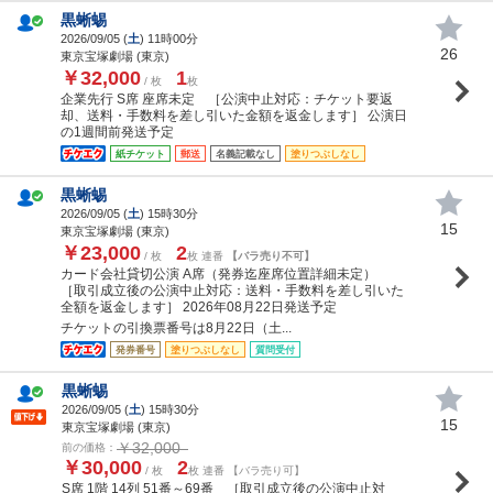
黒蜥蜴
2026/09/05 (
土
) 11時00分
26
東京宝塚劇場 (東京)
￥32,000
1
/ 枚
枚
企業先行 S席 座席未定 ［公演中止対応：チケット要返
却、送料・手数料を差し引いた金額を返金します］ 公演日
の1週間前発送予定
紙チケット
郵送
名義記載なし
塗りつぶしなし
黒蜥蜴
2026/09/05 (
土
) 15時30分
15
東京宝塚劇場 (東京)
￥23,000
2
/ 枚
枚 連番
【バラ売り不可】
カード会社貸切公演 A席（発券迄座席位置詳細未定）
［取引成立後の公演中止対応：送料・手数料を差し引いた
全額を返金します］ 2026年08月22日発送予定
チケットの引換票番号は8月22日（土...
発券番号
塗りつぶしなし
質問受付
黒蜥蜴
2026/09/05 (
土
) 15時30分
15
東京宝塚劇場 (東京)
￥32,000
前の価格：
￥30,000
2
/ 枚
枚 連番 【バラ売り可】
S席 1階 14列 51番～69番 ［取引成立後の公演中止対