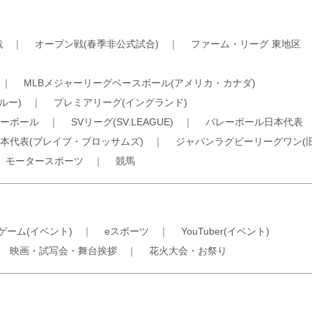
戦
｜
オープン戦(春季非公式試合)
｜
ファーム・リーグ 東地区
｜
MLBメジャーリーグベースボール(アメリカ・カナダ)
ルー)
｜
プレミアリーグ(イングランド)
ーボール
｜
SVリーグ(SV.LEAGUE)
｜
バレーボール日本代表
本代表(ブレイブ・ブロッサムズ)
｜
ジャパンラグビーリーグワン(
｜
モータースポーツ
｜
競馬
ゲーム(イベント)
｜
eスポーツ
｜
YouTuber(イベント)
｜
映画・試写会・舞台挨拶
｜
花火大会・お祭り