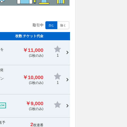
取引中
含む
除く
枚数 チケット代金
報を
￥11,000
1
(1枚のみ)
に発
￥10,000
ブン
1
(1枚のみ)
￥9,000
OK
(1枚のみ)
送予
2
枚連番