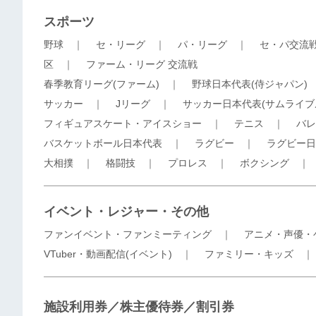
スポーツ
野球
｜
セ・リーグ
｜
パ・リーグ
｜
セ・パ交流
区
｜
ファーム・リーグ 交流戦
春季教育リーグ(ファーム)
｜
野球日本代表(侍ジャパン)
サッカー
｜
Jリーグ
｜
サッカー日本代表(サムライブ
フィギュアスケート・アイスショー
｜
テニス
｜
バレ
バスケットボール日本代表
｜
ラグビー
｜
ラグビー日
大相撲
｜
格闘技
｜
プロレス
｜
ボクシング
イベント・レジャー・その他
ファンイベント・ファンミーティング
｜
アニメ・声優・
VTuber・動画配信(イベント)
｜
ファミリー・キッズ
施設利用券／株主優待券／割引券