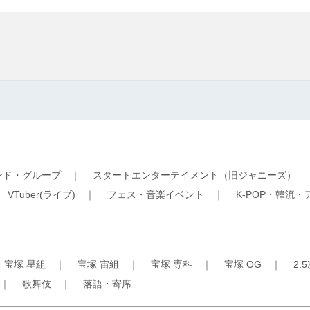
ンド・グループ
｜
スタートエンターテイメント（旧ジャニーズ）
｜
VTuber(ライブ)
｜
フェス・音楽イベント
｜
K-POP・韓流・
｜
宝塚 星組
｜
宝塚 宙組
｜
宝塚 専科
｜
宝塚 OG
｜
2.
｜
歌舞伎
｜
落語・寄席