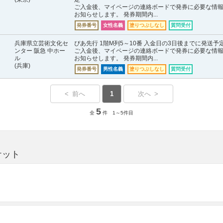
ご入金後、マイページの連絡ボードで発券に必要な情
お知らせします。 発券期間内...
発券番号
女性名義
塗りつぶしなし
質問受付
兵庫県立芸術文化セ
ぴあ先行 1階M列5～10番 入金日の3日後までに発送予
ンター 阪急 中ホー
ご入金後、マイページの連絡ボードで発券に必要な情
ル
お知らせします。 発券期間内...
(兵庫)
発券番号
男性名義
塗りつぶしなし
質問受付
< 前へ
1
次へ >
5
全
件 1～5件目
ケット