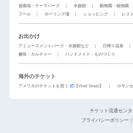
遊園地・テーマパーク
｜
水族館
｜
動物園・植物園
プール
｜
ボーリング場
｜
ショッピング
｜
レス
お出かけ
アミューズメントパーク・水族館など
｜
日帰り温泉
趣味・カルチャー
｜
ハンドメイド・ものづくり
海外のチケット
アメリカのチケットを買う
【Vivid Seats】 ｜
ロサン
チケット流通センタ
プライバシーポリシー