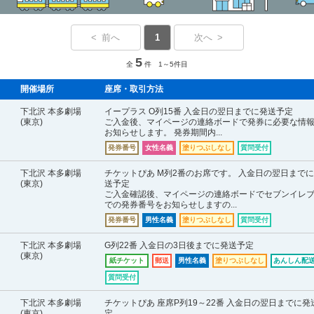
< 前へ
1
次へ >
5
全
件 1～5件目
開催場所
座席・取引方法
下北沢 本多劇場
イープラス O列15番 入金日の翌日までに発送予定
(東京)
ご入金後、マイページの連絡ボードで発券に必要な情
お知らせします。 発券期間内...
発券番号
女性名義
塗りつぶしなし
質問受付
下北沢 本多劇場
チケットぴあ M列2番のお席です。 入金日の翌日まで
(東京)
送予定
ご入金確認後、マイページの連絡ボードでセブンイレ
での発券番号をお知らせしますの...
発券番号
男性名義
塗りつぶしなし
質問受付
下北沢 本多劇場
G列22番 入金日の3日後までに発送予定
(東京)
紙チケット
郵送
男性名義
塗りつぶしなし
あんしん配送
質問受付
下北沢 本多劇場
チケットぴあ 座席P列19～22番 入金日の翌日までに発
(東京)
定