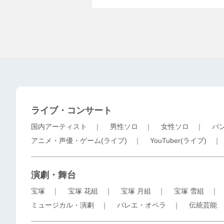
ライブ・コンサート
国内アーティスト
｜
男性ソロ
｜
女性ソロ
｜
バ
アニメ・声優・ゲーム(ライブ)
｜
YouTuber(ライブ)
演劇・舞台
宝塚
｜
宝塚 花組
｜
宝塚 月組
｜
宝塚 雪組
ミュージカル・演劇
｜
バレエ・オペラ
｜
伝統芸能