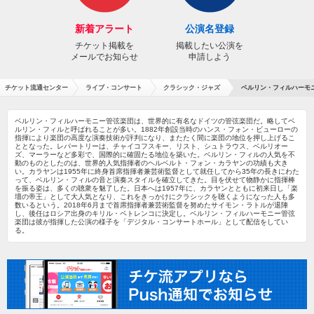
新着アラート
公演名登録
チケット掲載を
掲載したい公演を
メールでお知らせ
申請しよう
チケット流通センター
ライブ・コンサート
クラシック・ジャズ
ベルリン・フィルハーモ
ベルリン・フィルハーモニー管弦楽団は、世界的に有名なドイツの管弦楽団だ。略してベ
ルリン・フィルと呼ばれることが多い。1882年創設当時のハンス・フォン・ビューローの
指揮により楽団の高度な演奏技術が評判になり、またたく間に楽団の地位を押し上げるこ
ととなった。レパートリーは、チャイコフスキー、リスト、シュトラウス、ベルリオー
ズ、マーラーなど多彩で、国際的に確固たる地位を築いた。ベルリン・フィルの人気を不
動のものとしたのは、世界的人気指揮者のヘルベルト・フォン・カラヤンの功績も大き
い。カラヤンは1955年に終身首席指揮者兼芸術監督として就任してから35年の長きにわた
って、ベルリン・フィルの音と演奏スタイルを確立してきた。目を伏せて物静かに指揮棒
を振る姿は、多くの聴衆を魅了した。日本へは1957年に、カラヤンとともに初来日し「楽
壇の帝王」として大人気となり、これをきっかけにクラシックを聴くようになった人も多
数いるという。2018年6月まで首席指揮者兼芸術監督を努めたサイモン・ラトルが退陣
し、後任はロシア出身のキリル・ペトレンコに決定し。ベルリン・フィルハーモニー管弦
楽団は彼が指揮した公演の様子を「デジタル・コンサートホール」として配信をしてい
る。