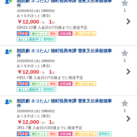
朗読劇 ネコたん! 猫町怪異奇譚 雪夜叉伝承殺猫事
件
1
2026/09/16 (
水
) 19時00分
あうるすぽっと (東京)
￥12,000
1
/ 枚
枚
G列15-22番 入金日の7日後までに発送予定
紙チケット
郵送
女性名義
塗りつぶしなし
あんしん配送OK
質問受付
朗読劇 ネコたん! 猫町怪異奇譚 雪夜叉伝承殺猫事
件
1
2026/09/16 (
水
) 19時00分
あうるすぽっと (東京)
￥12,000
1
/ 枚
枚
H列1-7番 入金日の7日後までに発送予定
紙チケット
郵送
女性名義
塗りつぶしなし
あんしん配送OK
質問受付
朗読劇 ネコたん! 猫町怪異奇譚 雪夜叉伝承殺猫事
件
1
2026/09/16 (
水
) 19時00分
あうるすぽっと (東京)
￥12,000
1
/ 枚
枚
J列1-7番 入金日の3日後までに発送予定
紙チケット
郵送
女性名義
塗りつぶしなし
質問受付