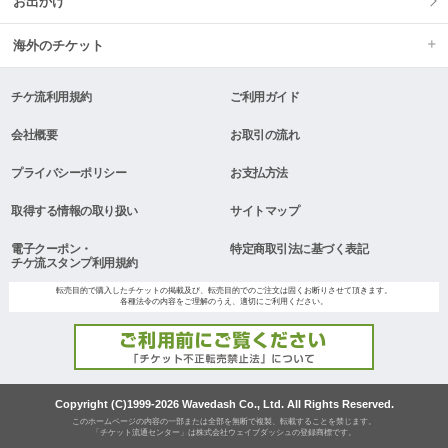
お出かけ
海外のチケット
チケ流利用規約
ご利用ガイド
会社概要
お取引の流れ
プライバシーポリシー
お支払方法
取得する情報の取り扱い
サイトマップ
電子クーポン・
特定商取引法に基づく表記
チケ流スタンプ利用規約
転売目的で購入したチケットの掲載及び、転売目的でのご注文は固くお断りさせて頂きます。
各種法令の内容をご理解のうえ、適切にご利用ください。
Copyright (C)1999-2026 Wavedash Co., Ltd. All Rights Reserved.
このホームページの内容の一部または全部を無断で複製、転載することを禁じます。
「チケット流通センター」は株式会社ウェイブダッシュの登録商標です。