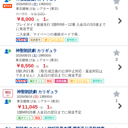
2026/08/15 (
土
) 13時00分
5
東京建物 ぴあ シアター (東京)
￥8,500
前の価格：
￥8,000
1
/ 枚
枚
プレイガイド最速先行 1階R列6～12番 入金日の3日後まで
に発送予定
ご入金後、マイページの連絡ボードで発...
発券番号
塗りつぶしなし
質問受付
神聖朗読劇 カリギュラ
2026/08/15 (
土
) 19時00分
3
東京建物 ぴあ シアター (東京)
￥8,550
1
/ 枚
枚
1階L列21番 ［取引成立後の公演中止対応：返金対応は
できません］ 入金日の翌日までに発送予定
紙チケット
郵送
女性名義
塗りつぶしなし
質問受付
神聖朗読劇 カリギュラ
明日
まで
2026/08/16 (
日
) 13時00分
1
東京建物 ぴあ シアター (東京)
￥11,045
1
/ 枚
枚
1階M列26番 入金日の翌日までに発送予定
紙チケット
郵送
質問受付