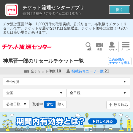
チケット流通センターアプリ
開く
値下げ情報をリアルタイムに受け取ろう
チケ流は運営25年・1,000万件の取引実績、公式リセールも取扱うチケットリ
セールです。チケットが届かなければ全額返金。チケット価格は定価より安い
または高い場合があります。
検索
出品
ログイン
メニュー
この公演の
神尾晋一郎のリセールチケット一覧
チケットを売る
10
21
全チケット件数
掲載待ちユーザー数
取引中
含む
除く
絞り込み