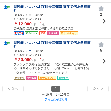
朗読劇 ネコたん! 猫町怪異奇譚 雪夜叉伝承殺猫事
件
2
2026/09/17 (
木
) 19時00分
あうるすぽっと (東京)
￥12,000
1
/ 枚
枚
公式先行 座席未定 公演日の2週間前発送予定
紙チケット
郵送
女性名義
塗りつぶしなし
朗読劇 ネコたん! 猫町怪異奇譚 雪夜叉伝承殺猫事
件
5
2026/09/19 (
土
) 12時30分
あうるすぽっと (東京)
￥20,000
1
/ 枚
枚
ファンクラブ先行 座席未定 ［取引成立後の公演中止対
応：返金対応はできません］ 公演日の2～3日前発送予定
ご入金後、マイページの連絡ボードで発...
発券番号
女性名義
塗りつぶしなし
質問受付
1
< 前へ
次へ >
全 10 件 1～10件目
アイコンの説明