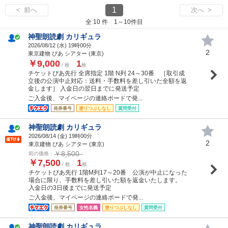
1
< 前へ
次へ >
全 10 件 1～10件目
神聖朗読劇 カリギュラ
2026/08/12 (
水
) 19時00分
2
東京建物 ぴあ シアター (東京)
￥9,000
1
/ 枚
枚
チケットぴあ先行 全席指定 1階 N列 24～30番 ［取引成
立後の公演中止対応：送料・手数料を差し引いた全額を返
金します］ 入金日の翌日までに発送予定
ご入金後、マイページの連絡ボードで発...
発券番号
塗りつぶしなし
質問受付
神聖朗読劇 カリギュラ
2026/08/14 (
金
) 19時00分
2
東京建物 ぴあ シアター (東京)
￥8,500
前の価格：
￥7,500
1
/ 枚
枚
チケットぴあ先行 1階M列17～20番 公演が中止になった
場合に限り、手数料を差し引いた額を返金いたします。
入金日の3日後までに発送予定
ご入金後、マイページの連絡ボードで発...
発券番号
女性名義
塗りつぶしなし
質問受付
神聖朗読劇 カリギュラ