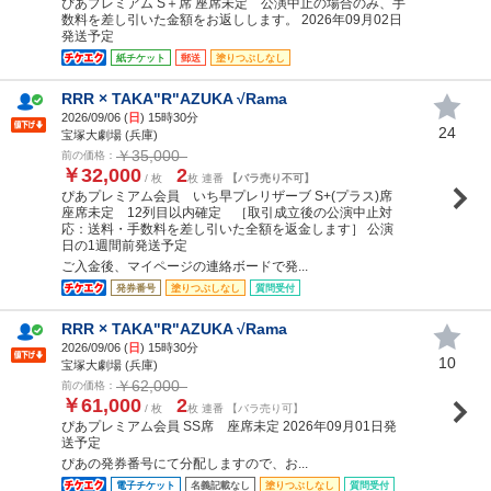
ぴあプレミアム S＋席 座席未定 公演中止の場合のみ、手
数料を差し引いた金額をお返しします。 2026年09月02日
発送予定
紙チケット
郵送
塗りつぶしなし
RRR × TAKA"R"AZUKA √Rama
2026/09/06 (
日
) 15時30分
24
宝塚大劇場 (兵庫)
￥35,000
前の価格：
￥32,000
2
/ 枚
枚 連番
【バラ売り不可】
ぴあプレミアム会員 いち早プレリザーブ S+(プラス)席
座席未定 12列目以内確定 ［取引成立後の公演中止対
応：送料・手数料を差し引いた全額を返金します］ 公演
日の1週間前発送予定
ご入金後、マイページの連絡ボードで発...
発券番号
塗りつぶしなし
質問受付
RRR × TAKA"R"AZUKA √Rama
2026/09/06 (
日
) 15時30分
10
宝塚大劇場 (兵庫)
￥62,000
前の価格：
￥61,000
2
/ 枚
枚 連番 【バラ売り可】
ぴあプレミアム会員 SS席 座席未定 2026年09月01日発
送予定
ぴあの発券番号にて分配しますので、お...
電子チケット
名義記載なし
塗りつぶしなし
質問受付