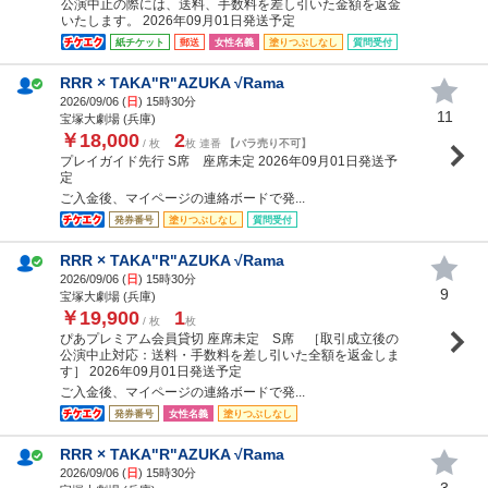
公演中止の際には、送料、手数料を差し引いた金額を返金
いたします。 2026年09月01日発送予定
紙チケット
郵送
女性名義
塗りつぶしなし
質問受付
RRR × TAKA"R"AZUKA √Rama
2026/09/06 (
日
) 15時30分
11
宝塚大劇場 (兵庫)
￥18,000
2
/ 枚
枚 連番
【バラ売り不可】
プレイガイド先行 S席 座席未定 2026年09月01日発送予
定
ご入金後、マイページの連絡ボードで発...
発券番号
塗りつぶしなし
質問受付
RRR × TAKA"R"AZUKA √Rama
2026/09/06 (
日
) 15時30分
9
宝塚大劇場 (兵庫)
￥19,900
1
/ 枚
枚
ぴあプレミアム会員貸切 座席未定 S席 ［取引成立後の
公演中止対応：送料・手数料を差し引いた全額を返金しま
す］ 2026年09月01日発送予定
ご入金後、マイページの連絡ボードで発...
発券番号
女性名義
塗りつぶしなし
RRR × TAKA"R"AZUKA √Rama
2026/09/06 (
日
) 15時30分
3