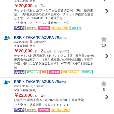
宝塚大劇場 (兵庫)
￥20,000
1
/ 枚
枚
チケットぴあ ぴあプレミアム会員貸切公演 S席 座席未
定 ［取引成立後の公演中止対応：チケット券面額を返金
します］ 2026年09月01日発送予定
ご入金後、マイページの連絡ボードで発...
発券番号
女性名義
塗りつぶしなし
質問受付
RRR × TAKA"R"AZUKA √Rama
2026/09/06 (
日
) 15時30分
10
宝塚大劇場 (兵庫)
￥20,000
2
/ 枚
枚 連番 【バラ売り可】
チケットぴあ 座席未定ぴあプレミアム S席、発券前のため
座席番号は未定。 ［取引成立後の公演中止対応：手数料
を差し引いた全額を返金します］ 2026年09月01日発送予
定
紙チケット
郵送
女性名義
塗りつぶしなし
質問受付
RRR × TAKA"R"AZUKA √Rama
2026/09/06 (
日
) 15時30分
5
宝塚大劇場 (兵庫)
￥22,000
1
/ 枚
枚
ぴあ先行 座席未定 S+ 席 2026年09月01日発送予定
ご入金後、発券期間になりましたらマイ...
発券番号
女性名義
塗りつぶしなし