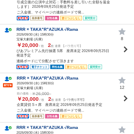
引成立後の公演中止対応：手数料を差し引いた全額を返金
します］ 2026年09月25日発送予定
ご入金後、マイページの連絡ボードで発...
発券番号
女性名義
塗りつぶしなし
質問受付
RRR × TAKA"R"AZUKA √Rama
2026/09/30 (
水
) 15時30分
8
宝塚大劇場 (兵庫)
￥20,000
2
/ 枚
枚 連番 【バラ売り可】
ぴあプレミアム先行抽選 S席 座席未定 2026年09月25日
発送予定
連絡ボードにて分配させて頂きます
電子チケット
男性名義
塗りつぶしなし
質問受付
RRR × TAKA"R"AZUKA √Rama
2026/09/30 (
水
) 15時30分
12
宝塚大劇場 (兵庫)
￥26,000
前の価格：
￥20,000
2
/ 枚
枚 連番
【バラ売り不可】
企業貸切 S＋席 座席未定 2026年09月25日発送予定
ご入金後、マイページの連絡ボードで発...
発券番号
女性名義
塗りつぶしなし
RRR × TAKA"R"AZUKA √Rama
2026/09/30 (
水
) 15時30分