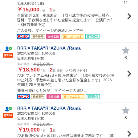
11
宝塚大劇場 (兵庫)
￥15,000
1
/ 枚
枚
企業貸切 S席 座席未定 ［取引成立後の公演中止対応：
送料・手数料を差し引いた全額を返金します］ 公演日の2
～3日前発送予定
ご入金後、マイページの連絡ボードで発...
発券番号
女性名義
塗りつぶしなし
質問受付
RRR × TAKA"R"AZUKA √Rama
2026/09/30 (
水
) 15時30分
6
宝塚大劇場 (兵庫)
￥21,000
前の価格：
￥18,500
2
/ 枚
枚 連番
【バラ売り不可】
ぴあ プレミアム先行S＋席 座席未定 ［取引成立後の公演
中止対応：手数料を差し引いた全額を返金します］ 2026
年09月25日発送予定
発券可能になり次第、マイページの連絡...
発券番号
女性名義
塗りつぶしなし
質問受付
RRR × TAKA"R"AZUKA √Rama
2026/09/30 (
水
) 15時30分
8
宝塚大劇場 (兵庫)
￥21,000
前の価格：
￥19,000
1
/ 枚
枚
ぴあ貸切公演 S＋席 詳しい座席は発券まで未定です ［取