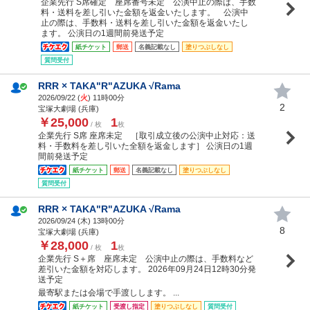
企業先行 S席確定 座席番号未定 公演中止の際は、手数
料・送料を差し引いた金額を返金いたします。 公演中
止の際は、手数料・送料を差し引いた金額を返金いたし
ます。 公演日の1週間前発送予定
紙チケット
郵送
名義記載なし
塗りつぶしなし
質問受付
RRR × TAKA"R"AZUKA √Rama
2026/09/22 (
火
) 11時00分
2
宝塚大劇場 (兵庫)
￥25,000
1
/ 枚
枚
企業先行 S席 座席未定 ［取引成立後の公演中止対応：送
料・手数料を差し引いた全額を返金します］ 公演日の1週
間前発送予定
紙チケット
郵送
名義記載なし
塗りつぶしなし
質問受付
RRR × TAKA"R"AZUKA √Rama
2026/09/24 (
木
) 13時00分
8
宝塚大劇場 (兵庫)
￥28,000
1
/ 枚
枚
企業先行 S＋席 座席未定 公演中止の際は、手数料など
差引いた金額を対応します。 2026年09月24日12時30分発
送予定
最寄駅または会場で手渡しします。 ...
紙チケット
受渡し指定
塗りつぶしなし
質問受付