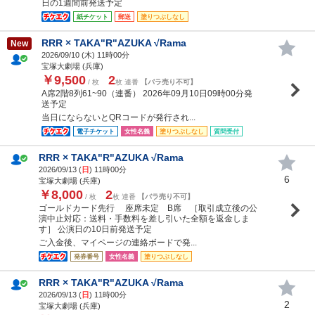
日の1週間前発送予定
紙チケット
郵送
塗りつぶしなし
RRR × TAKA"R"AZUKA √Rama
New
2026/09/10 (
木
) 11時00分
宝塚大劇場 (兵庫)
￥9,500
2
/ 枚
枚 連番
【バラ売り不可】
A席2階8列61~90（連番） 2026年09月10日09時00分発
送予定
当日にならないとQRコードが発行され...
電子チケット
女性名義
塗りつぶしなし
質問受付
RRR × TAKA"R"AZUKA √Rama
2026/09/13 (
日
) 11時00分
6
宝塚大劇場 (兵庫)
￥8,000
2
/ 枚
枚 連番
【バラ売り不可】
ゴールドカード先行 座席未定 B席 ［取引成立後の公
演中止対応：送料・手数料を差し引いた全額を返金しま
す］ 公演日の10日前発送予定
ご入金後、マイページの連絡ボードで発...
発券番号
女性名義
塗りつぶしなし
RRR × TAKA"R"AZUKA √Rama
2026/09/13 (
日
) 11時00分
2
宝塚大劇場 (兵庫)