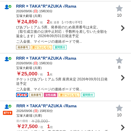
RRR × TAKA"R"AZUKA √Rama
2026/09/06 (
日
) 15時30分
10
宝塚大劇場 (兵庫)
￥24,850
2
/ 枚
枚 連番
【バラ売り不可】
ぴあプレミアム S席、発券前のため座席番号は未定。
［取引成立後の公演中止対応：手数料を差し引いた全額を
返金します］ 2026年09月01日発送予定
ご入金後、マイページの連絡ボードで発...
発券番号
塗りつぶしなし
質問受付
RRR × TAKA"R"AZUKA √Rama
2026/09/06 (
日
) 15時30分
8
宝塚大劇場 (兵庫)
￥25,000
1
/ 枚
枚
チケットぴあプレミアム S席 座席未定 2026年09月01日発
送予定
ご入金後、マイページの連絡ボードで発...
発券番号
女性名義
塗りつぶしなし
質問受付
RRR × TAKA"R"AZUKA √Rama
2026/09/06 (
日
) 15時30分
10
宝塚大劇場 (兵庫)
￥28,000
前の価格：
￥27,500
1
/ 枚
枚