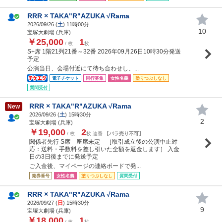
RRR × TAKA"R"AZUKA √Rama
2026/09/26 (
土
) 11時00分
10
宝塚大劇場 (兵庫)
￥25,000
1
/ 枚
枚
S+席 1階21列21番～32番 2026年09月26日10時30分発送
予定
公演当日、会場付近にて待ち合わせし、...
電子チケット
同行募集
女性名義
塗りつぶしなし
質問受付
RRR × TAKA"R"AZUKA √Rama
New
2026/09/26 (
土
) 15時30分
2
宝塚大劇場 (兵庫)
￥19,000
2
/ 枚
枚 連番
【バラ売り不可】
関係者先行 S席 座席未定 ［取引成立後の公演中止対
応：送料・手数料を差し引いた全額を返金します］ 入金
日の3日後までに発送予定
ご入金後、マイページの連絡ボードで発...
発券番号
女性名義
塗りつぶしなし
質問受付
RRR × TAKA"R"AZUKA √Rama
2026/09/27 (
日
) 15時30分
9
宝塚大劇場 (兵庫)
￥18,000
1
/ 枚
枚