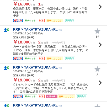
￥16,000
1
/ 枚
枚
企業先行 S席 座席未定 公演中止の際には、送料・手数
料を差し引いた金額を返金します。 公演日の1週間前発送
予定
紙チケット
郵送
塗りつぶしなし
質問受付
RRR × TAKA"R"AZUKA √Rama
2026/09/16 (
水
) 15時30分
16
宝塚大劇場 (兵庫)
￥18,000
2
/ 枚
枚 連番 【バラ売り可】
カード会社先行分 S席 座席未定 ［取引成立後の公演中
止対応：送料・手数料を差し引いた全額を返金します］ 公
演日の1週間前発送予定
紙チケット
郵送
塗りつぶしなし
質問受付
RRR × TAKA"R"AZUKA √Rama
2026/09/18 (
金
) 13時00分
8
宝塚大劇場 (兵庫)
￥19,000
2
/ 枚
枚 連番 【バラ売り可】
クレジットカード会社先行 S席 座席未定 ［取引成立後の
公演中止対応：送料・手数料を差し引いた全額を返金しま
す］ 公演日の1週間前発送予定
紙チケット
郵送
女性名義
塗りつぶしなし
質問受付
RRR × TAKA"R"AZUKA √Rama