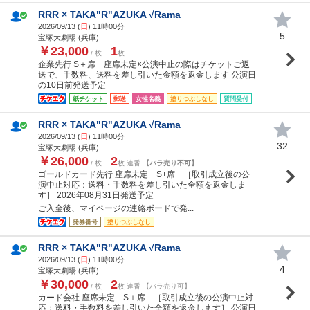
RRR × TAKA"R"AZUKA √Rama
2026/09/13 (
日
) 11時00分
5
宝塚大劇場 (兵庫)
￥23,000
1
/ 枚
枚
企業先行 S＋席 座席未定※公演中止の際はチケットご返
送で、手数料、送料を差し引いた金額を返金します 公演日
の10日前発送予定
紙チケット
郵送
女性名義
塗りつぶしなし
質問受付
RRR × TAKA"R"AZUKA √Rama
2026/09/13 (
日
) 11時00分
32
宝塚大劇場 (兵庫)
￥26,000
2
/ 枚
枚 連番
【バラ売り不可】
ゴールドカード先行 座席未定 S+席 ［取引成立後の公
演中止対応：送料・手数料を差し引いた全額を返金しま
す］ 2026年08月31日発送予定
ご入金後、マイページの連絡ボードで発...
発券番号
塗りつぶしなし
RRR × TAKA"R"AZUKA √Rama
2026/09/13 (
日
) 11時00分
4
宝塚大劇場 (兵庫)
￥30,000
2
/ 枚
枚 連番 【バラ売り可】
カード会社 座席未定 S＋席 ［取引成立後の公演中止対
応：送料・手数料を差し引いた全額を返金します］ 公演日