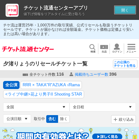
チケット流通センターアプリ
開く
値下げ情報をリアルタイムに受け取ろう
チケ流は運営25年・1,000万件の取引実績、公式リセールも取扱うチケットリ
セールです。チケットが届かなければ全額返金。チケット価格は定価より安い
または高い場合があります。
検索
出品
ログイン
メニュー
この公演の
夕渚りょうのリセールチケット一覧
チケットを売る
116
396
全チケット件数
掲載待ちユーザー数
全公演
RRR × TAKA"R"AZUKA √Rama
<ライブ中継>花より男子II Shooting STAR
取引中
含む
除く
絞り込み