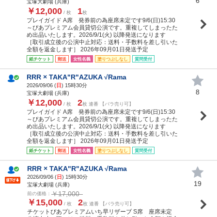
6
宝塚大劇場 (兵庫)
￥12,000
1
/ 枚
枚
プレイガイド A席 発券前の為座席未定です9/6(日)15:30
～ぴあプレミアム会員貸切公演です。重複してしまったた
め出品いたします。2026/9/1(火) 以降発送になります
［取引成立後の公演中止対応：送料・手数料を差し引いた
全額を返金します］ 2026年09月01日発送予定
紙チケット
郵送
女性名義
塗りつぶしなし
質問受付
RRR × TAKA"R"AZUKA √Rama
2026/09/06 (
日
) 15時30分
8
宝塚大劇場 (兵庫)
￥12,000
2
/ 枚
枚 連番 【バラ売り可】
プレイガイド A席 発券前の為座席未定です9/6(日)15:30
～ぴあプレミアム会員貸切公演です。重複してしまったた
め出品いたします。2026/9/1(火) 以降発送になります
［取引成立後の公演中止対応：送料・手数料を差し引いた
全額を返金します］ 2026年09月01日発送予定
紙チケット
郵送
女性名義
塗りつぶしなし
質問受付
RRR × TAKA"R"AZUKA √Rama
2026/09/06 (
日
) 15時30分
19
宝塚大劇場 (兵庫)
￥17,000
前の価格：
￥15,000
2
/ 枚
枚 連番 【バラ売り可】
チケットぴあプレミアムいち早リザーブ S席 座席未定