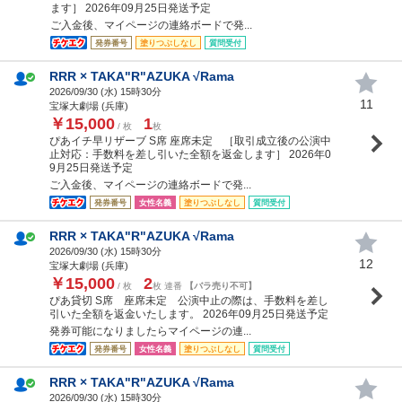
ます］ 2026年09月25日発送予定
ご入金後、マイページの連絡ボードで発...
発券番号
塗りつぶしなし
質問受付
RRR × TAKA"R"AZUKA √Rama
2026/09/30 (
水
) 15時30分
11
宝塚大劇場 (兵庫)
￥15,000
1
/ 枚
枚
ぴあイチ早リザーブ S席 座席未定 ［取引成立後の公演中
止対応：手数料を差し引いた全額を返金します］ 2026年0
9月25日発送予定
ご入金後、マイページの連絡ボードで発...
発券番号
女性名義
塗りつぶしなし
質問受付
RRR × TAKA"R"AZUKA √Rama
2026/09/30 (
水
) 15時30分
12
宝塚大劇場 (兵庫)
￥15,000
2
/ 枚
枚 連番
【バラ売り不可】
ぴあ貸切 S席 座席未定 公演中止の際は、手数料を差し
引いた全額を返金いたします。 2026年09月25日発送予定
発券可能になりましたらマイページの連...
発券番号
女性名義
塗りつぶしなし
質問受付
RRR × TAKA"R"AZUKA √Rama
2026/09/30 (
水
) 15時30分