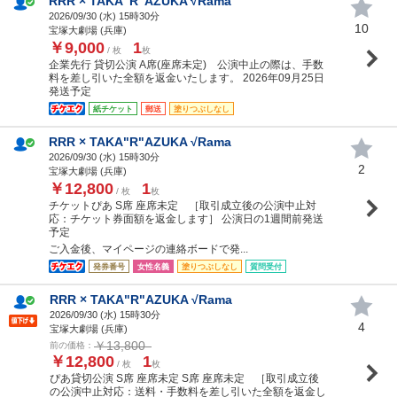
RRR × TAKA"R"AZUKA √Rama
2026/09/30 (
水
) 15時30分
10
宝塚大劇場 (兵庫)
￥9,000
1
/ 枚
枚
企業先行 貸切公演 A席(座席未定) 公演中止の際は、手数
料を差し引いた全額を返金いたします。 2026年09月25日
発送予定
紙チケット
郵送
塗りつぶしなし
RRR × TAKA"R"AZUKA √Rama
2026/09/30 (
水
) 15時30分
2
宝塚大劇場 (兵庫)
￥12,800
1
/ 枚
枚
チケットぴあ S席 座席未定 ［取引成立後の公演中止対
応：チケット券面額を返金します］ 公演日の1週間前発送
予定
ご入金後、マイページの連絡ボードで発...
発券番号
女性名義
塗りつぶしなし
質問受付
RRR × TAKA"R"AZUKA √Rama
2026/09/30 (
水
) 15時30分
4
宝塚大劇場 (兵庫)
￥13,800
前の価格：
￥12,800
1
/ 枚
枚
ぴあ貸切公演 S席 座席未定 S席 座席未定 ［取引成立後
の公演中止対応：送料・手数料を差し引いた全額を返金し