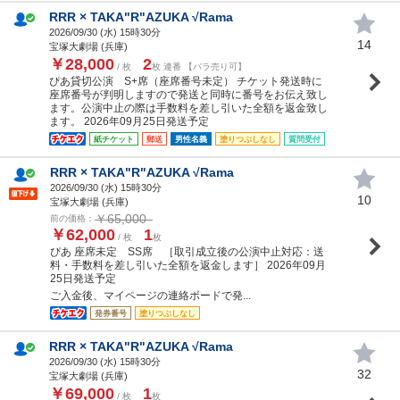
RRR × TAKA"R"AZUKA √Rama
2026/09/30 (
水
) 15時30分
14
宝塚大劇場 (兵庫)
￥28,000
2
/ 枚
枚 連番 【バラ売り可】
ぴあ貸切公演 S+席（座席番号未定） チケット発送時に
座席番号が判明しますので発送と同時に番号をお伝え致し
ます。公演中止の際は手数料を差し引いた全額を返金致し
ます。 2026年09月25日発送予定
紙チケット
郵送
男性名義
塗りつぶしなし
質問受付
RRR × TAKA"R"AZUKA √Rama
2026/09/30 (
水
) 15時30分
10
宝塚大劇場 (兵庫)
￥65,000
前の価格：
￥62,000
1
/ 枚
枚
ぴあ 座席未定 SS席 ［取引成立後の公演中止対応：送
料・手数料を差し引いた全額を返金します］ 2026年09月
25日発送予定
ご入金後、マイページの連絡ボードで発...
発券番号
塗りつぶしなし
RRR × TAKA"R"AZUKA √Rama
2026/09/30 (
水
) 15時30分
32
宝塚大劇場 (兵庫)
￥69,000
1
/ 枚
枚