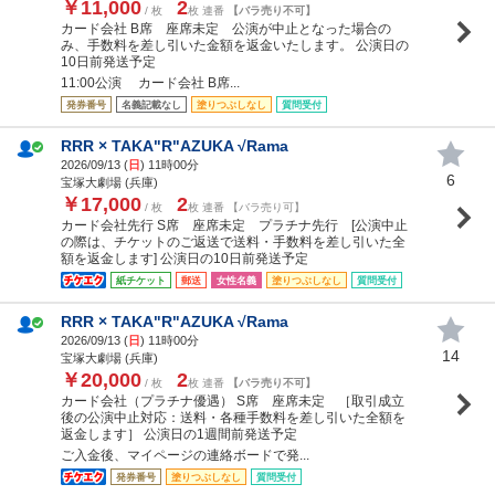
￥11,000
2
/ 枚
枚 連番
【バラ売り不可】
カード会社 B席 座席未定 公演が中止となった場合の
み、手数料を差し引いた金額を返金いたします。 公演日の
10日前発送予定
11:00公演 カード会社 B席...
発券番号
名義記載なし
塗りつぶしなし
質問受付
RRR × TAKA"R"AZUKA √Rama
2026/09/13 (
日
) 11時00分
6
宝塚大劇場 (兵庫)
￥17,000
2
/ 枚
枚 連番 【バラ売り可】
カード会社先行 S席 座席未定 プラチナ先行 [公演中止
の際は、チケットのご返送で送料・手数料を差し引いた全
額を返金します] 公演日の10日前発送予定
紙チケット
郵送
女性名義
塗りつぶしなし
質問受付
RRR × TAKA"R"AZUKA √Rama
2026/09/13 (
日
) 11時00分
14
宝塚大劇場 (兵庫)
￥20,000
2
/ 枚
枚 連番
【バラ売り不可】
カード会社（プラチナ優遇） S席 座席未定 ［取引成立
後の公演中止対応：送料・各種手数料を差し引いた全額を
返金します］ 公演日の1週間前発送予定
ご入金後、マイページの連絡ボードで発...
発券番号
塗りつぶしなし
質問受付