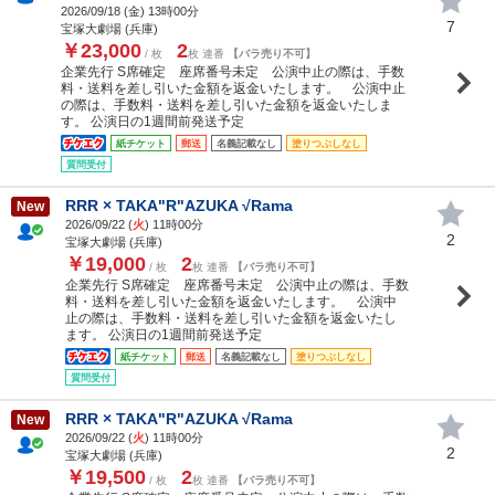
2026/09/18 (
金
) 13時00分
7
宝塚大劇場 (兵庫)
￥23,000
2
/ 枚
枚 連番
【バラ売り不可】
企業先行 S席確定 座席番号未定 公演中止の際は、手数
料・送料を差し引いた金額を返金いたします。 公演中止
の際は、手数料・送料を差し引いた金額を返金いたしま
す。 公演日の1週間前発送予定
紙チケット
郵送
名義記載なし
塗りつぶしなし
質問受付
RRR × TAKA"R"AZUKA √Rama
New
2026/09/22 (
火
) 11時00分
2
宝塚大劇場 (兵庫)
￥19,000
2
/ 枚
枚 連番
【バラ売り不可】
企業先行 S席確定 座席番号未定 公演中止の際は、手数
料・送料を差し引いた金額を返金いたします。 公演中
止の際は、手数料・送料を差し引いた金額を返金いたし
ます。 公演日の1週間前発送予定
紙チケット
郵送
名義記載なし
塗りつぶしなし
質問受付
RRR × TAKA"R"AZUKA √Rama
New
2026/09/22 (
火
) 11時00分
2
宝塚大劇場 (兵庫)
￥19,500
2
/ 枚
枚 連番
【バラ売り不可】