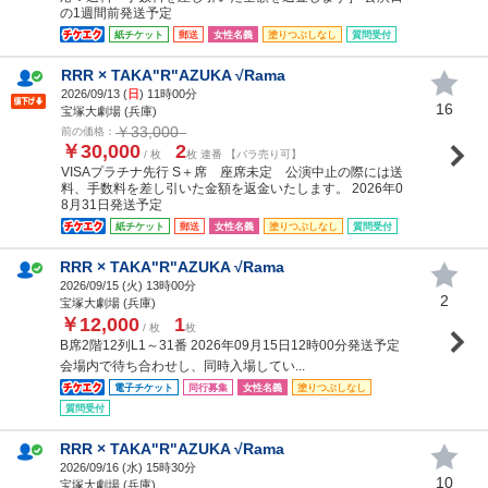
の1週間前発送予定
紙チケット
郵送
女性名義
塗りつぶしなし
質問受付
RRR × TAKA"R"AZUKA √Rama
2026/09/13 (
日
) 11時00分
16
宝塚大劇場 (兵庫)
￥33,000
前の価格：
￥30,000
2
/ 枚
枚 連番 【バラ売り可】
VISAプラチナ先行 S＋席 座席未定 公演中止の際には送
料、手数料を差し引いた金額を返金いたします。 2026年0
8月31日発送予定
紙チケット
郵送
女性名義
塗りつぶしなし
質問受付
RRR × TAKA"R"AZUKA √Rama
2026/09/15 (
火
) 13時00分
2
宝塚大劇場 (兵庫)
￥12,000
1
/ 枚
枚
B席2階12列L1～31番 2026年09月15日12時00分発送予定
会場内で待ち合わせし、同時入場してい...
電子チケット
同行募集
女性名義
塗りつぶしなし
質問受付
RRR × TAKA"R"AZUKA √Rama
2026/09/16 (
水
) 15時30分
10
宝塚大劇場 (兵庫)