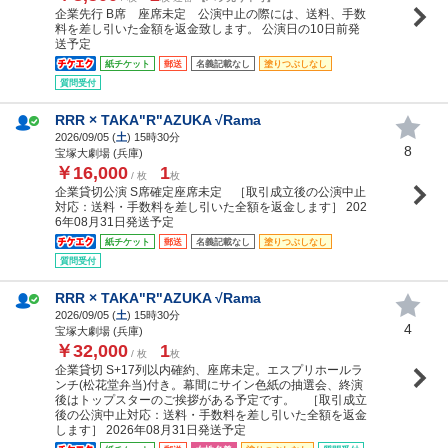
企業先行 B席 座席未定 公演中止の際には、送料、手数
料を差し引いた金額を返金致します。 公演日の10日前発
送予定
紙チケット
郵送
名義記載なし
塗りつぶしなし
質問受付
RRR × TAKA"R"AZUKA √Rama
2026/09/05 (
土
) 15時30分
8
宝塚大劇場 (兵庫)
￥16,000
1
/ 枚
枚
企業貸切公演 S席確定座席未定 ［取引成立後の公演中止
対応：送料・手数料を差し引いた全額を返金します］ 202
6年08月31日発送予定
紙チケット
郵送
名義記載なし
塗りつぶしなし
質問受付
RRR × TAKA"R"AZUKA √Rama
2026/09/05 (
土
) 15時30分
4
宝塚大劇場 (兵庫)
￥32,000
1
/ 枚
枚
企業貸切 S+17列以内確約、座席未定。エスプリホールラ
ンチ(松花堂弁当)付き。幕間にサイン色紙の抽選会、終演
後はトップスターのご挨拶がある予定です。 ［取引成立
後の公演中止対応：送料・手数料を差し引いた全額を返金
します］ 2026年08月31日発送予定