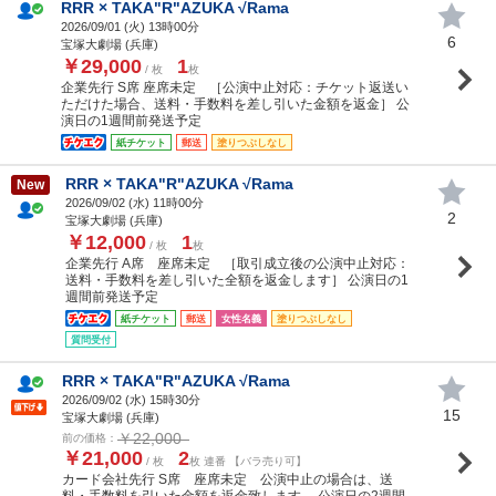
RRR × TAKA"R"AZUKA √Rama
2026/09/01 (
火
) 13時00分
6
宝塚大劇場 (兵庫)
￥29,000
1
/ 枚
枚
企業先行 S席 座席未定 ［公演中止対応：チケット返送い
ただけた場合、送料・手数料を差し引いた金額を返金］ 公
演日の1週間前発送予定
紙チケット
郵送
塗りつぶしなし
RRR × TAKA"R"AZUKA √Rama
New
2026/09/02 (
水
) 11時00分
2
宝塚大劇場 (兵庫)
￥12,000
1
/ 枚
枚
企業先行 A席 座席未定 ［取引成立後の公演中止対応：
送料・手数料を差し引いた全額を返金します］ 公演日の1
週間前発送予定
紙チケット
郵送
女性名義
塗りつぶしなし
質問受付
RRR × TAKA"R"AZUKA √Rama
2026/09/02 (
水
) 15時30分
15
宝塚大劇場 (兵庫)
￥22,000
前の価格：
￥21,000
2
/ 枚
枚 連番 【バラ売り可】
カード会社先行 S席 座席未定 公演中止の場合は、送
料・手数料を引いた金額を返金致します。 公演日の2週間