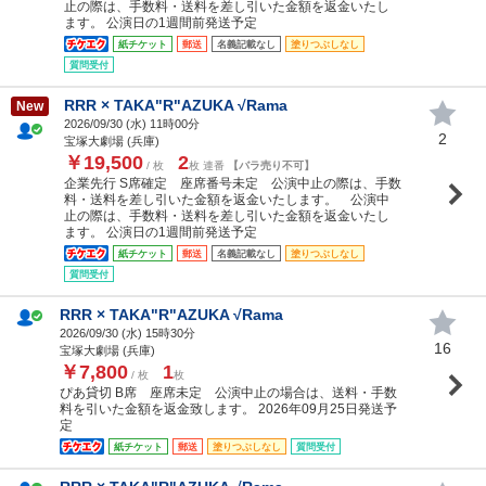
止の際は、手数料・送料を差し引いた金額を返金いたし
ます。 公演日の1週間前発送予定
紙チケット
郵送
名義記載なし
塗りつぶしなし
質問受付
RRR × TAKA"R"AZUKA √Rama
New
2026/09/30 (
水
) 11時00分
2
宝塚大劇場 (兵庫)
￥19,500
2
/ 枚
枚 連番
【バラ売り不可】
企業先行 S席確定 座席番号未定 公演中止の際は、手数
料・送料を差し引いた金額を返金いたします。 公演中
止の際は、手数料・送料を差し引いた金額を返金いたし
ます。 公演日の1週間前発送予定
紙チケット
郵送
名義記載なし
塗りつぶしなし
質問受付
RRR × TAKA"R"AZUKA √Rama
2026/09/30 (
水
) 15時30分
16
宝塚大劇場 (兵庫)
￥7,800
1
/ 枚
枚
ぴあ貸切 B席 座席未定 公演中止の場合は、送料・手数
料を引いた金額を返金致します。 2026年09月25日発送予
定
紙チケット
郵送
塗りつぶしなし
質問受付