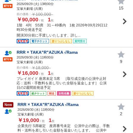
2026/09/29 (
火
) 13時00分
15
宝塚大劇場 (兵庫)
￥100,000
前の価格：
￥90,000
1
/ 枚
枚
1階 4列 SS席 31～49番内 1枚 2026年09月29日12
時30分発送予定
開演30分前に手渡しいたします、詳し...
電子チケット
塗りつぶしなし
質問受付
RRR × TAKA"R"AZUKA √Rama
2026/09/30 (
水
) 11時00分
9
宝塚大劇場 (兵庫)
￥18,000
前の価格：
￥16,000
1
/ 枚
枚
プレイガイド 座席未定 S席 ［取引成立後の公演中止対
応：送料・手数料を差し引いた全額を返金します］ 公演
日の2週間前発送予定
紙チケット
郵送
女性名義
塗りつぶしなし
RRR × TAKA"R"AZUKA √Rama
New
2026/09/30 (
水
) 11時00分
2
宝塚大劇場 (兵庫)
￥19,000
1
/ 枚
枚
企業先行 S席確定 座席番号未定 公演中止の際は、手数
料・送料を差し引いた金額を返金いたします。 公演中