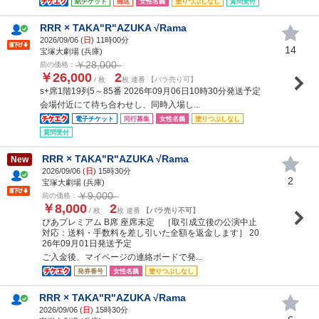
紙チケット
郵送
女性名義
塗りつぶしなし
質問受付
RRR × TAKA"R"AZUKA √Rama
2026/09/06 (
日
) 11時00分
14
宝塚大劇場 (兵庫)
￥28,000
前の価格：
￥26,000
2
/ 枚
枚 連番 【バラ売り可】
s+席1階19列5～85番 2026年09月06日10時30分発送予定
会場付近にて待ち合わせし、同時入場し...
電子チケット
同行募集
女性名義
塗りつぶしなし
質問受付
RRR × TAKA"R"AZUKA √Rama
New
2026/09/06 (
日
) 15時30分
2
宝塚大劇場 (兵庫)
￥9,000
前の価格：
￥8,000
2
/ 枚
枚 連番
【バラ売り不可】
ぴあプレミアム B席 座席未定 ［取引成立後の公演中止
対応：送料・手数料を差し引いた全額を返金します］ 20
26年09月01日発送予定
ご入金後、マイページの連絡ボードで発...
発券番号
女性名義
塗りつぶしなし
RRR × TAKA"R"AZUKA √Rama
2026/09/06 (
日
) 15時30分