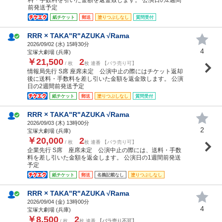
前発送予定
紙チケット
郵送
塗りつぶしなし
質問受付
RRR × TAKA"R"AZUKA √Rama
2026/09/02 (
水
) 15時30分
4
宝塚大劇場 (兵庫)
￥21,500
2
/ 枚
枚 連番 【バラ売り可】
情報局先行 S席 座席未定 公演中止の際にはチケット返却
後に送料・手数料を差し引いた金額を返金致します。 公演
日の2週間前発送予定
紙チケット
郵送
塗りつぶしなし
質問受付
RRR × TAKA"R"AZUKA √Rama
2026/09/03 (
木
) 13時00分
2
宝塚大劇場 (兵庫)
￥20,000
2
/ 枚
枚 連番 【バラ売り可】
企業先行 S席 座席未定 公演中止の際には、送料・手数
料を差し引いた金額を返金します。 公演日の1週間前発送
予定
紙チケット
郵送
名義記載なし
塗りつぶしなし
RRR × TAKA"R"AZUKA √Rama
2026/09/04 (
金
) 13時00分
4
宝塚大劇場 (兵庫)
￥8,500
2
/ 枚
枚 連番
【バラ売り不可】