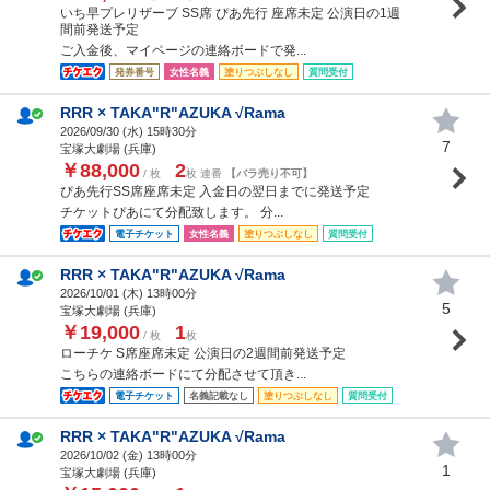
いち早プレリザーブ SS席 ぴあ先行 座席未定 公演日の1週
間前発送予定
ご入金後、マイページの連絡ボードで発...
発券番号
女性名義
塗りつぶしなし
質問受付
RRR × TAKA"R"AZUKA √Rama
2026/09/30 (
水
) 15時30分
7
宝塚大劇場 (兵庫)
￥88,000
2
/ 枚
枚 連番
【バラ売り不可】
ぴあ先行SS席座席未定 入金日の翌日までに発送予定
チケットぴあにて分配致します。 分...
電子チケット
女性名義
塗りつぶしなし
質問受付
RRR × TAKA"R"AZUKA √Rama
2026/10/01 (
木
) 13時00分
5
宝塚大劇場 (兵庫)
￥19,000
1
/ 枚
枚
ローチケ S席座席未定 公演日の2週間前発送予定
こちらの連絡ボードにて分配させて頂き...
電子チケット
名義記載なし
塗りつぶしなし
質問受付
RRR × TAKA"R"AZUKA √Rama
2026/10/02 (
金
) 13時00分
1
宝塚大劇場 (兵庫)