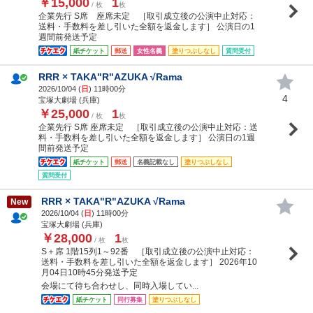
￥15,000
1
/ 枚
枚
企業先行 S席 座席未定 ［取引成立後の公演中止対応：
送料・手数料を差し引いた全額を返金します］ 公演日の1
週間前発送予定
紙チケット
郵送
女性名義
塗りつぶしなし
質問受付
RRR × TAKA"R"AZUKA √Rama
2026/10/04 (
日
) 11時00分
4
宝塚大劇場 (兵庫)
￥25,000
1
/ 枚
枚
企業先行 S席 座席未定 ［取引成立後の公演中止対応：送
料・手数料を差し引いた全額を返金します］ 公演日の1週
間前発送予定
紙チケット
郵送
名義記載なし
塗りつぶしなし
質問受付
RRR × TAKA"R"AZUKA √Rama
New
2026/10/04 (
日
) 11時00分
宝塚大劇場 (兵庫)
￥28,000
1
/ 枚
枚
S＋席 1階15列1～92番 ［取引成立後の公演中止対応：
送料・手数料を差し引いた全額を返金します］ 2026年10
月04日10時45分発送予定
会場にて待ち合わせし、同時入場してい...
紙チケット
同行募集
塗りつぶしなし