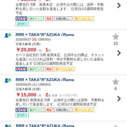
企業先行 S席 座席未定 公演中止の際には、送料・手数
料を差し引いた金額を返金します。 公演日の1週間前発送
予定
紙チケット
郵送
名義記載なし
塗りつぶしなし
質問受付
RRR × TAKA"R"AZUKA √Rama
2026/09/27 (
日
) 15時30分
10
宝塚大劇場 (兵庫)
￥20,000
1
/ 枚
枚
カード会社先行 S席 座席未定 公演中止の際は、チケット
を返送いただければ送料・仲介手数料を差し引いた金額を
返金します 公演日の1週間前発送予定
紙チケット
郵送
塗りつぶしなし
RRR × TAKA"R"AZUKA √Rama
2026/09/29 (
火
) 13時00分
6
宝塚大劇場 (兵庫)
￥15,000
2
/ 枚
枚 連番 【バラ売り可】
企業先行 座席未定 S席 公演中止の際には送料、手数料を
差し引いて返金致します。 公演日の1週間前発送予定
紙チケット
郵送
名義記載なし
塗りつぶしなし
質問受付
RRR × TAKA"R"AZUKA √Rama