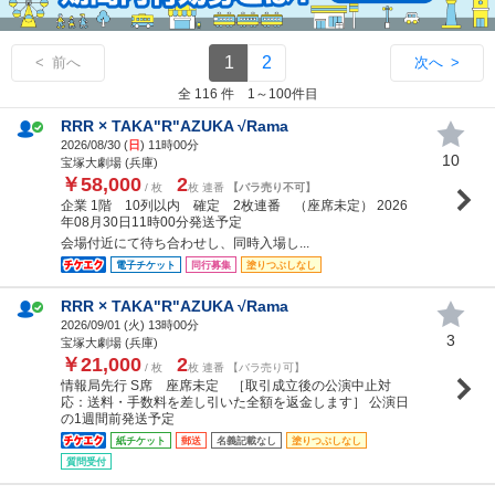
1
2
< 前へ
次へ >
全 116 件 1～100件目
RRR × TAKA"R"AZUKA √Rama
2026/08/30 (
日
) 11時00分
10
宝塚大劇場 (兵庫)
￥58,000
2
/ 枚
枚 連番
【バラ売り不可】
企業 1階 10列以内 確定 2枚連番 （座席未定） 2026
年08月30日11時00分発送予定
会場付近にて待ち合わせし、同時入場し...
電子チケット
同行募集
塗りつぶしなし
RRR × TAKA"R"AZUKA √Rama
2026/09/01 (
火
) 13時00分
3
宝塚大劇場 (兵庫)
￥21,000
2
/ 枚
枚 連番 【バラ売り可】
情報局先行 S席 座席未定 ［取引成立後の公演中止対
応：送料・手数料を差し引いた全額を返金します］ 公演日
の1週間前発送予定
紙チケット
郵送
名義記載なし
塗りつぶしなし
質問受付