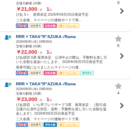
9
宝塚大劇場 (兵庫)
￥21,000
1
/ 枚
枚
ぴあ S＋ 座席未定 2026年09月25日発送予定
ご入金後、マイページの連絡ボードで発...
発券番号
女性名義
塗りつぶしなし
RRR × TAKA"R"AZUKA √Rama
2026/09/30 (
水
) 15時30分
6
宝塚大劇場 (兵庫)
￥22,000
1
/ 枚
枚
ぴあ貸切 S席 座席未定 公演中止の際は、手数料を差し引
いた全額を返金いたします。 2026年09月25日発送予定
発券可能になりましたらマイページの連...
発券番号
女性名義
塗りつぶしなし
質問受付
RRR × TAKA"R"AZUKA √Rama
2026/09/30 (
水
) 15時30分
4
宝塚大劇場 (兵庫)
￥23,000
1
/ 枚
枚
ぴあ貸切 いち早プレリザーブ S席 座席未定 ［取引成
立後の公演中止対応：送料・手数料を差し引いた全額を返
金します］ 2026年09月25日発送予定
ご入金後、マイページの連絡ボードで発...
発券番号
男性名義
塗りつぶしなし