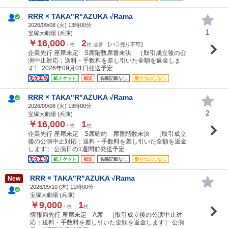
RRR × TAKA"R"AZUKA √Rama
2026/09/08 (
火
) 13時00分
1
宝塚大劇場 (兵庫)
￥16,000
2
/ 枚
枚 連番
【バラ売り不可】
企業先行 座席未定 S席階数席番未決 ［取引成立後の公
演中止対応：送料・手数料を差し引いた全額を返金しま
す］ 2026年09月01日発送予定
紙チケット
郵送
名義記載なし
塗りつぶしなし
RRR × TAKA"R"AZUKA √Rama
2026/09/08 (
火
) 13時00分
2
宝塚大劇場 (兵庫)
￥16,000
1
/ 枚
枚
企業先行 座席未定 S席確約 席番階数未決 ［取引成立
後の公演中止対応：送料・手数料を差し引いた全額を返金
します］ 公演日の1週間前発送予定
紙チケット
郵送
名義記載なし
塗りつぶしなし
RRR × TAKA"R"AZUKA √Rama
New
2026/09/10 (
木
) 11時00分
宝塚大劇場 (兵庫)
￥9,000
1
/ 枚
枚
情報局先行 座席未定 A席 ［取引成立後の公演中止対
応：送料・手数料を差し引いた全額を返金します］ 公演