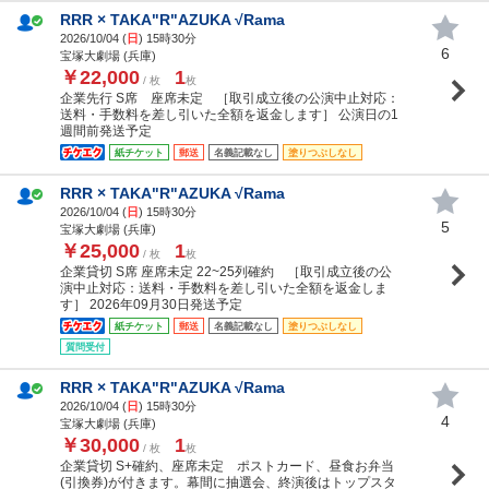
RRR × TAKA"R"AZUKA √Rama
2026/10/04 (
日
) 15時30分
6
宝塚大劇場 (兵庫)
￥22,000
1
/ 枚
枚
企業先行 S席 座席未定 ［取引成立後の公演中止対応：
送料・手数料を差し引いた全額を返金します］ 公演日の1
週間前発送予定
紙チケット
郵送
名義記載なし
塗りつぶしなし
RRR × TAKA"R"AZUKA √Rama
2026/10/04 (
日
) 15時30分
5
宝塚大劇場 (兵庫)
￥25,000
1
/ 枚
枚
企業貸切 S席 座席未定 22~25列確約 ［取引成立後の公
演中止対応：送料・手数料を差し引いた全額を返金しま
す］ 2026年09月30日発送予定
紙チケット
郵送
名義記載なし
塗りつぶしなし
質問受付
RRR × TAKA"R"AZUKA √Rama
2026/10/04 (
日
) 15時30分
4
宝塚大劇場 (兵庫)
￥30,000
1
/ 枚
枚
企業貸切 S+確約、座席未定 ポストカード、昼食お弁当
(引換券)が付きます。幕間に抽選会、終演後はトップスタ