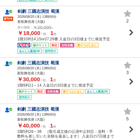
剣劇 三國志演技 蜀漢
2026/08/20 (
木
) 13時00分
2
新歌舞伎座 (大阪)
￥20,000
前の価格：
￥18,000
1
/ 枚
枚
1階10列14,15or27,29番 入金日の3日後までに発送予定
紙チケット
郵送
女性名義
塗りつぶしなし
あんしん配送OK
質問受付
剣劇 三國志演技 蜀漢
2026/08/20 (
木
) 13時00分
3
新歌舞伎座 (大阪)
￥30,000
1
/ 枚
枚
1階9列11～14 入金日の3日後までに発送予定
紙チケット
郵送
女性名義
塗りつぶしなし
あんしん配送OK
質問受付
剣劇 三國志演技 蜀漢
2026/08/20 (
木
) 13時00分
5
新歌舞伎座 (大阪)
￥40,000
1
/ 枚
枚
1階5列28～38 ［取引成立後の公演中止対応：送料・手
数料を差し引いた全額を返金します］ 入金日の7日後まで