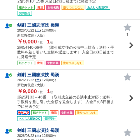
2階5列10~15番 入金日の3日後までに発送予定
紙チケット
郵送
女性名義
塗りつぶしなし
あんしん配送OK
質問受付
剣劇 三國志演技 蜀漢
2026/08/22 (
土
) 12時00分
1
新歌舞伎座 (大阪)
￥9,000
1
/ 枚
枚
2階5列40-66番 ［取引成立後の公演中止対応：送料・手
数料を差し引いた全額を返金します］ 入金日の3日後まで
に発送予定
紙チケット
郵送
女性名義
塗りつぶしなし
剣劇 三國志演技 蜀漢
2026/08/22 (
土
) 12時00分
新歌舞伎座 (大阪)
￥9,000
1
/ 枚
枚
2階5列 33～46番 ［取引成立後の公演中止対応：送料・
手数料を差し引いた全額を返金します］ 入金日の3日後ま
でに発送予定
紙チケット
郵送
女性名義
塗りつぶしなし
あんしん配送OK
質問受付
剣劇 三國志演技 蜀漢
2026/08/22 (
土
) 12時00分