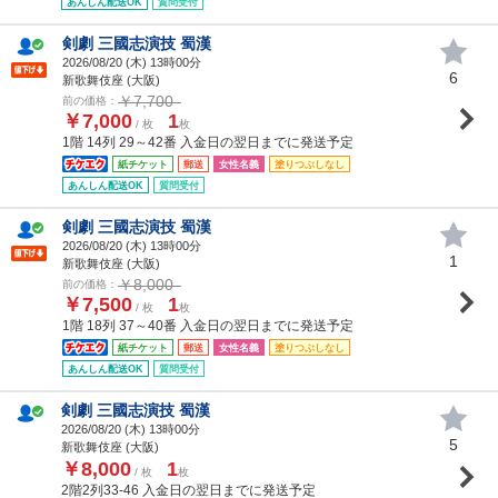
あんしん配送OK
質問受付
剣劇 三國志演技 蜀漢
2026/08/20 (
木
) 13時00分
6
新歌舞伎座 (大阪)
￥7,700
前の価格：
￥7,000
1
/ 枚
枚
1階 14列 29～42番 入金日の翌日までに発送予定
紙チケット
郵送
女性名義
塗りつぶしなし
あんしん配送OK
質問受付
剣劇 三國志演技 蜀漢
2026/08/20 (
木
) 13時00分
1
新歌舞伎座 (大阪)
￥8,000
前の価格：
￥7,500
1
/ 枚
枚
1階 18列 37～40番 入金日の翌日までに発送予定
紙チケット
郵送
女性名義
塗りつぶしなし
あんしん配送OK
質問受付
剣劇 三國志演技 蜀漢
2026/08/20 (
木
) 13時00分
5
新歌舞伎座 (大阪)
￥8,000
1
/ 枚
枚
2階2列33-46 入金日の翌日までに発送予定