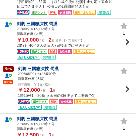
1階16列21～31番 ［取引成立後の公演中止対応：返金対
応はできません］ 公演日の1週間前発送予定
紙チケット
郵送
女性名義
塗りつぶしなし
質問受付
剣劇 三國志演技 蜀漢
2026/08/20 (
木
) 13時00分
1
新歌舞伎座 (大阪)
￥10,000
2
/ 枚
枚 連番 【バラ売り可】
2階3列 40-46 入金日の7日後までに発送予定
紙チケット
郵送
女性名義
塗りつぶしなし
あんしん配送OK
質問受付
剣劇 三國志演技 蜀漢
New
2026/08/20 (
木
) 13時00分
新歌舞伎座 (大阪)
￥15,000
前の価格：
￥12,000
1
/ 枚
枚
1階15列1～20番 入金日の3日後までに発送予定
紙チケット
郵送
女性名義
塗りつぶしなし
あんしん配送OK
質問受付
剣劇 三國志演技 蜀漢
2026/08/20 (
木
) 13時00分
1
新歌舞伎座 (大阪)
￥12,500
1
/ 枚
枚