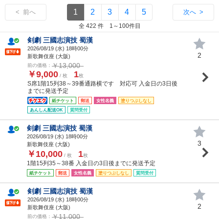
1
2
3
4
5
< 前へ
次へ >
全 422 件 1～100件目
剣劇 三國志演技 蜀漢
2026/08/19 (
水
) 18時00分
2
新歌舞伎座 (大阪)
￥13,000
前の価格：
￥9,000
1
/ 枚
枚
S席1階15列38～39番通路横です 対応可 入金日の3日後
までに発送予定
紙チケット
郵送
女性名義
塗りつぶしなし
あんしん配送OK
質問受付
剣劇 三國志演技 蜀漢
2026/08/19 (
水
) 18時00分
3
新歌舞伎座 (大阪)
￥10,000
1
/ 枚
枚
1階15列35～38番 入金日の3日後までに発送予定
紙チケット
郵送
女性名義
塗りつぶしなし
質問受付
剣劇 三國志演技 蜀漢
2026/08/19 (
水
) 18時00分
2
新歌舞伎座 (大阪)
￥11,000
前の価格：