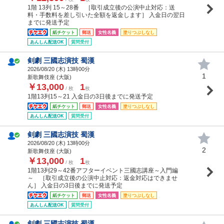
1階 13列 15～28番 ［取引成立後の公演中止対応：送
料・手数料を差し引いた全額を返金します］ 入金日の翌日
までに発送予定
紙チケット
郵送
女性名義
塗りつぶしなし
あんしん配送OK
質問受付
剣劇 三國志演技 蜀漢
2026/08/20 (
木
) 13時00分
1
新歌舞伎座 (大阪)
￥13,000
1
/ 枚
枚
1階13列15～21 入金日の3日後までに発送予定
紙チケット
郵送
女性名義
塗りつぶしなし
あんしん配送OK
質問受付
剣劇 三國志演技 蜀漢
2026/08/20 (
木
) 13時00分
2
新歌舞伎座 (大阪)
￥13,000
1
/ 枚
枚
1階13列29～42番アフターイベント三國志講座～入門編
～ ［取引成立後の公演中止対応：返金対応はできませ
ん］ 入金日の3日後までに発送予定
紙チケット
郵送
女性名義
塗りつぶしなし
あんしん配送OK
質問受付
剣劇 三國志演技 蜀漢