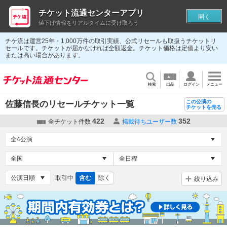
チケット流通センターアプリ
開く
値下げ情報をリアルタイムに受け取ろう
チケ流は運営25年・1,000万件の取引実績、公式リセールも取扱うチケットリ
セールです。チケットが届かなければ全額返金。チケット価格は定価より安い
または高い場合があります。
検索
出品
ログイン
メニュー
この公演の
佐藤信長のリセールチケット一覧
チケットを売る
422
352
全チケット件数
掲載待ちユーザー数
取引中
含む
除く
絞り込み