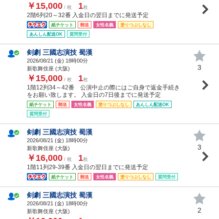
￥15,000
1
/ 枚
枚
2階6列20～32番 入金日の翌日までに発送予定
紙チケット
郵送
女性名義
塗りつぶしなし
あんしん配送OK
質問受付
剣劇 三國志演技 蜀漢
2026/08/21 (
金
) 18時00分
3
新歌舞伎座 (大阪)
￥15,000
1
/ 枚
枚
1階12列34～42番 公演中止の際にはご自身で返金手続き
をお願い致します。 入金日の7日後までに発送予定
紙チケット
郵送
女性名義
塗りつぶしなし
あんしん配送OK
質問受付
剣劇 三國志演技 蜀漢
2026/08/21 (
金
) 18時00分
3
新歌舞伎座 (大阪)
￥16,000
1
/ 枚
枚
1階11列29-39番 入金日の翌日までに発送予定
紙チケット
郵送
女性名義
塗りつぶしなし
質問受付
剣劇 三國志演技 蜀漢
2026/08/21 (
金
) 18時00分
2
新歌舞伎座 (大阪)