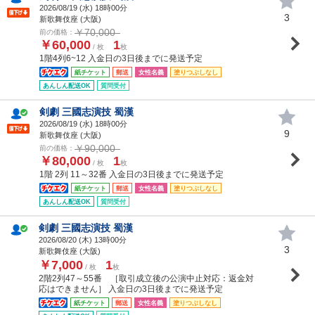
2026/08/19 (
水
) 18時00分
3
新歌舞伎座 (大阪)
￥70,000
前の価格：
￥60,000
1
/ 枚
枚
1階4列6~12 入金日の3日後までに発送予定
紙チケット
郵送
女性名義
塗りつぶしなし
あんしん配送OK
質問受付
剣劇 三國志演技 蜀漢
2026/08/19 (
水
) 18時00分
9
新歌舞伎座 (大阪)
￥90,000
前の価格：
￥80,000
1
/ 枚
枚
1階 2列 11～32番 入金日の3日後までに発送予定
紙チケット
郵送
女性名義
塗りつぶしなし
あんしん配送OK
質問受付
剣劇 三國志演技 蜀漢
2026/08/20 (
木
) 13時00分
3
新歌舞伎座 (大阪)
￥7,000
1
/ 枚
枚
2階2列47～55番 ［取引成立後の公演中止対応：返金対
応はできません］ 入金日の3日後までに発送予定
紙チケット
郵送
女性名義
塗りつぶしなし