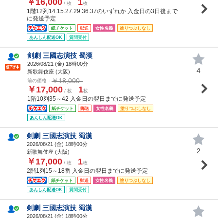
￥16,000
1
/ 枚
枚
1階12列14.15.27.29.36.37のいずれか 入金日の3日後まで
に発送予定
紙チケット
郵送
女性名義
塗りつぶしなし
あんしん配送OK
質問受付
剣劇 三國志演技 蜀漢
2026/08/21 (
金
) 18時00分
4
新歌舞伎座 (大阪)
￥18,000
前の価格：
￥17,000
1
/ 枚
枚
1階10列35～42 入金日の翌日までに発送予定
紙チケット
郵送
女性名義
塗りつぶしなし
あんしん配送OK
剣劇 三國志演技 蜀漢
2026/08/21 (
金
) 18時00分
2
新歌舞伎座 (大阪)
￥17,000
1
/ 枚
枚
2階1列15～18番 入金日の翌日までに発送予定
紙チケット
郵送
女性名義
塗りつぶしなし
あんしん配送OK
質問受付
剣劇 三國志演技 蜀漢
2026/08/21 (
金
) 18時00分