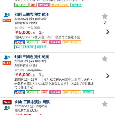
紙チケット
郵送
女性名義
塗りつぶしなし
質問受付
剣劇 三國志演技 蜀漢
2026/08/21 (
金
) 18時00分
3
新歌舞伎座 (大阪)
￥6,000
前の価格：
￥5,000
1
/ 枚
枚
2階4列12～67番 入金日の3日後までに発送予定
紙チケット
郵送
女性名義
塗りつぶしなし
あんしん配送OK
質問受付
剣劇 三國志演技 蜀漢
2026/08/21 (
金
) 18時00分
新歌舞伎座 (大阪)
￥8,000
前の価格：
￥6,000
1
/ 枚
枚
2階5列13～22番 ［取引成立後の公演中止対応：送料・
手数料を差し引いた全額を返金します］ 入金日の3日後ま
でに発送予定
紙チケット
郵送
女性名義
塗りつぶしなし
質問受付
剣劇 三國志演技 蜀漢
New
2026/08/21 (
金
) 18時00分
新歌舞伎座 (大阪)