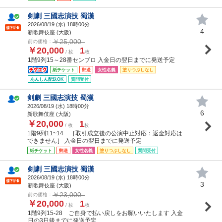
剣劇 三國志演技 蜀漢
2026/08/19 (
水
) 18時00分
4
新歌舞伎座 (大阪)
￥25,000
前の価格：
￥20,000
1
/ 枚
枚
1階9列15～28番センブロ 入金日の翌日までに発送予定
紙チケット
郵送
女性名義
塗りつぶしなし
あんしん配送OK
質問受付
剣劇 三國志演技 蜀漢
2026/08/19 (
水
) 18時00分
6
新歌舞伎座 (大阪)
￥20,000
1
/ 枚
枚
1階9列11~14 ［取引成立後の公演中止対応：返金対応は
できません］ 入金日の翌日までに発送予定
紙チケット
郵送
女性名義
塗りつぶしなし
質問受付
剣劇 三國志演技 蜀漢
2026/08/19 (
水
) 18時00分
3
新歌舞伎座 (大阪)
￥23,000
前の価格：
￥20,000
1
/ 枚
枚
1階9列15-28 ご自身で払い戻しをお願いいたします 入金
日の3日後までに発送予定