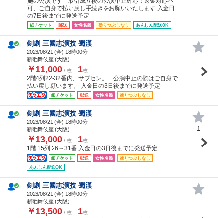
施の公演です 取引成立後の公演中止対応：返金対応不
可、ご自身で払い戻し手続きをお願いいたします 入金日
の7日後までに発送予定
紙チケット
郵送
女性名義
塗りつぶしなし
あんしん配送OK
剣劇 三國志演技 蜀漢
2026/08/21 (
金
) 18時00分
新歌舞伎座 (大阪)
￥11,000
1
/ 枚
枚
2階4列22-32番内、サブセン。 公演中止の際はご自身で
払い戻し願います。 入金日の3日後までに発送予定
紙チケット
郵送
女性名義
塗りつぶしなし
剣劇 三國志演技 蜀漢
2026/08/21 (
金
) 18時00分
1
新歌舞伎座 (大阪)
￥13,000
1
/ 枚
枚
1階 15列 26～31番 入金日の3日後までに発送予定
紙チケット
郵送
女性名義
塗りつぶしなし
あんしん配送OK
剣劇 三國志演技 蜀漢
2026/08/21 (
金
) 18時00分
新歌舞伎座 (大阪)
￥13,500
1
/ 枚
枚