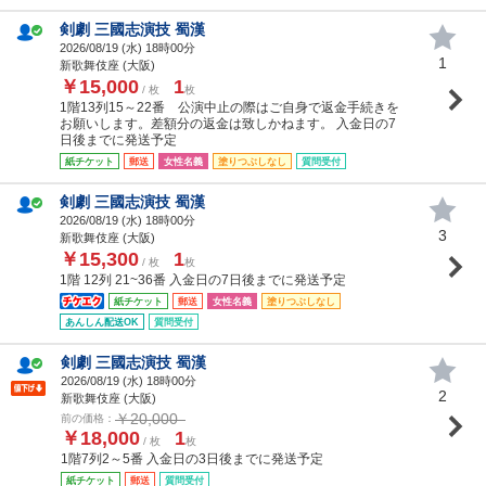
剣劇 三國志演技 蜀漢
2026/08/19 (
水
) 18時00分
1
新歌舞伎座 (大阪)
￥15,000
1
/ 枚
枚
1階13列15～22番 公演中止の際はご自身で返金手続きを
お願いします。差額分の返金は致しかねます。 入金日の7
日後までに発送予定
紙チケット
郵送
女性名義
塗りつぶしなし
質問受付
剣劇 三國志演技 蜀漢
2026/08/19 (
水
) 18時00分
3
新歌舞伎座 (大阪)
￥15,300
1
/ 枚
枚
1階 12列 21~36番 入金日の7日後までに発送予定
紙チケット
郵送
女性名義
塗りつぶしなし
あんしん配送OK
質問受付
剣劇 三國志演技 蜀漢
2026/08/19 (
水
) 18時00分
2
新歌舞伎座 (大阪)
￥20,000
前の価格：
￥18,000
1
/ 枚
枚
1階7列2～5番 入金日の3日後までに発送予定
紙チケット
郵送
質問受付