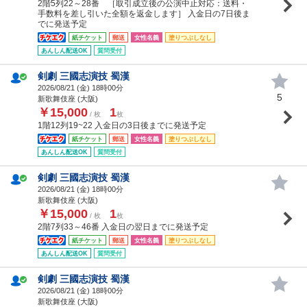
2階5列22～28番 ［取引成立後の公演中止対応：送料・
手数料を差し引いた全額を返金します］ 入金日の7日後ま
でに発送予定
紙チケット
郵送
女性名義
塗りつぶしなし
あんしん配送OK
質問受付
剣劇 三國志演技 蜀漢
2026/08/21 (
金
) 18時00分
5
新歌舞伎座 (大阪)
￥15,000
1
/ 枚
枚
1階12列19~22 入金日の3日後までに発送予定
紙チケット
郵送
女性名義
塗りつぶしなし
あんしん配送OK
質問受付
剣劇 三國志演技 蜀漢
2026/08/21 (
金
) 18時00分
新歌舞伎座 (大阪)
￥15,000
1
/ 枚
枚
2階7列33～46番 入金日の翌日までに発送予定
紙チケット
郵送
女性名義
塗りつぶしなし
あんしん配送OK
質問受付
剣劇 三國志演技 蜀漢
2026/08/21 (
金
) 18時00分
新歌舞伎座 (大阪)