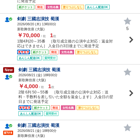
に発送予定
紙チケット
郵送
女性名義
塗りつぶしなし
あんしん配送OK
剣劇 三國志演技 蜀漢
2026/08/20 (
木
) 13時00分
5
新歌舞伎座 (大阪)
￥70,000
1
/ 枚
枚
1階4列20～35番 ［取引成立後の公演中止対応：返金対
応はできません］ 入金日の3日後までに発送予定
紙チケット
郵送
女性名義
塗りつぶしなし
あんしん配送OK
質問受付
剣劇 三國志演技 蜀漢
New
2026/08/21 (
金
) 18時00分
新歌舞伎座 (大阪)
￥4,000
1
/ 枚
枚
2階 6列 50～55番 ［取引成立後の公演中止対応：送
料・手数料を差し引いた全額を返金します］ 入金日の翌
日までに発送予定
紙チケット
郵送
女性名義
塗りつぶしなし
あんしん配送OK
質問受付
剣劇 三國志演技 蜀漢
2026/08/21 (
金
) 18時00分
新歌舞伎座 (大阪)