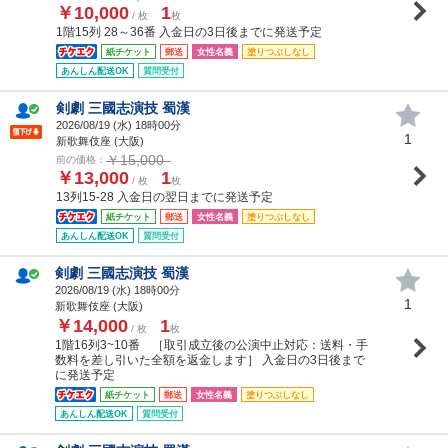
￥10,000
1
/ 枚
枚
1階15列 28～36番 入金日の3日後までに発送予定
紙チケット
郵送
女性名義
塗りつぶしなし
あんしん配送OK
質問受付
剣劇 三國志演技 蜀漢
2026/08/19 (
水
) 18時00分
1
新歌舞伎座 (大阪)
￥15,000
前の価格：
￥13,000
1
/ 枚
枚
13列15-28 入金日の翌日までに発送予定
紙チケット
郵送
女性名義
塗りつぶしなし
あんしん配送OK
質問受付
剣劇 三國志演技 蜀漢
2026/08/19 (
水
) 18時00分
1
新歌舞伎座 (大阪)
￥14,000
1
/ 枚
枚
1階16列3~10番 ［取引成立後の公演中止対応：送料・手
数料を差し引いた全額を返金します］ 入金日の3日後まで
に発送予定
紙チケット
郵送
女性名義
塗りつぶしなし
あんしん配送OK
質問受付