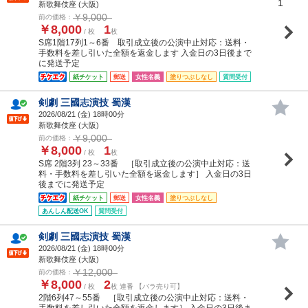
1
新歌舞伎座 (大阪)
￥9,000
前の価格：
￥8,000
1
/ 枚
枚
S席1階17列1～6番 取引成立後の公演中止対応：送料・
手数料を差し引いた全額を返金します 入金日の3日後まで
に発送予定
紙チケット
郵送
女性名義
塗りつぶしなし
質問受付
剣劇 三國志演技 蜀漢
2026/08/21 (
金
) 18時00分
新歌舞伎座 (大阪)
￥9,000
前の価格：
￥8,000
1
/ 枚
枚
S席 2階3列 23～33番 ［取引成立後の公演中止対応：送
料・手数料を差し引いた全額を返金します］ 入金日の3日
後までに発送予定
紙チケット
郵送
女性名義
塗りつぶしなし
あんしん配送OK
質問受付
剣劇 三國志演技 蜀漢
2026/08/21 (
金
) 18時00分
新歌舞伎座 (大阪)
￥12,000
前の価格：
￥8,000
2
/ 枚
枚 連番 【バラ売り可】
2階6列47～55番 ［取引成立後の公演中止対応：送料・
手数料を差し引いた全額を返金します］ 入金日の3日後ま