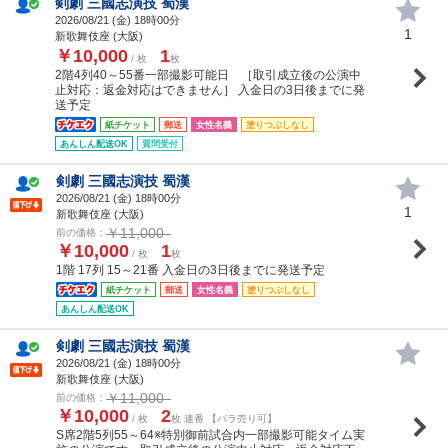
剣劇 三國志演技 蜀漢
2026/08/21 (
金
) 18時00分
1
新歌舞伎座 (大阪)
￥10,000
1
/ 枚
枚
2階4列40～55番一部撮影可能日 ［取引成立後の公演中
止対応：返金対応はできません］ 入金日の3日後までに発
送予定
紙チケット
郵送
女性名義
塗りつぶしなし
あんしん配送OK
質問受付
剣劇 三國志演技 蜀漢
2026/08/21 (
金
) 18時00分
1
新歌舞伎座 (大阪)
￥11,000
前の価格：
￥10,000
1
/ 枚
枚
1階 17列 15～21番 入金日の3日後までに発送予定
紙チケット
郵送
女性名義
塗りつぶしなし
あんしん配送OK
剣劇 三國志演技 蜀漢
2026/08/21 (
金
) 18時00分
新歌舞伎座 (大阪)
￥11,000
前の価格：
￥10,000
2
/ 枚
枚 連番 【バラ売り可】
S席2階5列55～64※特別御前試合内一部撮影可能タイム実