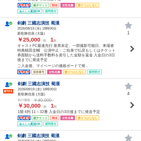
紙チケット
郵送
女性名義
塗りつぶしなし
あんしん配送OK
質問受付
剣劇 三國志演技 蜀漢
2026/08/19 (
水
) 18時00分
1
新歌舞伎座 (大阪)
￥25,000
1
/ 枚
枚
キャストFC最速先行 座席未定、一部撮影可能日、来場者
特典植田圭輔 公演中止：ご自身で払戻もしくはチケット
券面額から送料手数料を差引した金額を返金 入金日の3日
後までに発送予定
ご入金後、マイページの連絡ボードで発...
発券番号
女性名義
塗りつぶしなし
質問受付
剣劇 三國志演技 蜀漢
2026/08/19 (
水
) 18時00分
4
新歌舞伎座 (大阪)
￥40,000
前の価格：
￥30,000
1
/ 枚
枚
1階 4列 11～32番 入金日の3日後までに発送予定
紙チケット
郵送
女性名義
塗りつぶしなし
あんしん配送OK
質問受付
剣劇 三國志演技 蜀漢
2026/08/19 (
水
) 18時00分