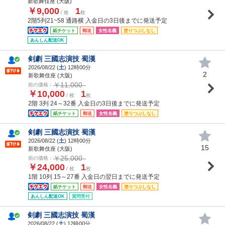
新歌舞伎座 (大阪)
￥9,000
1
/ 枚
枚
2階5列21~58 通路横 入金日の3日後までに発送予定
紙チケット
郵送
女性名義
塗りつぶしなし
あんしん配送OK
剣劇 三國志演技 蜀漢
2026/08/22 (
土
) 12時00分
2
新歌舞伎座 (大阪)
￥11,000
前の価格：
￥10,000
1
/ 枚
枚
2階 3列 24～32番 入金日の3日後までに発送予定
紙チケット
郵送
女性名義
塗りつぶしなし
剣劇 三國志演技 蜀漢
2026/08/22 (
土
) 12時00分
15
新歌舞伎座 (大阪)
￥25,000
前の価格：
￥24,000
1
/ 枚
枚
1階 10列 15～27番 入金日の翌日までに発送予定
紙チケット
郵送
女性名義
塗りつぶしなし
あんしん配送OK
質問受付
剣劇 三國志演技 蜀漢
2026/08/22 (
土
) 12時00分