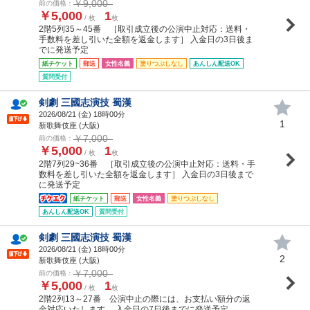
￥9,000
前の価格：
￥5,000
1
/ 枚
枚
2階5列35～45番 ［取引成立後の公演中止対応：送料・
手数料を差し引いた全額を返金します］ 入金日の3日後ま
でに発送予定
紙チケット
郵送
女性名義
塗りつぶしなし
あんしん配送OK
質問受付
剣劇 三國志演技 蜀漢
2026/08/21 (
金
) 18時00分
1
新歌舞伎座 (大阪)
￥7,000
前の価格：
￥5,000
1
/ 枚
枚
2階7列29~36番 ［取引成立後の公演中止対応：送料・手
数料を差し引いた全額を返金します］ 入金日の3日後まで
に発送予定
紙チケット
郵送
女性名義
塗りつぶしなし
あんしん配送OK
質問受付
剣劇 三國志演技 蜀漢
2026/08/21 (
金
) 18時00分
2
新歌舞伎座 (大阪)
￥7,000
前の価格：
￥5,000
1
/ 枚
枚
2階2列13～27番 公演中止の際には、お支払い額分の返
金対応いたします。 入金日の7日後までに発送予定