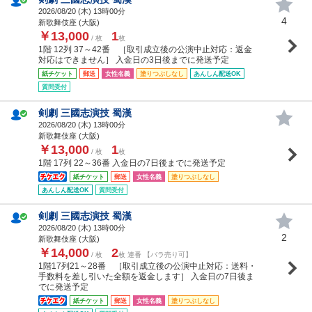
2026/08/20 (
木
) 13時00分
4
新歌舞伎座 (大阪)
￥13,000
1
/ 枚
枚
1階 12列 37～42番 ［取引成立後の公演中止対応：返金
対応はできません］ 入金日の3日後までに発送予定
紙チケット
郵送
女性名義
塗りつぶしなし
あんしん配送OK
質問受付
剣劇 三國志演技 蜀漢
2026/08/20 (
木
) 13時00分
新歌舞伎座 (大阪)
￥13,000
1
/ 枚
枚
1階 17列 22～36番 入金日の7日後までに発送予定
紙チケット
郵送
女性名義
塗りつぶしなし
あんしん配送OK
質問受付
剣劇 三國志演技 蜀漢
2026/08/20 (
木
) 13時00分
2
新歌舞伎座 (大阪)
￥14,000
2
/ 枚
枚 連番 【バラ売り可】
1階17列21～28番 ［取引成立後の公演中止対応：送料・
手数料を差し引いた全額を返金します］ 入金日の7日後ま
でに発送予定
紙チケット
郵送
女性名義
塗りつぶしなし