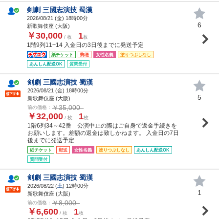
剣劇 三國志演技 蜀漢
2026/08/21 (
金
) 18時00分
6
新歌舞伎座 (大阪)
￥30,000
1
/ 枚
枚
1階9列11~14 入金日の3日後までに発送予定
紙チケット
郵送
女性名義
塗りつぶしなし
あんしん配送OK
質問受付
剣劇 三國志演技 蜀漢
2026/08/21 (
金
) 18時00分
5
新歌舞伎座 (大阪)
￥35,000
前の価格：
￥32,000
1
/ 枚
枚
1階6列34～42番 公演中止の際はご自身で返金手続きを
お願いします。差額の返金は致しかねます。 入金日の7日
後までに発送予定
紙チケット
郵送
女性名義
塗りつぶしなし
あんしん配送OK
質問受付
剣劇 三國志演技 蜀漢
2026/08/22 (
土
) 12時00分
1
新歌舞伎座 (大阪)
￥8,000
前の価格：
￥6,600
1
/ 枚
枚