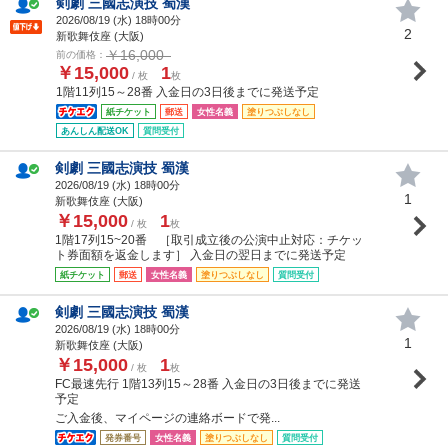
剣劇 三國志演技 蜀漢
2026/08/19 (
水
) 18時00分
2
新歌舞伎座 (大阪)
￥16,000
前の価格：
￥15,000
1
/ 枚
枚
1階11列15～28番 入金日の3日後までに発送予定
紙チケット
郵送
女性名義
塗りつぶしなし
あんしん配送OK
質問受付
剣劇 三國志演技 蜀漢
2026/08/19 (
水
) 18時00分
1
新歌舞伎座 (大阪)
￥15,000
1
/ 枚
枚
1階17列15~20番 ［取引成立後の公演中止対応：チケッ
ト券面額を返金します］ 入金日の翌日までに発送予定
紙チケット
郵送
女性名義
塗りつぶしなし
質問受付
剣劇 三國志演技 蜀漢
2026/08/19 (
水
) 18時00分
1
新歌舞伎座 (大阪)
￥15,000
1
/ 枚
枚
FC最速先行 1階13列15～28番 入金日の3日後までに発送
予定
ご入金後、マイページの連絡ボードで発...
発券番号
女性名義
塗りつぶしなし
質問受付