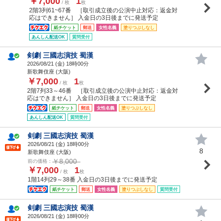
￥7,000
1
/ 枚
枚
2階3列61~67番 ［取引成立後の公演中止対応：返金対
応はできません］ 入金日の3日後までに発送予定
紙チケット
郵送
女性名義
塗りつぶしなし
あんしん配送OK
質問受付
剣劇 三國志演技 蜀漢
2026/08/21 (
金
) 18時00分
新歌舞伎座 (大阪)
￥7,000
1
/ 枚
枚
2階7列33～46番 ［取引成立後の公演中止対応：返金対
応はできません］ 入金日の3日後までに発送予定
紙チケット
郵送
女性名義
塗りつぶしなし
あんしん配送OK
質問受付
剣劇 三國志演技 蜀漢
2026/08/21 (
金
) 18時00分
8
新歌舞伎座 (大阪)
￥8,000
前の価格：
￥7,000
1
/ 枚
枚
1階14列29～38番 入金日の3日後までに発送予定
紙チケット
郵送
女性名義
塗りつぶしなし
質問受付
剣劇 三國志演技 蜀漢
2026/08/21 (
金
) 18時00分