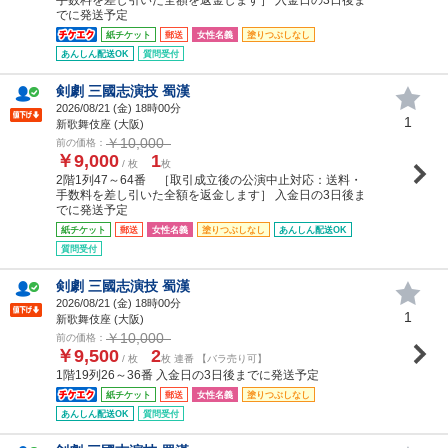
でに発送予定
紙チケット
郵送
女性名義
塗りつぶしなし
あんしん配送OK
質問受付
剣劇 三國志演技 蜀漢
2026/08/21 (
金
) 18時00分
1
新歌舞伎座 (大阪)
￥10,000
前の価格：
￥9,000
1
/ 枚
枚
2階1列47～64番 ［取引成立後の公演中止対応：送料・
手数料を差し引いた全額を返金します］ 入金日の3日後ま
でに発送予定
紙チケット
郵送
女性名義
塗りつぶしなし
あんしん配送OK
質問受付
剣劇 三國志演技 蜀漢
2026/08/21 (
金
) 18時00分
1
新歌舞伎座 (大阪)
￥10,000
前の価格：
￥9,500
2
/ 枚
枚 連番 【バラ売り可】
1階19列26～36番 入金日の3日後までに発送予定
紙チケット
郵送
女性名義
塗りつぶしなし
あんしん配送OK
質問受付