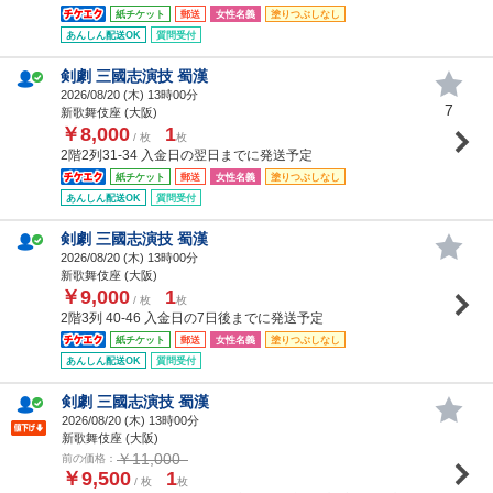
紙チケット
郵送
女性名義
塗りつぶしなし
あんしん配送OK
質問受付
剣劇 三國志演技 蜀漢
2026/08/20 (
木
) 13時00分
7
新歌舞伎座 (大阪)
￥8,000
1
/ 枚
枚
2階2列31-34 入金日の翌日までに発送予定
紙チケット
郵送
女性名義
塗りつぶしなし
あんしん配送OK
質問受付
剣劇 三國志演技 蜀漢
2026/08/20 (
木
) 13時00分
新歌舞伎座 (大阪)
￥9,000
1
/ 枚
枚
2階3列 40-46 入金日の7日後までに発送予定
紙チケット
郵送
女性名義
塗りつぶしなし
あんしん配送OK
質問受付
剣劇 三國志演技 蜀漢
2026/08/20 (
木
) 13時00分
新歌舞伎座 (大阪)
￥11,000
前の価格：
￥9,500
1
/ 枚
枚