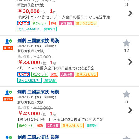
3
新歌舞伎座 (大阪)
￥30,000
1
/ 枚
枚
1階6列15～27番 センブロ 入金日の翌日までに発送予定
紙チケット
郵送
女性名義
塗りつぶしなし
あんしん配送OK
質問受付
剣劇 三國志演技 蜀漢
2026/08/19 (
水
) 18時00分
12
新歌舞伎座 (大阪)
￥40,000
前の価格：
￥33,000
1
/ 枚
枚
4列 15～27番 入金日の3日後までに発送予定
紙チケット
郵送
女性名義
塗りつぶしなし
あんしん配送OK
質問受付
剣劇 三國志演技 蜀漢
2026/08/19 (
水
) 18時00分
5
新歌舞伎座 (大阪)
￥46,000
前の価格：
￥42,000
1
/ 枚
枚
1階 5列 19-24番 ］ 入金日の3日後までに発送予定
紙チケット
郵送
女性名義
塗りつぶしなし
質問受付
剣劇 三國志演技 蜀漢