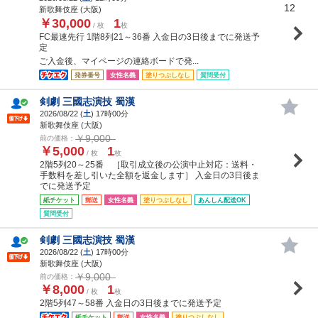
12
新歌舞伎座 (大阪)
￥30,000
1
/ 枚
枚
FC最速先行 1階8列21～36番 入金日の3日後までに発送予
定
ご入金後、マイページの連絡ボードで発...
発券番号
女性名義
塗りつぶしなし
質問受付
剣劇 三國志演技 蜀漢
2026/08/22 (
土
) 17時00分
新歌舞伎座 (大阪)
￥9,000
前の価格：
￥5,000
1
/ 枚
枚
2階5列20～25番 ［取引成立後の公演中止対応：送料・
手数料を差し引いた全額を返金します］ 入金日の3日後ま
でに発送予定
紙チケット
郵送
女性名義
塗りつぶしなし
あんしん配送OK
質問受付
剣劇 三國志演技 蜀漢
2026/08/22 (
土
) 17時00分
新歌舞伎座 (大阪)
￥9,000
前の価格：
￥8,000
1
/ 枚
枚
2階5列47～58番 入金日の3日後までに発送予定
紙チケット
郵送
女性名義
塗りつぶしなし