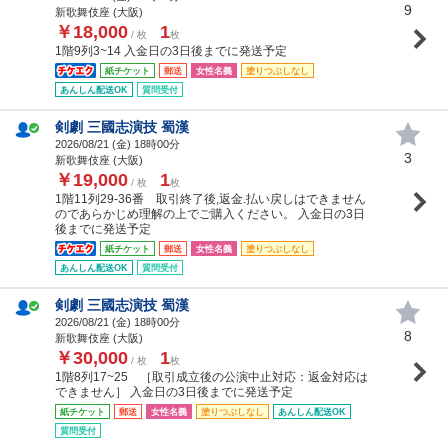
9
新歌舞伎座 (大阪)
￥18,000
1
/ 枚
枚
1階9列3~14 入金日の3日後までに発送予定
紙チケット
郵送
女性名義
塗りつぶしなし
あんしん配送OK
質問受付
剣劇 三國志演技 蜀漢
2026/08/21 (
金
) 18時00分
3
新歌舞伎座 (大阪)
￥19,000
1
/ 枚
枚
1階11列29-36番 取引終了後,返金.払い戻しはできません
のであらかじめ理解の上でご購入ください。 入金日の3日
後までに発送予定
紙チケット
郵送
女性名義
塗りつぶしなし
あんしん配送OK
質問受付
剣劇 三國志演技 蜀漢
2026/08/21 (
金
) 18時00分
8
新歌舞伎座 (大阪)
￥30,000
1
/ 枚
枚
1階8列17~25 ［取引成立後の公演中止対応：返金対応は
できません］ 入金日の3日後までに発送予定
紙チケット
郵送
女性名義
塗りつぶしなし
あんしん配送OK
質問受付