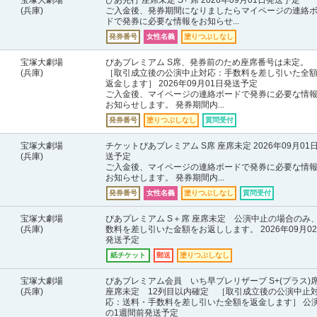
宝塚大劇場
ぴあ先行 座席未定 S+ 席 2026年09月01日発送予定
(兵庫)
ご入金後、発券期間になりましたらマイページの連絡
ドで発券に必要な情報をお知らせ...
発券番号
女性名義
塗りつぶしなし
宝塚大劇場
ぴあプレミアム S席、発券前のため座席番号は未定。
(兵庫)
［取引成立後の公演中止対応：手数料を差し引いた全
返金します］ 2026年09月01日発送予定
ご入金後、マイページの連絡ボードで発券に必要な情
お知らせします。 発券期間内...
発券番号
塗りつぶしなし
質問受付
宝塚大劇場
チケットぴあプレミアム S席 座席未定 2026年09月01
(兵庫)
送予定
ご入金後、マイページの連絡ボードで発券に必要な情
お知らせします。 発券期間内...
発券番号
女性名義
塗りつぶしなし
質問受付
宝塚大劇場
ぴあプレミアム S＋席 座席未定 公演中止の場合のみ
(兵庫)
数料を差し引いた金額をお返しします。 2026年09月0
発送予定
紙チケット
郵送
塗りつぶしなし
宝塚大劇場
ぴあプレミアム会員 いち早プレリザーブ S+(プラス
(兵庫)
座席未定 12列目以内確定 ［取引成立後の公演中止
応：送料・手数料を差し引いた全額を返金します］ 公
の1週間前発送予定