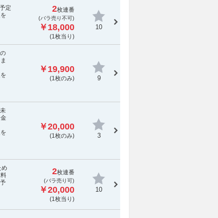
2
送予定
枚連番
報を
(
バラ売り不可
)
￥18,000
10
(1枚当り)
後の
しま
￥19,900
報を
9
(1枚のみ)
席未
返金
￥20,000
報を
3
(1枚のみ)
ため
2
枚連番
数料
(バラ売り可)
送予
￥20,000
10
(1枚当り)