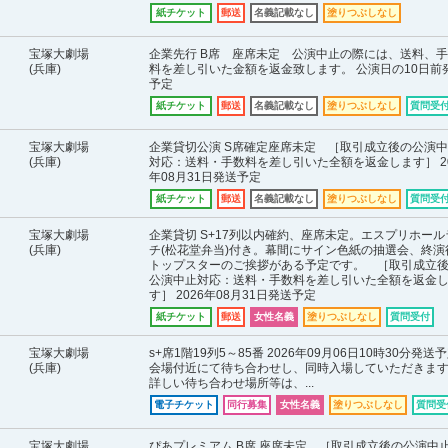
紙チケット
郵送
名義記載なし
塗りつぶしなし
宝塚大劇場
企業先行 B席 座席未定 公演中止の際には、送料、
(兵庫)
料を差し引いた金額を返金致します。 公演日の10日前
予定
紙チケット
郵送
名義記載なし
塗りつぶしなし
質問受
宝塚大劇場
企業貸切公演 S席確定座席未定 ［取引成立後の公演
(兵庫)
対応：送料・手数料を差し引いた全額を返金します］ 20
年08月31日発送予定
紙チケット
郵送
名義記載なし
塗りつぶしなし
質問受
宝塚大劇場
企業貸切 S+17列以内確約、座席未定。エスプリホール
(兵庫)
チ(松花堂弁当)付き。幕間にサイン色紙の抽選会、終演
トップスターのご挨拶がある予定です。 ［取引成立
公演中止対応：送料・手数料を差し引いた全額を返金
す］ 2026年08月31日発送予定
紙チケット
郵送
女性名義
塗りつぶしなし
質問受付
宝塚大劇場
s+席1階19列5～85番 2026年09月06日10時30分発送
(兵庫)
会場付近にて待ち合わせし、同時入場していただきま
詳しい待ち合わせ場所等は、...
電子チケット
同行募集
女性名義
塗りつぶしなし
質問受
宝塚大劇場
ぴあプレミアム B席 座席未定 ［取引成立後の公演中