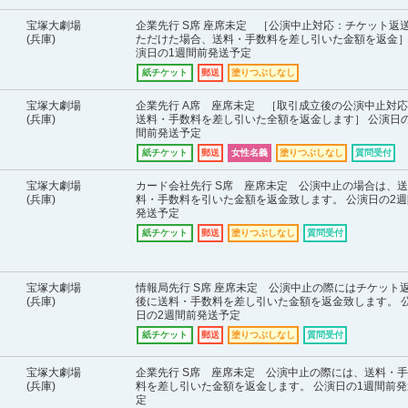
宝塚大劇場
企業先行 S席 座席未定 ［公演中止対応：チケット返
(兵庫)
ただけた場合、送料・手数料を差し引いた金額を返金］
演日の1週間前発送予定
紙チケット
郵送
塗りつぶしなし
宝塚大劇場
企業先行 A席 座席未定 ［取引成立後の公演中止対
(兵庫)
送料・手数料を差し引いた全額を返金します］ 公演日の
間前発送予定
紙チケット
郵送
女性名義
塗りつぶしなし
質問受付
宝塚大劇場
カード会社先行 S席 座席未定 公演中止の場合は、送
(兵庫)
料・手数料を引いた金額を返金致します。 公演日の2週
発送予定
紙チケット
郵送
塗りつぶしなし
質問受付
宝塚大劇場
情報局先行 S席 座席未定 公演中止の際にはチケット
(兵庫)
後に送料・手数料を差し引いた金額を返金致します。 
日の2週間前発送予定
紙チケット
郵送
塗りつぶしなし
質問受付
宝塚大劇場
企業先行 S席 座席未定 公演中止の際には、送料・
(兵庫)
料を差し引いた金額を返金します。 公演日の1週間前発
定