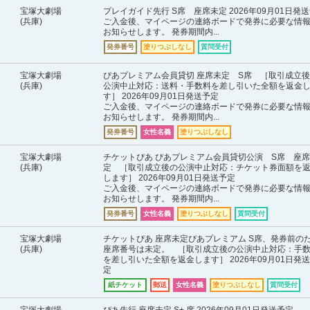
宝塚大劇場
プレイガイド先行 S席 座席未定 2026年09月01日発
(兵庫)
ご入金後、マイページの連絡ボードで発券に必要な情
お知らせします。 発券期間内...
発券番号
塗りつぶしなし
質問受付
宝塚大劇場
ぴあプレミアム会員貸切 座席未定 S席 ［取引成立
(兵庫)
公演中止対応：送料・手数料を差し引いた全額を返金
す］ 2026年09月01日発送予定
ご入金後、マイページの連絡ボードで発券に必要な情
お知らせします。 発券期間内...
発券番号
女性名義
塗りつぶしなし
宝塚大劇場
チケットぴあ ぴあプレミアム会員貸切公演 S席 座
(兵庫)
定 ［取引成立後の公演中止対応：チケット券面額を
します］ 2026年09月01日発送予定
ご入金後、マイページの連絡ボードで発券に必要な情
お知らせします。 発券期間内...
発券番号
女性名義
塗りつぶしなし
質問受付
宝塚大劇場
チケットぴあ 座席未定ぴあプレミアム S席、発券前の
(兵庫)
座席番号は未定。 ［取引成立後の公演中止対応：手
を差し引いた全額を返金します］ 2026年09月01日発
定
紙チケット
郵送
女性名義
塗りつぶしなし
質問受付