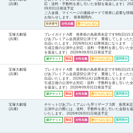
(兵庫)
応：送料・手数料を差し引いた全額を返金します］ 202
09月01日発送予定
ご入金後、マイページの連絡ボードで発券に必要な情
お知らせします。 発券期間内...
発券番号
女性名義
塗りつぶしなし
宝塚大劇場
プレイガイド A席 発券前の為座席未定です9/6(日)15:
(兵庫)
ぴあプレミアム会員貸切公演です。重複してしまった
出品いたします。2026/9/1(火) 以降発送になります 
引成立後の公演中止対応：送料・手数料を差し引いた
を返金します］ 2026年09月01日発送予定
紙チケット
郵送
女性名義
塗りつぶしなし
質問受付
宝塚大劇場
プレイガイド A席 発券前の為座席未定です9/6(日)15:
(兵庫)
ぴあプレミアム会員貸切公演です。重複してしまった
出品いたします。2026/9/1(火) 以降発送になります 
引成立後の公演中止対応：送料・手数料を差し引いた
を返金します］ 2026年09月01日発送予定
紙チケット
郵送
女性名義
塗りつぶしなし
質問受付
宝塚大劇場
チケットぴあプレミアムいち早リザーブ S席 座席
(兵庫)
公演中止の際には、送料、手数料を差し引いた金額を
いたします。 2026年09月01日発送予定
紙チケット
郵送
女性名義
塗りつぶしなし
質問受付