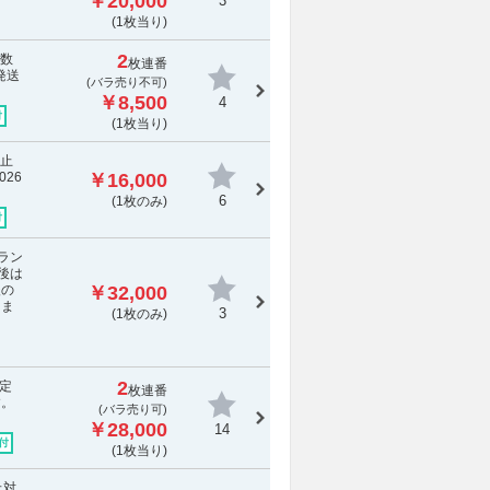
￥20,000
3
(1枚当り)
2
手数
枚連番
発送
(
バラ売り不可
)
￥8,500
4
付
(1枚当り)
中止
26
￥16,000
6
(1枚のみ)
付
ラン
後は
後の
￥32,000
しま
3
(1枚のみ)
2
予定
枚連番
す。
(バラ売り可)
￥28,000
14
付
(1枚当り)
止対