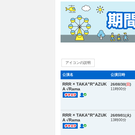
アイコンの説明
公演名
公演日時
RRR × TAKA"R"AZUK
26/08/30(
日
)
A √Rama
11時00分
RRR × TAKA"R"AZUK
26/09/01(
火
)
A √Rama
13時00分