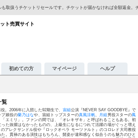
セールも取扱うチケットリセールです。チケットが届かなければ全額返金
ット売買サイト
初めての方
マイページ
ヘルプ
一覧
役。2006年に入団した92期生で、
宙組
公演『NEVER SAY GOODBYE』で
ップ娘役の
蘭乃はな
や、宙組トップスターの
真風涼帆
、
月組
男役スターの
鳳
」「エミリ」。ファンの間では、「オレキザキ」と呼ばれることもある。初
立った抜擢はなかったものの、上級生になるにつれて活躍の場がぐっと増え
のアレクサンドル役や『ロックオペラ モーツァルト』のコロレド大司教役
めた。貫禄のある演技はもちろん、髭姿が違和感なく似合うのも魅力のひと