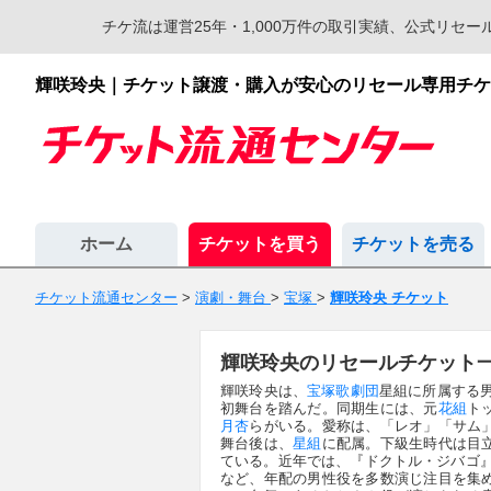
チケ流は運営25年・1,000万件の取引実績、公式リ
輝咲玲央｜チケット譲渡・購入が安心のリセール専用チケ
ホーム
チケットを買う
チケットを売る
チケット流通センター
>
演劇・舞台
>
宝塚
>
輝咲玲央 チケット
輝咲玲央のリセールチケット
輝咲玲央は、
宝塚歌劇団
星組に所属する男
初舞台を踏んだ。同期生には、元
花組
ト
月杏
らがいる。愛称は、「レオ」「サム
舞台後は、
星組
に配属。下級生時代は目
ている。近年では、『ドクトル・ジバゴ』
など、年配の男性役を多数演じ注目を集