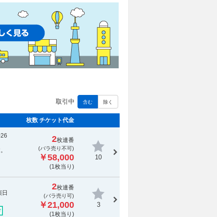
取引中
含む
除く
枚数 チケット代金
26
2
枚連番
(
バラ売り不可
)
す。
￥58,000
10
(1枚当り)
2
枚連番
演日
(バラ売り可)
￥21,000
3
付
(1枚当り)