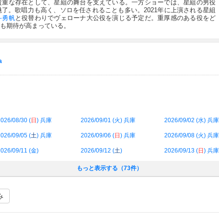
貴重な存在として、星組の舞台を支えている。一方ショーでは、星組の男役
了。歌唱力も高く、ソロを任されることも多い。2021年に上演される星組
斗勇帆
と役替わりでヴェローナ大公役を演じる予定だ。重厚感のある役をど
も期待が高まっている。
a
026/08/30 (
日
) 兵庫
2026/09/01 (
火
) 兵庫
2026/09/02 (
水
) 兵庫
026/09/05 (
土
) 兵庫
2026/09/06 (
日
) 兵庫
2026/09/08 (
火
) 兵庫
026/09/11 (
金
)
2026/09/12 (
土
)
2026/09/13 (
日
) 兵庫
もっと表示する（73件）
み