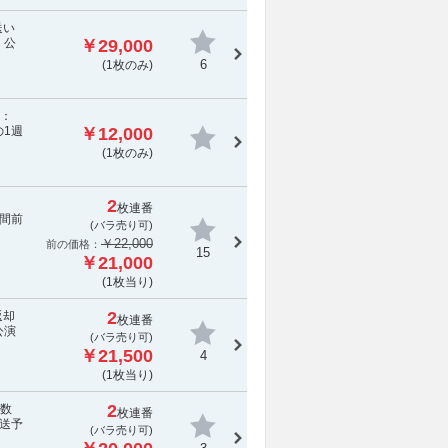
送い
 公
￥29,000
6
(1枚のみ)
応：
1週
￥12,000
(1枚のみ)
2
枚連番
間前
(バラ売り可)
￥22,000
前の価格：
15
￥21,000
(1枚当り)
2
返却
枚連番
公演
(バラ売り可)
￥21,500
4
(1枚当り)
2
手数
枚連番
送予
(バラ売り可)