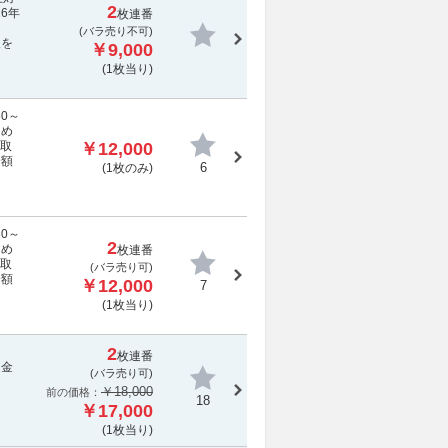
2
6年
枚連番
(
バラ売り不可
)
報を
￥9,000
(1枚当り)
30～
ため
［取
￥12,000
全額
6
(1枚のみ)
30～
2
ため
枚連番
［取
(バラ売り可)
全額
￥12,000
7
(1枚当り)
2
未定
枚連番
返金
(バラ売り可)
￥18,000
前の価格：
18
￥17,000
(1枚当り)