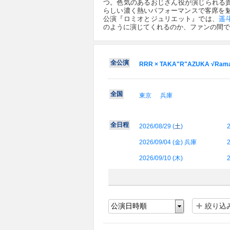
つ。色気のあるおじさん役が演じられる
らしい濃く熱いパフォーマンスで客席を魅
公演『ロミオとジュリエット』では、
遥
のように演じてくれるのか、ファンの間で
全公演
RRR × TAKA"R"AZUKA √Ram
全国
東京
兵庫
全日程
2026/08/29 (
土
)
2
2026/09/04 (
金
) 兵庫
2
2026/09/10 (
木
)
2
絞り込