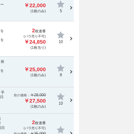
ボー
￥22,000
5
(1枚のみ)
2
額を
枚連番
(
バラ売り不可
)
報を
￥24,850
10
(1枚当り)
日発
￥25,000
報を
8
(1枚のみ)
、手
￥28,000
前の価格：
2日
￥27,500
10
(1枚のみ)
)席
2
枚連番
対
演日
(
バラ売り不可
)
￥35,000
前の価格：