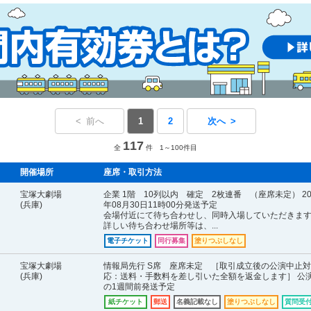
< 前へ
1
2
次へ >
117
全
件 1～100件目
開催場所
座席・取引方法
宝塚大劇場
企業 1階 10列以内 確定 2枚連番 （座席未定） 20
(兵庫)
年08月30日11時00分発送予定
会場付近にて待ち合わせし、同時入場していただきま
詳しい待ち合わせ場所等は、...
電子チケット
同行募集
塗りつぶしなし
宝塚大劇場
情報局先行 S席 座席未定 ［取引成立後の公演中止対
(兵庫)
応：送料・手数料を差し引いた全額を返金します］ 公
の1週間前発送予定
紙チケット
郵送
名義記載なし
塗りつぶしなし
質問受