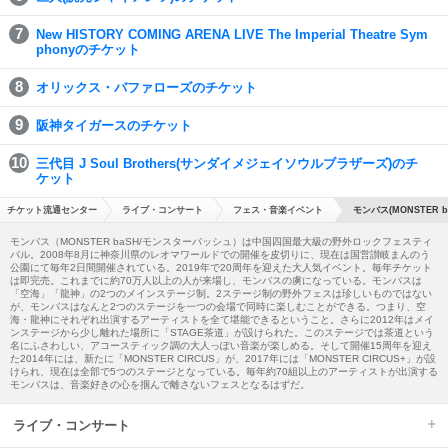
New HISTORY COMING ARENA LIVE The Imperial Theatre Sym
phonyのチケット
オリックス・バファローズのチケット
阪神タイガースのチケット
三代目 J Soul Brothers(サンダイメジェイソウルブラザーズ)のチ
ケット
チケット流通センター
ライブ・コンサート
フェス・音楽イベント
モンバス(MONSTER b
モンバス（MONSTER baSH/モンスターバッシュ）は中国四国最大級の野外ロックフェスティ
バル。2008年8月に神奈川県のレオマワールドでの開催を皮切りに、現在は国営讃岐まんのう
公園にて毎年2日間開催されている。2019年で20周年を迎えた大人気イベント。毎年チケット
は即完売。これまでに約70万人以上の人が来場し、モンバスの虜になっている。モンバスは
「空海」「龍神」の2つのメインステージ制。2ステージ制の野外フェスは珍しいものではない
が、モンバスはなんと2つのステージを一つの会場で同時に楽しむことができる。つまり、空
海・龍神にそれぞれ出演するアーティストを全て堪能できるということ。さらに2012年はメイ
ンステージから少し離れた場所に「STAGE茶道」が設けられた。このステージでは茶道という
名にふさわしい、アコースティック調の大人っぽい音楽が楽しめる。そして開催15周年を迎え
た2014年には、新たに「MONSTER CIRCUS」が、2017年には「MONSTER CIRCUS+」が設
けられ、現在は全部で5つのステージとなっている。毎年約70組以上のアーティストが出演する
モンバスは、音楽好きの心を掴んで離さないフェスとなるはずだ。
ライブ・コンサート