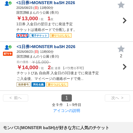
<1日券>MONSTER baSH 2026
2026/08/23 (
日
) 11時00分
国営讃岐まんのう公園 (香川)
￥13,000
1
/ 枚
枚
1日券 入金日の翌日までに発送予定
チケットは連絡ボードで分配します。
電子チケット
塗りつぶしなし
<1日券>MONSTER baSH 2026
2026/08/23 (
日
) 11時00分
2
国営讃岐まんのう公園 (香川)
￥15,000
前の価格：
￥14,000
2
/ 枚
枚 連番
【バラ売り不可】
チケットぴあ 自由席 入金日の3日後までに発送予定
ご入金後、マイページの連絡ボードで発...
発券番号
男性名義
塗りつぶしなし
1
< 前へ
次へ >
全 9 件 1～9件目
アイコンの説明
モンバス(MONSTER baSH)が好きな方に人気のチケット