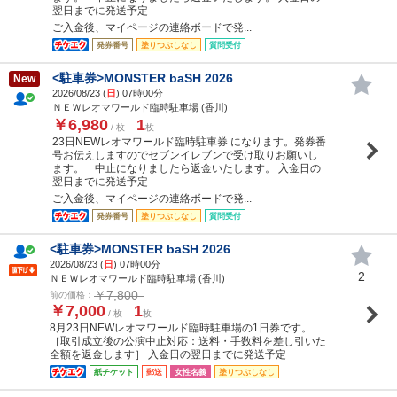
翌日までに発送予定
ご入金後、マイページの連絡ボードで発...
発券番号
塗りつぶしなし
質問受付
<駐車券>MONSTER baSH 2026
New
2026/08/23 (
日
) 07時00分
ＮＥＷレオマワールド臨時駐車場 (香川)
￥6,980
1
/ 枚
枚
23日NEWレオマワールド臨時駐車券 になります。発券番
号お伝えしますのでセブンイレブンで受け取りお願いし
ます。 中止になりましたら返金いたします。 入金日の
翌日までに発送予定
ご入金後、マイページの連絡ボードで発...
発券番号
塗りつぶしなし
質問受付
<駐車券>MONSTER baSH 2026
2026/08/23 (
日
) 07時00分
2
ＮＥＷレオマワールド臨時駐車場 (香川)
￥7,800
前の価格：
￥7,000
1
/ 枚
枚
8月23日NEWレオマワールド臨時駐車場の1日券です。
［取引成立後の公演中止対応：送料・手数料を差し引いた
全額を返金します］ 入金日の翌日までに発送予定
紙チケット
郵送
女性名義
塗りつぶしなし