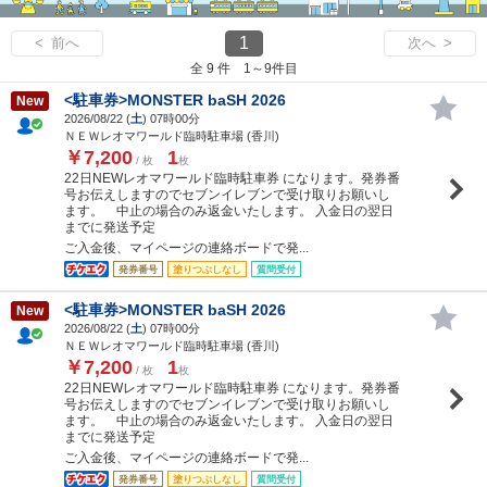
1
< 前へ
次へ >
全 9 件 1～9件目
<駐車券>MONSTER baSH 2026
New
2026/08/22 (
土
) 07時00分
ＮＥＷレオマワールド臨時駐車場 (香川)
￥7,200
1
/ 枚
枚
22日NEWレオマワールド臨時駐車券 になります。発券番
号お伝えしますのでセブンイレブンで受け取りお願いし
ます。 中止の場合のみ返金いたします。 入金日の翌日
までに発送予定
ご入金後、マイページの連絡ボードで発...
発券番号
塗りつぶしなし
質問受付
<駐車券>MONSTER baSH 2026
New
2026/08/22 (
土
) 07時00分
ＮＥＷレオマワールド臨時駐車場 (香川)
￥7,200
1
/ 枚
枚
22日NEWレオマワールド臨時駐車券 になります。発券番
号お伝えしますのでセブンイレブンで受け取りお願いし
ます。 中止の場合のみ返金いたします。 入金日の翌日
までに発送予定
ご入金後、マイページの連絡ボードで発...
発券番号
塗りつぶしなし
質問受付