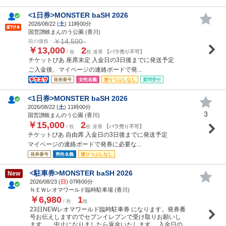
<1日券>MONSTER baSH 2026
2026/08/22 (
土
) 11時00分
国営讃岐まんのう公園 (香川)
￥14,500
前の価格：
￥13,000
2
/ 枚
枚 連番
【バラ売り不可】
チケットぴあ 座席未定 入金日の3日後までに発送予定
ご入金後、マイページの連絡ボードで発...
発券番号
女性名義
塗りつぶしなし
質問受付
<1日券>MONSTER baSH 2026
2026/08/22 (
土
) 11時00分
3
国営讃岐まんのう公園 (香川)
￥15,000
2
/ 枚
枚 連番
【バラ売り不可】
チケットぴあ 自由席 入金日の3日後までに発送予定
マイページの連絡ボードで発券に必要な...
発券番号
男性名義
塗りつぶしなし
<駐車券>MONSTER baSH 2026
New
2026/08/23 (
日
) 07時00分
ＮＥＷレオマワールド臨時駐車場 (香川)
￥6,980
1
/ 枚
枚
23日NEWレオマワールド臨時駐車券 になります。発券番
号お伝えしますのでセブンイレブンで受け取りお願いし
ます。 中止になりましたら返金いたします。 入金日の