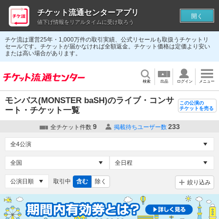
チケット流通センターアプリ
開く
値下げ情報をリアルタイムに受け取ろう
チケ流は運営25年・1,000万件の取引実績、公式リセールも取扱うチケットリ
セールです。チケットが届かなければ全額返金。チケット価格は定価より安い
または高い場合があります。
検索
出品
ログイン
メニュー
モンバス(MONSTER baSH)のライブ・コンサ
この公演の
ート・チケット一覧
チケットを売る
9
233
全チケット件数
掲載待ちユーザー数
取引中
含む
除く
絞り込み