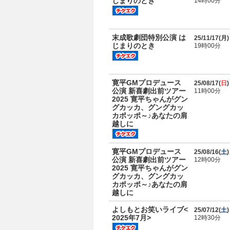
じまりのとき
14時00分
末成歌劇団特別公演 は
25/11/17(
月
)
じまりのとき
19時00分
寛平GMプロデュース
25/08/17(
日
)
公演 新喜劇出前ツアー
11時00分
2025 寛平ちゃんがグン
グカッカ、グングカッ
カポッポ～♪あなたの肩
越しに
寛平GMプロデュース
25/08/16(
土
)
公演 新喜劇出前ツアー
12時00分
2025 寛平ちゃんがグン
グカッカ、グングカッ
カポッポ～♪あなたの肩
越しに
よしもとお笑いライブ<
25/07/12(
土
)
2025年7月>
12時30分