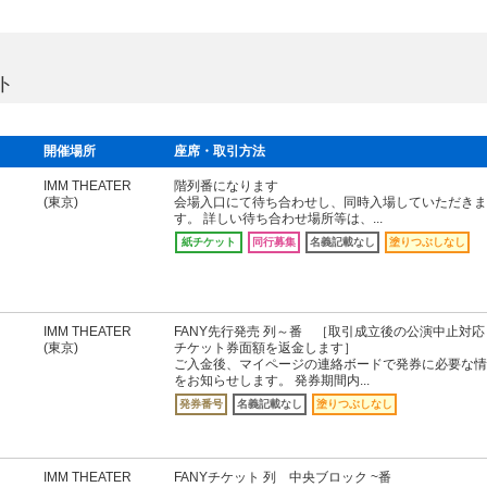
ト
開催場所
座席・取引方法
IMM THEATER
階列番になります
(東京)
会場入口にて待ち合わせし、同時入場していただきま
す。 詳しい待ち合わせ場所等は、...
紙チケット
同行募集
名義記載なし
塗りつぶしなし
IMM THEATER
FANY先行発売 列～番 ［取引成立後の公演中止対応
(東京)
チケット券面額を返金します］
ご入金後、マイページの連絡ボードで発券に必要な情
をお知らせします。 発券期間内...
発券番号
名義記載なし
塗りつぶしなし
IMM THEATER
FANYチケット 列 中央ブロック ~番