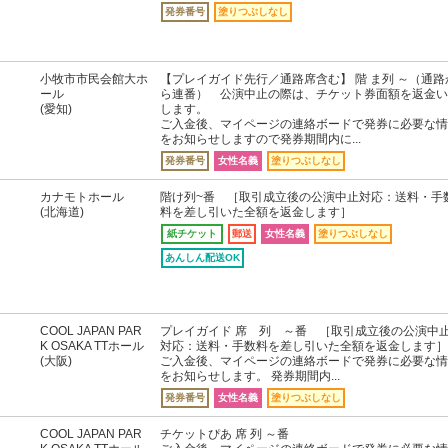
発券番号
塗りつぶしなし
小牧市市民会館大ホ
【プレイガイド先行／通路席含む】 階 ま列 ～（通路
ール
ら連番） 公演中止の際は、チケット券面額を返金い
(愛知)
します。
ご入金後、マイページの連絡ボードで発券に必要な情
をお知らせしますので発券期間内に...
発券番号
女性名義
塗りつぶしなし
カナモトホール
階け列~番 ［取引成立後の公演中止対応：送料・手
(北海道)
料を差し引いた全額を返金します］
紙チケット
郵送
女性名義
塗りつぶしなし
あんしん配送OK
COOL JAPAN PAR
プレイガイド 席 列 ～番 ［取引成立後の公演中
K OSAKA TTホール
対応：送料・手数料を差し引いた全額を返金します］
(大阪)
ご入金後、マイページの連絡ボードで発券に必要な情
をお知らせします。 発券期間内...
発券番号
女性名義
塗りつぶしなし
COOL JAPAN PAR
チケットぴあ 席 列 ～番