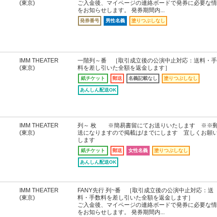
(東京)
ご入金後、マイページの連絡ボードで発券に必要な情
をお知らせします。 発券期間内...
発券番号
男性名義
塗りつぶしなし
IMM THEATER
一階列～番 ［取引成立後の公演中止対応：送料・手
(東京)
料を差し引いた全額を返金します］
紙チケット
郵送
名義記載なし
塗りつぶしなし
あんしん配送OK
IMM THEATER
列～ 枚 ※簡易書留にてお送りいたします ※※
(東京)
送になりますので掲載は/までにします 宜しくお願
します
紙チケット
郵送
女性名義
塗りつぶしなし
あんしん配送OK
IMM THEATER
FANY先行 列~番 ［取引成立後の公演中止対応：送
(東京)
料・手数料を差し引いた全額を返金します］
ご入金後、マイページの連絡ボードで発券に必要な情
をお知らせします。 発券期間内...