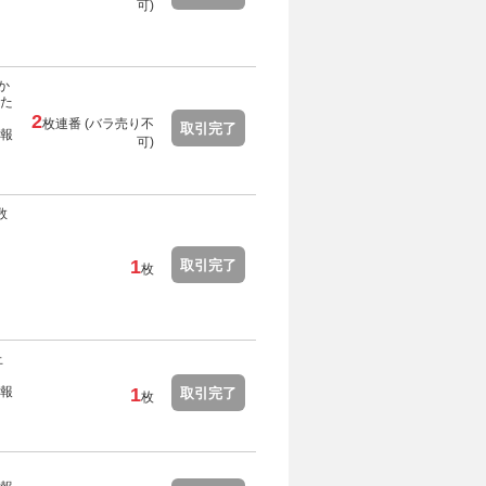
可
)
か
た
2
枚連番 (
バラ売り不
取引完了
報
可
)
数
1
取引完了
枚
止
報
1
取引完了
枚