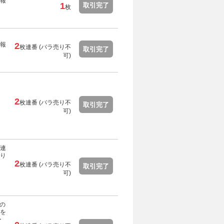
報
1
取引完了
枚
報
2
枚連番 (
バラ売り不
取引完了
可
)
2
枚連番 (
バラ売り不
取引完了
可
)
連
り
2
枚連番 (
バラ売り不
取引完了
可
)
品の
を
ー