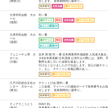
(神奈川)
せします。 発券期間内に最寄り...
発券番号
女性名義
塗りつぶしなし
大津市民会館 大ホ
列～番
ール
紙チケット
郵送
女性名義
塗りつぶしなし
(滋賀)
あんしん配送OK
大津市民会館 大ホ
列～番
ール
紙チケット
郵送
女性名義
塗りつぶしなし
(滋賀)
あんしん配送OK
フェニーチェ堺 大
吉本 席 階 列 ～番 吉本興業周年感謝祭 人気者大集合 
ホール
タ&吉本新喜劇 辻本茂雄 公演中止の際には、送料、
(大阪)
数料を差し引いた金額を返金します。
行けなくなりましたので出品します。安心の紙チケッ
ト。もし、チケットに名義記載があっ...
発券番号
塗りつぶしなし
江戸川区総合文化セ
チケットぴあ 階列～番
ンター 大ホール
ご入金後、マイページの連絡ボードで発券番号をお知
(東京)
せします。 発券期間内に最寄り...
発券番号
塗りつぶしなし
ティアラこうとう
FANY 列-
(東京)
発券番号お教えしますので、ファミリーマートで発券