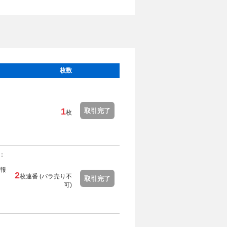
枚数
1
取引完了
枚
：
報
2
枚連番 (
バラ売り不
取引完了
可
)