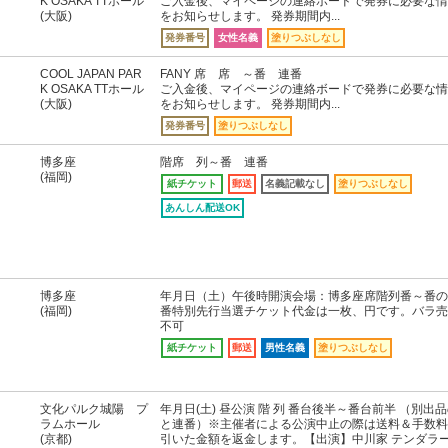
K OSAKA TTホール
ご入金後、マイページの連絡ボードで発券に必要な情
(大阪)
をお知らせします。 発券期間内...
発券番号
女性名義
塗りつぶしなし
COOL JAPAN PAR
FANY 席 席 ～番 連番
K OSAKA TTホール
ご入金後、マイページの連絡ボードで発券に必要な情
(大阪)
をお知らせします。 発券期間内...
発券番号
塗りつぶしなし
博多座
階席 列～番 連番
(福岡)
紙チケット
郵送
名義記載なし
塗りつぶしなし
あんしん配送OK
博多座
年月日（土）午後時開演会場：博多座席階列番～番の
(福岡)
番特別先行当選チケット代金は一枚、円です。バラ売
不可
紙チケット
郵送
男性名義
塗りつぶしなし
文化パルク城陽 プ
年月日(土) 昼公演 階 列 番台後半～番台前半 （別出
ラムホール
と連番）※主催者による公演中止の際は送料＆手数料
(京都)
引いた金額を返金します。【出演】中川家 テンダラ