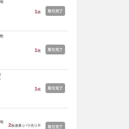
報
1
取引完了
枚
数
1
取引完了
枚
郵
い
1
取引完了
枚
報
2
枚連番 (
バラ売り不
取引完了