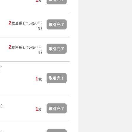
1
枚
2
枚連番 (
バラ売り不
取引完了
可
)
2
枚連番 (
バラ売り不
取引完了
可
)
ネ
手
1
取引完了
枚
ら
1
取引完了
枚
お