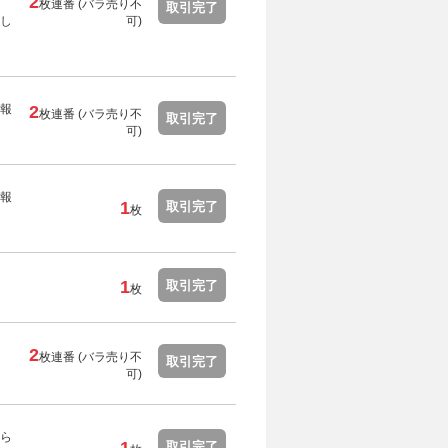
2
枚連番 (
バラ売り不
取引完了
し
可
)
報
2
枚連番 (
バラ売り不
取引完了
可
)
報
1
取引完了
枚
1
取引完了
枚
2
枚連番 (
バラ売り不
取引完了
可
)
ら
取引完了