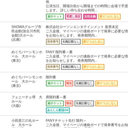
他
公演当日、開場分前から開場までの時間に会場で手渡
します。 詳しい待ち合わせ時間...
紙チケット
受渡し指定
女性名義
塗りつぶしなし
SHOWAグループ市
株式会社ローソンエンタテインメント 座席未定
民会館(加古川市民
ご入金後、マイページの連絡ボードで発券に必要な情
会館)大ホール
をお知らせします。 発券期間内...
(兵庫)
発券番号
名義記載なし
塗りつぶしなし
めぐろパーシモンホ
FANY 階列番～番
ール 大ホール
ご入金後、マイページの連絡ボードで発券に必要な情
(東京)
をお知らせします。 発券期間内...
発券番号
名義記載なし
塗りつぶしなし
めぐろパーシモンホ
階列番
ール 大ホール
紙チケット
郵送
名義記載なし
塗りつぶしなし
(東京)
フェニーチェ堺 大
席階列番～番
ホール
紙チケット
郵送
名義記載なし
塗りつぶしなし
(大阪)
あんしん配送OK
小田原三の丸ホー
FANYチケット先行 階列～
ル 大ホール
ご入金後、マイページの連絡ボードで発券番号をお知