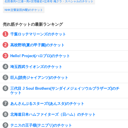
石田泰尚×三浦一馬×京増修史×辻本玲 俺クラ・スペシャルのチケット
NHK交響楽団(N響)のチケット
売れ筋チケットの最新ランキング
千葉ロッテマリーンズのチケット
高校野球(夏の甲子園)のチケット
Hello! Project(ハロプロ)のチケット
埼玉西武ライオンズのチケット
巨人(読売ジャイアンツ)のチケット
三代目 J Soul Brothers(サンダイメジェイソウルブラザーズ)のチ
ケット
あんさんぶるスターズ!(あんスタ)のチケット
北海道日本ハムファイターズ（日ハム）のチケット
テニスの王子様(テニプリ)のチケット