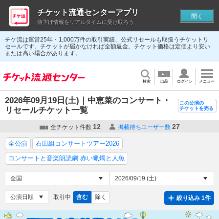
チケット流通センターアプリ
開く
値下げ情報をリアルタイムに受け取ろう
チケ流は運営25年・1,000万件の取引実績、公式リセールも取扱うチケットリ
セールです。チケットが届かなければ全額返金。チケット価格は定価より安い
または高い場合があります。
検索
出品
ログイン
メニュー
2026年09月19日(土)｜中恵菜のコンサート・
この公演の
リセールチケット一覧
チケットを売る
12
27
全チケット件数
掲載待ちユーザー数
全公演
石田組コンサートツアー2026
コンサートと音楽朗読劇 赤い蝋燭と人魚
取引中
含む
除く
絞り込み 1件