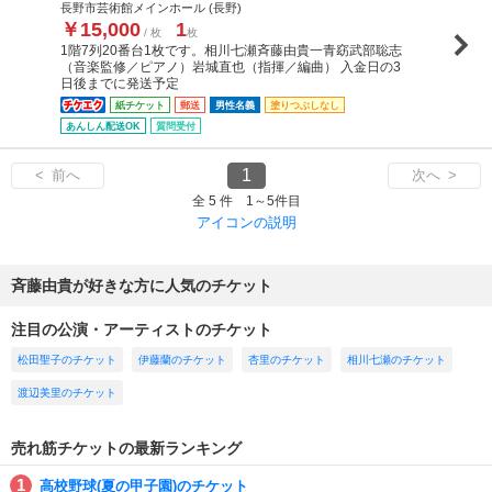
長野市芸術館メインホール (長野)
￥15,000
1
/ 枚
枚
1階7列20番台1枚です。相川七瀬斉藤由貴一青窈武部聡志
（音楽監修／ピアノ）岩城直也（指揮／編曲） 入金日の3
日後までに発送予定
紙チケット
郵送
男性名義
塗りつぶしなし
あんしん配送OK
質問受付
1
< 前へ
次へ >
全 5 件 1～5件目
アイコンの説明
斉藤由貴が好きな方に人気のチケット
注目の公演・アーティストのチケット
松田聖子のチケット
伊藤蘭のチケット
杏里のチケット
相川七瀬のチケット
渡辺美里のチケット
売れ筋チケットの最新ランキング
高校野球(夏の甲子園)のチケット