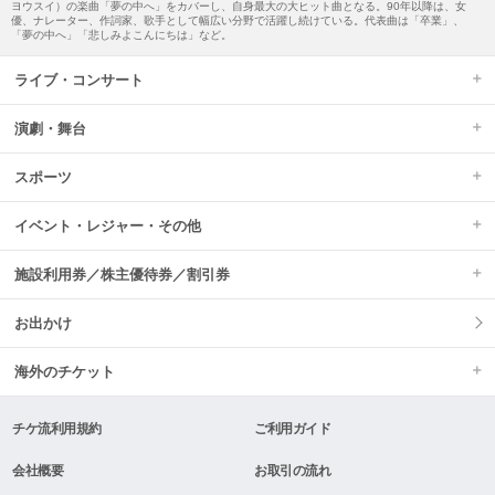
ヨウスイ）の楽曲「夢の中へ」をカバーし、自身最大の大ヒット曲となる。90年以降は、女
優、ナレーター、作詞家、歌手として幅広い分野で活躍し続けている。代表曲は「卒業」、
「夢の中へ」「悲しみよこんにちは」など。
ライブ・コンサート
演劇・舞台
スポーツ
イベント・レジャー・その他
施設利用券／株主優待券／割引券
お出かけ
海外のチケット
チケ流利用規約
ご利用ガイド
会社概要
お取引の流れ