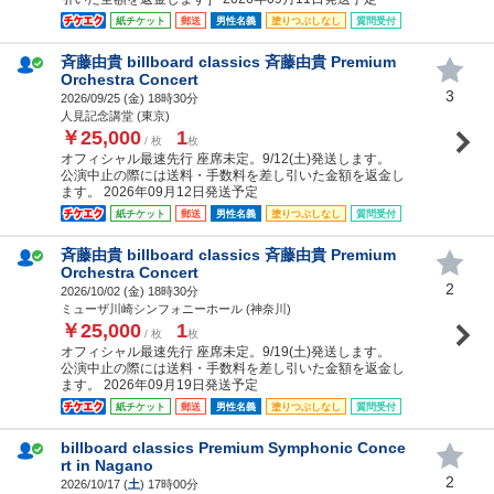
紙チケット
郵送
男性名義
塗りつぶしなし
質問受付
斉藤由貴 billboard classics 斉藤由貴 Premium
Orchestra Concert
3
2026/09/25 (
金
) 18時30分
人見記念講堂 (東京)
￥25,000
1
/ 枚
枚
オフィシャル最速先行 座席未定。9/12(土)発送します。
公演中止の際には送料・手数料を差し引いた金額を返金し
ます。 2026年09月12日発送予定
紙チケット
郵送
男性名義
塗りつぶしなし
質問受付
斉藤由貴 billboard classics 斉藤由貴 Premium
Orchestra Concert
2
2026/10/02 (
金
) 18時30分
ミューザ川崎シンフォニーホール (神奈川)
￥25,000
1
/ 枚
枚
オフィシャル最速先行 座席未定。9/19(土)発送します。
公演中止の際には送料・手数料を差し引いた金額を返金し
ます。 2026年09月19日発送予定
紙チケット
郵送
男性名義
塗りつぶしなし
質問受付
billboard classics Premium Symphonic Conce
rt in Nagano
2
2026/10/17 (
土
) 17時00分