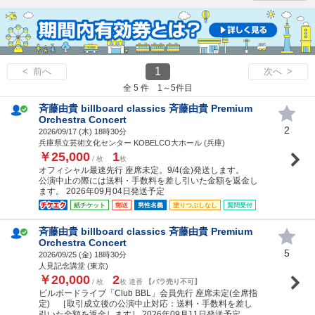
1
< 前へ
次へ >
全 5 件 1～5件目
斉藤由貴 billboard classics 斉藤由貴 Premium
Orchestra Concert
2
2026/09/17 (
木
) 18時30分
兵庫県立芸術文化センター KOBELCO大ホール (兵庫)
￥25,000
1
/ 枚
枚
オフィシャル最速先行 座席未定。9/4(金)発送します。
公演中止の際には送料・手数料を差し引いた金額を返金し
ます。 2026年09月04日発送予定
紙チケット
郵送
男性名義
塗りつぶしなし
質問受付
斉藤由貴 billboard classics 斉藤由貴 Premium
Orchestra Concert
5
2026/09/25 (
金
) 18時30分
人見記念講堂 (東京)
￥20,000
2
/ 枚
枚 連番
【バラ売り不可】
ビルボードライブ「Club BBL」会員先行 座席未定(全席指
定) ［取引成立後の公演中止対応：送料・手数料を差し
引いた全額を返金します］ 2026年09月11日発送予定