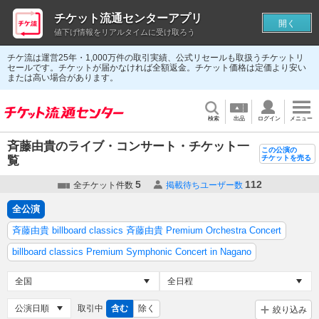
チケット流通センターアプリ
開く
値下げ情報をリアルタイムに受け取ろう
チケ流は運営25年・1,000万件の取引実績、公式リセールも取扱うチケットリ
セールです。チケットが届かなければ全額返金。チケット価格は定価より安い
または高い場合があります。
検索
出品
ログイン
メニュー
斉藤由貴のライブ・コンサート・チケット一
この公演の
覧
チケットを売る
5
112
全チケット件数
掲載待ちユーザー数
全公演
斉藤由貴 billboard classics 斉藤由貴 Premium Orchestra Concert
billboard classics Premium Symphonic Concert in Nagano
取引中
含む
除く
絞り込み