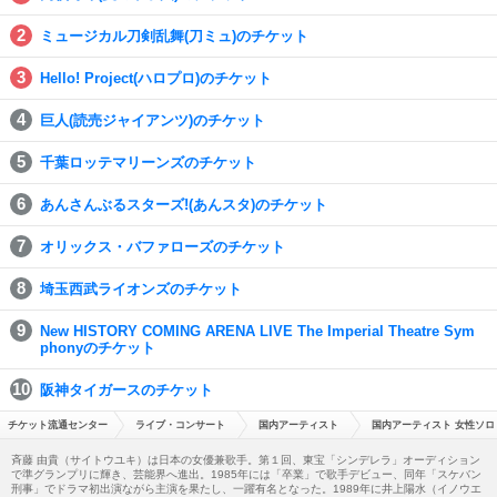
ミュージカル刀剣乱舞(刀ミュ)のチケット
Hello! Project(ハロプロ)のチケット
巨人(読売ジャイアンツ)のチケット
千葉ロッテマリーンズのチケット
あんさんぶるスターズ!(あんスタ)のチケット
オリックス・バファローズのチケット
埼玉西武ライオンズのチケット
New HISTORY COMING ARENA LIVE The Imperial Theatre Sym
phonyのチケット
阪神タイガースのチケット
チケット流通センター
ライブ・コンサート
国内アーティスト
国内アーティスト 女性ソロ
斉藤 由貴（サイトウユキ）は日本の女優兼歌手。第１回、東宝「シンデレラ」オーディション
で準グランプリに輝き、芸能界へ進出。1985年には「卒業」で歌手デビュー、同年「スケバン
刑事」でドラマ初出演ながら主演を果たし、一躍有名となった。1989年に井上陽水（イノウエ