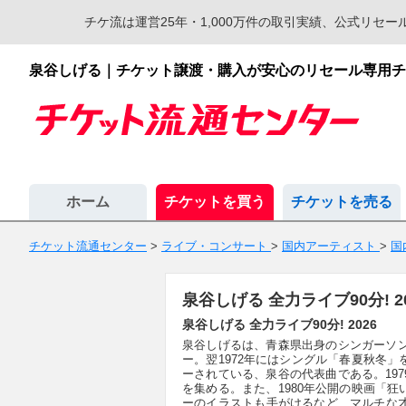
チケ流は運営25年・1,000万件の取引実績、公式リ
泉谷しげる｜チケット譲渡・購入が安心のリセール専用チ
ホーム
チケットを買う
チケットを売る
チケット流通センター
>
ライブ・コンサート
>
国内アーティスト
>
国
泉谷しげる 全力ライブ90分! 
泉谷しげる 全力ライブ90分! 2026
泉谷しげるは、青森県出身のシンガーソン
ー。翌1972年にはシングル「春夏秋冬」
ーされている、泉谷の代表曲である。19
を集める。また、1980年公開の映画「
ーのイラストも手がけるなど、マルチな才