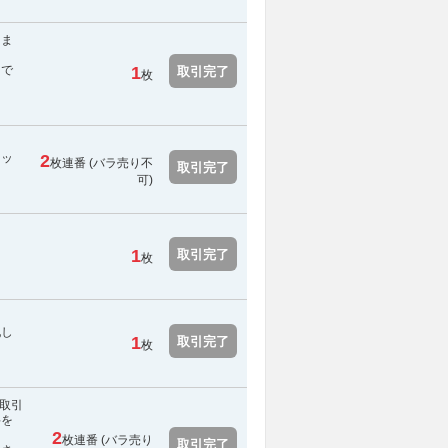
しま
スで
1
取引完了
枚
ケッ
2
枚連番 (
バラ売り不
取引完了
可
)
1
取引完了
枚
配し
1
取引完了
枚
取引
料を
2
枚連番 (バラ売り
取引完了