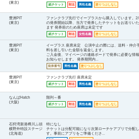
(東京)
紙チケット
郵送
男性名義
塗りつぶしなし
豊洲PIT
ファンクラブ先行でイープラスから購入しています。2/
(東京)
の発券開始以降、当方で発券したチケットをお送りい
ます 発券前のため座席は未定です
紙チケット
郵送
女性名義
塗りつぶしなし
豊洲PIT
イープラス 座席未定 公演中止の際には、送料・仲介
(東京)
料を差し引いた金額を返金します。
ご入金後、マイページの連絡ボードで発券に必要な情
お知らせします。 発券期間内...
発券番号
男性名義
塗りつぶしなし
豊洲PIT
ファンクラブ先行 座席未定
(東京)
紙チケット
郵送
男性名義
塗りつぶしなし
なんばHatch
階列～番
(大阪)
紙チケット
郵送
男性名義
塗りつぶしなし
石狩湾新港樽川ふ頭
特になし
横野外特設ステージ
チケットは分配可能になり次第ローチケアプリで分配
(北海道)
す。事前にアプリをご準備くださ...