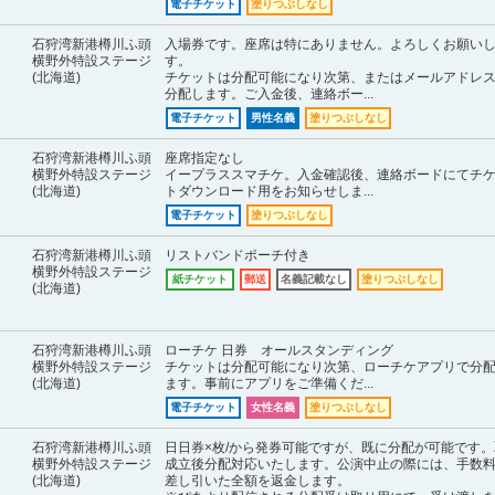
電子チケット
塗りつぶしなし
石狩湾新港樽川ふ頭
入場券です。座席は特にありません。よろしくお願い
横野外特設ステージ
す。
(北海道)
チケットは分配可能になり次第、またはメールアドレ
分配します。ご入金後、連絡ボー...
電子チケット
男性名義
塗りつぶしなし
石狩湾新港樽川ふ頭
座席指定なし
横野外特設ステージ
イープラススマチケ。入金確認後、連絡ボードにてチ
(北海道)
トダウンロード用をお知らせしま...
電子チケット
塗りつぶしなし
石狩湾新港樽川ふ頭
リストバンドポーチ付き
横野外特設ステージ
紙チケット
郵送
名義記載なし
塗りつぶしなし
(北海道)
石狩湾新港樽川ふ頭
ローチケ 日券 オールスタンディング
横野外特設ステージ
チケットは分配可能になり次第、ローチケアプリで分
(北海道)
ます。事前にアプリをご準備くだ...
電子チケット
女性名義
塗りつぶしなし
石狩湾新港樽川ふ頭
日日券×枚/から発券可能ですが、既に分配が可能です。
横野外特設ステージ
成立後分配対応いたします。公演中止の際には、手数
(北海道)
差し引いた全額を返金します。