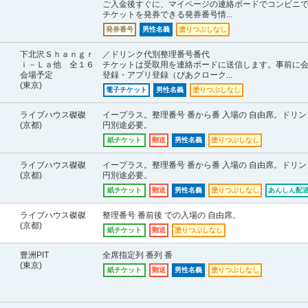
ご入金後すぐに、マイページの連絡ボードでコンビニ
チケットを発券できる発券番号情...
発券番号
男性名義
塗りつぶしなし
下北沢Ｓｈａｎｇｒ
／ドリンク代別整理番号番代
ｉ－Ｌａ他 全１６
チケットは受取用を連絡ボードに送信します。事前に
会場予定
登録・アプリ登録（ぴあクローク...
(東京)
電子チケット
男性名義
塗りつぶしなし
ライブハウス磔磔
イープラス。整理番号 番から番 入場の 自由席。ドリン
(京都)
円別途必要。
紙チケット
郵送
男性名義
塗りつぶしなし
ライブハウス磔磔
イープラス。整理番号 番から番 入場の 自由席。ドリン
(京都)
円別途必要。
紙チケット
郵送
男性名義
塗りつぶしなし
あんしん配送
ライブハウス磔磔
整理番号 番前後 での入場の 自由席。
(京都)
紙チケット
郵送
塗りつぶしなし
豊洲PIT
全席指定列 番列 番
(東京)
紙チケット
郵送
男性名義
塗りつぶしなし