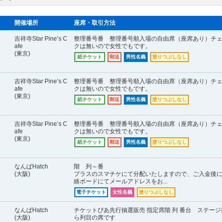
開催場所
座席・取引方法
吉祥寺Star Pine’s C
整理番号番 整理番号順入場の自由席（座席あり）チ
afe
クは無いので女性でもです。
(東京)
紙チケット
郵送
男性名義
塗りつぶしなし
吉祥寺Star Pine’s C
整理番号番 整理番号順入場の自由席（座席あり）チ
afe
クは無いので女性でもです。
(東京)
紙チケット
郵送
男性名義
塗りつぶしなし
吉祥寺Star Pine’s C
整理番号番 整理番号順入場の自由席（座席あり）チ
afe
クは無いので女性でもです。
(東京)
紙チケット
郵送
男性名義
塗りつぶしなし
なんばHatch
階 列～番
(大阪)
プラスのスマチケにて分配いたしますので、ご入金後
絡ボードにてメールアドレスをお...
電子チケット
女性名義
塗りつぶしなし
なんばHatch
チケットぴあ先行抽選販売 指定席階 列 番台 ステージ
(大阪)
ら列目の席です