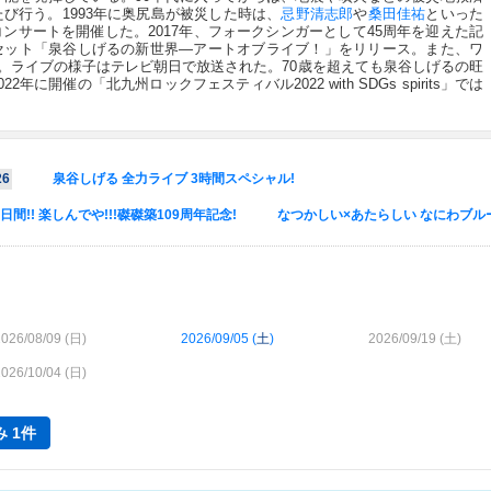
び行う。1993年に奥尻島が被災した時は、
忌野清志郎
や
桑田佳祐
といった
ンサートを開催した。2017年、フォークシンガーとして45周年を迎えた記
Dセット「泉谷しげるの新世界―アートオブライブ！」をリリース。また、ワ
催。ライブの様子はテレビ朝日で放送された。70歳を超えても泉谷しげるの旺
に開催の「北九州ロックフェスティバル2022 with SDGs spirits」では
6
泉谷しげる 全力ライブ 3時間スペシャル!
日間!! 楽しんでや!!!磔磔築109周年記念!
なつかしい×あたらしい なにわブル
026/08/09 (
日
)
2026/09/05 (
土
)
2026/09/19 (
土
)
026/10/04 (
日
)
 1件