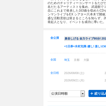
のためのチャリティーコンサートをたびた
名だたるアーティストを集め、武道館でコ
念にこれまで発表した163曲を収めたC
ンマンライブをEX シアター六本木で開
盛な活動意欲は留まるところを知らず、2022年
発起人となり、イベントを成功に導いた。
全公演
泉谷しげる 全力ライブ90分! 202
<1日券>木村充揮♪嬉し! 楽し!の6
全国
埼玉
京都
大阪
全日程
2026/08/08 (
土
)
2
2026/09/21 (
月
)
2
絞り込み