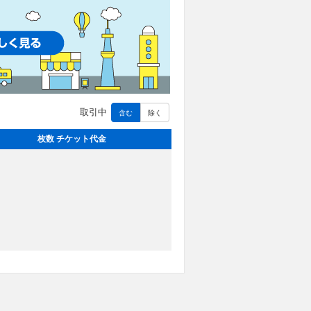
取引中
含む
除く
枚数 チケット代金