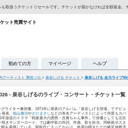
セールも取扱うチケットリセールです。チケットが届かなければ全額返金
ケット売買サイト
初めての方
マイページ
ヘルプ
内アーティスト 男性ソロ
>
泉谷しげる チケット
>
泉谷しげる 全力ライブ90分!
2026 - 泉谷しげるのライブ・コンサート・チケット一覧
グライター兼俳優。1971年に発表のアルバム「泉谷しげる登場」でデビュ
を発表。
福山雅治
や
さだまさし
などの有名アーティストによって何度もカバ
79年放送のドラマ「戦後最大の誘拐・吉展ちゃん事件」で俳優としても注目
狂い咲きサンダーロード」では劇中歌の作詞、作曲、歌を担当、同映画ポスタ
能を発揮している。90年代に入ってからは、地震や噴火などの被災地救済