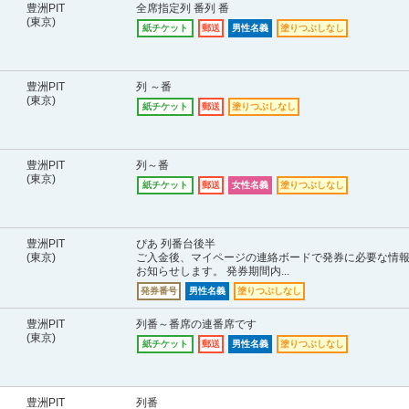
豊洲PIT
全席指定列 番列 番
(東京)
紙チケット
郵送
男性名義
塗りつぶしなし
豊洲PIT
列 ～番
(東京)
紙チケット
郵送
塗りつぶしなし
豊洲PIT
列～番
(東京)
紙チケット
郵送
女性名義
塗りつぶしなし
豊洲PIT
ぴあ 列番台後半
(東京)
ご入金後、マイページの連絡ボードで発券に必要な情
お知らせします。 発券期間内...
発券番号
男性名義
塗りつぶしなし
豊洲PIT
列番～番席の連番席です
(東京)
紙チケット
郵送
男性名義
塗りつぶしなし
豊洲PIT
列番