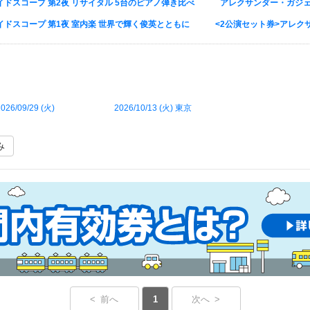
ドスコープ 第2夜 リサイタル 5台のピアノ弾き比べ
アレクサンダー・ガジェ
ドスコープ 第1夜 室内楽 世界で輝く俊英とともに
<2公演セット券>アレク
026/09/29 (
火
)
2026/10/13 (
火
) 東京
み
< 前へ
1
次へ >