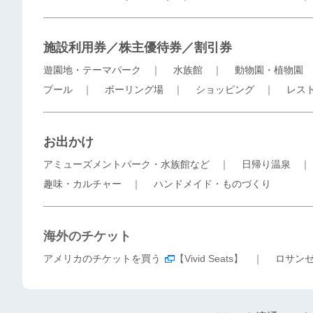
施設利用券／株主優待券／割引券
遊園地・テーマパーク
｜
水族館
｜
動物園・植物園
プール
｜
ボーリング場
｜
ショッピング
｜
レス
お出かけ
アミューズメントパーク・水族館など
｜
日帰り温泉
趣味・カルチャー
｜
ハンドメイド・ものづくり
海外のチケット
アメリカのチケットを買う
【Vivid Seats】 ｜
ロサン