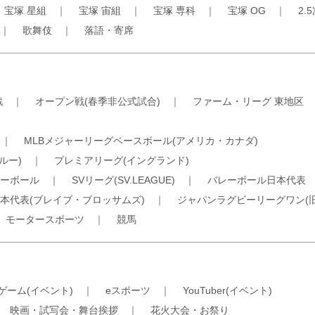
｜
宝塚 星組
｜
宝塚 宙組
｜
宝塚 専科
｜
宝塚 OG
｜
2.
｜
歌舞伎
｜
落語・寄席
戦
｜
オープン戦(春季非公式試合)
｜
ファーム・リーグ 東地区
｜
MLBメジャーリーグベースボール(アメリカ・カナダ)
ルー)
｜
プレミアリーグ(イングランド)
ーボール
｜
SVリーグ(SV.LEAGUE)
｜
バレーボール日本代表
本代表(ブレイブ・ブロッサムズ)
｜
ジャパンラグビーリーグワン(
｜
モータースポーツ
｜
競馬
ゲーム(イベント)
｜
eスポーツ
｜
YouTuber(イベント)
｜
映画・試写会・舞台挨拶
｜
花火大会・お祭り