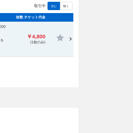
取引中
含む
除く
枚数 チケット代金
000
せ
￥4,800
報を
(1枚のみ)