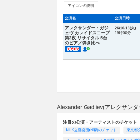
アイコンの説明
公演名
公演日時
アレクサンダー・ガジ
26/10/13(
火
)
ェヴ カレイドスコープ
19時00分
第2夜 リサイタル 5台
のピアノ弾き比べ
Alexander Gadjiev(ア
注目の公演・アーティストのチケット
NHK交響楽団(N響)のチケット
東京都