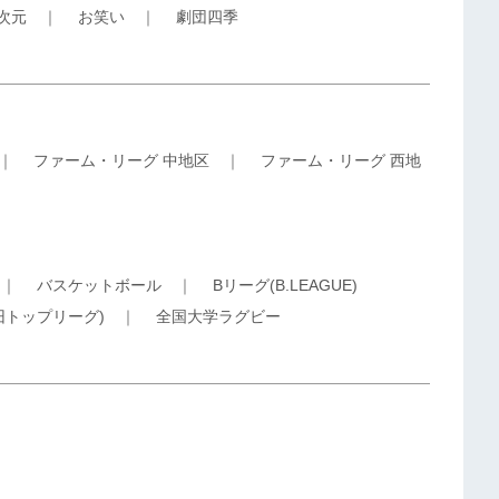
5次元
｜
お笑い
｜
劇団四季
｜
ファーム・リーグ 中地区
｜
ファーム・リーグ 西地
｜
バスケットボール
｜
Bリーグ(B.LEAGUE)
旧トップリーグ)
｜
全国大学ラグビー