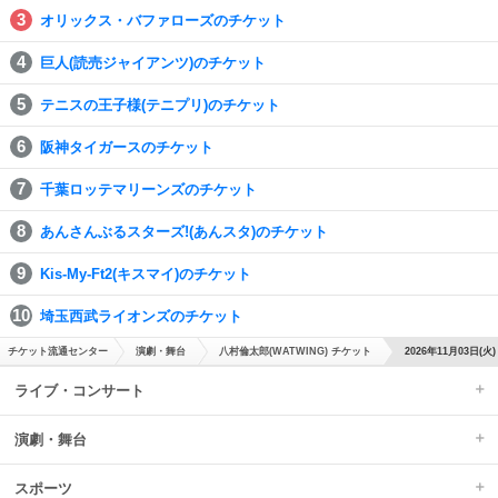
オリックス・バファローズのチケット
巨人(読売ジャイアンツ)のチケット
テニスの王子様(テニプリ)のチケット
阪神タイガースのチケット
千葉ロッテマリーンズのチケット
あんさんぶるスターズ!(あんスタ)のチケット
Kis-My-Ft2(キスマイ)のチケット
埼玉西武ライオンズのチケット
チケット流通センター
演劇・舞台
八村倫太郎(WATWING) チケット
2026年11月03日(火
ライブ・コンサート
演劇・舞台
スポーツ