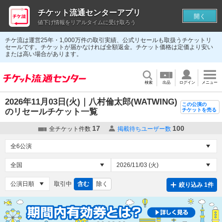
チケット流通センターアプリ
開く
値下げ情報をリアルタイムに受け取ろう
チケ流は運営25年・1,000万件の取引実績、公式リセールも取扱うチケットリ
セールです。チケットが届かなければ全額返金。チケット価格は定価より安い
または高い場合があります。
検索
出品
ログイン
メニュー
2026年11月03日(火)｜八村倫太郎(WATWING)
この公演の
のリセールチケット一覧
チケットを売る
17
100
全チケット件数
掲載待ちユーザー数
取引中
含む
除く
絞り込み 1件