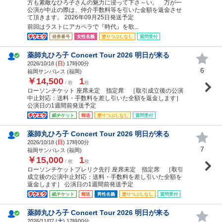
方も素敵なひろ子さんの魅力に浸って下さ～い。 万が一
公演が中止の際は、仲介手数料等を引いた金額を返金させ
て頂きます。 2026年09月25日発送予定
前回はラストにアカペラで『時代』を歌...
発券番号
女性名義
塗りつぶしなし
質問受付
薬師丸ひろ子 Concert Tour 2026 明日が来る
2026/10/18 (
日
) 17時00分
6
福岡サンパレス (福岡)
￥14,500
1
/ 枚
枚
ローソンチケット 座席未定 指定席 ［取引成立後の公演
中止対応：送料・手数料を差し引いた全額を返金します］
公演日の1週間前発送予定
紙チケット
郵送
塗りつぶしなし
質問受付
薬師丸ひろ子 Concert Tour 2026 明日が来る
2026/10/18 (
日
) 17時00分
7
福岡サンパレス (福岡)
￥15,000
1
/ 枚
枚
ローソンチケットプレリク先行 座席未定 指定席 ［取引
成立後の公演中止対応：送料・手数料を差し引いた全額を
返金します］ 公演日の1週間前発送予定
紙チケット
郵送
男性名義
塗りつぶしなし
質問受付
薬師丸ひろ子 Concert Tour 2026 明日が来る
2026/11/07 (
土
) 17時00分