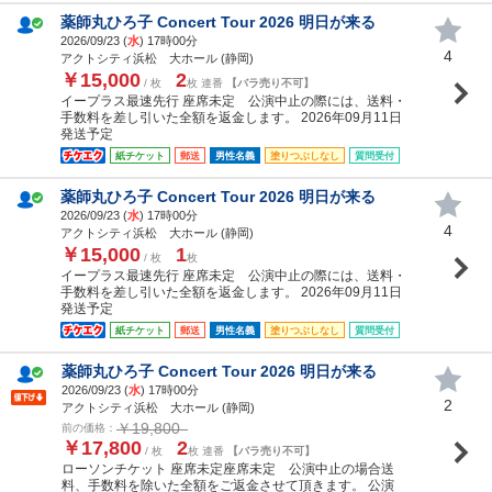
薬師丸ひろ子 Concert Tour 2026 明日が来る
2026/09/23 (
水
) 17時00分
4
アクトシティ浜松 大ホール (静岡)
￥15,000
2
/ 枚
枚 連番
【バラ売り不可】
イープラス最速先行 座席未定 公演中止の際には、送料・
手数料を差し引いた全額を返金します。 2026年09月11日
発送予定
紙チケット
郵送
男性名義
塗りつぶしなし
質問受付
薬師丸ひろ子 Concert Tour 2026 明日が来る
2026/09/23 (
水
) 17時00分
4
アクトシティ浜松 大ホール (静岡)
￥15,000
1
/ 枚
枚
イープラス最速先行 座席未定 公演中止の際には、送料・
手数料を差し引いた全額を返金します。 2026年09月11日
発送予定
紙チケット
郵送
男性名義
塗りつぶしなし
質問受付
薬師丸ひろ子 Concert Tour 2026 明日が来る
2026/09/23 (
水
) 17時00分
2
アクトシティ浜松 大ホール (静岡)
￥19,800
前の価格：
￥17,800
2
/ 枚
枚 連番
【バラ売り不可】
ローソンチケット 座席未定座席未定 公演中止の場合送
料、手数料を除いた全額をご返金させて頂きます。 公演