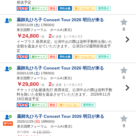
発送予定
紙チケット
郵送
男性名義
塗りつぶしなし
質問受付
薬師丸ひろ子 Concert Tour 2026 明日が来る
2026/11/28 (
土
) 17時00分
8
東京国際フォーラム ホールA (東京)
￥24,800
2
/ 枚
枚 連番 【バラ売り可】
イープラス 座席未定。公演中止の際は送料手数料を除いた
全額を返金させていただきます。 公演日の2週間前発送予
定
紙チケット
郵送
男性名義
塗りつぶしなし
質問受付
薬師丸ひろ子 Concert Tour 2026 明日が来る
2026/11/28 (
土
) 17時00分
6
東京国際フォーラム ホールA (東京)
￥29,800
2
/ 枚
枚 連番 【バラ売り可】
チケットぴあ最速先行 座席未定。公演中止の際は送料手数
料を除いた全額を返金させていただきます。 2026年11月
16日発送予定
紙チケット
郵送
塗りつぶしなし
質問受付
薬師丸ひろ子 Concert Tour 2026 明日が来る
2026/11/29 (
日
) 16時00分
9
東京国際フォーラム ホールA (東京)
￥18,000
前の価格：