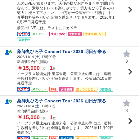
んのLIVEが始まります。天使の様なお声をまた生で聞ける
なんて。素敵なドレスも楽しみです。貴方もひろ子さんの
魅力に浸って下さ～い。 ※万が一公演が中止の際は、仲
介手数料等を引いた金額を返金させて頂きます。 2026年1
0月25日発送予定
前回のLIVEには、ラストにアカペラ...
紙チケット
受渡し指定
女性名義
塗りつぶしなし
質問受付
薬師丸ひろ子 Concert Tour 2026 明日が来る
2026/11/14 (
土
) 17時00分
3
新潟県民会館 (新潟)
￥15,000
1
/ 枚
枚
イープラス最速先行 座席未定 公演中止の際には、送料・
手数料を差し引いた全額を返金します。 公演日の10日前
発送予定
紙チケット
郵送
女性名義
塗りつぶしなし
質問受付
薬師丸ひろ子 Concert Tour 2026 明日が来る
2026/11/14 (
土
) 17時00分
3
新潟県民会館 (新潟)
￥15,000
1
/ 枚
枚
イープラス最速先行 座席未定 公演中止の際には、送料・
手数料を差し引いた全額を返金します。 2026年11月02日
発送予定
紙チケット
郵送
男性名義
塗りつぶしなし
質問受付