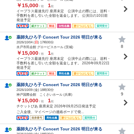
￥15,000
1
/ 枚
枚
イープラス最速先行 座席未定 公演中止の際には、送料・
手数料を差し引いた全額を返金します。 公演日の10日前
発送予定
紙チケット
郵送
女性名義
塗りつぶしなし
質問受付
薬師丸ひろ子 Concert Tour 2026 明日が来る
2026/10/04 (
日
) 17時00分
8
水戸市民会館 グロービスホール (茨城)
￥15,000
1
/ 枚
枚
イープラス最速先行 座席未定 公演中止の際には、送料・
手数料を差し引いた全額を返金します。 2026年09月22日
発送予定
紙チケット
郵送
男性名義
塗りつぶしなし
質問受付
薬師丸ひろ子 Concert Tour 2026 明日が来る
2026/10/09 (
金
) 18時30分
9
神戸国際会館 こくさいホール (兵庫)
￥15,000
1
/ 枚
枚
チケットぴあ 座席未定 2026年09月25日発送予定
ご入金後、マイページの連絡ボードで発...
発券番号
男性名義
塗りつぶしなし
質問受付
薬師丸ひろ子 Concert Tour 2026 明日が来る
2026/10/09 (
金
) 18時30分