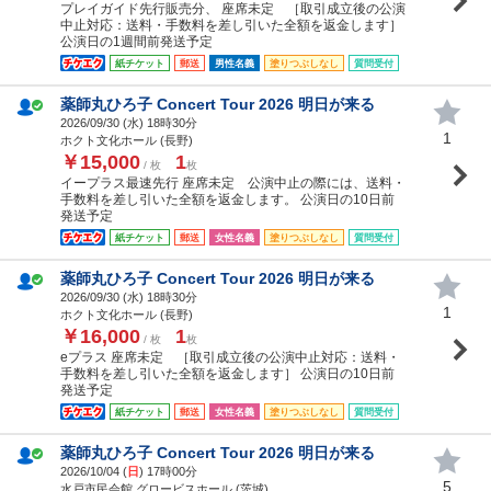
プレイガイド先行販売分、 座席未定 ［取引成立後の公演
中止対応：送料・手数料を差し引いた全額を返金します］
公演日の1週間前発送予定
紙チケット
郵送
男性名義
塗りつぶしなし
質問受付
薬師丸ひろ子 Concert Tour 2026 明日が来る
2026/09/30 (
水
) 18時30分
1
ホクト文化ホール (長野)
￥15,000
1
/ 枚
枚
イープラス最速先行 座席未定 公演中止の際には、送料・
手数料を差し引いた全額を返金します。 公演日の10日前
発送予定
紙チケット
郵送
女性名義
塗りつぶしなし
質問受付
薬師丸ひろ子 Concert Tour 2026 明日が来る
2026/09/30 (
水
) 18時30分
1
ホクト文化ホール (長野)
￥16,000
1
/ 枚
枚
eプラス 座席未定 ［取引成立後の公演中止対応：送料・
手数料を差し引いた全額を返金します］ 公演日の10日前
発送予定
紙チケット
郵送
女性名義
塗りつぶしなし
質問受付
薬師丸ひろ子 Concert Tour 2026 明日が来る
2026/10/04 (
日
) 17時00分
5
水戸市民会館 グロービスホール (茨城)