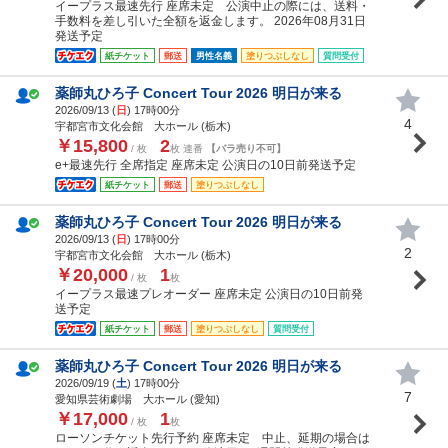
イープラス最速先行 座席未定 公演中止の際には、送料・
手数料を差し引いた全額を返金します。 2026年08月31日
発送予定
紙チケット
郵送
男性名義
塗りつぶしなし
質問受付
薬師丸ひろ子 Concert Tour 2026 明日が来る
2026/09/13 (
日
) 17時00分
4
宇都宮市文化会館 大ホール (栃木)
￥15,800
2
/ 枚
枚 連番
【バラ売り不可】
e+最速先行 全席指定 座席未定 公演日の10日前発送予定
紙チケット
郵送
塗りつぶしなし
薬師丸ひろ子 Concert Tour 2026 明日が来る
2026/09/13 (
日
) 17時00分
2
宇都宮市文化会館 大ホール (栃木)
￥20,000
1
/ 枚
枚
イープラス最速プレオーダー 座席未定 公演日の10日前発
送予定
紙チケット
郵送
塗りつぶしなし
質問受付
薬師丸ひろ子 Concert Tour 2026 明日が来る
2026/09/19 (
土
) 17時00分
7
愛知県芸術劇場 大ホール (愛知)
￥17,000
1
/ 枚
枚
ローソンチケット先行予約 座席未定 中止、延期の場合は