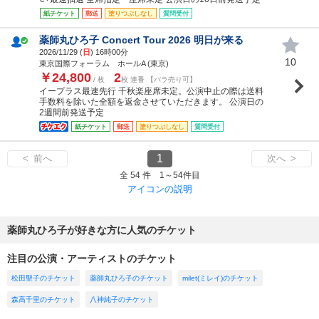
紙チケット
郵送
塗りつぶしなし
質問受付
薬師丸ひろ子 Concert Tour 2026 明日が来る
2026/11/29 (
日
) 16時00分
10
東京国際フォーラム ホールA (東京)
￥24,800
2
/ 枚
枚 連番 【バラ売り可】
イープラス最速先行 千秋楽座席未定。公演中止の際は送料
手数料を除いた全額を返金させていただきます。 公演日の
2週間前発送予定
紙チケット
郵送
塗りつぶしなし
質問受付
1
< 前へ
次へ >
全 54 件 1～54件目
アイコンの説明
薬師丸ひろ子が好きな方に人気のチケット
注目の公演・アーティストのチケット
松田聖子のチケット
薬師丸ひろ子のチケット
milet(ミレイ)のチケット
森高千里のチケット
八神純子のチケット