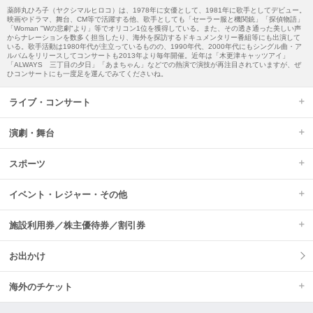
薬師丸ひろ子（ヤクシマルヒロコ）は、1978年に女優として、1981年に歌手としてデビュー。
映画やドラマ、舞台、CM等で活躍する他、歌手としても「セーラー服と機関銃」「探偵物語」
「Woman "Wの悲劇"より」等でオリコン1位を獲得している。また、その透き通った美しい声
からナレーションを数多く担当したり、海外を探訪するドキュメンタリー番組等にも出演して
いる。歌手活動は1980年代が主立っているものの、1990年代、2000年代にもシングル曲・ア
ルバムをリリースしてコンサートも2013年より毎年開催。近年は「木更津キャッツアイ」
「ALWAYS 三丁目の夕日」「あまちゃん」などでの熱演で演技が再注目されていますが、ぜ
ひコンサートにも一度足を運んでみてくださいね。
ライブ・コンサート
演劇・舞台
スポーツ
イベント・レジャー・その他
施設利用券／株主優待券／割引券
お出かけ
海外のチケット