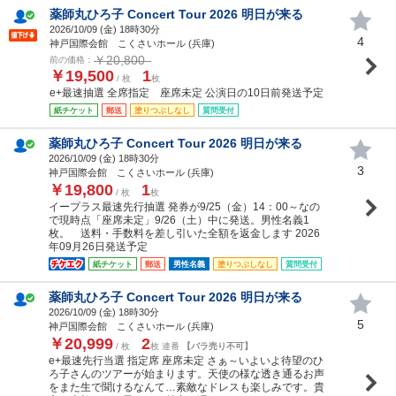
薬師丸ひろ子 Concert Tour 2026 明日が来る
2026/10/09 (
金
) 18時30分
4
神戸国際会館 こくさいホール (兵庫)
￥20,800
前の価格：
￥19,500
1
/ 枚
枚
e+最速抽選 全席指定 座席未定 公演日の10日前発送予定
紙チケット
郵送
塗りつぶしなし
質問受付
薬師丸ひろ子 Concert Tour 2026 明日が来る
2026/10/09 (
金
) 18時30分
3
神戸国際会館 こくさいホール (兵庫)
￥19,800
1
/ 枚
枚
イープラス最速先行抽選 発券が9/25（金）14：00～なの
で現時点「座席未定」9/26（土）中に発送。男性名義1
枚。 送料・手数料を差し引いた全額を返金します 2026
年09月26日発送予定
紙チケット
郵送
男性名義
塗りつぶしなし
質問受付
薬師丸ひろ子 Concert Tour 2026 明日が来る
2026/10/09 (
金
) 18時30分
5
神戸国際会館 こくさいホール (兵庫)
￥20,999
2
/ 枚
枚 連番
【バラ売り不可】
e+最速先行当選 指定席 座席未定 さぁ～いよいよ待望のひ
ろ子さんのツアーが始まります。天使の様な透き通るお声
をまた生で聞けるなんて…素敵なドレスも楽しみです。貴