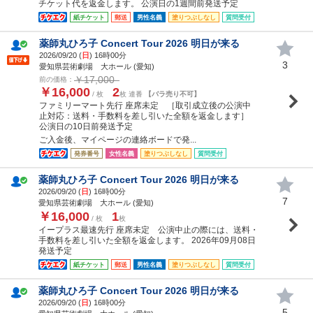
チケット代を返金します。 公演日の1週間前発送予定
紙チケット
郵送
男性名義
塗りつぶしなし
質問受付
薬師丸ひろ子 Concert Tour 2026 明日が来る
2026/09/20 (
日
) 16時00分
3
愛知県芸術劇場 大ホール (愛知)
￥17,000
前の価格：
￥16,000
2
/ 枚
枚 連番
【バラ売り不可】
ファミリーマート先行 座席未定 ［取引成立後の公演中
止対応：送料・手数料を差し引いた全額を返金します］
公演日の10日前発送予定
ご入金後、マイページの連絡ボードで発...
発券番号
女性名義
塗りつぶしなし
質問受付
薬師丸ひろ子 Concert Tour 2026 明日が来る
2026/09/20 (
日
) 16時00分
7
愛知県芸術劇場 大ホール (愛知)
￥16,000
1
/ 枚
枚
イープラス最速先行 座席未定 公演中止の際には、送料・
手数料を差し引いた全額を返金します。 2026年09月08日
発送予定
紙チケット
郵送
男性名義
塗りつぶしなし
質問受付
薬師丸ひろ子 Concert Tour 2026 明日が来る
2026/09/20 (
日
) 16時00分
5