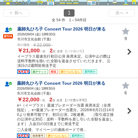
1
< 前へ
次へ >
全 54 件 1～54件目
薬師丸ひろ子 Concert Tour 2026 明日が来る
2026/09/04 (
金
) 18時30分
9
市川市文化会館 (千葉)
￥22,000
前の価格：
￥21,000
2
/ 枚
枚 連番 【バラ売り可】
イープラス最速先行初日公演 座席未定。公演中止の際は
送料手数料を除いた全額を返金させていただきます。 公
演日の2週間前発送予定
紙チケット
郵送
塗りつぶしなし
質問受付
薬師丸ひろ子 Concert Tour 2026 明日が来る
2026/09/04 (
金
) 18時30分
6
市川市文化会館 (千葉)
￥22,000
2
/ 枚
枚 連番
【バラ売り不可】
e+（イープラス）最速プレオーダー当選 座席未定（全席
指定）。e+最速プレオーダー当選分。2026年8月21日14:0
0より発券可能です。初日公演。2枚連番。 ［取引成立後
の公演中止対応：送料・手数料を差し引いた全額を返金し
ます］ 入金日の3日後までに発送予定
ご入金後、マイページの連絡ボードで発...
発券番号
塗りつぶしなし
質問受付