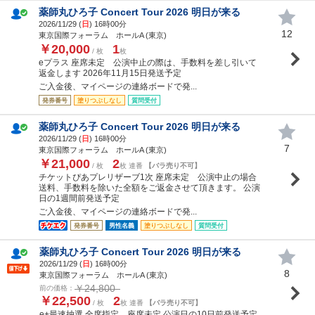
薬師丸ひろ子 Concert Tour 2026 明日が来る
2026/11/29 (
日
) 16時00分
12
東京国際フォーラム ホールA (東京)
￥20,000
1
/ 枚
枚
eプラス 座席未定 公演中止の際は、手数料を差し引いて
返金します 2026年11月15日発送予定
ご入金後、マイページの連絡ボードで発...
発券番号
塗りつぶしなし
質問受付
薬師丸ひろ子 Concert Tour 2026 明日が来る
2026/11/29 (
日
) 16時00分
7
東京国際フォーラム ホールA (東京)
￥21,000
2
/ 枚
枚 連番
【バラ売り不可】
チケットぴあプレリザーブ1次 座席未定 公演中止の場合
送料、手数料を除いた全額をご返金させて頂きます。 公演
日の1週間前発送予定
ご入金後、マイページの連絡ボードで発...
発券番号
男性名義
塗りつぶしなし
質問受付
薬師丸ひろ子 Concert Tour 2026 明日が来る
2026/11/29 (
日
) 16時00分
8
東京国際フォーラム ホールA (東京)
￥24,800
前の価格：
￥22,500
2
/ 枚
枚 連番
【バラ売り不可】
e+最速抽選 全席指定 座席未定 公演日の10日前発送予定