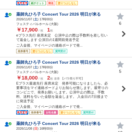
紙チケット
郵送
塗りつぶしなし
薬師丸ひろ子 Concert Tour 2026 明日が来る
2026/11/07 (
土
) 17時00分
6
フェスティバルホール (大阪)
￥17,900
1
/ 枚
枚
eプラス先行 座席未定 公演中止の際は手数料を差し引い
て返金します 公演日の1週間前発送予定
ご入金後、マイページの連絡ボードで発...
発券番号
塗りつぶしなし
質問受付
薬師丸ひろ子 Concert Tour 2026 明日が来る
2026/11/07 (
土
) 17時00分
5
フェスティバルホール (大阪)
￥18,000
2
/ 枚
枚 連番
【バラ売り不可】
Eプラス最速先行 座席未定 発券可能になりましたら、必
要事項をマイ連絡ボードよりお知らせ致します。最寄りの
コンビニで、発券お願いします。公演中止の際は、手数
料、送料を引いた金額を返金します。 入金日の7日後まで
に発送予定
ご入金後、マイページの連絡ボードで発...
発券番号
女性名義
塗りつぶしなし
質問受付
薬師丸ひろ子 Concert Tour 2026 明日が来る
2026/11/08 (
日
) 16時00分