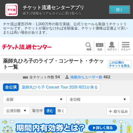
チケット流通センターアプリ
開く
値下げ情報をリアルタイムに受け取ろう
チケ流は運営25年・1,000万件の取引実績、公式リセールも取扱うチケットリ
セールです。チケットが届かなければ全額返金。チケット価格は定価より安い
または高い場合があります。
検索
出品
ログイン
メニュー
薬師丸ひろ子のライブ・コンサート・チケッ
この公演の
ト一覧
チケットを売る
54
462
全チケット件数
掲載待ちユーザー数
全公演
薬師丸ひろ子 Concert Tour 2026 明日が来る
取引中
含む
除く
絞り込み