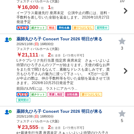
10
フェスティバルホール (大阪)
￥16,000
1
/ 枚
枚
イープラス最速先行 座席未定 公演中止の際には、送料・
手数料を差し引いた全額を返金します。 2026年10月27日
発送予定
紙チケット
郵送
男性名義
塗りつぶしなし
質問受付
薬師丸ひろ子 Concert Tour 2026 明日が来る
2026/11/08 (
日
) 16時00分
3
フェスティバルホール (大阪)
￥21,111
2
/ 枚
枚 連番
【バラ売り不可】
Lチケプレリク先行当選 指定席 座席未定 さぁ～いよいよ
待望のひろ子さんのツアーが始まります。天使の様なお声
をまた生で聞けるなんて…素敵なドレスも楽しみです。貴
方もひろ子さんの魅力に浸って下さ～い。 ※万が一公演
が中止の際は、仲介手数料等を引いた金額を返金させて頂
きます。 2026年10月25日発送予定
前回のLIVEには、ラストにアカペラ...
紙チケット
受渡し指定
女性名義
塗りつぶしなし
質問受付
薬師丸ひろ子 Concert Tour 2026 明日が来る
2026/11/08 (
日
) 16時00分
5
フェスティバルホール (大阪)
￥23,555
2
/ 枚
枚 連番
【バラ売り不可】
e+最速先行当選 座席未定 さぁ～いよいよ待望のひろ子さ