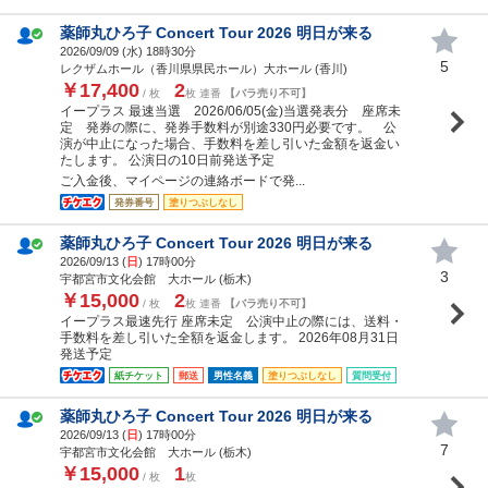
薬師丸ひろ子 Concert Tour 2026 明日が来る
2026/09/09 (
水
) 18時30分
5
レクザムホール（香川県県民ホール）大ホール (香川)
￥17,400
2
/ 枚
枚 連番
【バラ売り不可】
イープラス 最速当選 2026/06/05(金)当選発表分 座席未
定 発券の際に、発券手数料が別途330円必要です。 公
演が中止になった場合、手数料を差し引いた金額を返金い
たします。 公演日の10日前発送予定
ご入金後、マイページの連絡ボードで発...
発券番号
塗りつぶしなし
薬師丸ひろ子 Concert Tour 2026 明日が来る
2026/09/13 (
日
) 17時00分
3
宇都宮市文化会館 大ホール (栃木)
￥15,000
2
/ 枚
枚 連番
【バラ売り不可】
イープラス最速先行 座席未定 公演中止の際には、送料・
手数料を差し引いた全額を返金します。 2026年08月31日
発送予定
紙チケット
郵送
男性名義
塗りつぶしなし
質問受付
薬師丸ひろ子 Concert Tour 2026 明日が来る
2026/09/13 (
日
) 17時00分
7
宇都宮市文化会館 大ホール (栃木)
￥15,000
1
/ 枚
枚