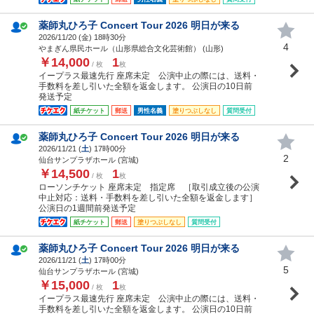
薬師丸ひろ子 Concert Tour 2026 明日が来る
2026/11/20 (
金
) 18時30分
4
やまぎん県民ホール（山形県総合文化芸術館） (山形)
￥14,000
1
/ 枚
枚
イープラス最速先行 座席未定 公演中止の際には、送料・
手数料を差し引いた全額を返金します。 公演日の10日前
発送予定
紙チケット
郵送
男性名義
塗りつぶしなし
質問受付
薬師丸ひろ子 Concert Tour 2026 明日が来る
2026/11/21 (
土
) 17時00分
2
仙台サンプラザホール (宮城)
￥14,500
1
/ 枚
枚
ローソンチケット 座席未定 指定席 ［取引成立後の公演
中止対応：送料・手数料を差し引いた全額を返金します］
公演日の1週間前発送予定
紙チケット
郵送
塗りつぶしなし
質問受付
薬師丸ひろ子 Concert Tour 2026 明日が来る
2026/11/21 (
土
) 17時00分
5
仙台サンプラザホール (宮城)
￥15,000
1
/ 枚
枚
イープラス最速先行 座席未定 公演中止の際には、送料・
手数料を差し引いた全額を返金します。 公演日の10日前