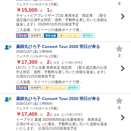
9
フェスティバルホール (大阪)
￥15,000
1
/ 枚
枚
チケットピアプレリザーブ2次 座席未定 指定席 ［取引
成立後の公演中止対応：送料・手数料を差し引いた全額を
返金します］ 2026年10月25日発送予定
ご入金後、マイページの連絡ボードで発...
発券番号
男性名義
塗りつぶしなし
質問受付
薬師丸ひろ子 Concert Tour 2026 明日が来る
2026/11/07 (
土
) 17時00分
3
フェスティバルホール (大阪)
￥17,300
2
/ 枚
枚 連番
【バラ売り不可】
LHプレミアム当選 座席未定 指定席 ［取引成立後の公演
中止対応：送料・手数料を差し引いた全額を返金します］
公演日の10日前発送予定
ご入金後、マイページの連絡ボードで発...
発券番号
塗りつぶしなし
質問受付
薬師丸ひろ子 Concert Tour 2026 明日が来る
2026/11/07 (
土
) 17時00分
6
フェスティバルホール (大阪)
￥17,400
2
/ 枚
枚 連番
【バラ売り不可】
イープラス 最速 2026/06/05(金)当選発表分 座席未定
公演が中止になった場合、手数料を差し引いた金額を返金
いたします。 公演日の10日前発送予定