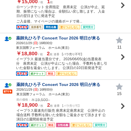
￥15,000
1
/ 枚
枚
ローソンチケット 全席指定 座席未定 公演が中止、延
期、振替になった場合は、全額払い戻し致します。 入金
日の翌日までに発送予定
ご入金後、マイページの連絡ボードで発...
発券番号
男性名義
塗りつぶしなし
質問受付
薬師丸ひろ子 Concert Tour 2026 明日が来る
2026/11/29 (
日
) 16時00分
11
東京国際フォーラム ホールA (東京)
￥18,800
2
/ 枚
枚 連番
【バラ売り不可】
イープラス 最速当選分です。 2026/06/05(金)当選発表
分 座席未定 公演が中止になった場合、手数料を差し引
いた金額を返金いたします。 公演日の10日前発送予定
紙チケット
郵送
塗りつぶしなし
薬師丸ひろ子 Concert Tour 2026 明日が来る
2026/11/29 (
日
) 16時00分
15
東京国際フォーラム ホールA (東京)
￥19,500
前の価格：
￥18,900
2
/ 枚
枚 連番 【バラ売り可】
イープラス最速先行販売 座席未定座席未定 公演中止の
場合送料 手数料を除いた全額をご返金させて頂きます 公
演日の1週間前発送予定
紙チケット
郵送
女性名義
塗りつぶしなし
質問受付