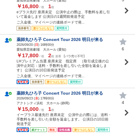
愛知県芸術劇場 大ホール (愛知)
￥16,800
1
/ 枚
枚
eプラス先行 座席未定 公演中止の際は、手数料を差し引
いて返金します 公演日の1週間前発送予定
ご入金後、マイページの連絡ボードで発...
発券番号
塗りつぶしなし
質問受付
薬師丸ひろ子 Concert Tour 2026 明日が来る
2026/09/20 (
日
) 16時00分
6
愛知県芸術劇場 大ホール (愛知)
￥17,800
2
/ 枚
枚 連番
【バラ売り不可】
LHプレミアム当選 座席未定 指定席 ［取引成立後の公
演中止対応：送料・手数料を差し引いた全額を返金しま
す］ 公演日の10日前発送予定
ご入金後、マイページの連絡ボードで発...
発券番号
塗りつぶしなし
質問受付
薬師丸ひろ子 Concert Tour 2026 明日が来る
2026/09/23 (
水
) 17時00分
4
アクトシティ浜松 大ホール (静岡)
￥15,000
1
/ 枚
枚
イープラス最速先行 座席未定 公演中止の際には、送料・
手数料を差し引いた全額を返金します。 公演日の10日前
発送予定
紙チケット
郵送
女性名義
塗りつぶしなし
質問受付