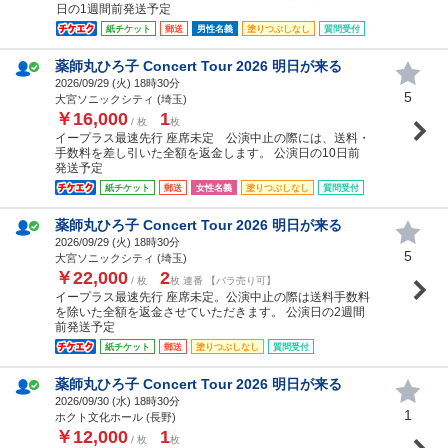
日の1週間前発送予定
紙チケット
郵送
男性名義
塗りつぶしなし
質問受付
薬師丸ひろ子 Concert Tour 2026 明日が来る
2026/09/29 (
火
) 18時30分
5
大宮ソニックシティ (埼玉)
￥16,000
1
/ 枚
枚
イープラス最速先行 座席未定 公演中止の際には、送料・
手数料を差し引いた全額を返金します。 公演日の10日前
発送予定
紙チケット
郵送
女性名義
塗りつぶしなし
質問受付
薬師丸ひろ子 Concert Tour 2026 明日が来る
2026/09/29 (
火
) 18時30分
5
大宮ソニックシティ (埼玉)
￥22,000
2
/ 枚
枚 連番 【バラ売り可】
イープラス最速先行 座席未定。公演中止の際は送料手数料
を除いた全額を返金させていただきます。 公演日の2週間
前発送予定
紙チケット
郵送
塗りつぶしなし
質問受付
薬師丸ひろ子 Concert Tour 2026 明日が来る
2026/09/30 (
水
) 18時30分
1
ホクト文化ホール (長野)
￥12,000
1
/ 枚
枚