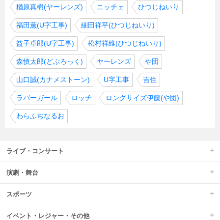
楢原真樹(ヤーレンズ)
ニッチェ
ひつじねいり
福田薫(U字工事)
細田祥平(ひつじねいり)
益子卓郎(U字工事)
松村祥維(ひつじねいり)
森慎太郎(どぶろっく)
ヤーレンズ
や団
山口誠(カナメストーン)
U字工事
吉住
ラバーガール
ロッチ
ロングサイズ伊藤(や団)
わらふぢなるお
ライブ・コンサート
演劇・舞台
スポーツ
イベント・レジャー・その他