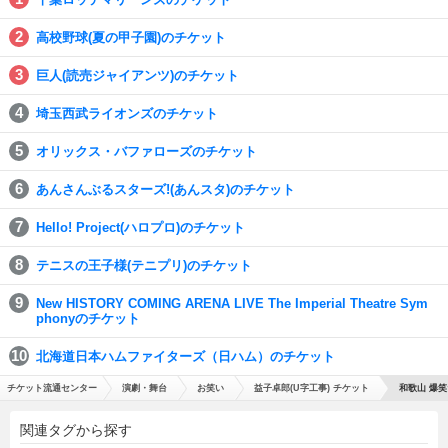
高校野球(夏の甲子園)のチケット
巨人(読売ジャイアンツ)のチケット
埼玉西武ライオンズのチケット
オリックス・バファローズのチケット
あんさんぶるスターズ!(あんスタ)のチケット
Hello! Project(ハロプロ)のチケット
テニスの王子様(テニプリ)のチケット
New HISTORY COMING ARENA LIVE The Imperial Theatre Sym
phonyのチケット
北海道日本ハムファイターズ（日ハム）のチケット
チケット流通センター
演劇・舞台
お笑い
益子卓郎(U字工事) チケット
和歌山 爆笑
関連タグから探す