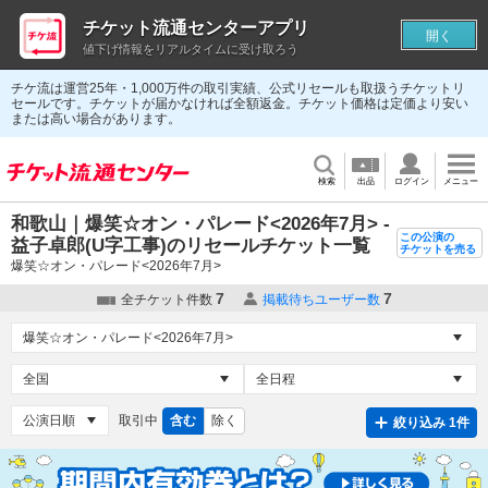
チケット流通センターアプリ
開く
値下げ情報をリアルタイムに受け取ろう
チケ流は運営25年・1,000万件の取引実績、公式リセールも取扱うチケットリ
セールです。チケットが届かなければ全額返金。チケット価格は定価より安い
または高い場合があります。
検索
出品
ログイン
メニュー
和歌山｜爆笑☆オン・パレード<2026年7月> -
この公演の
益子卓郎(U字工事)のリセールチケット一覧
チケットを売る
爆笑☆オン・パレード<2026年7月>
7
7
全チケット件数
掲載待ちユーザー数
取引中
含む
除く
絞り込み 1件