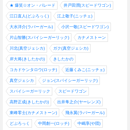
★
爆笑☆オン・パレード
井戸田潤(スピードワゴン)
江口直人(どぶろっく)
江上敬子(ニッチェ)
大水洋介(ラバーガール)
小沢一敬(スピードワゴン)
片山智勝(スパイシーガーリック)
カナメストーン
川北(真空ジェシカ)
ガク(真空ジェシカ)
岸大将(きしたかの)
きしたかの
コカドケンタロウ(ロッチ)
近藤くみこ(ニッチェ)
真空ジェシカ
ジョン(スパイシーガーリック)
スパイシーガーリック
スピードワゴン
高野正成(きしたかの)
出井隼之介(ヤーレンズ)
東峰零士(カナメストーン)
飛永翼(ラバーガール)
どぶろっく
中岡創一(ロッチ)
中嶋享(や団)