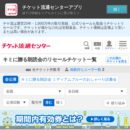
チケット流通センターアプリ
開く
値下げ情報をリアルタイムに受け取ろう
チケ流は運営25年・1,000万件の取引実績、公式リセールも取扱うチケットリ
セールです。チケットが届かなければ全額返金。チケット価格は定価より安い
または高い場合があります。
検索
出品
ログイン
メニュー
この公演の
キミに贈る朗読会のリセールチケット一覧
チケットを売る
0
2
全チケット件数
掲載待ちユーザー数
全公演
キミに贈る朗読会 ミディアムブルーのおしゃべり読書会
取引中
含む
除く
絞り込み