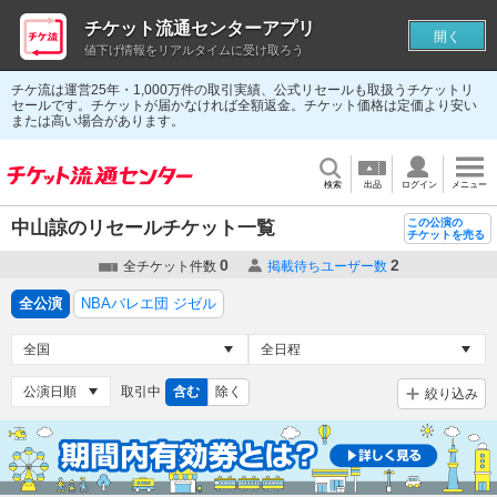
チケット流通センターアプリ
開く
値下げ情報をリアルタイムに受け取ろう
チケ流は運営25年・1,000万件の取引実績、公式リセールも取扱うチケットリ
セールです。チケットが届かなければ全額返金。チケット価格は定価より安い
または高い場合があります。
検索
出品
ログイン
メニュー
この公演の
中山諒のリセールチケット一覧
チケットを売る
0
2
全チケット件数
掲載待ちユーザー数
全公演
NBAバレエ団 ジゼル
取引中
含む
除く
絞り込み