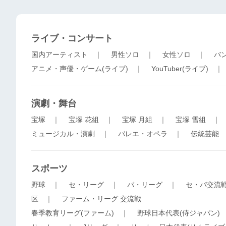
ライブ・コンサート
国内アーティスト
｜
男性ソロ
｜
女性ソロ
｜
バ
アニメ・声優・ゲーム(ライブ)
｜
YouTuber(ライブ)
演劇・舞台
宝塚
｜
宝塚 花組
｜
宝塚 月組
｜
宝塚 雪組
ミュージカル・演劇
｜
バレエ・オペラ
｜
伝統芸能
スポーツ
野球
｜
セ・リーグ
｜
パ・リーグ
｜
セ・パ交流
区
｜
ファーム・リーグ 交流戦
春季教育リーグ(ファーム)
｜
野球日本代表(侍ジャパン)