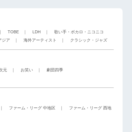
｜
TOBE
｜
LDH
｜
歌い手・ボカロ・ニコニコ
アジア
｜
海外アーティスト
｜
クラシック・ジャズ
5次元
｜
お笑い
｜
劇団四季
｜
ファーム・リーグ 中地区
｜
ファーム・リーグ 西地