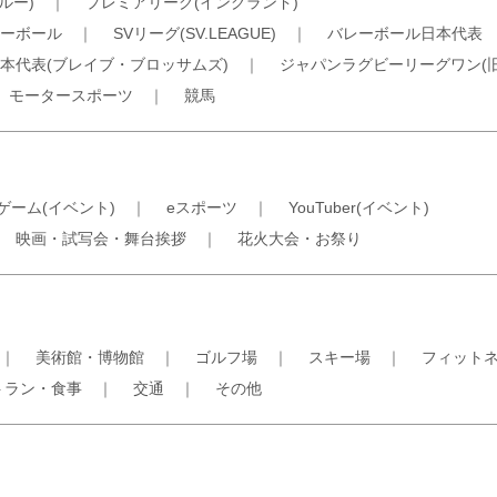
ルー)
｜
プレミアリーグ(イングランド)
ーボール
｜
SVリーグ(SV.LEAGUE)
｜
バレーボール日本代表
本代表(ブレイブ・ブロッサムズ)
｜
ジャパンラグビーリーグワン(
｜
モータースポーツ
｜
競馬
ゲーム(イベント)
｜
eスポーツ
｜
YouTuber(イベント)
｜
映画・試写会・舞台挨拶
｜
花火大会・お祭り
｜
美術館・博物館
｜
ゴルフ場
｜
スキー場
｜
フィット
トラン・食事
｜
交通
｜
その他