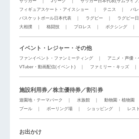
サッカー
｜
Jリーグ
｜
サッカー日本代表(サムライブ
フィギュアスケート・アイスショー
｜
テニス
｜
バレ
バスケットボール日本代表
｜
ラグビー
｜
ラグビー日
大相撲
｜
格闘技
｜
プロレス
｜
ボクシング
イベント・レジャー・その他
ファンイベント・ファンミーティング
｜
アニメ・声優・
VTuber・動画配信(イベント)
｜
ファミリー・キッズ
施設利用券／株主優待券／割引券
遊園地・テーマパーク
｜
水族館
｜
動物園・植物園
プール
｜
ボーリング場
｜
ショッピング
｜
レス
お出かけ