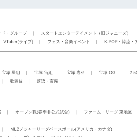
ンド・グループ
｜
スタートエンターテイメント（旧ジャニーズ）
｜
VTuber(ライブ)
｜
フェス・音楽イベント
｜
K-POP・韓流・
｜
宝塚 星組
｜
宝塚 宙組
｜
宝塚 専科
｜
宝塚 OG
｜
2.
｜
歌舞伎
｜
落語・寄席
戦
｜
オープン戦(春季非公式試合)
｜
ファーム・リーグ 東地区
｜
MLBメジャーリーグベースボール(アメリカ・カナダ)