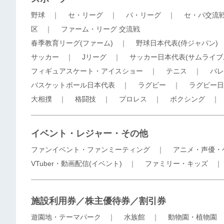
野球
｜
セ・リーグ
｜
パ・リーグ
｜
セ・パ交流
区
｜
ファーム・リーグ 交流戦
春季教育リーグ(ファーム)
｜
野球日本代表(侍ジャパン)
サッカー
｜
Jリーグ
｜
サッカー日本代表(サムライブ
フィギュアスケート・アイスショー
｜
テニス
｜
バレ
バスケットボール日本代表
｜
ラグビー
｜
ラグビー日
大相撲
｜
格闘技
｜
プロレス
｜
ボクシング
イベント・レジャー・その他
ファンイベント・ファンミーティング
｜
アニメ・声優・
VTuber・動画配信(イベント)
｜
ファミリー・キッズ
施設利用券／株主優待券／割引券
遊園地・テーマパーク
｜
水族館
｜
動物園・植物園