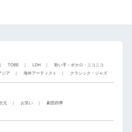
｜
TOBE
｜
LDH
｜
歌い手・ボカロ・ニコニコ
アジア
｜
海外アーティスト
｜
クラシック・ジャズ
5次元
｜
お笑い
｜
劇団四季