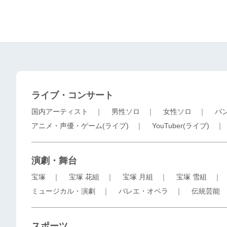
ライブ・コンサート
国内アーティスト
｜
男性ソロ
｜
女性ソロ
｜
バ
アニメ・声優・ゲーム(ライブ)
｜
YouTuber(ライブ)
演劇・舞台
宝塚
｜
宝塚 花組
｜
宝塚 月組
｜
宝塚 雪組
ミュージカル・演劇
｜
バレエ・オペラ
｜
伝統芸能
スポーツ