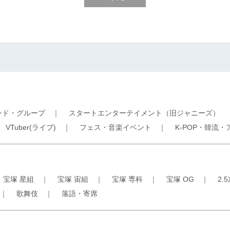
ンド・グループ
｜
スタートエンターテイメント（旧ジャニーズ）
｜
VTuber(ライブ)
｜
フェス・音楽イベント
｜
K-POP・韓流・
｜
宝塚 星組
｜
宝塚 宙組
｜
宝塚 専科
｜
宝塚 OG
｜
2.
｜
歌舞伎
｜
落語・寄席