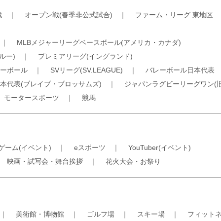
戦
｜
オープン戦(春季非公式試合)
｜
ファーム・リーグ 東地区
｜
MLBメジャーリーグベースボール(アメリカ・カナダ)
ルー)
｜
プレミアリーグ(イングランド)
ーボール
｜
SVリーグ(SV.LEAGUE)
｜
バレーボール日本代表
本代表(ブレイブ・ブロッサムズ)
｜
ジャパンラグビーリーグワン(
｜
モータースポーツ
｜
競馬
ゲーム(イベント)
｜
eスポーツ
｜
YouTuber(イベント)
｜
映画・試写会・舞台挨拶
｜
花火大会・お祭り
｜
美術館・博物館
｜
ゴルフ場
｜
スキー場
｜
フィット