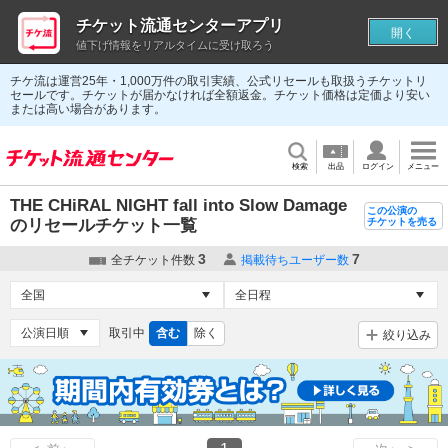
チケット流通センターアプリ
開く
値下げ情報をリアルタイムに受け取ろう
チケ流は運営25年・1,000万件の取引実績、公式リセールも取扱うチケットリ
セールです。チケットが届かなければ全額返金。チケット価格は定価より安い
または高い場合があります。
検索
出品
ログイン
メニュー
THE CHiRAL NIGHT fall into Slow Damage
この公演の
のリセールチケット一覧
チケットを売る
3
7
全チケット件数
掲載待ちユーザー数
取引中
含む
除く
絞り込み