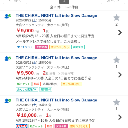
1
< 前へ
次へ >
全 3 件 1～3件目
THE CHiRAL NIGHT fall into Slow Damage
2026/08/22 (
土
) 15時00分
2
大宮ソニックシティ 大ホール (埼玉)
￥9,000
1
/ 枚
枚
A席1階24列12～23番 入金日の翌日までに発送予定
メールアドレスで分配します。ご入金後...
電子チケット
女性名義
塗りつぶしなし
質問受付
THE CHiRAL NIGHT fall into Slow Damage
2026/08/22 (
土
) 15時00分
1
大宮ソニックシティ 大ホール (埼玉)
￥9,500
2
/ 枚
枚 連番 【バラ売り可】
A席24列48～56番 入金日の7日後までに発送予定
紙チケット
郵送
名義記載なし
塗りつぶしなし
あんしん配送OK
質問受付
THE CHiRAL NIGHT fall into Slow Damage
2026/08/22 (
土
) 15時00分
1
大宮ソニックシティ 大ホール (埼玉)
￥10,000
1
/ 枚
枚
A席 1階21列7～16番 入金日の3日後までに発送予定
紙チケット
郵送
女性名義
塗りつぶしなし