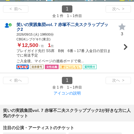
1
< 前へ
次へ >
全 1 件 1～1件目
笑いの実践集団vol. 7 赤塚不二夫スクラップブッ
ク2
3
2026/09/15 (
火
) 19時00分
CBGKシブゲキ!! (東京)
￥12,500
1
/ 枚
枚
プレイガイド先行 SS席 B例 6番～17番 入金日の翌日ま
でに発送予定
ご入金後、マイページの連絡ボードで発...
発券番号
女性名義
塗りつぶしなし
質問受付
1
< 前へ
次へ >
全 1 件 1～1件目
アイコンの説明
笑いの実践集団vol. 7 赤塚不二夫スクラップブック2が好きな方に人
気のチケット
注目の公演・アーティストのチケット