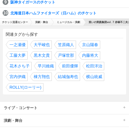
阪神タイガースのチケット
北海道日本ハムファイターズ（日ハム）のチケット
チケット流通センター
演劇・舞台
ミュージカル・演劇
笑いの実践集団vol. 7 赤塚不二
関連タグから探す
一之瀬優
大平峻也
笠原織人
京山陽春
工藤大夢
黒木文貴
戸塚世那
内藤将大
花木さち子
早川維織
前田優輝
松田洋治
宮内伊織
棟方翔也
結城伽寿也
横山統威
ROLLY(ローリー)
ライブ・コンサート
演劇・舞台