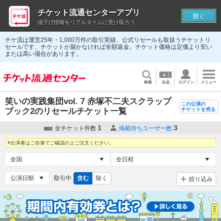
チケット流通センターアプリ
開く
値下げ情報をリアルタイムに受け取ろう
チケ流は運営25年・1,000万件の取引実績、公式リセールも取扱うチケットリ
セールです。チケットが届かなければ全額返金。チケット価格は定価より安い
または高い場合があります。
検索
出品
ログイン
メニュー
笑いの実践集団vol. 7 赤塚不二夫スクラップ
この公演の
ブック2のリセールチケット一覧
チケットを売る
1
3
全チケット件数
掲載待ちユーザー数
※出演者はご自身でご確認の上ご注文ください。
取引中
含む
除く
絞り込み