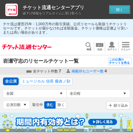
チケット流通センターアプリ
開く
値下げ情報をリアルタイムに受け取ろう
チケ流は運営25年・1,000万件の取引実績、公式リセールも取扱うチケットリ
セールです。チケットが届かなければ全額返金。チケット価格は定価より安い
または高い場合があります。
検索
出品
ログイン
メニュー
この公演の
岩瀬守志のリセールチケット一覧
チケットを売る
7
4
全チケット件数
掲載待ちユーザー数
全公演
ミュージカル 信長 朧炎ノ刻
取引中
含む
除く
絞り込み