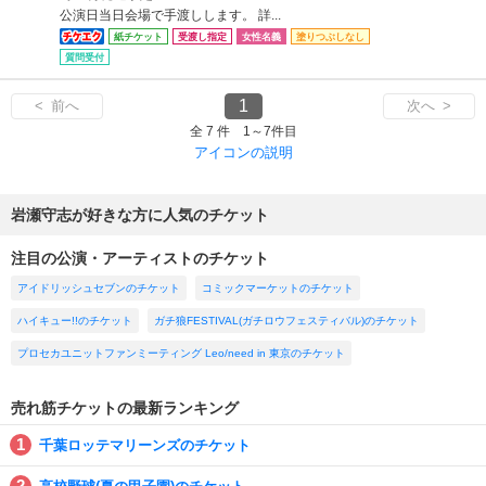
公演日当日会場で手渡しします。 詳...
紙チケット
受渡し指定
女性名義
塗りつぶしなし
質問受付
1
< 前へ
次へ >
全 7 件 1～7件目
アイコンの説明
岩瀬守志が好きな方に人気のチケット
注目の公演・アーティストのチケット
アイドリッシュセブンのチケット
コミックマーケットのチケット
ハイキュー!!のチケット
ガチ狼FESTIVAL(ガチロウフェスティバル)のチケット
プロセカユニットファンミーティング Leo/need in 東京のチケット
売れ筋チケットの最新ランキング
千葉ロッテマリーンズのチケット