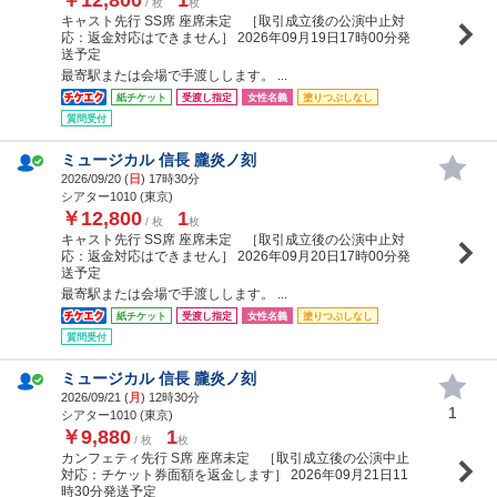
/ 枚
枚
キャスト先行 SS席 座席未定 ［取引成立後の公演中止対
応：返金対応はできません］ 2026年09月19日17時00分発
送予定
最寄駅または会場で手渡しします。 ...
紙チケット
受渡し指定
女性名義
塗りつぶしなし
質問受付
ミュージカル 信長 朧炎ノ刻
2026/09/20 (
日
) 17時30分
シアター1010 (東京)
￥12,800
1
/ 枚
枚
キャスト先行 SS席 座席未定 ［取引成立後の公演中止対
応：返金対応はできません］ 2026年09月20日17時00分発
送予定
最寄駅または会場で手渡しします。 ...
紙チケット
受渡し指定
女性名義
塗りつぶしなし
質問受付
ミュージカル 信長 朧炎ノ刻
2026/09/21 (
月
) 12時30分
1
シアター1010 (東京)
￥9,880
1
/ 枚
枚
カンフェティ先行 S席 座席未定 ［取引成立後の公演中止
対応：チケット券面額を返金します］ 2026年09月21日11
時30分発送予定