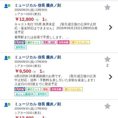
ミュージカル 信長 朧炎ノ刻
2026/09/19 (
土
) 12時30分
シアター1010 (東京)
￥12,800
1
/ 枚
枚
キャスト先行 SS席 座席未定 ［取引成立後の公演中止対
応：返金対応はできません］ 2026年09月19日12時00分発
送予定
最寄駅または会場で手渡しします。 ...
紙チケット
受渡し指定
女性名義
塗りつぶしなし
質問受付
ミュージカル 信長 朧炎ノ刻
2026/09/19 (
土
) 17時30分
2
シアター1010 (東京)
￥9,500
1
/ 枚
枚
s席10列8-26番通路横のお席です。 ［取引成立後の公演
中止対応：送料・手数料を差し引いた全額を返金します］
入金日の3日後までに発送予定
紙チケット
郵送
女性名義
塗りつぶしなし
あんしん配送OK
質問受付
ミュージカル 信長 朧炎ノ刻
2026/09/19 (
土
) 17時30分
シアター1010 (東京)
￥12,800
1