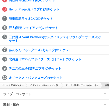
高校野球(夏の甲子園)のチケット
Hello! Project(ハロプロ)のチケット
埼玉西武ライオンズのチケット
巨人(読売ジャイアンツ)のチケット
三代目 J Soul Brothers(サンダイメジェイソウルブラザーズ)のチ
ケット
あんさんぶるスターズ!(あんスタ)のチケット
北海道日本ハムファイターズ（日ハム）のチケット
テニスの王子様(テニプリ)のチケット
オリックス・バファローズのチケット
チケット流通センター
イベント・レジャー・その他
アニメ・声優・ゲーム(イベント)
岩瀬
ライブ・コンサート
演劇・舞台