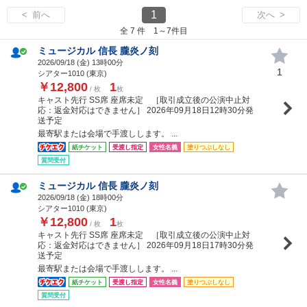
1
< 前へ
次へ >
全 7 件 1～7件目
ミュージカル 信長 朧炎ノ刻
2026/09/18 (
金
) 13時00分
1
シアター1010 (東京)
￥12,800
1
/ 枚
枚
キャスト先行 SS席 座席未定 ［取引成立後の公演中止対
応：返金対応はできません］ 2026年09月18日12時30分発
送予定
最寄駅または会場で手渡しします。 ...
紙チケット
受渡し指定
女性名義
塗りつぶしなし
質問受付
ミュージカル 信長 朧炎ノ刻
2026/09/18 (
金
) 18時00分
シアター1010 (東京)
￥12,800
1
/ 枚
枚
キャスト先行 SS席 座席未定 ［取引成立後の公演中止対
応：返金対応はできません］ 2026年09月18日17時30分発
送予定
最寄駅または会場で手渡しします。 ...
紙チケット
受渡し指定
女性名義
塗りつぶしなし
質問受付