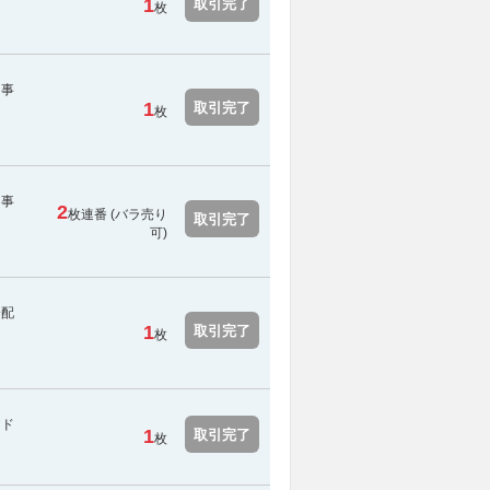
1
取引完了
枚
。事
1
取引完了
枚
。事
2
枚連番 (バラ売り
取引完了
可)
分配
1
取引完了
枚
アド
1
取引完了
枚