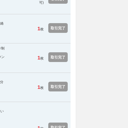
可)
連絡
1
取引完了
枚
※制
ウン
1
取引完了
枚
は分
1
取引完了
枚
てい
取引完了