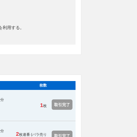
を利用する。
枚数
で分
1
取引完了
枚
で分
2
枚連番 (バラ売り
取引完了