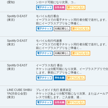
(愛知)
ンロード可能になり次第、コ...
電子チケット
女性名義
塗りつぶしなし
Spotify O-EAST
モバイル先行番台
(東京)
イープラスでの電子チケット同行者分配で送付します
前にイープラスアプリをご準備く...
電子チケット
名義記載なし
塗りつぶしなし
Spotify O-EAST
モバイル先行代連番
(東京)
イープラスでの電子チケット同行者分配で送付します
前にイープラスアプリをご準備く...
電子チケット
名義記載なし
塗りつぶしなし
Spotify O-EAST
イープラス先行 番台
(東京)
チケットは分配可能になり次第、イープラスアプリで
します。事前にアプリをご準備く...
電子チケット
男性名義
塗りつぶしなし
LINE CUBE SHIBU
プレイガイド先行 座席未定
YA(渋谷公会堂)
チケットぴあより分配可能になり次第、またはメール
(東京)
レスで分配します。ご入金後、連...
電子チケット
女性名義
塗りつぶしなし