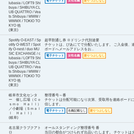
電子チケット
女性名義
塗りつぶしなし
lubasia / LOFT9 Shi
buya / SHIBUYA CL
UB QUATTRO / Vea
ts Shibuya / WWW /
WWWX / TOKIO TO
KYO 他
(東京)
Spotify O-EAST / Sp
超早割通し券 ※ドリンク代別途要
otify O-WEST / Spot
チケットは、ぴあにてで分配いたします。 ご入金後、
ify O-nest / duo MU
ボードへメールアドレスをお...
SIC EXCHANGE / c
電子チケット
女性名義
塗りつぶしなし
lubasia / LOFT9 Shi
buya / SHIBUYA CL
UB QUATTRO / Vea
ts Shibuya / WWW /
WWWX / TOKIO TO
KYO 他
(東京)
岐阜市文化センタ
整理番号～番
ー 催し広場（Ｃｏ
チケットは分配可能になり次第、受取用を連絡ボード
ｓｍｏ Ｈａｌｌ）
信します。
／小劇場（Ｓｍａｌ
電子チケット
名義記載なし
塗りつぶしなし
ｌ Ｈａｌｌ）
(岐阜)
名古屋クラブクアト
オールスタンディング整理番号 番
ロ
当日の都合がつけられず出品いたします。 チケットは