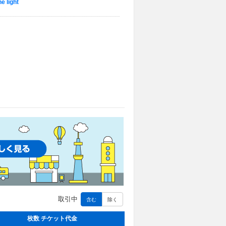
 light
取引中
含む
除く
枚数 チケット代金