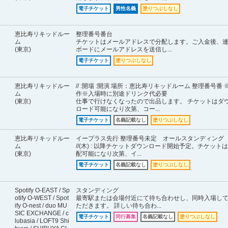
電子チケット
男性名義
塗りつぶしなし
恵比寿リキッドルー
整理番号番台
ム
チケットはメールアドレスで分配します。ご入金後、
(東京)
ボードにメールアドレスを送信し...
電子チケット
塗りつぶしなし
恵比寿リキッドルー
// :開場 :開演 場所：恵比寿リキッドルーム 整理番号番 
ム
作※入場時に別途ドリンク代必要
(東京)
仕事で行けなくなったので出品します。 チケットはダ
ロード可能になり次第、コー...
電子チケット
名義記載なし
塗りつぶしなし
恵比寿リキッドルー
イープラス先行 整理番号未定 オールスタンディング
ム
//(木) : 以降チケットダウンロード開始予定。チケット
(東京)
配可能になり次第、イ...
電子チケット
名義記載なし
塗りつぶしなし
Spotify O-EAST / Sp
スタンディング
otify O-WEST / Spot
最寄駅または会場付近にて待ち合わせし、同時入場し
ify O-nest / duo MU
ただきます。 詳しい待ち合わ...
SIC EXCHANGE / c
電子チケット
同行募集
名義記載なし
塗りつぶしなし
lubasia / LOFT9 Shi