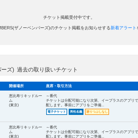
チケット掲載受付中です。
VEMBERS(ザノーベンバーズ)のチケット掲載をお知らせする
新着アラート
ベンバーズ) 過去の取り扱いチケット
開催場所
座席・取引方法
恵比寿リキッドルー
～番代
ム
チケットは分配可能になり次第、イープラスのアプリ
(東京)
配します。事前にアプリをご準備...
電子チケット
男性名義
塗りつぶしなし
恵比寿リキッドルー
～番代
ム
チケットは分配可能になり次第、イープラスのアプリ
(東京)
配します。事前にアプリをご準備...