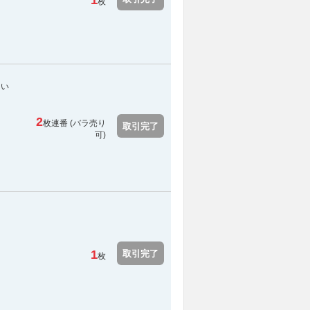
1
枚
てい
2
枚連番 (バラ売り
取引完了
可)
1
取引完了
枚