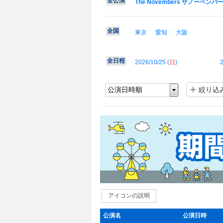
全公演
The Novembers ザノーベンバーズ 
全国
東京
愛知
大阪
全日程
2026/10/25 (
日
)
2
絞り込
アイコンの説明
公演名
公演日時