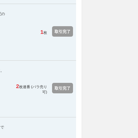
配の
1
取引完了
枚
す。
2
枚連番 (バラ売り
取引完了
可)
スで