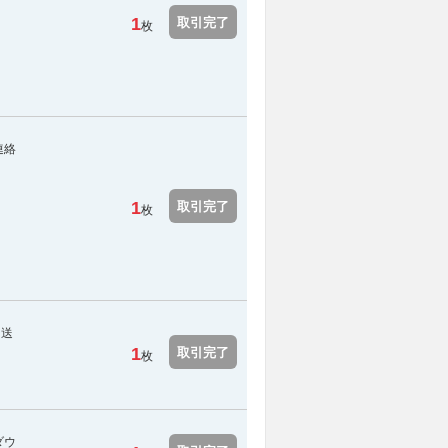
1
取引完了
枚
連絡
1
取引完了
枚
に送
1
取引完了
枚
ダウ