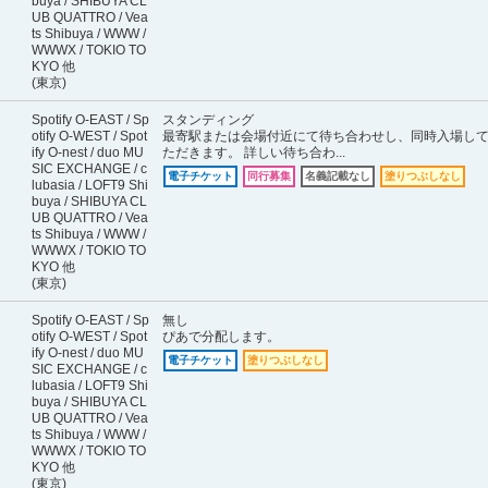
buya / SHIBUYA CL
UB QUATTRO / Vea
ts Shibuya / WWW /
WWWX / TOKIO TO
KYO 他
(東京)
Spotify O-EAST / Sp
スタンディング
otify O-WEST / Spot
最寄駅または会場付近にて待ち合わせし、同時入場し
ify O-nest / duo MU
ただきます。 詳しい待ち合わ...
SIC EXCHANGE / c
電子チケット
同行募集
名義記載なし
塗りつぶしなし
lubasia / LOFT9 Shi
buya / SHIBUYA CL
UB QUATTRO / Vea
ts Shibuya / WWW /
WWWX / TOKIO TO
KYO 他
(東京)
Spotify O-EAST / Sp
無し
otify O-WEST / Spot
ぴあで分配します。
ify O-nest / duo MU
電子チケット
塗りつぶしなし
SIC EXCHANGE / c
lubasia / LOFT9 Shi
buya / SHIBUYA CL
UB QUATTRO / Vea
ts Shibuya / WWW /
WWWX / TOKIO TO
KYO 他
(東京)