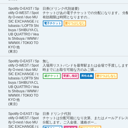
Spotify O-EAST / Sp
日券(ドリンク代別途要)
otify O-WEST / Spot
チケットぴあの電子チケットでの分配になります。 分
ify O-nest / duo MU
有効期限は時間となりますの...
SIC EXCHANGE / c
電子チケット
塗りつぶしなし
lubasia / LOFT9 Shi
buya / SHIBUYA CL
UB QUATTRO / Vea
ts Shibuya / WWW /
WWWX / TOKIO TO
KYO 他
(東京)
Spotify O-EAST / Sp
無し
otify O-WEST / Spot
入場用リストバンドを最寄駅または会場で手渡ししま
ify O-nest / duo MU
時までにお取引可能な方のみご購...
SIC EXCHANGE / c
紙チケット
受渡し指定
男性名義
塗りつぶしなし
lubasia / LOFT9 Shi
buya / SHIBUYA CL
UB QUATTRO / Vea
ts Shibuya / WWW /
WWWX / TOKIO TO
KYO 他
(東京)
Spotify O-EAST / Sp
日券 ドリンク代別
otify O-WEST / Spot
チケットは分配可能になり次第、またはメールアドレ
ify O-nest / duo MU
分配します。ご入金後、連絡ボー...
SIC EXCHANGE / c