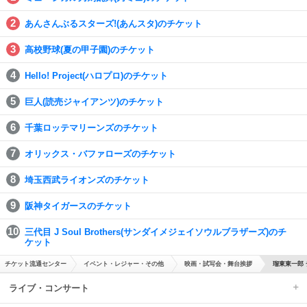
あんさんぶるスターズ!(あんスタ)のチケット
高校野球(夏の甲子園)のチケット
Hello! Project(ハロプロ)のチケット
巨人(読売ジャイアンツ)のチケット
千葉ロッテマリーンズのチケット
オリックス・バファローズのチケット
埼玉西武ライオンズのチケット
阪神タイガースのチケット
三代目 J Soul Brothers(サンダイメジェイソウルブラザーズ)のチ
ケット
チケット流通センター
イベント・レジャー・その他
映画・試写会・舞台挨拶
瑠東東一郎
ライブ・コンサート