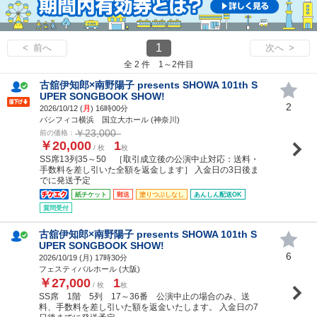
1
< 前へ
次へ >
全 2 件 1～2件目
古舘伊知郎×南野陽子 presents SHOWA 101th S
UPER SONGBOOK SHOW!
2
2026/10/12 (
月
) 16時00分
パシフィコ横浜 国立大ホール (神奈川)
￥23,000
前の価格：
￥20,000
1
/ 枚
枚
SS席13列35～50 ［取引成立後の公演中止対応：送料・
手数料を差し引いた全額を返金します］ 入金日の3日後ま
でに発送予定
紙チケット
郵送
塗りつぶしなし
あんしん配送OK
質問受付
古舘伊知郎×南野陽子 presents SHOWA 101th S
UPER SONGBOOK SHOW!
6
2026/10/19 (
月
) 17時30分
フェスティバルホール (大阪)
￥27,000
1
/ 枚
枚
SS席 1階 5列 17～36番 公演中止の場合のみ、送
料、手数料を差し引いた額を返金いたします。 入金日の7