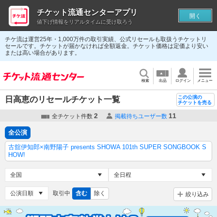
チケット流通センターアプリ
開く
値下げ情報をリアルタイムに受け取ろう
チケ流は運営25年・1,000万件の取引実績、公式リセールも取扱うチケットリ
セールです。チケットが届かなければ全額返金。チケット価格は定価より安い
または高い場合があります。
検索
出品
ログイン
メニュー
この公演の
日高恵のリセールチケット一覧
チケットを売る
2
11
全チケット件数
掲載待ちユーザー数
全公演
古舘伊知郎×南野陽子 presents SHOWA 101th SUPER SONGBOOK S
HOW!
取引中
含む
除く
絞り込み