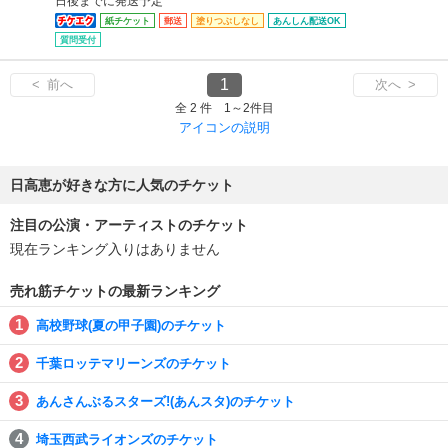
日後までに発送予定
紙チケット
郵送
塗りつぶしなし
あんしん配送OK
質問受付
1
< 前へ
次へ >
全 2 件 1～2件目
アイコンの説明
日高恵が好きな方に人気のチケット
注目の公演・アーティストのチケット
現在ランキング入りはありません
売れ筋チケットの最新ランキング
高校野球(夏の甲子園)のチケット
千葉ロッテマリーンズのチケット
あんさんぶるスターズ!(あんスタ)のチケット
埼玉西武ライオンズのチケット