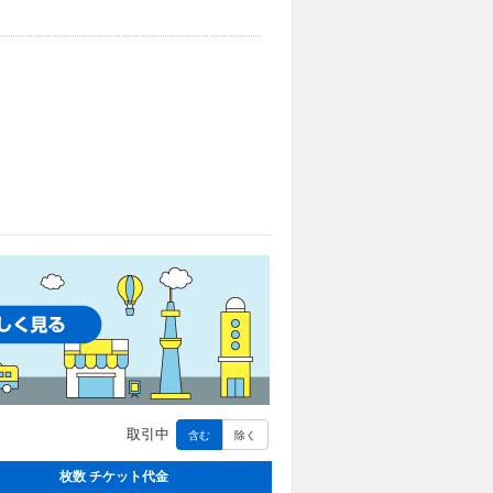
取引中
含む
除く
枚数 チケット代金