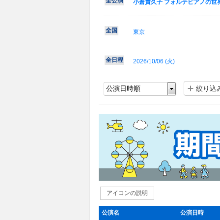
全公演
小倉貴久子 フォルテピアノの世界
全国
東京
全日程
2026/10/06 (
火
)
絞り込
アイコンの説明
公演名
公演日時