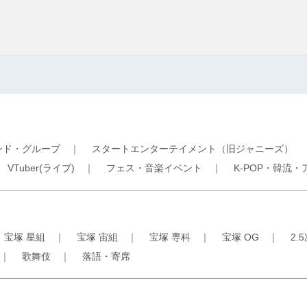
ンド・グループ
｜
スタートエンターテイメント（旧ジャニーズ）
｜
VTuber(ライブ)
｜
フェス・音楽イベント
｜
K-POP・韓流・
｜
宝塚 星組
｜
宝塚 宙組
｜
宝塚 専科
｜
宝塚 OG
｜
2.
｜
歌舞伎
｜
落語・寄席