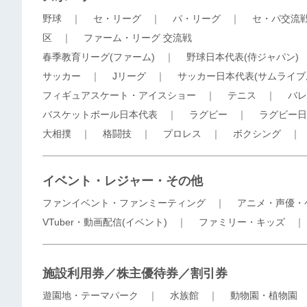
野球
｜
セ・リーグ
｜
パ・リーグ
｜
セ・パ交流
区
｜
ファーム・リーグ 交流戦
春季教育リーグ(ファーム)
｜
野球日本代表(侍ジャパン)
サッカー
｜
Jリーグ
｜
サッカー日本代表(サムライブ
フィギュアスケート・アイスショー
｜
テニス
｜
バレ
バスケットボール日本代表
｜
ラグビー
｜
ラグビー日
大相撲
｜
格闘技
｜
プロレス
｜
ボクシング
イベント・レジャー・その他
ファンイベント・ファンミーティング
｜
アニメ・声優・
VTuber・動画配信(イベント)
｜
ファミリー・キッズ
施設利用券／株主優待券／割引券
遊園地・テーマパーク
｜
水族館
｜
動物園・植物園