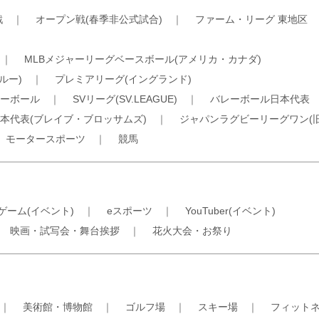
戦
｜
オープン戦(春季非公式試合)
｜
ファーム・リーグ 東地区
｜
MLBメジャーリーグベースボール(アメリカ・カナダ)
ルー)
｜
プレミアリーグ(イングランド)
ーボール
｜
SVリーグ(SV.LEAGUE)
｜
バレーボール日本代表
本代表(ブレイブ・ブロッサムズ)
｜
ジャパンラグビーリーグワン(
｜
モータースポーツ
｜
競馬
ゲーム(イベント)
｜
eスポーツ
｜
YouTuber(イベント)
｜
映画・試写会・舞台挨拶
｜
花火大会・お祭り
｜
美術館・博物館
｜
ゴルフ場
｜
スキー場
｜
フィット