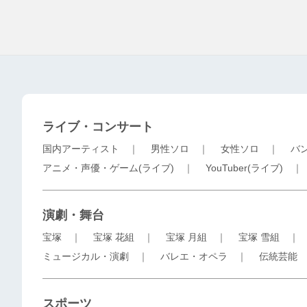
ライブ・コンサート
国内アーティスト
｜
男性ソロ
｜
女性ソロ
｜
バ
アニメ・声優・ゲーム(ライブ)
｜
YouTuber(ライブ)
演劇・舞台
宝塚
｜
宝塚 花組
｜
宝塚 月組
｜
宝塚 雪組
ミュージカル・演劇
｜
バレエ・オペラ
｜
伝統芸能
スポーツ