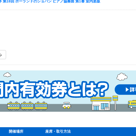
 第18回 ポーランドのショパン ピアノ協奏曲 第1番 室内楽版
み
開催場所
座席・取引方法