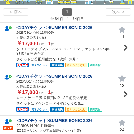
1
< 前へ
次へ >
全 64 件 1～64件目
<1DAYチケット>SUMMER SONIC 2026
2026/08/14 (
金
) 11時00分
11
万博記念公園 (大阪)
￥17,000
1
/ 枚
枚
クリエイティブマン 3A member 1DAYチケット 2026年0
8月07日発送予定
チケットは分配可能になり次第（8月7...
電子チケット
男性名義
塗りつぶしなし
質問受付
<1DAYチケット>SUMMER SONIC 2026
2026/08/14 (
金
) 11時00分
13
万博記念公園 (大阪)
￥17,000
1
/ 枚
枚
ローチケ 一日券 公演日の2～3日前発送予定
チケットはダウンロード可能になり次第...
電子チケット
男性名義
塗りつぶしなし
質問受付
<1DAYチケット>SUMMER SONIC 2026
2026/08/14 (
金
) 11時00分
24
ZOZOマリンスタジアム&幕張メッセ (千葉)