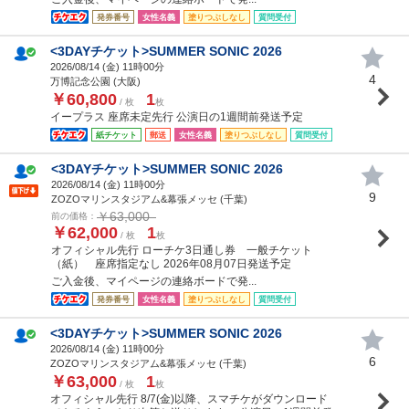
発券番号
女性名義
塗りつぶしなし
質問受付
<3DAYチケット>SUMMER SONIC 2026
2026/08/14 (
金
) 11時00分
4
万博記念公園 (大阪)
￥60,800
1
/ 枚
枚
イープラス 座席未定先行 公演日の1週間前発送予定
紙チケット
郵送
女性名義
塗りつぶしなし
質問受付
<3DAYチケット>SUMMER SONIC 2026
2026/08/14 (
金
) 11時00分
9
ZOZOマリンスタジアム&幕張メッセ (千葉)
￥63,000
前の価格：
￥62,000
1
/ 枚
枚
オフィシャル先行 ローチケ3日通し券 一般チケット
（紙） 座席指定なし 2026年08月07日発送予定
ご入金後、マイページの連絡ボードで発...
発券番号
女性名義
塗りつぶしなし
質問受付
<3DAYチケット>SUMMER SONIC 2026
2026/08/14 (
金
) 11時00分
6
ZOZOマリンスタジアム&幕張メッセ (千葉)
￥63,000
1
/ 枚
枚
オフィシャル先行 8/7(金)以降、スマチケがダウンロード