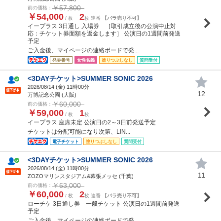
￥57,800
前の価格：
￥54,000
2
/ 枚
枚 連番
【バラ売り不可】
イープラス 3日通し 入場券 ［取引成立後の公演中止対
応：チケット券面額を返金します］ 公演日の1週間前発送
予定
ご入金後、マイページの連絡ボードで発...
発券番号
女性名義
塗りつぶしなし
質問受付
<3DAYチケット>SUMMER SONIC 2026
2026/08/14 (
金
) 11時00分
12
万博記念公園 (大阪)
￥60,000
前の価格：
￥59,000
1
/ 枚
枚
イープラス 座席未定 公演日の2～3日前発送予定
チケットは分配可能になり次第、LIN...
電子チケット
塗りつぶしなし
質問受付
<3DAYチケット>SUMMER SONIC 2026
2026/08/14 (
金
) 11時00分
11
ZOZOマリンスタジアム&幕張メッセ (千葉)
￥63,000
前の価格：
￥60,000
2
/ 枚
枚 連番
【バラ売り不可】
ローチケ 3日通し券 一般チケット 公演日の1週間前発送
予定
ご入金後、マイページの連絡ボードで発...