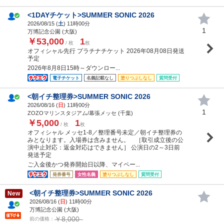
<1DAYチケット>SUMMER SONIC 2026
2026/08/15 (
土
) 11時00分
1
万博記念公園 (大阪)
￥53,000
1
/ 枚
枚
オフィシャル先行 プラチナチケット 2026年08月08日発送
予定
2026年8月8日15時～ダウンロー...
電子チケット
名義記載なし
塗りつぶしなし
質問受付
<朝イチ整理券>SUMMER SONIC 2026
2026/08/16 (
日
) 11時00分
1
ZOZOマリンスタジアム/幕張メッセ (千葉)
￥5,000
1
/ 枚
枚
オフィシャル メッセ1-8／整理番号未定／朝イチ整理券の
みとなります。入場券は含みません。 ［取引成立後の公
演中止対応：返金対応はできません］ 公演日の2～3日前
発送予定
ご入金後かつ発券開始日以降、マイペー...
発券番号
女性名義
塗りつぶしなし
質問受付
<朝イチ整理券>SUMMER SONIC 2026
New
2026/08/16 (
日
) 11時00分
万博記念公園 (大阪)
￥8,000
前の価格：