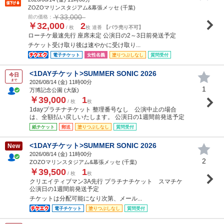
ZOZOマリンスタジアム&幕張メッセ (千葉)
￥33,000
前の価格：
￥32,000
2
/ 枚
枚 連番
【バラ売り不可】
ローチケ最速先行 座席未定 公演日の2～3日前発送予定
チケット受け取り後は速やかに受け取り...
電子チケット
女性名義
塗りつぶしなし
質問受付
<1DAYチケット>SUMMER SONIC 2026
今日
まで
2026/08/14 (
金
) 11時00分
1
万博記念公園 (大阪)
￥39,000
1
/ 枚
枚
1dayプラチナチケット 整理番号なし 公演中止の場合
は、全額払い戻しいたします。 公演日の1週間前発送予定
紙チケット
郵送
塗りつぶしなし
質問受付
<1DAYチケット>SUMMER SONIC 2026
New
2026/08/14 (
金
) 11時00分
2
ZOZOマリンスタジアム&幕張メッセ (千葉)
￥39,500
1
/ 枚
枚
クリエイティブマン3A先行 プラチナチケット スマチケ
公演日の1週間前発送予定
チケットは分配可能になり次第、メール...
電子チケット
塗りつぶしなし
質問受付