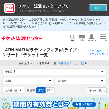
チケット流通センターアプリ
開く
値下げ情報をリアルタイムに受け取ろう
チケ流は運営25年・1,000万件の取引実績、公式リセールも取扱うチケットリ
セールです。チケットが届かなければ全額返金。チケット価格は定価より安い
または高い場合があります。
検索
出品
ログイン
メニュー
LATIN MAFIA(ラテンマフィア)のライブ・コ
この公演の
ンサート・チケット一覧
チケットを売る
64
480
全チケット件数
掲載待ちユーザー数
取引中
含む
除く
絞り込み