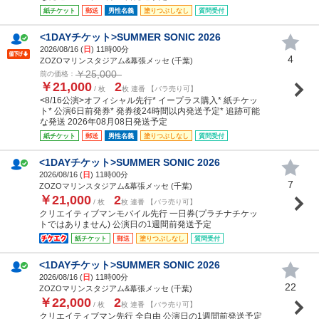
紙チケット
郵送
男性名義
塗りつぶしなし
質問受付
<1DAYチケット>SUMMER SONIC 2026
2026/08/16 (
日
) 11時00分
4
ZOZOマリンスタジアム&幕張メッセ (千葉)
￥25,000
前の価格：
￥21,000
2
/ 枚
枚 連番 【バラ売り可】
<8/16公演>オフィシャル先行* イープラス購入* 紙チケッ
ト* 公演6日前発券* 発券後24時間以内発送予定* 追跡可能
な発送 2026年08月08日発送予定
紙チケット
郵送
男性名義
塗りつぶしなし
質問受付
<1DAYチケット>SUMMER SONIC 2026
2026/08/16 (
日
) 11時00分
7
ZOZOマリンスタジアム&幕張メッセ (千葉)
￥21,000
2
/ 枚
枚 連番 【バラ売り可】
クリエイティブマンモバイル先行 一日券(プラチナチケッ
トではありません) 公演日の1週間前発送予定
紙チケット
郵送
塗りつぶしなし
質問受付
<1DAYチケット>SUMMER SONIC 2026
2026/08/16 (
日
) 11時00分
22
ZOZOマリンスタジアム&幕張メッセ (千葉)
￥22,000
2
/ 枚
枚 連番 【バラ売り可】
クリエイティブマン先行 全自由 公演日の1週間前発送予定