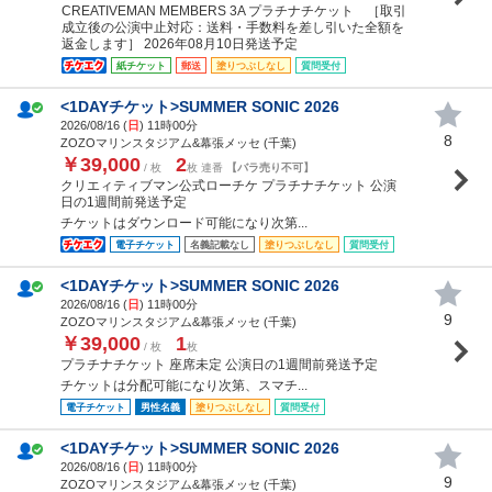
CREATIVEMAN MEMBERS 3A プラチナチケット ［取引
成立後の公演中止対応：送料・手数料を差し引いた全額を
返金します］ 2026年08月10日発送予定
紙チケット
郵送
塗りつぶしなし
質問受付
<1DAYチケット>SUMMER SONIC 2026
2026/08/16 (
日
) 11時00分
8
ZOZOマリンスタジアム&幕張メッセ (千葉)
￥39,000
2
/ 枚
枚 連番
【バラ売り不可】
クリエィティブマン公式ローチケ プラチナチケット 公演
日の1週間前発送予定
チケットはダウンロード可能になり次第...
電子チケット
名義記載なし
塗りつぶしなし
質問受付
<1DAYチケット>SUMMER SONIC 2026
2026/08/16 (
日
) 11時00分
9
ZOZOマリンスタジアム&幕張メッセ (千葉)
￥39,000
1
/ 枚
枚
プラチナチケット 座席未定 公演日の1週間前発送予定
チケットは分配可能になり次第、スマチ...
電子チケット
男性名義
塗りつぶしなし
質問受付
<1DAYチケット>SUMMER SONIC 2026
2026/08/16 (
日
) 11時00分
9
ZOZOマリンスタジアム&幕張メッセ (千葉)