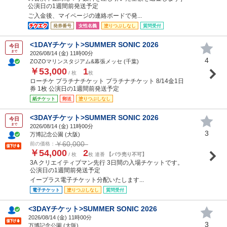
公演日の1週間前発送予定
ご入金後、マイページの連絡ボードで発...
発券番号
女性名義
塗りつぶしなし
質問受付
<1DAYチケット>SUMMER SONIC 2026
今日
まで
2026/08/14 (
金
) 11時00分
4
ZOZOマリンスタジアム&幕張メッセ (千葉)
￥53,000
1
/ 枚
枚
ローチケ プラチナチケット プラチナチケット 8/14金1日
券 1枚 公演日の1週間前発送予定
紙チケット
郵送
塗りつぶしなし
<3DAYチケット>SUMMER SONIC 2026
今日
まで
2026/08/14 (
金
) 11時00分
3
万博記念公園 (大阪)
￥60,000
前の価格：
￥54,000
2
/ 枚
枚 連番
【バラ売り不可】
3A クリエイティブマン先行 3日間の入場チケットです。
公演日の1週間前発送予定
イープラス電子チケット分配いたします...
電子チケット
塗りつぶしなし
質問受付
<3DAYチケット>SUMMER SONIC 2026
2026/08/14 (
金
) 11時00分
3
万博記念公園 (大阪)