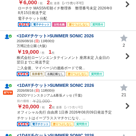
￥6,000
2
/ 枚
枚 連番
【バラ売り不可】
ローチケ MASSIVE朝イチ整理券 整理番号未定 2026年0
8月15日発送予定
電子チケット分配
電子チケット
女性名義
塗りつぶしなし
質問受付
<1DAYチケット>SUMMER SONIC 2026
2026/08/16 (
日
) 11時00分
2
万博記念公園 (大阪)
￥19,000
1
/ 枚
枚
株式会社ローソンエンタテインメント 座席未定 入金日の
翌日までに発送予定
ご入金後、マイページの連絡ボードで発...
発券番号
名義記載なし
塗りつぶしなし
質問受付
<1DAYチケット>SUMMER SONIC 2026
2026/08/16 (
日
) 11時00分
21
ZOZOマリンスタジアム&幕張メッセ (千葉)
￥21,000
前の価格：
￥20,000
2
/ 枚
枚 連番 【バラ売り可】
オフィシャル先行 自由席 1日券 2026年08月09日発送予定
チケットはイープラススマチケになり、...
電子チケット
塗りつぶしなし
質問受付
<1DAYチケット>SUMMER SONIC 2026