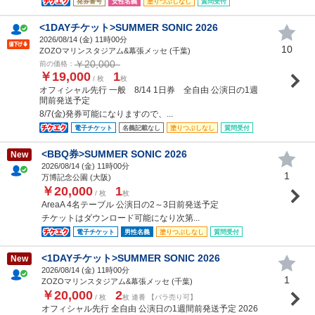
発券番号
女性名義
塗りつぶしなし
質問受付
<1DAYチケット>SUMMER SONIC 2026
2026/08/14 (
金
) 11時00分
10
ZOZOマリンスタジアム&幕張メッセ (千葉)
￥20,000
前の価格：
￥19,000
1
/ 枚
枚
オフィシャル先行 一般 8/14 1日券 全自由 公演日の1週
間前発送予定
8/7(金)発券可能になりますので、...
電子チケット
名義記載なし
塗りつぶしなし
質問受付
<BBQ券>SUMMER SONIC 2026
New
2026/08/14 (
金
) 11時00分
1
万博記念公園 (大阪)
￥20,000
1
/ 枚
枚
AreaA 4名テーブル 公演日の2～3日前発送予定
チケットはダウンロード可能になり次第...
電子チケット
男性名義
塗りつぶしなし
質問受付
<1DAYチケット>SUMMER SONIC 2026
New
2026/08/14 (
金
) 11時00分
1
ZOZOマリンスタジアム&幕張メッセ (千葉)
￥20,000
2
/ 枚
枚 連番 【バラ売り可】
オフィシャル先行 全自由 公演日の1週間前発送予定 2026