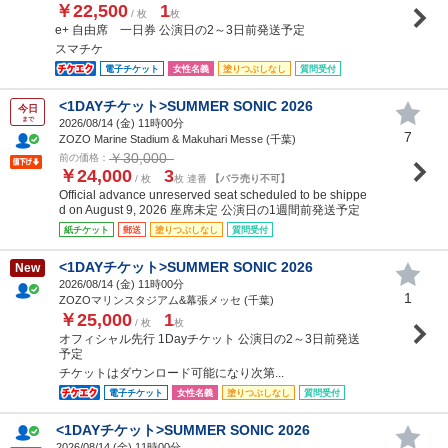
￥22,500
1
/ 枚
枚
e+ 自由席 一日券 公演日の2～3日前発送予定
スマチケ
電子チケット
女性名義
塗りつぶしなし
質問受付
<1DAYチケット>SUMMER SONIC 2026
今日
まで
2026/08/14 (
金
) 11時00分
7
ZOZO Marine Stadium & Makuhari Messe (千葉)
￥30,000
前の価格：
￥24,000
3
/ 枚
枚 連番
【バラ売り不可】
Official advance unreserved seat scheduled to be shippe
d on August 9, 2026 座席未定 公演日の1週間前発送予定
紙チケット
郵送
塗りつぶしなし
質問受付
<1DAYチケット>SUMMER SONIC 2026
New
2026/08/14 (
金
) 11時00分
1
ZOZOマリンスタジアム&幕張メッセ (千葉)
￥25,000
1
/ 枚
枚
オフィシャル先行 1Dayチケット 公演日の2～3日前発送
予定
チケットはダウンロード可能になり次第...
電子チケット
女性名義
塗りつぶしなし
質問受付
<1DAYチケット>SUMMER SONIC 2026
2026/08/14 (
金
) 11時00分