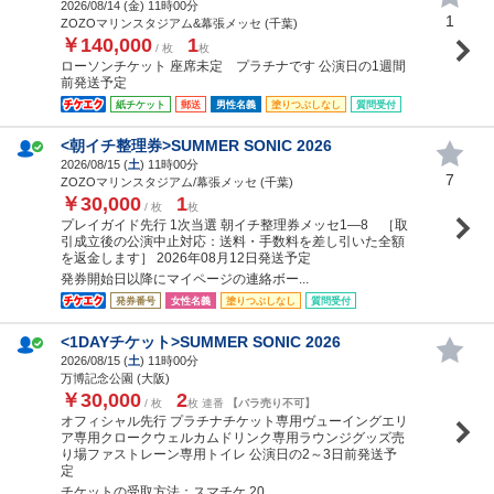
2026/08/14 (
金
) 11時00分
1
ZOZOマリンスタジアム&幕張メッセ (千葉)
￥140,000
1
/ 枚
枚
ローソンチケット 座席未定 プラチナです 公演日の1週間
前発送予定
紙チケット
郵送
男性名義
塗りつぶしなし
質問受付
<朝イチ整理券>SUMMER SONIC 2026
2026/08/15 (
土
) 11時00分
7
ZOZOマリンスタジアム/幕張メッセ (千葉)
￥30,000
1
/ 枚
枚
プレイガイド先行 1次当選 朝イチ整理券メッセ1―8 ［取
引成立後の公演中止対応：送料・手数料を差し引いた全額
を返金します］ 2026年08月12日発送予定
発券開始日以降にマイページの連絡ボー...
発券番号
女性名義
塗りつぶしなし
質問受付
<1DAYチケット>SUMMER SONIC 2026
2026/08/15 (
土
) 11時00分
万博記念公園 (大阪)
￥30,000
2
/ 枚
枚 連番
【バラ売り不可】
オフィシャル先行 プラチナチケット専用ヴューイングエリ
ア専用クロークウェルカムドリンク専用ラウンジグッズ売
り場ファストレーン専用トイレ 公演日の2～3日前発送予
定
チケットの受取方法：スマチケ 20...