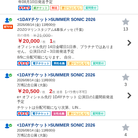
年08月10日発送予定
紙チケット
郵送
塗りつぶしなし
質問受付
<1DAYチケット>SUMMER SONIC 2026
2026/08/14 (
金
) 11時00分
13
ZOZOマリンスタジアム&幕張メッセ (千葉)
￥21,000
前の価格：
￥20,000
1
/ 枚
枚
オフィシャル先行 14日金曜日1日券、プラチナではありま
せん。 公演日の2～3日前発送予定
8/9に分配可能になります。 自分...
電子チケット
男性名義
塗りつぶしなし
質問受付
<1DAYチケット>SUMMER SONIC 2026
2026/08/14 (
金
) 11時00分
3
万博記念公園 (大阪)
￥20,500
2
/ 枚
枚 連番
【バラ売り不可】
e+ オフィシャル先行 1DAYチケット 公演日の1週間前発送
予定
チケットは分配可能になり次第、LIN...
電子チケット
女性名義
塗りつぶしなし
質問受付
<1DAYチケット>SUMMER SONIC 2026
2026/08/14 (
金
) 11時00分
4
万博記念公園 (大阪)