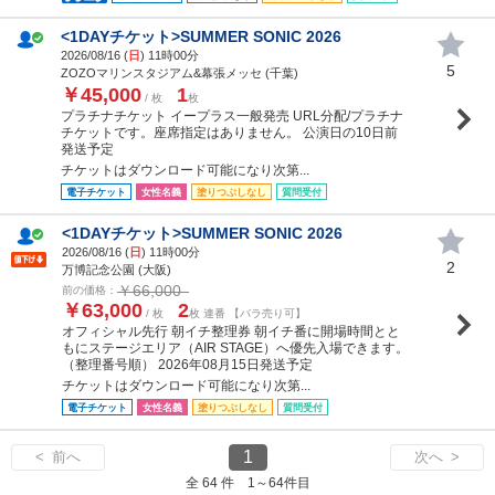
<1DAYチケット>SUMMER SONIC 2026
2026/08/16 (
日
) 11時00分
5
ZOZOマリンスタジアム&幕張メッセ (千葉)
￥45,000
1
/ 枚
枚
プラチナチケット イープラス一般発売 URL分配/プラチナ
チケットです。座席指定はありません。 公演日の10日前
発送予定
チケットはダウンロード可能になり次第...
電子チケット
女性名義
塗りつぶしなし
質問受付
<1DAYチケット>SUMMER SONIC 2026
2026/08/16 (
日
) 11時00分
2
万博記念公園 (大阪)
￥66,000
前の価格：
￥63,000
2
/ 枚
枚 連番 【バラ売り可】
オフィシャル先行 朝イチ整理券 朝イチ番に開場時間とと
もにステージエリア（AIR STAGE）へ優先入場できます。
（整理番号順） 2026年08月15日発送予定
チケットはダウンロード可能になり次第...
電子チケット
女性名義
塗りつぶしなし
質問受付
1
< 前へ
次へ >
全 64 件 1～64件目