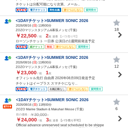
チケットは分配可能になり次第、メール...
電子チケット
男性名義
塗りつぶしなし
質問受付
<1DAYチケット>SUMMER SONIC 2026
2026/08/16 (
日
) 11時00分
18
ZOZOマリンスタジアム&幕張メッセ (千葉)
￥22,500
2
/ 枚
枚 連番 【バラ売り可】
ローソンチケット 一日券 公演日の1週間前発送予定
紙チケット
郵送
塗りつぶしなし
質問受付
<1DAYチケット>SUMMER SONIC 2026
2026/08/16 (
日
) 11時00分
12
ZOZOマリンスタジアム&幕張メッセ (千葉)
￥23,000
1
/ 枚
枚
オフィシャル先行 自由席 2026年08月09日発送予定
チケットはイープラス スマチケになり...
電子チケット
名義記載なし
塗りつぶしなし
質問受付
<1DAYチケット>SUMMER SONIC 2026
2026/08/16 (
日
) 11時00分
6
ZOZO Marine Stadium & Makuhari Messe (千葉)
￥30,000
前の価格：
￥24,000
3
/ 枚
枚 連番
【バラ売り不可】
Official advance unreserved seat scheduled to be shippe