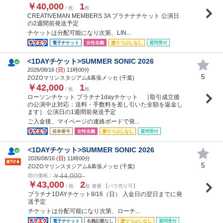
￥40,000
1
/ 枚
枚
CREATIVEMAN MEMBERS 3A プラチナチケット 公演日
の2週間前発送予定
チケットは分配可能になり次第、LIN...
電子チケット
女性名義
塗りつぶしなし
質問受付
<1DAYチケット>SUMMER SONIC 2026
2026/08/16 (
日
) 11時00分
5
ZOZOマリンスタジアム&幕張メッセ (千葉)
￥42,000
1
/ 枚
枚
ローソンチケット プラチナ1dayチケット ［取引成立後
の公演中止対応：送料・手数料を差し引いた全額を返金し
ます］ 公演日の1週間前発送予定
ご入金後、マイページの連絡ボードで発...
発券番号
女性名義
塗りつぶしなし
質問受付
<1DAYチケット>SUMMER SONIC 2026
2026/08/16 (
日
) 11時00分
5
ZOZOマリンスタジアム&幕張メッセ (千葉)
￥44,000
前の価格：
￥43,000
2
/ 枚
枚 連番 【バラ売り可】
プラチナ1DAYチケット8/16（日） 入金日の翌日までに発
送予定
チケットは分配可能になり次第、ローチ...
電子チケット
名義記載なし
塗りつぶしなし
質問受付