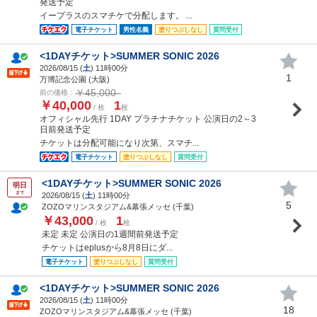
発送予定
イープラスのスマチケで分配します。 ...
電子チケット
男性名義
塗りつぶしなし
質問受付
<1DAYチケット>SUMMER SONIC 2026
2026/08/15 (
土
) 11時00分
1
万博記念公園 (大阪)
￥45,000
前の価格：
￥40,000
1
/ 枚
枚
オフィシャル先行 1DAY プラチナチケット 公演日の2～3
日前発送予定
チケットは分配可能になり次第、スマチ...
電子チケット
塗りつぶしなし
質問受付
<1DAYチケット>SUMMER SONIC 2026
明日
まで
2026/08/15 (
土
) 11時00分
5
ZOZOマリンスタジアム&幕張メッセ (千葉)
￥43,000
1
/ 枚
枚
未定 未定 公演日の1週間前発送予定
チケットはeplusから8月8日にダ...
電子チケット
塗りつぶしなし
質問受付
<1DAYチケット>SUMMER SONIC 2026
2026/08/15 (
土
) 11時00分
18
ZOZOマリンスタジアム&幕張メッセ (千葉)