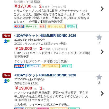
￥18,500
前の価格：
￥17,730
2
/ 枚
枚 連番 【バラ売り可】
クリエイティブマン3A先行 1日券 プラチナチケットでは
ございません。追跡可能な方法でお送りします ［取引成
立後の公演中止対応：送料・手数料を差し引いた全額を返
金します］ 公演日の1週間前発送予定
紙チケット
郵送
塗りつぶしなし
質問受付
<1DAYチケット>SUMMER SONIC 2026
New
2026/08/14 (
金
) 11時00分
7
ZOZOマリンスタジアム&幕張メッセ (千葉)
￥19,000
2
/ 枚
枚 連番 【バラ売り可】
CMPモバイルゴールド受付 1DAYチケット 公演日の1週間
前発送予定
チケットはダウンロード可能になり次第...
電子チケット
塗りつぶしなし
質問受付
<1DAYチケット>SUMMER SONIC 2026
New
2026/08/14 (
金
) 11時00分
3
万博記念公園 (大阪)
￥19,000
1
/ 枚
枚
オフィシャル先行 座席未定 遅延や出演者変更、不在等
中止以外の返金は致しかねますのでご了承ください。 入
金日の翌日までに発送予定
ご入金後、マイページの連絡ボードで発...