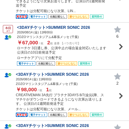
できるようになり次第お送りします。 公演日の1週間前発
送予定
チケットは分配可能になり次第、LIN...
電子チケット
名義記載なし
塗りつぶしなし
質問受付
<3DAYチケット>SUMMER SONIC 2026
今日
まで
2026/08/14 (
金
) 11時00分
6
ZOZOマリンスタジアム&幕張メッセ (千葉)
￥67,000
2
/ 枚
枚 連番 【バラ売り可】
ローチケ 3日通し券、公演中止の場合返金対応いたします
公演日の10日前発送予定
ローチケアプリにて分配予定
電子チケット
名義記載なし
塗りつぶしなし
質問受付
<3DAYチケット>SUMMER SONIC 2026
2026/08/14 (
金
) 11時00分
2
ZOZOマリンスタジアム&幕張メッセ (千葉)
￥98,000
1
/ 枚
枚
CREATIVEMAN 3A先行 プラチナ3DAYS 8/7(金)以降、ス
マチケがダウンロードできるようになり次第お送りしま
す。 公演日の1週間前発送予定
チケットは分配可能になり次第、メール...
電子チケット
名義記載なし
塗りつぶしなし
質問受付
<3DAYチケット>SUMMER SONIC 2026