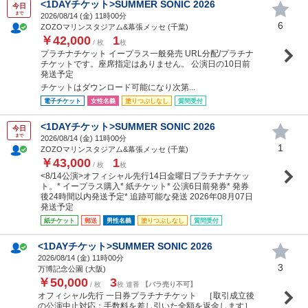
<1DAYチケット>SUMMER SONIC 2026
今日
まで
2026/08/14 (
金
) 11時00分
6
ZOZOマリンスタジアム&幕張メッセ (千葉)
￥42,000
1
/ 枚
枚
プラチナチケット イープラス一般発売 URL分配/プラチナ
チケットです。座席指定はありません。 公演日の10日前
発送予定
チケットはダウンロード可能になり次第...
電子チケット
女性名義
塗りつぶしなし
質問受付
<1DAYチケット>SUMMER SONIC 2026
今日
まで
2026/08/14 (
金
) 11時00分
1
ZOZOマリンスタジアム&幕張メッセ (千葉)
￥43,000
1
/ 枚
枚
<8/14公演>オフィシャル先行14日金曜日プラチナチケッ
ト。* イープラス購入* 紙チケット* 公演6日前発券* 発券
後24時間以内発送予定* 追跡可能な発送 2026年08月07日
発送予定
紙チケット
郵送
男性名義
塗りつぶしなし
質問受付
<1DAYチケット>SUMMER SONIC 2026
2026/08/14 (
金
) 11時00分
3
万博記念公園 (大阪)
￥50,000
3
/ 枚
枚 連番
【バラ売り不可】
オフィシャル先行 一日券プラチナチケット ［取引成立後
の公演中止対応：手数料を差し引いた全額を返金します］