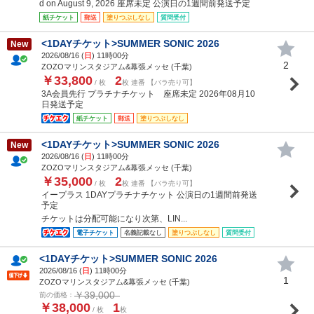
d on August 9, 2026 座席未定 公演日の1週間前発送予定
紙チケット
郵送
塗りつぶしなし
質問受付
<1DAYチケット>SUMMER SONIC 2026
New
2026/08/16 (
日
) 11時00分
2
ZOZOマリンスタジアム&幕張メッセ (千葉)
￥33,800
2
/ 枚
枚 連番 【バラ売り可】
3A会員先行 プラチナチケット 座席未定 2026年08月10
日発送予定
紙チケット
郵送
塗りつぶしなし
<1DAYチケット>SUMMER SONIC 2026
New
2026/08/16 (
日
) 11時00分
ZOZOマリンスタジアム&幕張メッセ (千葉)
￥35,000
2
/ 枚
枚 連番 【バラ売り可】
イープラス 1DAYプラチナチケット 公演日の1週間前発送
予定
チケットは分配可能になり次第、LIN...
電子チケット
名義記載なし
塗りつぶしなし
質問受付
<1DAYチケット>SUMMER SONIC 2026
2026/08/16 (
日
) 11時00分
1
ZOZOマリンスタジアム&幕張メッセ (千葉)
￥39,000
前の価格：
￥38,000
1
/ 枚
枚