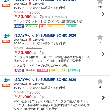
2026/08/16 (
日
) 11時00分
28
ZOZOマリンスタジアム&幕張メッセ (千葉)
￥23,000
前の価格：
￥20,000
2
/ 枚
枚 連番 【バラ売り可】
ローソンチケット 一日券 公演日の1週間前発送予定
紙チケット
郵送
塗りつぶしなし
質問受付
<1DAYチケット>SUMMER SONIC 2026
2026/08/16 (
日
) 11時00分
7
ZOZOマリンスタジアム&幕張メッセ (千葉)
￥21,000
前の価格：
￥20,500
1
/ 枚
枚
イープラス 自由席 1日券 中止の際は事務手数料を引いた
代金を返金いたします。 公演日の1週間前発送予定
ご入金後、マイページの連絡ボードで発...
発券番号
女性名義
塗りつぶしなし
質問受付
<1DAYチケット>SUMMER SONIC 2026
2026/08/16 (
日
) 11時00分
4
ZOZOマリンスタジアム&幕張メッセ (千葉)
￥25,000
前の価格：
￥21,000
1
/ 枚
枚
<8/16公演>オフィシャル先行* イープラス購入* 紙チケッ
ト* 公演6日前発券* 発券後24時間以内発送予定* 追跡可能
な発送 2026年08月08日発送予定