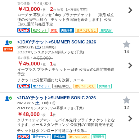
￥48,000
前の価格：
￥43,000
2
/ 枚
枚 連番
【バラ売り不可】
ローチケ 幕張メッセ 1day プラチナチケット ［取引成立
後の公演中止対応：チケット券面額を返金します］ 公演
日の1週間前発送予定
紙チケット
郵送
男性名義
塗りつぶしなし
質問受付
<1DAYチケット>SUMMER SONIC 2026
2026/08/15 (
土
) 11時00分
14
ZOZOマリンスタジアム&幕張メッセ (千葉)
￥55,000
前の価格：
￥45,000
1
/ 枚
枚
イープラス プラチナチケット一日券 公演日の1週間前発送
予定
チケットは分配可能になり次第、メール...
電子チケット
名義記載なし
塗りつぶしなし
質問受付
<1DAYチケット>SUMMER SONIC 2026
2026/08/15 (
土
) 11時00分
12
ZOZOマリンスタジアム&幕張メッセ (千葉)
￥48,000
1
/ 枚
枚
クリエイティブマン モバイル先行 プラチナチケットとな
ります。オールスタンディング 公演日の1週間前発送予定
チケットはダウンロード可能になり次第...
電子チケット
男性名義
塗りつぶしなし
質問受付