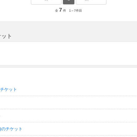
7
全
件 1～7件目
ケット
のチケット
ト
)のチケット