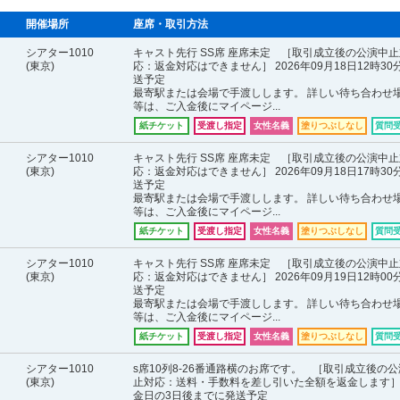
開催場所
座席・取引方法
シアター1010
キャスト先行 SS席 座席未定 ［取引成立後の公演中止
(東京)
応：返金対応はできません］ 2026年09月18日12時30
送予定
最寄駅または会場で手渡しします。 詳しい待ち合わせ
等は、ご入金後にマイページ...
紙チケット
受渡し指定
女性名義
塗りつぶしなし
質問
シアター1010
キャスト先行 SS席 座席未定 ［取引成立後の公演中止
(東京)
応：返金対応はできません］ 2026年09月18日17時30
送予定
最寄駅または会場で手渡しします。 詳しい待ち合わせ
等は、ご入金後にマイページ...
紙チケット
受渡し指定
女性名義
塗りつぶしなし
質問
シアター1010
キャスト先行 SS席 座席未定 ［取引成立後の公演中止
(東京)
応：返金対応はできません］ 2026年09月19日12時00
送予定
最寄駅または会場で手渡しします。 詳しい待ち合わせ
等は、ご入金後にマイページ...
紙チケット
受渡し指定
女性名義
塗りつぶしなし
質問
シアター1010
s席10列8-26番通路横のお席です。 ［取引成立後の
(東京)
止対応：送料・手数料を差し引いた全額を返金します］
金日の3日後までに発送予定