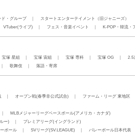
ンド・グループ
｜
スタートエンターテイメント（旧ジャニーズ）
｜
VTuber(ライブ)
｜
フェス・音楽イベント
｜
K-POP・韓流・
｜
宝塚 星組
｜
宝塚 宙組
｜
宝塚 専科
｜
宝塚 OG
｜
2.
｜
歌舞伎
｜
落語・寄席
戦
｜
オープン戦(春季非公式試合)
｜
ファーム・リーグ 東地区
｜
MLBメジャーリーグベースボール(アメリカ・カナダ)
ルー)
｜
プレミアリーグ(イングランド)
ーボール
｜
SVリーグ(SV.LEAGUE)
｜
バレーボール日本代表