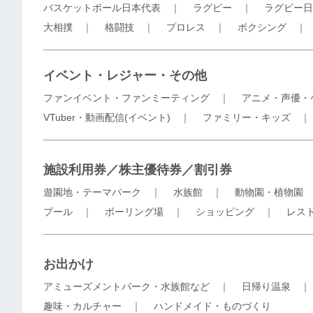
バスケットボール日本代表
｜
ラグビー
｜
ラグビー日
大相撲
｜
格闘技
｜
プロレス
｜
ボクシング
イベント・レジャー・その他
ファンイベント・ファンミーティング
｜
アニメ・声優・
VTuber・動画配信(イベント)
｜
ファミリー・キッズ
施設利用券／株主優待券／割引券
遊園地・テーマパーク
｜
水族館
｜
動物園・植物園
プール
｜
ボーリング場
｜
ショッピング
｜
レス
お出かけ
アミューズメントパーク・水族館など
｜
日帰り温泉
趣味・カルチャー
｜
ハンドメイド・ものづくり