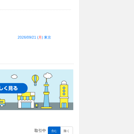
2026/09/21 (
月
) 東京
取引中
含む
除く