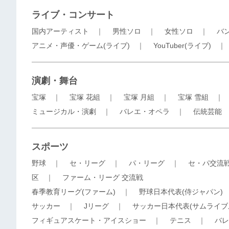
ライブ・コンサート
国内アーティスト
｜
男性ソロ
｜
女性ソロ
｜
バ
アニメ・声優・ゲーム(ライブ)
｜
YouTuber(ライブ)
演劇・舞台
宝塚
｜
宝塚 花組
｜
宝塚 月組
｜
宝塚 雪組
ミュージカル・演劇
｜
バレエ・オペラ
｜
伝統芸能
スポーツ
野球
｜
セ・リーグ
｜
パ・リーグ
｜
セ・パ交流
区
｜
ファーム・リーグ 交流戦
春季教育リーグ(ファーム)
｜
野球日本代表(侍ジャパン)
サッカー
｜
Jリーグ
｜
サッカー日本代表(サムライブ
フィギュアスケート・アイスショー
｜
テニス
｜
バレ