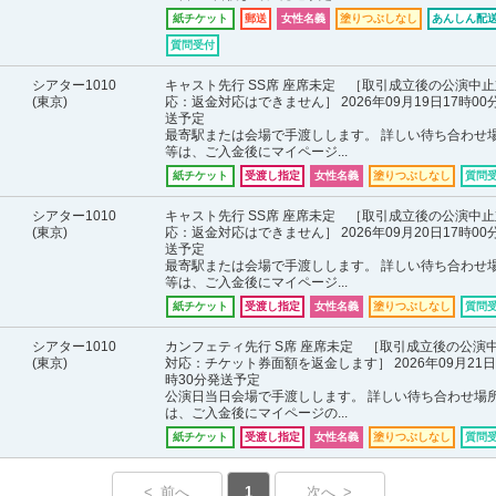
紙チケット
郵送
女性名義
塗りつぶしなし
あんしん配送
質問受付
シアター1010
キャスト先行 SS席 座席未定 ［取引成立後の公演中止
(東京)
応：返金対応はできません］ 2026年09月19日17時00
送予定
最寄駅または会場で手渡しします。 詳しい待ち合わせ
等は、ご入金後にマイページ...
紙チケット
受渡し指定
女性名義
塗りつぶしなし
質問
シアター1010
キャスト先行 SS席 座席未定 ［取引成立後の公演中止
(東京)
応：返金対応はできません］ 2026年09月20日17時00
送予定
最寄駅または会場で手渡しします。 詳しい待ち合わせ
等は、ご入金後にマイページ...
紙チケット
受渡し指定
女性名義
塗りつぶしなし
質問
シアター1010
カンフェティ先行 S席 座席未定 ［取引成立後の公演
(東京)
対応：チケット券面額を返金します］ 2026年09月21日
時30分発送予定
公演日当日会場で手渡しします。 詳しい待ち合わせ場
は、ご入金後にマイページの...
紙チケット
受渡し指定
女性名義
塗りつぶしなし
質問
< 前へ
1
次へ >