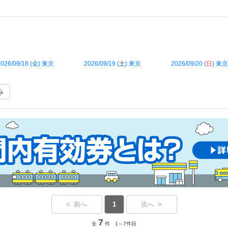
026/09/18 (
金
) 東京
2026/09/19 (
土
) 東京
2026/09/20 (
日
) 東京
み
< 前へ
1
次へ >
7
全
件 1～7件目