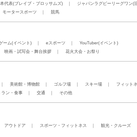
本代表(ブレイブ・ブロッサムズ)
｜
ジャパンラグビーリーグワン(
｜
モータースポーツ
｜
競馬
ゲーム(イベント)
｜
eスポーツ
｜
YouTuber(イベント)
｜
映画・試写会・舞台挨拶
｜
花火大会・お祭り
｜
美術館・博物館
｜
ゴルフ場
｜
スキー場
｜
フィット
トラン・食事
｜
交通
｜
その他
｜
アウトドア
｜
スポーツ・フィットネス
｜
観光・クルーズ