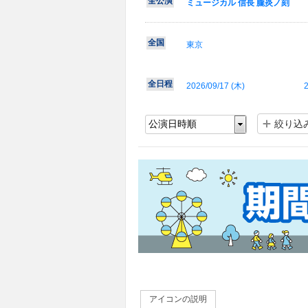
全公演
ミュージカル 信長 朧炎ノ刻
全国
東京
全日程
2026/09/17 (
木
)
2
絞り込
アイコンの説明