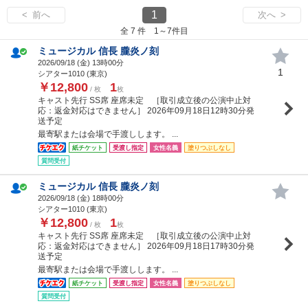
1
< 前へ
次へ >
全 7 件 1～7件目
ミュージカル 信長 朧炎ノ刻
2026/09/18 (
金
) 13時00分
1
シアター1010 (東京)
￥12,800
1
/ 枚
枚
キャスト先行 SS席 座席未定 ［取引成立後の公演中止対
応：返金対応はできません］ 2026年09月18日12時30分発
送予定
最寄駅または会場で手渡しします。 ...
紙チケット
受渡し指定
女性名義
塗りつぶしなし
質問受付
ミュージカル 信長 朧炎ノ刻
2026/09/18 (
金
) 18時00分
シアター1010 (東京)
￥12,800
1
/ 枚
枚
キャスト先行 SS席 座席未定 ［取引成立後の公演中止対
応：返金対応はできません］ 2026年09月18日17時30分発
送予定
最寄駅または会場で手渡しします。 ...
紙チケット
受渡し指定
女性名義
塗りつぶしなし
質問受付