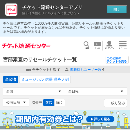
チケット流通センターアプリ
開く
値下げ情報をリアルタイムに受け取ろう
チケ流は運営25年・1,000万件の取引実績、公式リセールも取扱うチケットリ
セールです。チケットが届かなければ全額返金。チケット価格は定価より安い
または高い場合があります。
検索
出品
ログイン
メニュー
この公演の
宮部素直のリセールチケット一覧
チケットを売る
7
4
全チケット件数
掲載待ちユーザー数
全公演
ミュージカル 信長 朧炎ノ刻
取引中
含む
除く
絞り込み