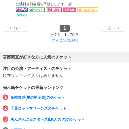
公演日当日会場で手渡しします。 詳...
紙チケット
受渡し指定
女性名義
塗りつぶしなし
質問受付
1
< 前へ
次へ >
全 7 件 1～7件目
アイコンの説明
宮部素直が好きな方に人気のチケット
注目の公演・アーティストのチケット
現在ランキング入りはありません
売れ筋チケットの最新ランキング
高校野球(夏の甲子園)のチケット
千葉ロッテマリーンズのチケット
あんさんぶるスターズ!(あんスタ)のチケット