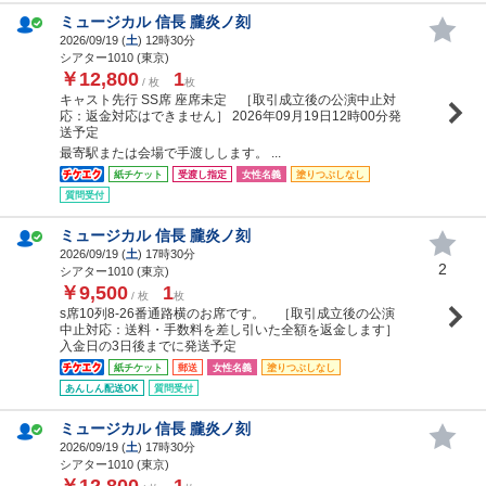
ミュージカル 信長 朧炎ノ刻
2026/09/19 (
土
) 12時30分
シアター1010 (東京)
￥12,800
1
/ 枚
枚
キャスト先行 SS席 座席未定 ［取引成立後の公演中止対
応：返金対応はできません］ 2026年09月19日12時00分発
送予定
最寄駅または会場で手渡しします。 ...
紙チケット
受渡し指定
女性名義
塗りつぶしなし
質問受付
ミュージカル 信長 朧炎ノ刻
2026/09/19 (
土
) 17時30分
2
シアター1010 (東京)
￥9,500
1
/ 枚
枚
s席10列8-26番通路横のお席です。 ［取引成立後の公演
中止対応：送料・手数料を差し引いた全額を返金します］
入金日の3日後までに発送予定
紙チケット
郵送
女性名義
塗りつぶしなし
あんしん配送OK
質問受付
ミュージカル 信長 朧炎ノ刻
2026/09/19 (
土
) 17時30分
シアター1010 (東京)
￥12,800
1