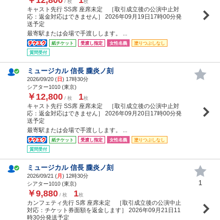
/ 枚
枚
キャスト先行 SS席 座席未定 ［取引成立後の公演中止対
応：返金対応はできません］ 2026年09月19日17時00分発
送予定
最寄駅または会場で手渡しします。 ...
紙チケット
受渡し指定
女性名義
塗りつぶしなし
質問受付
ミュージカル 信長 朧炎ノ刻
2026/09/20 (
日
) 17時30分
シアター1010 (東京)
￥12,800
1
/ 枚
枚
キャスト先行 SS席 座席未定 ［取引成立後の公演中止対
応：返金対応はできません］ 2026年09月20日17時00分発
送予定
最寄駅または会場で手渡しします。 ...
紙チケット
受渡し指定
女性名義
塗りつぶしなし
質問受付
ミュージカル 信長 朧炎ノ刻
2026/09/21 (
月
) 12時30分
1
シアター1010 (東京)
￥9,880
1
/ 枚
枚
カンフェティ先行 S席 座席未定 ［取引成立後の公演中止
対応：チケット券面額を返金します］ 2026年09月21日11
時30分発送予定