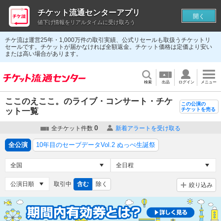
チケット流通センターアプリ
開く
値下げ情報をリアルタイムに受け取ろう
チケ流は運営25年・1,000万件の取引実績、公式リセールも取扱うチケットリ
セールです。チケットが届かなければ全額返金。チケット価格は定価より安い
または高い場合があります。
検索
出品
ログイン
メニュー
ここのえここ。のライブ・コンサート・チケ
この公演の
ット一覧
チケットを売る
0
全チケット件数
新着アラートを受け取る
全公演
10年目のセーブデータVol.2 ぬっぺ生誕祭
取引中
含む
除く
絞り込み