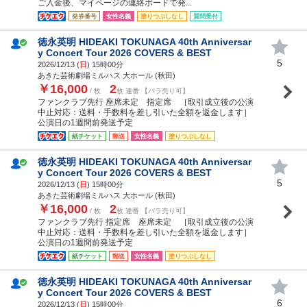
ご入金後、マイページの連絡ボードで発...
発券番号
女性名義
塗りつぶしなし
質問受付
徳永英明 HIDEAKI TOKUNAGA 40th Anniversar
y Concert Tour 2026 COVERS & BEST
5
2026/12/13 (
日
) 15時00分
あきた芸術劇場ミルハス 大ホール (秋田)
￥16,000
2
/ 枚
枚 連番 【バラ売り可】
ファンクラブ先行 座席未定 指定席 ［取引成立後の公演
中止対応：送料・手数料を差し引いた全額を返金します］
公演日の1週間前発送予定
紙チケット
郵送
女性名義
塗りつぶしなし
徳永英明 HIDEAKI TOKUNAGA 40th Anniversar
y Concert Tour 2026 COVERS & BEST
5
2026/12/13 (
日
) 15時00分
あきた芸術劇場ミルハス 大ホール (秋田)
￥16,000
2
/ 枚
枚 連番 【バラ売り可】
ファンクラブ先行 指定席 座席未定 ［取引成立後の公演
中止対応：送料・手数料を差し引いた全額を返金します］
公演日の1週間前発送予定
紙チケット
郵送
女性名義
塗りつぶしなし
徳永英明 HIDEAKI TOKUNAGA 40th Anniversar
y Concert Tour 2026 COVERS & BEST
6
2026/12/13 (
日
) 15時00分