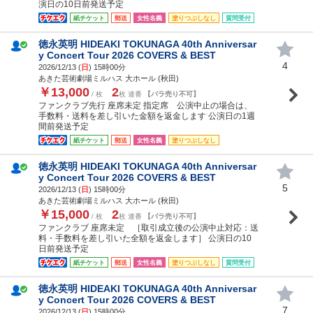
演日の10日前発送予定
紙チケット
郵送
女性名義
塗りつぶしなし
質問受付
徳永英明 HIDEAKI TOKUNAGA 40th Anniversar
y Concert Tour 2026 COVERS & BEST
4
2026/12/13 (
日
) 15時00分
あきた芸術劇場ミルハス 大ホール (秋田)
￥13,000
2
/ 枚
枚 連番
【バラ売り不可】
ファンクラブ先行 座席未定 指定席 公演中止の場合は、
手数料・送料を差し引いた金額を返金します 公演日の1週
間前発送予定
紙チケット
郵送
女性名義
塗りつぶしなし
徳永英明 HIDEAKI TOKUNAGA 40th Anniversar
y Concert Tour 2026 COVERS & BEST
5
2026/12/13 (
日
) 15時00分
あきた芸術劇場ミルハス 大ホール (秋田)
￥15,000
2
/ 枚
枚 連番
【バラ売り不可】
ファンクラブ 座席未定 ［取引成立後の公演中止対応：送
料・手数料を差し引いた全額を返金します］ 公演日の10
日前発送予定
紙チケット
郵送
女性名義
塗りつぶしなし
質問受付
徳永英明 HIDEAKI TOKUNAGA 40th Anniversar
y Concert Tour 2026 COVERS & BEST
7
2026/12/13 (
日
) 15時00分