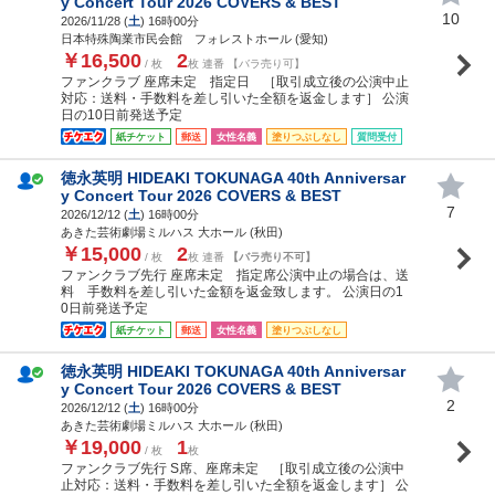
y Concert Tour 2026 COVERS & BEST
10
2026/11/28 (
土
) 16時00分
日本特殊陶業市民会館 フォレストホール (愛知)
￥16,500
2
/ 枚
枚 連番 【バラ売り可】
ファンクラブ 座席未定 指定日 ［取引成立後の公演中止
対応：送料・手数料を差し引いた全額を返金します］ 公演
日の10日前発送予定
紙チケット
郵送
女性名義
塗りつぶしなし
質問受付
徳永英明 HIDEAKI TOKUNAGA 40th Anniversar
y Concert Tour 2026 COVERS & BEST
7
2026/12/12 (
土
) 16時00分
あきた芸術劇場ミルハス 大ホール (秋田)
￥15,000
2
/ 枚
枚 連番
【バラ売り不可】
ファンクラブ先行 座席未定 指定席公演中止の場合は、送
料 手数料を差し引いた金額を返金致します。 公演日の1
0日前発送予定
紙チケット
郵送
女性名義
塗りつぶしなし
徳永英明 HIDEAKI TOKUNAGA 40th Anniversar
y Concert Tour 2026 COVERS & BEST
2
2026/12/12 (
土
) 16時00分
あきた芸術劇場ミルハス 大ホール (秋田)
￥19,000
1
/ 枚
枚
ファンクラブ先行 S席、座席未定 ［取引成立後の公演中
止対応：送料・手数料を差し引いた全額を返金します］ 公