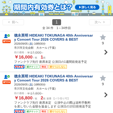
1
< 前へ
次へ >
全 34 件 1～34件目
徳永英明 HIDEAKI TOKUNAGA 40th Anniversar
y Concert Tour 2026 COVERS & BEST
9
2026/09/05 (
土
) 16時00分
市川市文化会館 大ホール (千葉)
￥17,000
前の価格：
￥16,000
1
/ 枚
枚
ファンクラブ先行 座席未定 公演日の1週間前発送予定
紙チケット
郵送
塗りつぶしなし
徳永英明 HIDEAKI TOKUNAGA 40th Anniversar
y Concert Tour 2026 COVERS & BEST
9
2026/09/05 (
土
) 16時00分
市川市文化会館 大ホール (千葉)
￥17,800
前の価格：
￥16,800
2
/ 枚
枚 連番 【バラ売り可】
ファンクラブ先行 座席未定 公演中止の際は送料手数料
を差し引いた金額を返金します 公演日の10日前発送予定
紙チケット
郵送
塗りつぶしなし