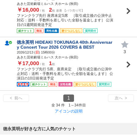
あきた芸術劇場ミルハス 大ホール (秋田)
￥16,000
2
/ 枚
枚 連番 【バラ売り可】
ファンクラブ先行 座席未定S席 ［取引成立後の公演中止
対応：送料・手数料を差し引いた全額を返金します］ 公演
日の1週間前発送予定
紙チケット
郵送
男性名義
塗りつぶしなし
質問受付
徳永英明 HIDEAKI TOKUNAGA 40th Anniversar
y Concert Tour 2026 COVERS & BEST
3
2026/12/13 (
日
) 15時00分
あきた芸術劇場ミルハス 大ホール (秋田)
￥17,000
1
/ 枚
枚
ファンクラブ先行 S席、座席未定 ［取引成立後の公演中
止対応：送料・手数料を差し引いた全額を返金します］ 公
演日の10日前発送予定
紙チケット
郵送
女性名義
塗りつぶしなし
質問受付
1
< 前へ
次へ >
全 34 件 1～34件目
アイコンの説明
徳永英明が好きな方に人気のチケット