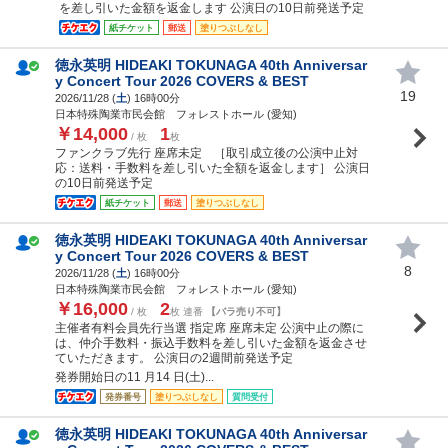
を差し引いた金額を返金します 公演日の10日前発送予定
紙チケット
郵送
塗りつぶしなし
徳永英明 HIDEAKI TOKUNAGA 40th Anniversar
y Concert Tour 2026 COVERS & BEST
19
2026/11/28 (
土
) 16時00分
日本特殊陶業市民会館 フォレストホール (愛知)
￥14,000
1
/ 枚
枚
ファンクラブ先行 座席未定 ［取引成立後の公演中止対
応：送料・手数料を差し引いた全額を返金します］ 公演日
の10日前発送予定
紙チケット
郵送
塗りつぶしなし
徳永英明 HIDEAKI TOKUNAGA 40th Anniversar
y Concert Tour 2026 COVERS & BEST
8
2026/11/28 (
土
) 16時00分
日本特殊陶業市民会館 フォレストホール (愛知)
￥16,000
2
/ 枚
枚 連番
【バラ売り不可】
主催者有料会員先行当選 指定席 座席未定 公演中止の際に
は、仲介手数料・振込手数料を差し引いた金額を返金させ
ていただきます。 公演日の2週間前発送予定
発券開始日の11 月14 日(土)...
発券番号
塗りつぶしなし
質問受付
徳永英明 HIDEAKI TOKUNAGA 40th Anniversar