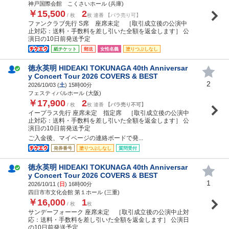
神戸国際会館 こくさいホール (兵庫)
￥15,500
2
/ 枚
枚 連番 【バラ売り可】
ファンクラブ先行 S席 座席未定 ［取引成立後の公演中
止対応：送料・手数料を差し引いた全額を返金します］ 公
演日の10日前発送予定
紙チケット
郵送
女性名義
塗りつぶしなし
徳永英明 HIDEAKI TOKUNAGA 40th Anniversar
y Concert Tour 2026 COVERS & BEST
2
2026/10/03 (
土
) 15時00分
フェスティバルホール (大阪)
￥17,900
2
/ 枚
枚 連番
【バラ売り不可】
イープラス先行 座席未定 指定席 ［取引成立後の公演中
止対応：送料・手数料を差し引いた全額を返金します］ 公
演日の10日前発送予定
ご入金後、マイページの連絡ボードで発...
発券番号
塗りつぶしなし
質問受付
徳永英明 HIDEAKI TOKUNAGA 40th Anniversar
y Concert Tour 2026 COVERS & BEST
1
2026/10/11 (
日
) 16時00分
四日市市文化会館 第１ホール (三重)
￥16,000
1
/ 枚
枚
サンデーフォーーク 座席未定 ［取引成立後の公演中止対
応：送料・手数料を差し引いた全額を返金します］ 公演日
の10日前発送予定