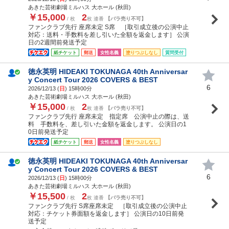
あきた芸術劇場ミルハス 大ホール (秋田)
￥15,000
2
/ 枚
枚 連番
【バラ売り不可】
ファンクラブ先行 座席未定 S席 ［取引成立後の公演中止
対応：送料・手数料を差し引いた全額を返金します］ 公演
日の2週間前発送予定
紙チケット
郵送
女性名義
塗りつぶしなし
質問受付
徳永英明 HIDEAKI TOKUNAGA 40th Anniversar
y Concert Tour 2026 COVERS & BEST
6
2026/12/13 (
日
) 15時00分
あきた芸術劇場ミルハス 大ホール (秋田)
￥15,000
2
/ 枚
枚 連番
【バラ売り不可】
ファンクラブ先行 座席未定 指定席 公演中止の際は、送
料 手数料を、差し引いた金額を返金します。 公演日の1
0日前発送予定
紙チケット
郵送
女性名義
塗りつぶしなし
徳永英明 HIDEAKI TOKUNAGA 40th Anniversar
y Concert Tour 2026 COVERS & BEST
6
2026/12/13 (
日
) 15時00分
あきた芸術劇場ミルハス 大ホール (秋田)
￥15,500
2
/ 枚
枚 連番
【バラ売り不可】
ファンクラブ先行 S席座席未定 ［取引成立後の公演中止
対応：チケット券面額を返金します］ 公演日の10日前発
送予定