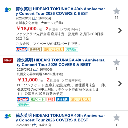
徳永英明 HIDEAKI TOKUNAGA 40th Anniversar
y Concert Tour 2026 COVERS & BEST
11
2026/09/05 (
土
) 16時00分
市川市文化会館 大ホール (千葉)
￥18,000
2
/ 枚
枚 連番
【バラ売り不可】
ファンクラブ先行当選 座席未定 指定席 公演日の10日前
発送予定
ご入金後、マイページの連絡ボードで発...
発券番号
塗りつぶしなし
質問受付
徳永英明 HIDEAKI TOKUNAGA 40th Anniversa
New
ry Concert Tour 2026 COVERS & BEST
1
2026/09/12 (
土
) 16時00分
札幌文化芸術劇場 hitaru (北海道)
￥11,000
2
/ 枚
枚 連番
【バラ売り不可】
ローソンチケット 座席未定(指定席)、整理番号未定 ［取
引成立後の公演中止対応：チケット券面額を返金しま
す］ 公演日の10日前発送予定
紙チケット
郵送
男性名義
塗りつぶしなし
質問受付
徳永英明 HIDEAKI TOKUNAGA 40th Anniversar
y Concert Tour 2026 COVERS & BEST
7
2026/09/12 (
土
) 16時00分