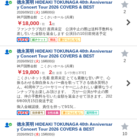
徳永英明 HIDEAKI TOKUNAGA 40th Anniversar
y Concert Tour 2026 COVERS & BEST
2
2026/09/22 (
火
) 16時00分
神戸国際会館 こくさいホール (兵庫)
￥18,000
1
/ 枚
枚
ファンクラブ先行 座席未定 公演中止の際は送料手数料を
差し引いた金額を返金します 公演日の10日前発送予定
紙チケット
郵送
塗りつぶしなし
徳永英明 HIDEAKI TOKUNAGA 40th Anniversar
y Concert Tour 2026 COVERS & BEST
2
2026/09/22 (
火
) 16時00分
神戸国際会館 こくさいホール (兵庫)
￥19,800
2
/ 枚
枚 連番
【バラ売り不可】
こくさいネット先着 座席未定 とても素敵な甘い声で、心
振るわせる御自身＆カバー曲を歌って下さる徳永英明さ
ん。40周年アニバーサリーイヤーにふさわしい豪華なライ
ンナップをお楽しみ頂けます。 万が一公演が中止の際
は、仲介手数料を引いた金額を返金させて頂きます。 202
6年09月15日発送予定
御入金確認後、責任を持って9/15(...
発券番号
女性名義
塗りつぶしなし
質問受付
徳永英明 HIDEAKI TOKUNAGA 40th Anniversar
y Concert Tour 2026 COVERS & BEST
10
2026/09/23 (
水
) 15時00分