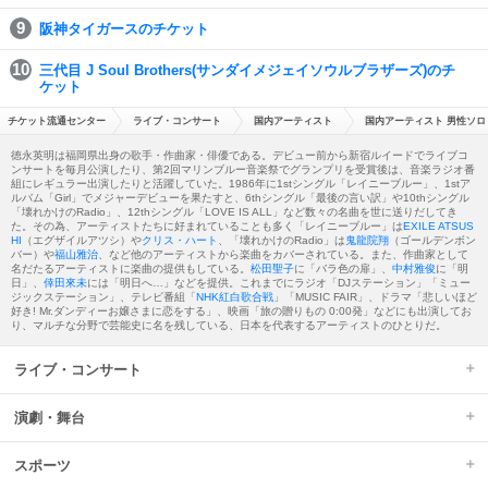
阪神タイガースのチケット
三代目 J Soul Brothers(サンダイメジェイソウルブラザーズ)のチ
ケット
チケット流通センター
ライブ・コンサート
国内アーティスト
国内アーティスト 男性ソロ
徳永英明は福岡県出身の歌手・作曲家・俳優である。デビュー前から新宿ルイードでライブコ
ンサートを毎月公演したり、第2回マリンブルー音楽祭でグランプリを受賞後は、音楽ラジオ番
組にレギュラー出演したりと活躍していた。1986年に1stシングル「レイニーブルー」、1stア
ルバム「Girl」でメジャーデビューを果たすと、6thシングル「最後の言い訳」や10thシングル
「壊れかけのRadio」、12thシングル「LOVE IS ALL」など数々の名曲を世に送りだしてき
た。その為、アーティストたちに好まれていることも多く「レイニーブルー」は
EXILE ATSUS
HI
（エグザイルアツシ）や
クリス・ハート
、「壊れかけのRadio」は
鬼龍院翔
（ゴールデンボン
バー）や
福山雅治
、など他のアーティストから楽曲をカバーされている。また、作曲家として
名だたるアーティストに楽曲の提供もしている。
松田聖子
に「バラ色の扉」、
中村雅俊
に「明
日」、
倖田來未
には「明日へ…」などを提供。これまでにラジオ「DJステーション」「ミュー
ジックステーション」、テレビ番組「
NHK紅白歌合戦
」「MUSIC FAIR」、ドラマ「悲しいほど
好き! Mr.ダンディーお嬢さまに恋をする」、映画「旅の贈りもの 0:00発」などにも出演してお
り、マルチな分野で芸能史に名を残している、日本を代表するアーティストのひとりだ。
ライブ・コンサート
演劇・舞台
スポーツ