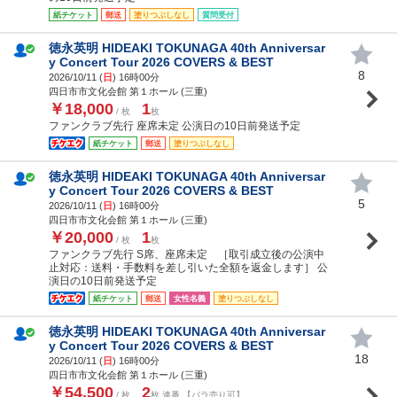
紙チケット
郵送
塗りつぶしなし
質問受付
徳永英明 HIDEAKI TOKUNAGA 40th Anniversar
y Concert Tour 2026 COVERS & BEST
8
2026/10/11 (
日
) 16時00分
四日市市文化会館 第１ホール (三重)
￥18,000
1
/ 枚
枚
ファンクラブ先行 座席未定 公演日の10日前発送予定
紙チケット
郵送
塗りつぶしなし
徳永英明 HIDEAKI TOKUNAGA 40th Anniversar
y Concert Tour 2026 COVERS & BEST
5
2026/10/11 (
日
) 16時00分
四日市市文化会館 第１ホール (三重)
￥20,000
1
/ 枚
枚
ファンクラブ先行 S席、座席未定 ［取引成立後の公演中
止対応：送料・手数料を差し引いた全額を返金します］ 公
演日の10日前発送予定
紙チケット
郵送
女性名義
塗りつぶしなし
徳永英明 HIDEAKI TOKUNAGA 40th Anniversar
y Concert Tour 2026 COVERS & BEST
18
2026/10/11 (
日
) 16時00分
四日市市文化会館 第１ホール (三重)
￥54,500
2
/ 枚
枚 連番 【バラ売り可】