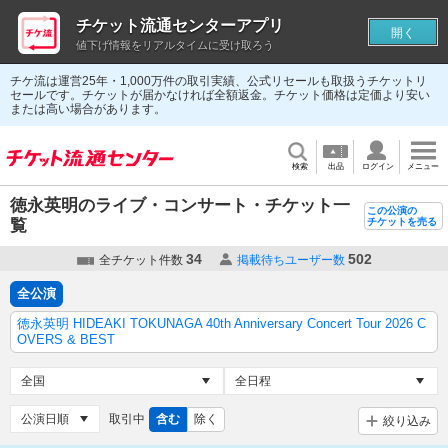
チケット流通センターアプリ
開く
値下げ情報をリアルタイムに受け取ろう
チケ流は運営25年・1,000万件の取引実績、公式リセールも取扱うチケットリ
セールです。チケットが届かなければ全額返金。チケット価格は定価より安い
または高い場合があります。
検索
出品
ログイン
メニュー
徳永英明のライブ・コンサート・チケット一
この公演の
覧
チケットを売る
34
502
全チケット件数
掲載待ちユーザー数
全公演
徳永英明 HIDEAKI TOKUNAGA 40th Anniversary Concert Tour 2026 C
OVERS & BEST
取引中
含む
除く
絞り込み