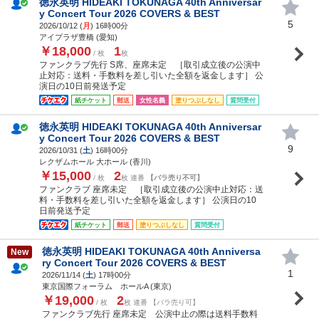
徳永英明 HIDEAKI TOKUNAGA 40th Anniversar
y Concert Tour 2026 COVERS & BEST
5
2026/10/12 (
月
) 16時00分
アイプラザ豊橋 (愛知)
￥18,000
1
/ 枚
枚
ファンクラブ先行 S席、座席未定 ［取引成立後の公演中
止対応：送料・手数料を差し引いた全額を返金します］ 公
演日の10日前発送予定
紙チケット
郵送
女性名義
塗りつぶしなし
質問受付
徳永英明 HIDEAKI TOKUNAGA 40th Anniversar
y Concert Tour 2026 COVERS & BEST
9
2026/10/31 (
土
) 16時00分
レクザムホール 大ホール (香川)
￥15,000
2
/ 枚
枚 連番
【バラ売り不可】
ファンクラブ 座席未定 ［取引成立後の公演中止対応：送
料・手数料を差し引いた全額を返金します］ 公演日の10
日前発送予定
紙チケット
郵送
塗りつぶしなし
質問受付
徳永英明 HIDEAKI TOKUNAGA 40th Anniversa
New
ry Concert Tour 2026 COVERS & BEST
1
2026/11/14 (
土
) 17時00分
東京国際フォーラム ホールA (東京)
￥19,000
2
/ 枚
枚 連番 【バラ売り可】
ファンクラブ先行 座席未定 公演中止の際は送料手数料