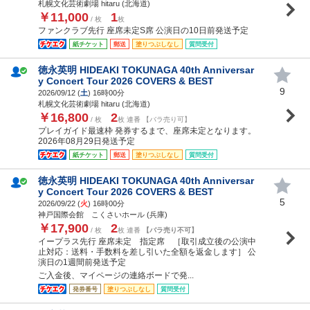
札幌文化芸術劇場 hitaru (北海道)
￥11,000
1
/ 枚
枚
ファンクラブ先行 座席未定S席 公演日の10日前発送予定
紙チケット
郵送
塗りつぶしなし
質問受付
徳永英明 HIDEAKI TOKUNAGA 40th Anniversar
y Concert Tour 2026 COVERS & BEST
9
2026/09/12 (
土
) 16時00分
札幌文化芸術劇場 hitaru (北海道)
￥16,800
2
/ 枚
枚 連番 【バラ売り可】
プレイガイド最速枠 発券するまで、座席未定となります。
2026年08月29日発送予定
紙チケット
郵送
塗りつぶしなし
質問受付
徳永英明 HIDEAKI TOKUNAGA 40th Anniversar
y Concert Tour 2026 COVERS & BEST
5
2026/09/22 (
火
) 16時00分
神戸国際会館 こくさいホール (兵庫)
￥17,900
2
/ 枚
枚 連番
【バラ売り不可】
イープラス先行 座席未定 指定席 ［取引成立後の公演中
止対応：送料・手数料を差し引いた全額を返金します］ 公
演日の1週間前発送予定
ご入金後、マイページの連絡ボードで発...
発券番号
塗りつぶしなし
質問受付