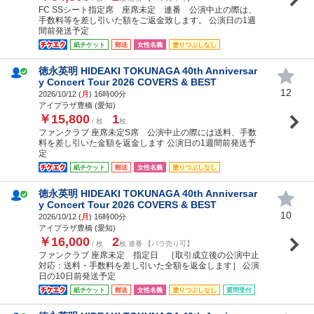
FC SSシート指定席 座席未定 連番 公演中止の際は、
手数料等を差し引いた額をご返金致します。 公演日の1週
間前発送予定
紙チケット
郵送
女性名義
塗りつぶしなし
徳永英明 HIDEAKI TOKUNAGA 40th Anniversar
y Concert Tour 2026 COVERS & BEST
12
2026/10/12 (
月
) 16時00分
アイプラザ豊橋 (愛知)
￥15,800
1
/ 枚
枚
ファンクラブ 座席未定S席 公演中止の際には送料、手数
料を差し引いた金額を返金します 公演日の1週間前発送予
定
紙チケット
郵送
女性名義
塗りつぶしなし
徳永英明 HIDEAKI TOKUNAGA 40th Anniversar
y Concert Tour 2026 COVERS & BEST
10
2026/10/12 (
月
) 16時00分
アイプラザ豊橋 (愛知)
￥16,000
2
/ 枚
枚 連番 【バラ売り可】
ファンクラブ 座席未定 指定日 ［取引成立後の公演中止
対応：送料・手数料を差し引いた全額を返金します］ 公演
日の10日前発送予定
紙チケット
郵送
女性名義
塗りつぶしなし
質問受付