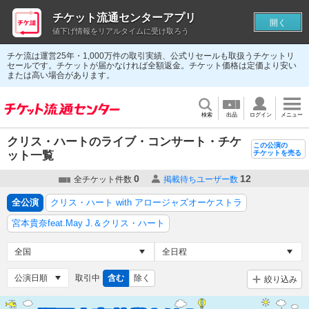
チケット流通センターアプリ
開く
値下げ情報をリアルタイムに受け取ろう
チケ流は運営25年・1,000万件の取引実績、公式リセールも取扱うチケットリ
セールです。チケットが届かなければ全額返金。チケット価格は定価より安い
または高い場合があります。
検索
出品
ログイン
メニュー
クリス・ハートのライブ・コンサート・チケ
この公演の
ット一覧
チケットを売る
0
12
全チケット件数
掲載待ちユーザー数
全公演
クリス・ハート with アロージャズオーケストラ
宮本貴奈feat.May J.＆クリス・ハート
取引中
含む
除く
絞り込み