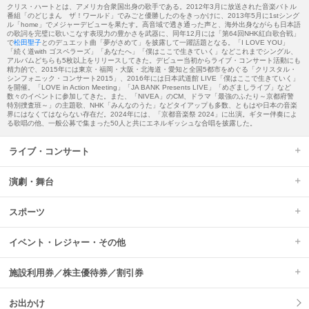
クリス・ハートとは、アメリカ合衆国出身の歌手である。2012年3月に放送された音楽バトル
番組「のどじまん ザ！ワールド」でみごと優勝したのをきっかけに、2013年5月に1stシング
ル「home」でメジャーデビューを果たす。高音域で透き通った声と、海外出身ながらも日本語
の歌詞を完璧に歌いこなす表現力の豊かさを武器に、同年12月には「第64回NHK紅白歌合戦」
で
松田聖子
とのデュエット曲「夢がさめて」を披露して一躍話題となる。「I LOVE YOU」
「続く道with ゴスペラーズ」「あなたへ」「僕はここで生きていく」などこれまでシングル、
アルバムどちらも5枚以上をリリースしてきた。デビュー当初からライブ・コンサート活動にも
精力的で、2015年には東京・福岡・大阪・北海道・愛知と全国5都市をめぐる「クリスタル・
シンフォニック・コンサート2015」、2016年には日本武道館 LIVE「僕はここで生きていく」
を開催。「LOVE in Action Meeting」「JA BANK Presents LIVE」「めざましライブ」など
数々のイベントに参加してきた。また、「NIVEA」のCM、ドラマ「最強のふたり～京都府警
特別捜査班～」の主題歌、NHK「みんなのうた」などタイアップも多数、ともはや日本の音楽
界にはなくてはならない存在だ。2024年には、「京都音楽祭 2024」に出演。ギター伴奏によ
る歌唱の他、一般公募で集まった50人と共にエネルギッシュな合唱を披露した。
ライブ・コンサート
演劇・舞台
スポーツ
イベント・レジャー・その他
施設利用券／株主優待券／割引券
お出かけ