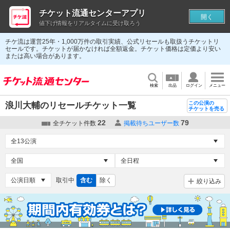
チケット流通センターアプリ
開く
値下げ情報をリアルタイムに受け取ろう
チケ流は運営25年・1,000万件の取引実績、公式リセールも取扱うチケットリ
セールです。チケットが届かなければ全額返金。チケット価格は定価より安い
または高い場合があります。
検索
出品
ログイン
メニュー
この公演の
浪川大輔のリセールチケット一覧
チケットを売る
22
79
全チケット件数
掲載待ちユーザー数
取引中
含む
除く
絞り込み