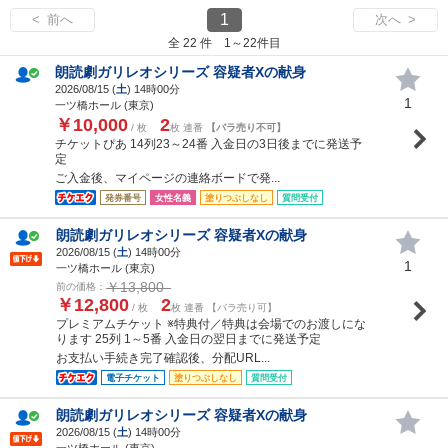
1
< 前へ
次へ >
全 22 件 1～22件目
朗読劇ガリレオシリーズ 容疑者Xの献身
2026/08/15 (
土
) 14時00分
1
一ツ橋ホール (東京)
￥10,000
2
/ 枚
枚 連番
【バラ売り不可】
チケットぴあ 14列23～24番 入金日の3日後までに発送予
定
ご入金後、マイページの連絡ボードで発...
発券番号
女性名義
塗りつぶしなし
質問受付
朗読劇ガリレオシリーズ 容疑者Xの献身
2026/08/15 (
土
) 14時00分
1
一ツ橋ホール (東京)
￥13,800
前の価格：
￥12,800
2
/ 枚
枚 連番 【バラ売り可】
プレミアムチケット ※特典付／特典は会場でのお渡しにな
ります 25列 1～5番 入金日の翌日までに発送予定
お支払い手続き完了確認後、分配URL...
電子チケット
塗りつぶしなし
質問受付
朗読劇ガリレオシリーズ 容疑者Xの献身
2026/08/15 (
土
) 14時00分
一ツ橋ホール (東京)