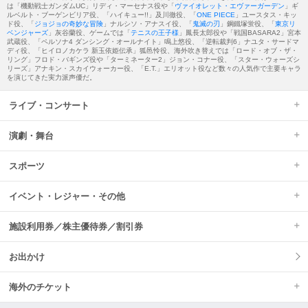
は「機動戦士ガンダムUC」リディ・マーセナス役や「
ヴァイオレット・エヴァーガーデン
」ギ
ルベルト・ブーゲンビリア役、「ハイキュー!!」及川徹役、「
ONE PIECE
」ユースタス・キッ
ド役、「
ジョジョの奇妙な冒険
」ナルシソ・アナスイ役、「
鬼滅の刃
」鋼鐵塚蛍役、「
東京リ
ベンジャーズ
」灰谷蘭役、ゲームでは「
テニスの王子様
」鳳長太郎役や「戦国BASARA2」宮本
武蔵役、「ペルソナ4 ダンシング・オールナイト」鳴上悠役、「逆転裁判6」ナユタ・サードマ
ディ役、「ヒイロノカケラ 新玉依姫伝承」狐邑怜役、海外吹き替えでは「ロード・オブ・ザ・
リング」フロド・バギンズ役や「ターミネーター2」ジョン・コナー役、「スター・ウォーズシ
リーズ」アナキン・スカイウォーカー役、「E.T.」エリオット役など数々の人気作で主要キャラ
を演じてきた実力派声優だ。
ライブ・コンサート
演劇・舞台
スポーツ
イベント・レジャー・その他
施設利用券／株主優待券／割引券
お出かけ
海外のチケット