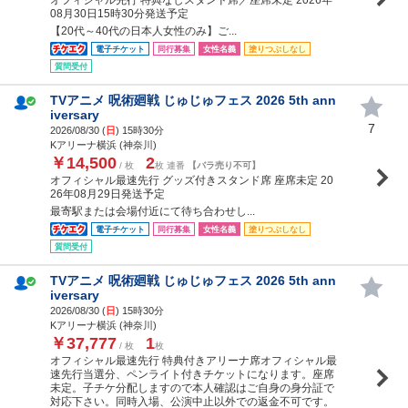
08月30日15時30分発送予定
【20代～40代の日本人女性のみ】ご...
電子チケット
同行募集
女性名義
塗りつぶしなし
質問受付
TVアニメ 呪術廻戦 じゅじゅフェス 2026 5th ann
iversary
7
2026/08/30 (
日
) 15時30分
Kアリーナ横浜 (神奈川)
￥14,500
2
/ 枚
枚 連番
【バラ売り不可】
オフィシャル最速先行 グッズ付きスタンド席 座席未定 20
26年08月29日発送予定
最寄駅または会場付近にて待ち合わせし...
電子チケット
同行募集
女性名義
塗りつぶしなし
質問受付
TVアニメ 呪術廻戦 じゅじゅフェス 2026 5th ann
iversary
2026/08/30 (
日
) 15時30分
Kアリーナ横浜 (神奈川)
￥37,777
1
/ 枚
枚
オフィシャル最速先行 特典付きアリーナ席オフィシャル最
速先行当選分、ペンライト付きチケットになります。座席
未定。子チケ分配しますので本人確認はご自身の身分証で
対応下さい。同時入場、公演中止以外での返金不可です。