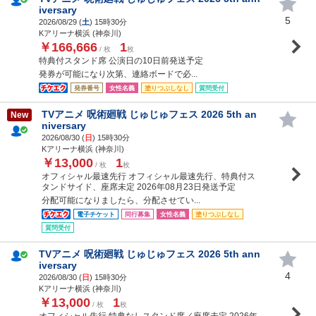
iversary
5
2026/08/29 (
土
) 15時30分
Kアリーナ横浜 (神奈川)
￥166,666
1
/ 枚
枚
特典付スタンド席 公演日の10日前発送予定
発券が可能になり次第、連絡ボードで必...
発券番号
女性名義
塗りつぶしなし
質問受付
TVアニメ 呪術廻戦 じゅじゅフェス 2026 5th an
New
niversary
2026/08/30 (
日
) 15時30分
Kアリーナ横浜 (神奈川)
￥13,000
1
/ 枚
枚
オフィシャル最速先行 オフィシャル最速先行、特典付ス
タンドサイド、座席未定 2026年08月23日発送予定
分配可能になりましたら、分配させてい...
電子チケット
同行募集
女性名義
塗りつぶしなし
質問受付
TVアニメ 呪術廻戦 じゅじゅフェス 2026 5th ann
iversary
4
2026/08/30 (
日
) 15時30分
Kアリーナ横浜 (神奈川)
￥13,000
1
/ 枚
枚
オフィシャル先行 特典なしスタンド席／座席未定 2026年