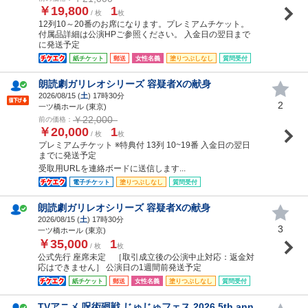
￥19,800
1
/ 枚
枚
12列10～20番のお席になります。プレミアムチケット。
付属品詳細は公演HPご参照ください。 入金日の翌日まで
に発送予定
紙チケット
郵送
女性名義
塗りつぶしなし
質問受付
朗読劇ガリレオシリーズ 容疑者Xの献身
2026/08/15 (
土
) 17時30分
2
一ツ橋ホール (東京)
￥22,000
前の価格：
￥20,000
1
/ 枚
枚
プレミアムチケット ※特典付 13列 10~19番 入金日の翌日
までに発送予定
受取用URLを連絡ボードに送信します...
電子チケット
塗りつぶしなし
質問受付
朗読劇ガリレオシリーズ 容疑者Xの献身
2026/08/15 (
土
) 17時30分
3
一ツ橋ホール (東京)
￥35,000
1
/ 枚
枚
公式先行 座席未定 ［取引成立後の公演中止対応：返金対
応はできません］ 公演日の1週間前発送予定
紙チケット
郵送
女性名義
塗りつぶしなし
質問受付
TVアニメ 呪術廻戦 じゅじゅフェス 2026 5th ann