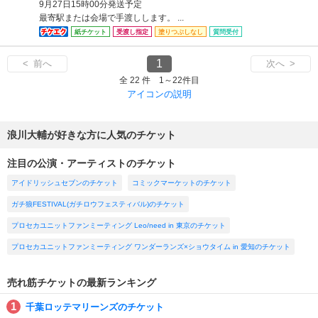
9月27日15時00分発送予定
最寄駅または会場で手渡しします。 ...
紙チケット
受渡し指定
塗りつぶしなし
質問受付
1
< 前へ
次へ >
全 22 件 1～22件目
アイコンの説明
浪川大輔が好きな方に人気のチケット
注目の公演・アーティストのチケット
アイドリッシュセブンのチケット
コミックマーケットのチケット
ガチ狼FESTIVAL(ガチロウフェスティバル)のチケット
プロセカユニットファンミーティング Leo/need in 東京のチケット
プロセカユニットファンミーティング ワンダーランズ×ショウタイム in 愛知のチケット
売れ筋チケットの最新ランキング
千葉ロッテマリーンズのチケット