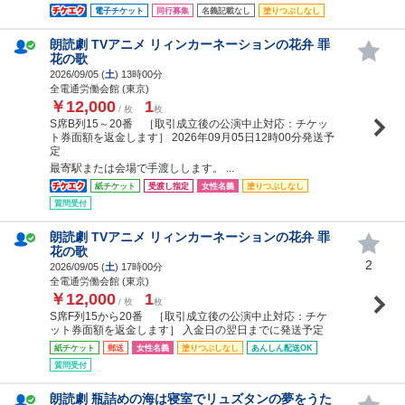
電子チケット
同行募集
名義記載なし
塗りつぶしなし
朗読劇 TVアニメ リィンカーネーションの花弁 罪
花の歌
2026/09/05 (
土
) 13時00分
全電通労働会館 (東京)
￥12,000
1
/ 枚
枚
S席B列15～20番 ［取引成立後の公演中止対応：チケッ
ト券面額を返金します］ 2026年09月05日12時00分発送予
定
最寄駅または会場で手渡しします。 ...
紙チケット
受渡し指定
女性名義
塗りつぶしなし
質問受付
朗読劇 TVアニメ リィンカーネーションの花弁 罪
花の歌
2
2026/09/05 (
土
) 17時00分
全電通労働会館 (東京)
￥12,000
1
/ 枚
枚
S席F列15から20番 ［取引成立後の公演中止対応：チケ
ット券面額を返金します］ 入金日の翌日までに発送予定
紙チケット
郵送
女性名義
塗りつぶしなし
あんしん配送OK
質問受付
朗読劇 瓶詰めの海は寝室でリュズタンの夢をうた