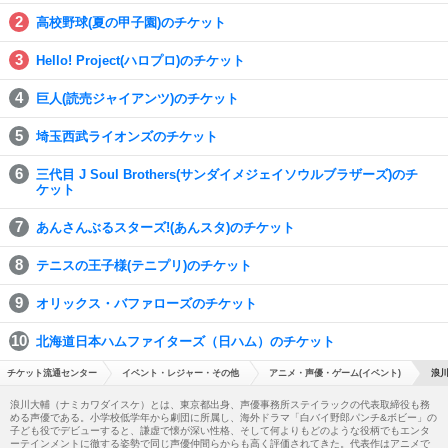
高校野球(夏の甲子園)のチケット
Hello! Project(ハロプロ)のチケット
巨人(読売ジャイアンツ)のチケット
埼玉西武ライオンズのチケット
三代目 J Soul Brothers(サンダイメジェイソウルブラザーズ)のチ
ケット
あんさんぶるスターズ!(あんスタ)のチケット
テニスの王子様(テニプリ)のチケット
オリックス・バファローズのチケット
北海道日本ハムファイターズ（日ハム）のチケット
チケット流通センター
イベント・レジャー・その他
アニメ・声優・ゲーム(イベント)
浪川
浪川大輔（ナミカワダイスケ）とは、東京都出身、声優事務所ステイラックの代表取締役も務
める声優である。小学校低学年から劇団に所属し、海外ドラマ「白バイ野郎パンチ&ボビー」の
子ども役でデビューすると、謙虚で懐が深い性格、そして何よりもどのような役柄でもエンタ
ーテインメントに徹する姿勢で同じ声優仲間らからも高く評価されてきた。代表作はアニメで