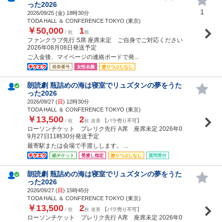
った2026
1
2026/09/25 (
金
) 18時30分
TODA HALL ＆ CONFERENCE TOKYO (東京)
￥50,000
1
/ 枚
枚
ファンクラブ先行 S席 座席未定 ご自身でご対応ください
2026年08月08日発送予定
ご入金後、マイページの連絡ボードで発...
発券番号
女性名義
塗りつぶしなし
朗読劇 瓶詰めの海は寝室でリュズタンの夢をうた
った2026
2026/09/27 (
日
) 12時30分
TODA HALL ＆ CONFERENCE TOKYO (東京)
￥13,500
2
/ 枚
枚 連番
【バラ売り不可】
ローソンチケット プレリク先行 A席 座席未定 2026年0
9月27日11時30分発送予定
最寄駅または会場で手渡しします。 ...
紙チケット
受渡し指定
塗りつぶしなし
質問受付
朗読劇 瓶詰めの海は寝室でリュズタンの夢をうた
った2026
2026/09/27 (
日
) 15時45分
TODA HALL ＆ CONFERENCE TOKYO (東京)
￥13,500
2
/ 枚
枚 連番
【バラ売り不可】
ローソンチケット プレリク先行 A席 座席未定 2026年0