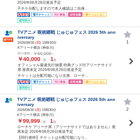
2026年08月28日発送予定
子チケ分配しますので本人確認はご自身...
電子チケット
同行募集
女性名義
塗りつぶしなし
質問受付
TVアニメ 呪術廻戦 じゅじゅフェス 2026 5th ann
iversary
1
2026/08/30 (
日
) 15時30分
Kアリーナ横浜 (神奈川)
￥60,000
前の価格：
￥40,000
1
/ 枚
枚
オフィシャル最速先行抽選 特典グッズ付アリーナサイド
席 座席未定 2026年08月26日発送予定
チケットは分配可能になり次第、ローチ...
電子チケット
同行募集
女性名義
塗りつぶしなし
質問受付
TVアニメ 呪術廻戦 じゅじゅフェス 2026 5th ann
iversary
2
2026/08/30 (
日
) 15時30分
Kアリーナ横浜 (神奈川)
￥99,999
1
/ 枚
枚
ローチケ アリーナ席（アリーナサイドではありません）座
席未定 2026年08月26日発送予定
【同行者枠】チケットは分配可能になり...