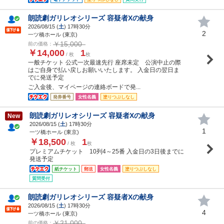
朗読劇ガリレオシリーズ 容疑者Xの献身
2026/08/15 (
土
) 17時30分
2
一ツ橋ホール (東京)
￥15,000
前の価格：
￥14,000
1
/ 枚
枚
一般チケット 公式一次最速先行 座席未定 公演中止の際
はご自身で払い戻しお願いいたします。 入金日の翌日ま
でに発送予定
ご入金後、マイページの連絡ボードで発...
発券番号
女性名義
塗りつぶしなし
朗読劇ガリレオシリーズ 容疑者Xの献身
New
2026/08/15 (
土
) 17時30分
1
一ツ橋ホール (東京)
￥18,500
1
/ 枚
枚
プレミアムチケット 10列4～25番 入金日の3日後までに
発送予定
紙チケット
郵送
女性名義
塗りつぶしなし
質問受付
朗読劇ガリレオシリーズ 容疑者Xの献身
2026/08/15 (
土
) 17時30分
4
一ツ橋ホール (東京)
￥21,000
前の価格：