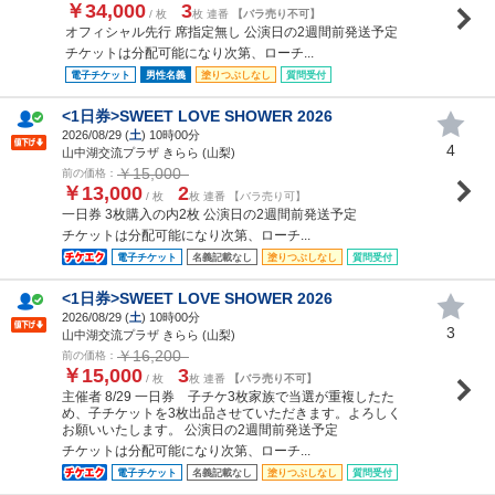
￥34,000
3
/ 枚
枚 連番
【バラ売り不可】
オフィシャル先行 席指定無し 公演日の2週間前発送予定
チケットは分配可能になり次第、ローチ...
電子チケット
男性名義
塗りつぶしなし
質問受付
<1日券>SWEET LOVE SHOWER 2026
2026/08/29 (
土
) 10時00分
4
山中湖交流プラザ きらら (山梨)
￥15,000
前の価格：
￥13,000
2
/ 枚
枚 連番 【バラ売り可】
一日券 3枚購入の内2枚 公演日の2週間前発送予定
チケットは分配可能になり次第、ローチ...
電子チケット
名義記載なし
塗りつぶしなし
質問受付
<1日券>SWEET LOVE SHOWER 2026
2026/08/29 (
土
) 10時00分
3
山中湖交流プラザ きらら (山梨)
￥16,200
前の価格：
￥15,000
3
/ 枚
枚 連番
【バラ売り不可】
主催者 8/29 一日券 子チケ3枚家族で当選が重複したた
め、子チケットを3枚出品させていただきます。よろしく
お願いいたします。 公演日の2週間前発送予定
チケットは分配可能になり次第、ローチ...
電子チケット
名義記載なし
塗りつぶしなし
質問受付