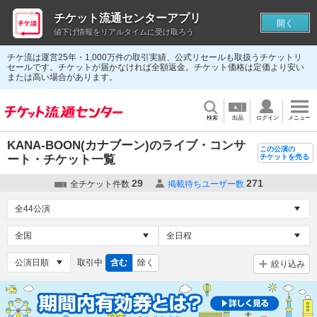
チケット流通センターアプリ
開く
値下げ情報をリアルタイムに受け取ろう
チケ流は運営25年・1,000万件の取引実績、公式リセールも取扱うチケットリ
セールです。チケットが届かなければ全額返金。チケット価格は定価より安い
または高い場合があります。
検索
出品
ログイン
メニュー
KANA-BOON(カナブーン)のライブ・コンサ
この公演の
ート・チケット一覧
チケットを売る
29
271
全チケット件数
掲載待ちユーザー数
取引中
含む
除く
絞り込み