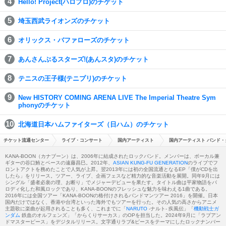
Hello! Project(ハロプロ)のチケット
埼玉西武ライオンズのチケット
オリックス・バファローズのチケット
あんさんぶるスターズ!(あんスタ)のチケット
テニスの王子様(テニプリ)のチケット
New HISTORY COMING ARENA LIVE The Imperial Theatre Sym
phonyのチケット
北海道日本ハムファイターズ（日ハム）のチケット
チケット流通センター
ライブ・コンサート
国内アーティスト
国内アーティスト バンド・
KANA-BOON（カナブーン）は、2006年に結成されたロックバンド。メンバーは、ボーカル兼
ギターの谷口鮪とベースの遠藤昌巳。2012年、
ASIAN KUNG-FU GENERATION
のライブでフ
ロントアクトを務めたことで人気が上昇。翌2013年には初の全国流通となるEP「僕がCDを出
したら」をリリース。ツアー、ライブ、企画フェスなど精力的な音楽活動を展開。同年9月には
シングル「盛者必衰の理、お断り」でメジャーデビューを果たす。タイトル曲は平家物語をパ
ロディ化した和風ロックであり、KANA-BOONのフレッシュな魅力を味わえる1曲である。
2016年には全国ツアー「KANA-BOONの格付けされるバンドマンツアー 2016」を開催。日本
国内だけではなく、香港や台湾といった海外でもツアーを行った。その人気の高さからアニメ
主題歌に楽曲が起用されることも多く、これまでに「
NARUTO
-ナルト- 疾風伝」「
機動戦士ガ
ンダム
鉄血のオルフェンズ」「からくりサーカス」のOPを担当した。2024年9月に「ラブアン
ドマスターピース」をデジタルリリース。文字通りラブ&ピースをテーマにしたロックナンバー