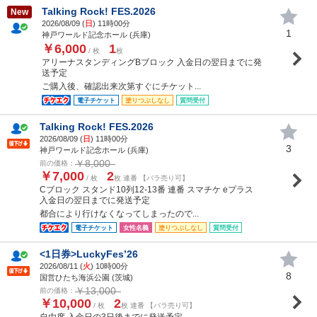
Talking Rock! FES.2026
New
2026/08/09 (
日
) 11時00分
1
神戸ワールド記念ホール (兵庫)
￥6,000
1
/ 枚
枚
アリーナスタンディングBブロック 入金日の翌日までに発
送予定
ご購入後、確認出来次第すぐにチケット...
電子チケット
塗りつぶしなし
質問受付
Talking Rock! FES.2026
2026/08/09 (
日
) 11時00分
3
神戸ワールド記念ホール (兵庫)
￥8,000
前の価格：
￥7,000
2
/ 枚
枚 連番 【バラ売り可】
Cブロック スタンド10列12-13番 連番 スマチケ eプラス
入金日の翌日までに発送予定
都合により行けなくなってしまったので...
電子チケット
女性名義
塗りつぶしなし
質問受付
<1日券>LuckyFes’26
2026/08/11 (
火
) 10時00分
8
国営ひたち海浜公園 (茨城)
￥13,000
前の価格：
￥10,000
2
/ 枚
枚 連番 【バラ売り可】
自由席 入金日の3日後までに発送予定