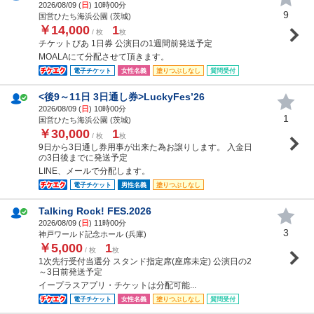
2026/08/09 (
日
) 10時00分
9
国営ひたち海浜公園 (茨城)
￥14,000
1
/ 枚
枚
チケットぴあ 1日券 公演日の1週間前発送予定
MOALAにて分配させて頂きます。
電子チケット
女性名義
塗りつぶしなし
質問受付
<後9～11日 3日通し券>LuckyFes’26
2026/08/09 (
日
) 10時00分
1
国営ひたち海浜公園 (茨城)
￥30,000
1
/ 枚
枚
9日から3日通し券用事が出来た為お譲りします。 入金日
の3日後までに発送予定
LINE、メールで分配します。
電子チケット
男性名義
塗りつぶしなし
Talking Rock! FES.2026
2026/08/09 (
日
) 11時00分
3
神戸ワールド記念ホール (兵庫)
￥5,000
1
/ 枚
枚
1次先行受付当選分 スタンド指定席(座席未定) 公演日の2
～3日前発送予定
イープラスアプリ・チケットは分配可能...
電子チケット
女性名義
塗りつぶしなし
質問受付