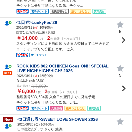
チケットは分配可能になり次第、チケッ...
電子チケット
名義記載なし
塗りつぶしなし
質問受付
<1日券>LuckyFes’26
2026/08/11 (
火
) 10時00分
5
国営ひたち海浜公園 (茨城)
￥14,000
2
/ 枚
枚 連番 【バラ売り可】
スタンディングによる自由席 入金日の翌日までに発送予定
ローチケアプリで分配します。 ご入...
電子チケット
ROCK KIDS 802 OCHIKEN Goes ON!! SPECIAL
LIVE HIGH!HIGH!HIGH! 2026
5
2026/08/11 (
火
) 15時00分
なんばHatch (大阪)
￥7,000
前の価格：
￥6,000
2
/ 枚
枚 連番 【バラ売り可】
整理番号633, 634番 入金日の翌日までに発送予定
チケットは分配可能になり次第、LIN...
電子チケット
女性名義
塗りつぶしなし
質問受付
<3日通し券>SWEET LOVE SHOWER 2026
New
2026/08/28 (
金
) 10時00分
山中湖交流プラザ きらら (山梨)