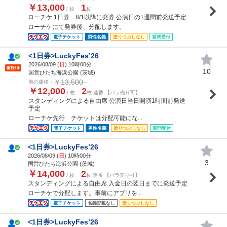
￥13,000
1
/ 枚
枚
ローチケ 1日券 8/1以降に発券 公演日の1週間前発送予定
ローチケにて発券後、分配します。
電子チケット
男性名義
塗りつぶしなし
質問受付
<1日券>LuckyFes’26
2026/08/09 (
日
) 10時00分
10
国営ひたち海浜公園 (茨城)
￥13,500
前の価格：
￥12,000
2
/ 枚
枚 連番 【バラ売り可】
スタンディングによる自由席 公演日当日開演1時間前発送
予定
ローチケ先行 チケットは分配可能にな...
電子チケット
男性名義
塗りつぶしなし
質問受付
<1日券>LuckyFes’26
2026/08/09 (
日
) 10時00分
3
国営ひたち海浜公園 (茨城)
￥14,000
2
/ 枚
枚 連番 【バラ売り可】
スタンディングによる自由席 入金日の翌日までに発送予定
ローチケで分配します。事前にアプリを...
電子チケット
名義記載なし
塗りつぶしなし
<1日券>LuckyFes’26