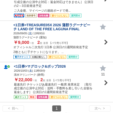
引成立後の公演中止対応：返金対応はできません］ 公演日
の2～3日前発送予定
ご入金後、マイページの連絡ボードで発...
発券番号
女性名義
塗りつぶしなし
質問受付
<1日券>TREASURE05X 2026 蒲郡ラグーナビー
チ LAND OF THE FREE LAGUNA FINAL
2026/09/05 (
土
) 11時00分
蒲郡ラグーナビーチ (愛知)
￥9,000
2
/ 枚
枚 連番
【バラ売り不可】
オフィシャル二次先行 1日券 公演日の1週間前発送予定
2枚ともに子チケットになります。 ...
電子チケット
名義記載なし
塗りつぶしなし
質問受付
<1日券>マグロック&ポップ2026
2026/10/03 (
土
) 11時00分
11
清水マリンパーク (静岡)
￥22,000
2
/ 枚
枚 連番
【バラ売り不可】
最速先行 チケットぴあ最速先行 一般席 座席未定 ［取引
成立後の公演中止対応：送料・手数料を差し引いた全額を
返金します］ 公演日の1週間前発送予定
紙チケット
郵送
女性名義
塗りつぶしなし
質問受付
1
< 前へ
次へ >