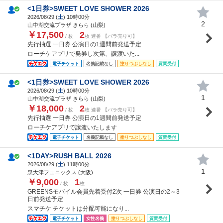
<1日券>SWEET LOVE SHOWER 2026
2026/08/29 (
土
) 10時00分
2
山中湖交流プラザ きらら (山梨)
￥17,500
2
/ 枚
枚 連番 【バラ売り可】
先行抽選 一日券 公演日の1週間前発送予定
ローチケアプリで発券し次第、譲渡いた...
電子チケット
名義記載なし
塗りつぶしなし
質問受付
<1日券>SWEET LOVE SHOWER 2026
2026/08/29 (
土
) 10時00分
1
山中湖交流プラザ きらら (山梨)
￥18,000
2
/ 枚
枚 連番 【バラ売り可】
先行抽選 一日券 公演日の1週間前発送予定
ローチケアプリで譲渡いたします
電子チケット
名義記載なし
塗りつぶしなし
質問受付
<1DAY>RUSH BALL 2026
2026/08/29 (
土
) 11時00分
1
泉大津フェニックス (大阪)
￥9,000
1
/ 枚
枚
GREENSモバイル会員先着受付2次 一日券 公演日の2～3
日前発送予定
スマチケ チケットは分配可能になり...
電子チケット
女性名義
塗りつぶしなし
質問受付