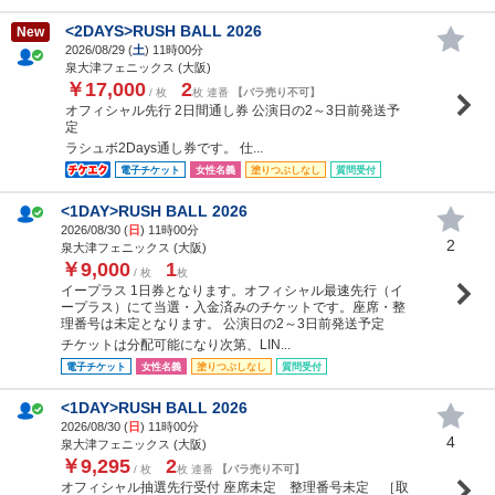
<2DAYS>RUSH BALL 2026
New
2026/08/29 (
土
) 11時00分
泉大津フェニックス (大阪)
￥17,000
2
/ 枚
枚 連番
【バラ売り不可】
オフィシャル先行 2日間通し券 公演日の2～3日前発送予
定
ラシュボ2Days通し券です。 仕...
電子チケット
女性名義
塗りつぶしなし
質問受付
<1DAY>RUSH BALL 2026
2026/08/30 (
日
) 11時00分
2
泉大津フェニックス (大阪)
￥9,000
1
/ 枚
枚
イープラス 1日券となります。オフィシャル最速先行（イ
ープラス）にて当選・入金済みのチケットです。座席・整
理番号は未定となります。 公演日の2～3日前発送予定
チケットは分配可能になり次第、LIN...
電子チケット
女性名義
塗りつぶしなし
質問受付
<1DAY>RUSH BALL 2026
2026/08/30 (
日
) 11時00分
4
泉大津フェニックス (大阪)
￥9,295
2
/ 枚
枚 連番
【バラ売り不可】
オフィシャル抽選先行受付 座席未定 整理番号未定 ［取