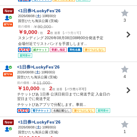
<1日券>LuckyFes’26
New
2026/08/08 (
土
) 10時00分
3
国営ひたち海浜公園 (茨城)
￥90,000
前の価格：
￥9,000
2
/ 枚
枚 連番 【バラ売り可】
スタンディング 2026年08月08日08時00分発送予定
会場付近でリストバンドを手渡しします...
紙チケット
受渡し指定
男性名義
塗りつぶしなし
質問受付
<1日券>LuckyFes’26
2026/08/08 (
土
) 10時00分
4
国営ひたち海浜公園 (茨城)
￥11,000
前の価格：
￥10,000
2
/ 枚
枚 連番
【バラ売り不可】
チケットぴあ 1日券 公演日前日までに発送予定 入金日の
翌日までに発送予定
チケットぴあアプリで分配します。事前...
電子チケット
名義記載なし
塗りつぶしなし
質問受付
<1日券>LuckyFes’26
New
2026/08/08 (
土
) 10時00分
1
国営ひたち海浜公園 (茨城)