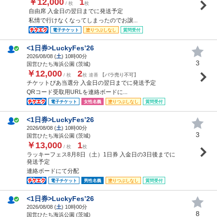
￥12,000
1
/ 枚
枚
自由席 入金日の翌日までに発送予定
私情で行けなくなってしまったのでお譲...
電子チケット
塗りつぶしなし
質問受付
<1日券>LuckyFes’26
2026/08/08 (
土
) 10時00分
3
国営ひたち海浜公園 (茨城)
￥12,000
2
/ 枚
枚 連番
【バラ売り不可】
チケットぴあ当選分 入金日の翌日までに発送予定
QRコード受取用URLを連絡ボードに...
電子チケット
女性名義
塗りつぶしなし
質問受付
<1日券>LuckyFes’26
2026/08/08 (
土
) 10時00分
3
国営ひたち海浜公園 (茨城)
￥13,000
1
/ 枚
枚
ラッキーフェス8月8日（土）1日券 入金日の3日後までに
発送予定
連絡ボードにて分配
電子チケット
男性名義
塗りつぶしなし
質問受付
<1日券>LuckyFes’26
2026/08/08 (
土
) 10時00分
8
国営ひたち海浜公園 (茨城)