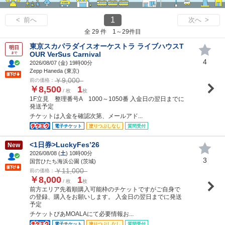
1
< 前へ
次へ >
全 29 件 1～29件目
東京スカパラダイスオーケストラ ライブハウスT
明日
OUR VerSus Carnival
まで
4
2026/08/07 (
金
) 19時00分
Zepp Haneda (東京)
￥9,000
前の価格：
￥8,500
1
/ 枚
枚
1F立見 整理番号A 1000～1050番 入金日の翌日までに
発送予定
チケットは入金を確認次第、メールアド...
電子チケット
塗りつぶしなし
質問受付
<1日券>LuckyFes’26
New
2026/08/08 (
土
) 10時00分
3
国営ひたち海浜公園 (茨城)
￥11,000
前の価格：
￥8,000
1
/ 枚
枚
前方エリア先着順購入可能枠のチケットですがご自身で
の登録、購入をお願いします。 入金日の翌日までに発送
予定
チケットぴあMOALAにて必要情報お...
電子チケット
塗りつぶしなし
質問受付