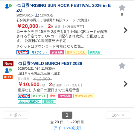
<1日券>RISING SUN ROCK FESTIVAL 2026 in E
ZO
6
2026/08/15 (
土
) 12時30分
石狩湾新港樽川ふ頭横野外特設ステージ (北海道)
￥20,000
2
/ 枚
枚 連番
【バラ売り不可】
ローチケ先行 15日券 2枚売り8月上旬にQRコードが配布
される予定です。QRコード配布され次第、分配致しま
す。 公演日の1週間前発送予定
チケットはダウンロード可能になり次第...
電子チケット
女性名義
塗りつぶしなし
質問受付
<1日券>WILD BUNCH FEST.2026
New
2026/08/21 (
金
) 11時30分
山口きらら博記念公園 (山口)
￥12,000
前の価格：
￥10,500
2
/ 枚
枚 連番 【バラ売り可】
座席なし 入金日の翌日までに発送予定
紙チケット
郵送
女性名義
塗りつぶしなし
あんしん配送OK
質問受付
1
< 前へ
次へ >
全 20 件 1～20件目
アイコンの説明