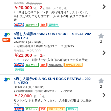
￥27,000
前の価格：
￥20,000
2
/ 枚
枚 連番 【バラ売り可】
2日間通しのリストバンド、先行特典付きリストバンド、
当日受け渡しでも可能です。 入金日の3日後までに発送予
定
紙チケット
郵送
質問受付
<通し入場券>RISING SUN ROCK FESTIVAL 202
6 in EZO
3
2026/08/14 (
金
) 14時00分
石狩湾新港樽川ふ頭横野外特設ステージ (北海道)
￥25,000
前の価格：
￥21,000
1
/ 枚
枚
リストバンド到着済です 入金日の3日後までに発送予定
紙チケット
郵送
名義記載なし
塗りつぶしなし
質問受付
<通し入場券>RISING SUN ROCK FESTIVAL 202
6 in EZO
2
2026/08/14 (
金
) 14時00分
石狩湾新港樽川ふ頭横野外特設ステージ (北海道)
￥22,000
1
/ 枚
枚
リストバンドを発送いたします。 入金日の翌日までに発送
予定
紙チケット
郵送
塗りつぶしなし
質問受付