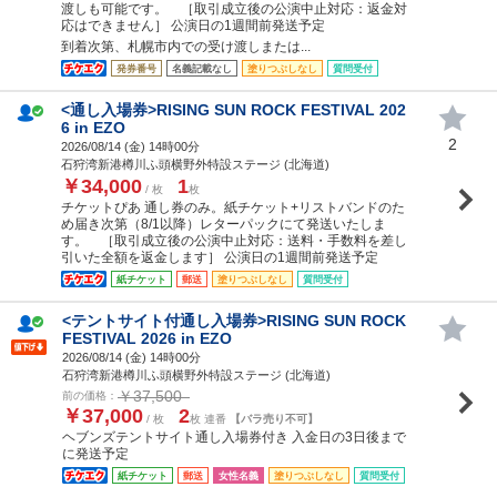
渡しも可能です。 ［取引成立後の公演中止対応：返金対
応はできません］ 公演日の1週間前発送予定
到着次第、札幌市内での受け渡しまたは...
発券番号
名義記載なし
塗りつぶしなし
質問受付
<通し入場券>RISING SUN ROCK FESTIVAL 202
6 in EZO
2
2026/08/14 (
金
) 14時00分
石狩湾新港樽川ふ頭横野外特設ステージ (北海道)
￥34,000
1
/ 枚
枚
チケットぴあ 通し券のみ。紙チケット+リストバンドのた
め届き次第（8/1以降）レターパックにて発送いたしま
す。 ［取引成立後の公演中止対応：送料・手数料を差し
引いた全額を返金します］ 公演日の1週間前発送予定
紙チケット
郵送
塗りつぶしなし
質問受付
<テントサイト付通し入場券>RISING SUN ROCK
FESTIVAL 2026 in EZO
2026/08/14 (
金
) 14時00分
石狩湾新港樽川ふ頭横野外特設ステージ (北海道)
￥37,500
前の価格：
￥37,000
2
/ 枚
枚 連番
【バラ売り不可】
ヘブンズテントサイト通し入場券付き 入金日の3日後まで
に発送予定
紙チケット
郵送
女性名義
塗りつぶしなし
質問受付