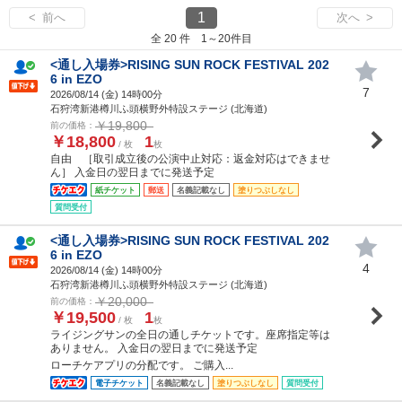
1
< 前へ
次へ >
全 20 件 1～20件目
<通し入場券>RISING SUN ROCK FESTIVAL 202
6 in EZO
7
2026/08/14 (
金
) 14時00分
石狩湾新港樽川ふ頭横野外特設ステージ (北海道)
￥19,800
前の価格：
￥18,800
1
/ 枚
枚
自由 ［取引成立後の公演中止対応：返金対応はできませ
ん］ 入金日の翌日までに発送予定
紙チケット
郵送
名義記載なし
塗りつぶしなし
質問受付
<通し入場券>RISING SUN ROCK FESTIVAL 202
6 in EZO
4
2026/08/14 (
金
) 14時00分
石狩湾新港樽川ふ頭横野外特設ステージ (北海道)
￥20,000
前の価格：
￥19,500
1
/ 枚
枚
ライジングサンの全日の通しチケットです。座席指定等は
ありません。 入金日の翌日までに発送予定
ローチケアプリの分配です。 ご購入...
電子チケット
名義記載なし
塗りつぶしなし
質問受付