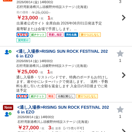
3
2026/08/14 (
金
) 14時00分
石狩湾新港樽川ふ頭横野外特設ステージ (北海道)
￥25,000
前の価格：
￥23,000
1
/ 枚
枚
出展者公式サイト 全席自由 2026年08月01日発送予定
最寄駅または会場で手渡しします。 ...
紙チケット
受渡し指定
男性名義
塗りつぶしなし
質問受付
<通し入場券>RISING SUN ROCK FESTIVAL 202
6 in EZO
1
2026/08/14 (
金
) 14時00分
石狩湾新港樽川ふ頭横野外特設ステージ (北海道)
￥25,000
1
/ 枚
枚
通し入場券・リストバンドです。特典のポーチもお付けし
ます。速やかにレターパックで発送します。 送料・手数
料を差し引いた全額を返金します 入金日の3日後までに発
送予定
紙チケット
郵送
名義記載なし
塗りつぶしなし
<通し入場券>RISING SUN ROCK FESTIVAL 202
New
6 in EZO
1
2026/08/14 (
金
) 14時00分
石狩湾新港樽川ふ頭横野外特設ステージ (北海道)
￥27,000
3
/ 枚
枚 連番
【バラ売り不可】