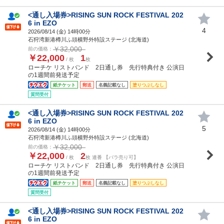
<通し入場券>RISING SUN ROCK FESTIVAL 202
6 in EZO
4
2026/08/14 (
金
) 14時00分
石狩湾新港樽川ふ頭横野外特設ステージ (北海道)
￥32,000
前の価格：
￥22,000
1
/ 枚
枚
ローチケ リストバンド 2日通し券 先行特典付き 公演日
の1週間前発送予定
紙チケット
郵送
名義記載なし
塗りつぶしなし
質問受付
<通し入場券>RISING SUN ROCK FESTIVAL 202
6 in EZO
5
2026/08/14 (
金
) 14時00分
石狩湾新港樽川ふ頭横野外特設ステージ (北海道)
￥32,000
前の価格：
￥22,000
2
/ 枚
枚 連番 【バラ売り可】
ローチケ リストバンド 2日通し券 先行特典付き 公演日
の1週間前発送予定
紙チケット
郵送
名義記載なし
塗りつぶしなし
質問受付
<通し入場券>RISING SUN ROCK FESTIVAL 202
6 in EZO