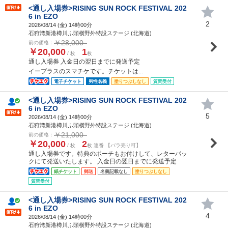
<通し入場券>RISING SUN ROCK FESTIVAL 202
6 in EZO
2
2026/08/14 (
金
) 14時00分
石狩湾新港樽川ふ頭横野外特設ステージ (北海道)
￥28,000
前の価格：
￥20,000
1
/ 枚
枚
通し入場券 入金日の翌日までに発送予定
イープラスのスマチケです。チケットは...
電子チケット
男性名義
塗りつぶしなし
質問受付
<通し入場券>RISING SUN ROCK FESTIVAL 202
6 in EZO
5
2026/08/14 (
金
) 14時00分
石狩湾新港樽川ふ頭横野外特設ステージ (北海道)
￥21,000
前の価格：
￥20,000
2
/ 枚
枚 連番 【バラ売り可】
通し入場券です。特典のポーチもお付けして、レターパッ
クにて発送いたします。 入金日の翌日までに発送予定
紙チケット
郵送
名義記載なし
塗りつぶしなし
質問受付
<通し入場券>RISING SUN ROCK FESTIVAL 202
6 in EZO
4
2026/08/14 (
金
) 14時00分
石狩湾新港樽川ふ頭横野外特設ステージ (北海道)