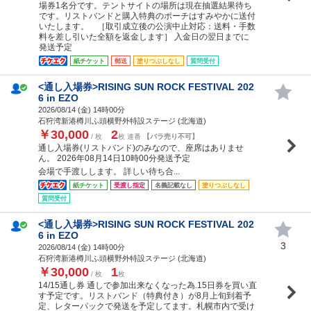
場券1名分です。テントサイトの場所は現在抽選結果待ち
です。リストバンドと購入特典のポーチはすみやかに送付
いたします。 ［取引成立後の公演中止対応：送料・手数
料を差し引いた全額を返金します］ 入金日の翌日までに
発送予定
紙チケット
郵送
塗りつぶしなし
質問受付
<通し入場券>RISING SUN ROCK FESTIVAL 202
6 in EZO
2026/08/14 (
金
) 14時00分
石狩湾新港樽川ふ頭横野外特設ステージ (北海道)
￥30,000
2
/ 枚
枚 連番
【バラ売り不可】
通し入場券(リストバンド)のみなので、座席はありませ
ん。 2026年08月14日10時00分発送予定
会場で手渡しします。 詳しい待ち合...
紙チケット
受渡し指定
名義記載なし
塗りつぶしなし
質問受付
<通し入場券>RISING SUN ROCK FESTIVAL 202
6 in EZO
3
2026/08/14 (
金
) 14時00分
石狩湾新港樽川ふ頭横野外特設ステージ (北海道)
￥30,000
1
/ 枚
枚
14/15通し券 通しで参加出来なくなった為.15日券を買い直
す予定です。リストバンド（特典付き）が8月上旬到着予
定、レターパックで発送を予定してます。札幌市内で受け