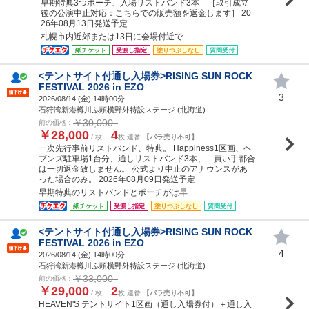
早期特典3つポーチ、入場リストバンド3本 ［取引成立
後の公演中止対応：こちらでの販売額を返金します］ 20
26年08月13日発送予定
札幌市内近郊または13日に会場付近で...
紙チケット
受渡し指定
塗りつぶしなし
質問受付
<テントサイト付通し入場券>RISING SUN ROCK
FESTIVAL 2026 in EZO
3
2026/08/14 (
金
) 14時00分
石狩湾新港樽川ふ頭横野外特設ステージ (北海道)
￥30,000
前の価格：
￥28,000
4
/ 枚
枚 連番
【バラ売り不可】
一次先行事前リストバンド、特典。 Happiness1区画、ヘ
ブンズ駐車場1台分、通しリストバンド3本、 買い手都合
は一切返金致しません。 公式より中止のアナウンスがあ
った場合のみ。 2026年08月09日発送予定
早期特典のリストバンドとポーチがは早...
紙チケット
受渡し指定
塗りつぶしなし
質問受付
<テントサイト付通し入場券>RISING SUN ROCK
FESTIVAL 2026 in EZO
4
2026/08/14 (
金
) 14時00分
石狩湾新港樽川ふ頭横野外特設ステージ (北海道)
￥33,000
前の価格：
￥29,000
2
/ 枚
枚 連番
【バラ売り不可】
HEAVEN'S テントサイト1区画（通し入場券付）＋通し入