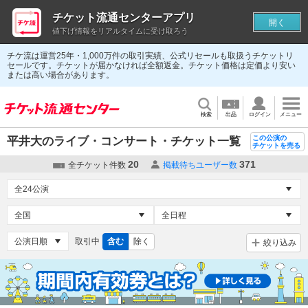
チケット流通センターアプリ
開く
値下げ情報をリアルタイムに受け取ろう
チケ流は運営25年・1,000万件の取引実績、公式リセールも取扱うチケットリ
セールです。チケットが届かなければ全額返金。チケット価格は定価より安い
または高い場合があります。
検索
出品
ログイン
メニュー
この公演の
平井大のライブ・コンサート・チケット一覧
チケットを売る
20
371
全チケット件数
掲載待ちユーザー数
取引中
含む
除く
絞り込み