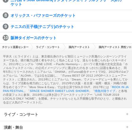
ケット
オリックス・バファローズのチケット
テニスの王子様(テニプリ)のチケット
阪神タイガースのチケット
チケット流通センター
ライブ・コンサート
国内アーティスト
国内アーティスト 男性ソロ
平井大（ヒライダイ）とは、東京都出身のテレビ朝日ミュージック所属のシンガーソングライ
ターである。彼の魅力は聴く者をやさしく包みこむような、温もりを感じられるハスキーボイ
ス。2011年にシングル「ONE LOVE ～Pacific Harmony～」がハワイ最大級の文化交流会「ホ
ノルルフェスティバル」の公式イメージソングに選ばれたのをきっかけに話題を集めると、同
年5月にリリースされたミニアルバム「OHANA」がiTunes総合チャートで3位、2012年の1stフ
ルアルバム「ALOHA」では1位を記録し、「iTunes BEST OF 2012 J-POPベストニューアー
ティスト」に選出された。2013年にミニアルバム「Dream」でメジャーデビューを果たしてか
らは、ライブ活動を精力的にこなしており、2015年の大阪・名古屋・福岡・横浜・沖縄の5都
市をめぐるツアー「More Slow & Easy」では全公演でSOLD OUT、2017年には「
ROCK IN JA
PAN FESTIVAL
」「
SPACE SHOWER SWEET LOVE SHOWER
」「
情熱大陸ライブ
」と各地
の音楽フェスに参加、2019年には弾き語りアコースティックツアー「LIVE TOUR 2019
LOCALS ONLY “HOME”」を開催。チケットがもっとも入手困難な歌手のひとり、と揶揄され
るほど人気のアーティストだ。
ライブ・コンサート
演劇・舞台