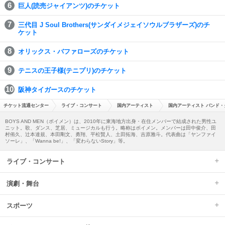
巨人(読売ジャイアンツ)のチケット
三代目 J Soul Brothers(サンダイメジェイソウルブラザーズ)のチ
ケット
オリックス・バファローズのチケット
テニスの王子様(テニプリ)のチケット
阪神タイガースのチケット
チケット流通センター
ライブ・コンサート
国内アーティスト
国内アーティスト バンド・
BOYS AND MEN（ボイメン）は、2010年に東海地方出身・在住メンバーで結成された男性ユ
ニット。歌、ダンス、芝居、ミュージカルも行う。略称はボイメン。メンバーは田中俊介、田
村侑久、辻本達規、本田剛文、勇翔、平松賢人、土田拓海、吉原雅斗。代表曲は「ヤンファイ
ソーレ」、「Wanna be!」、「変わらないStory」等。
ライブ・コンサート
演劇・舞台
スポーツ