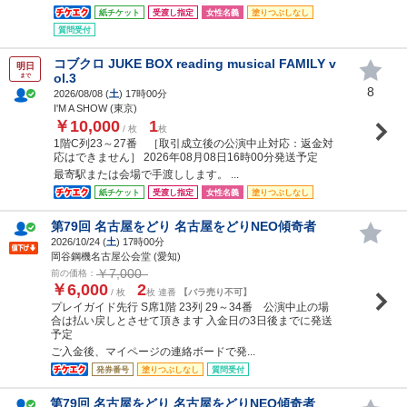
紙チケット
受渡し指定
女性名義
塗りつぶしなし
質問受付
コブクロ JUKE BOX reading musical FAMILY v
明日
ol.3
まで
8
2026/08/08 (
土
) 17時00分
I'M A SHOW (東京)
￥10,000
1
/ 枚
枚
1階C列23～27番 ［取引成立後の公演中止対応：返金対
応はできません］ 2026年08月08日16時00分発送予定
最寄駅または会場で手渡しします。 ...
紙チケット
受渡し指定
女性名義
塗りつぶしなし
第79回 名古屋をどり 名古屋をどりNEO傾奇者
2026/10/24 (
土
) 17時00分
岡谷鋼機名古屋公会堂 (愛知)
￥7,000
前の価格：
￥6,000
2
/ 枚
枚 連番
【バラ売り不可】
プレイガイド先行 S席1階 23列 29～34番 公演中止の場
合は払い戻しとさせて頂きます 入金日の3日後までに発送
予定
ご入金後、マイページの連絡ボードで発...
発券番号
塗りつぶしなし
質問受付
第79回 名古屋をどり 名古屋をどりNEO傾奇者