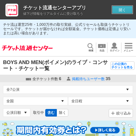
チケット流通センターアプリ
開く
値下げ情報をリアルタイムに受け取ろう
チケ流は運営25年・1,000万件の取引実績、公式リセールも取扱うチケットリ
セールです。チケットが届かなければ全額返金。チケット価格は定価より安い
または高い場合があります。
検索
出品
ログイン
メニュー
BOYS AND MEN(ボイメン)のライブ・コンサ
この公演の
ート・チケット一覧
チケットを売る
6
35
全チケット件数
掲載待ちユーザー数
取引中
含む
除く
絞り込み