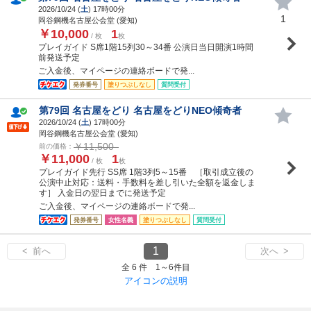
2026/10/24 (
土
) 17時00分
1
岡谷鋼機名古屋公会堂 (愛知)
￥10,000
1
/ 枚
枚
プレイガイド S席1階15列30～34番 公演日当日開演1時間
前発送予定
ご入金後、マイページの連絡ボードで発...
発券番号
塗りつぶしなし
質問受付
第79回 名古屋をどり 名古屋をどりNEO傾奇者
2026/10/24 (
土
) 17時00分
岡谷鋼機名古屋公会堂 (愛知)
￥11,500
前の価格：
￥11,000
1
/ 枚
枚
プレイガイド先行 SS席 1階3列5～15番 ［取引成立後の
公演中止対応：送料・手数料を差し引いた全額を返金しま
す］ 入金日の翌日までに発送予定
ご入金後、マイページの連絡ボードで発...
発券番号
女性名義
塗りつぶしなし
質問受付
1
< 前へ
次へ >
全 6 件 1～6件目
アイコンの説明