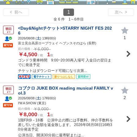
1
< 前へ
次へ >
全 6 件 1～6件目
<Day&Nightチケット>STARRY NIGHT FES 202
明日
6
まで
1
2026/08/08 (
土
) 13時00分
富士見台高原ロープウェイ ヘブンスそのはら (長野)
￥6,000
前の価格：
￥4,500
1
/ 枚
枚
ゴンドラ乗車時間 9:00~20:00再入場可 入金日の翌日ま
でに発送予定
チケットはダウンロード可能になり次第...
電子チケット
塗りつぶしなし
質問受付
コブクロ JUKE BOX reading musical FAMILY v
明日
ol.3
まで
2
2026/08/08 (
土
) 17時00分
I'M A SHOW (東京)
￥9,000
前の価格：
￥8,000
1
/ 枚
枚
1階F列9－18番 公演中止の際には手数料、仲介手数料を
差し引いた金額を返金致します。 2026年08月08日16時3
0分発送予定
公演当日、開演30分前に最寄駅または...