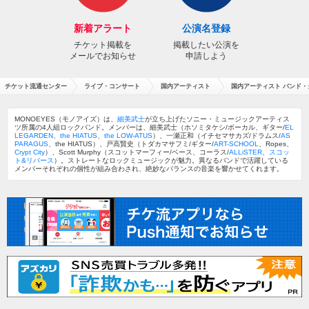
新着アラート
公演名登録
チケット掲載を
掲載したい公演を
メールでお知らせ
申請しよう
チケット流通センター
ライブ・コンサート
国内アーティスト
国内アーティスト バンド・
MONOEYES（モノアイズ）は、
細美武士
が立ち上げたソニー・ミュージックアーティス
ツ所属の4人組ロックバンド。メンバーは、細美武士（ホソミタケシ/ボーカル、ギター/
EL
LEGARDEN
、
the HIATUS
、
the LOW-ATUS
）、一瀬正和（イチセマサカズ/ドラムス/
AS
PARAGUS
、the HIATUS）、戸高賢史（トダカマサフミ/ギター/
ART-SCHOOL
、Ropes、
Crypt City
）、Scott Murphy（スコットマーフィー/ベース、コーラス/
ALLiSTER
、
スコッ
ト&リバース
）。ストレートなロックミュージックが魅力。異なるバンドで活躍している
メンバーそれぞれの個性が組み合わされ、絶妙なバランスの音楽を響かせてくれます。