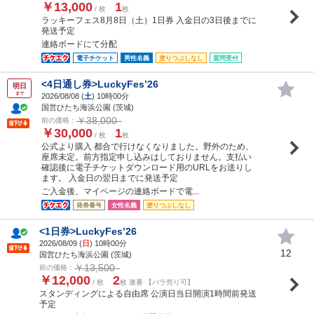
￥13,000
1
/ 枚
枚
ラッキーフェス8月8日（土）1日券 入金日の3日後までに
発送予定
連絡ボードにて分配
電子チケット
男性名義
塗りつぶしなし
質問受付
<4日通し券>LuckyFes’26
明日
まで
2026/08/08 (
土
) 10時00分
国営ひたち海浜公園 (茨城)
￥38,000
前の価格：
￥30,000
1
/ 枚
枚
公式より購入 都合で行けなくなりました。野外のため、
座席未定。前方指定申し込みはしておりません。支払い
確認後に電子チケットダウンロード用のURLをお送りし
ます。 入金日の翌日までに発送予定
ご入金後、マイページの連絡ボードで電...
発券番号
女性名義
塗りつぶしなし
<1日券>LuckyFes’26
2026/08/09 (
日
) 10時00分
12
国営ひたち海浜公園 (茨城)
￥13,500
前の価格：
￥12,000
2
/ 枚
枚 連番 【バラ売り可】
スタンディングによる自由席 公演日当日開演1時間前発送
予定