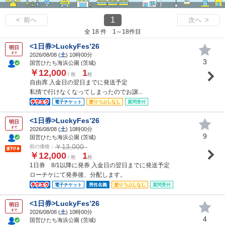
1
< 前へ
次へ >
全 18 件 1～18件目
<1日券>LuckyFes’26
明日
まで
2026/08/08 (
土
) 10時00分
3
国営ひたち海浜公園 (茨城)
￥12,000
1
/ 枚
枚
自由席 入金日の翌日までに発送予定
私情で行けなくなってしまったのでお譲...
電子チケット
塗りつぶしなし
質問受付
<1日券>LuckyFes’26
明日
まで
2026/08/08 (
土
) 10時00分
9
国営ひたち海浜公園 (茨城)
￥13,000
前の価格：
￥12,000
1
/ 枚
枚
1日券 8/1以降に発券 入金日の翌日までに発送予定
ローチケにて発券後、分配します。
電子チケット
男性名義
塗りつぶしなし
質問受付
<1日券>LuckyFes’26
明日
まで
2026/08/08 (
土
) 10時00分
4
国営ひたち海浜公園 (茨城)