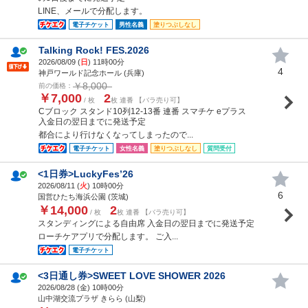
LINE、メールで分配します。
電子チケット
男性名義
塗りつぶしなし
Talking Rock! FES.2026
2026/08/09 (
日
) 11時00分
4
神戸ワールド記念ホール (兵庫)
￥8,000
前の価格：
￥7,000
2
/ 枚
枚 連番 【バラ売り可】
Cブロック スタンド10列12-13番 連番 スマチケ eプラス
入金日の翌日までに発送予定
都合により行けなくなってしまったので...
電子チケット
女性名義
塗りつぶしなし
質問受付
<1日券>LuckyFes’26
2026/08/11 (
火
) 10時00分
6
国営ひたち海浜公園 (茨城)
￥14,000
2
/ 枚
枚 連番 【バラ売り可】
スタンディングによる自由席 入金日の翌日までに発送予定
ローチケアプリで分配します。 ご入...
電子チケット
<3日通し券>SWEET LOVE SHOWER 2026
2026/08/28 (
金
) 10時00分
山中湖交流プラザ きらら (山梨)