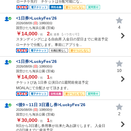
ローチケ先行 チケットは分配可能にな...
電子チケット
男性名義
塗りつぶしなし
質問受付
<1日券>LuckyFes’26
2026/08/09 (
日
) 10時00分
4
国営ひたち海浜公園 (茨城)
￥14,000
2
/ 枚
枚 連番 【バラ売り可】
スタンディングによる自由席 入金日の翌日までに発送予定
ローチケで分配します。事前にアプリを...
電子チケット
名義記載なし
塗りつぶしなし
<1日券>LuckyFes’26
2026/08/09 (
日
) 10時00分
10
国営ひたち海浜公園 (茨城)
￥14,000
1
/ 枚
枚
チケットぴあ 1日券 公演日の1週間前発送予定
MOALAにて分配させて頂きます。
電子チケット
女性名義
塗りつぶしなし
質問受付
<後9～11日 3日通し券>LuckyFes’26
2026/08/09 (
日
) 10時00分
2
国営ひたち海浜公園 (茨城)
￥30,000
1
/ 枚
枚
9日から3日通し券用事が出来た為お譲りします。 入金日
の3日後までに発送予定