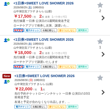
<1日券>SWEET LOVE SHOWER 2026
2026/08/29 (
土
) 10時00分
2
山中湖交流プラザ きらら (山梨)
￥17,500
2
/ 枚
枚 連番 【バラ売り可】
先行抽選 一日券 公演日の1週間前発送予定
ローチケアプリで発券し次第、譲渡いた...
電子チケット
名義記載なし
塗りつぶしなし
質問受付
<1日券>SWEET LOVE SHOWER 2026
2026/08/29 (
土
) 10時00分
1
山中湖交流プラザ きらら (山梨)
￥18,000
2
/ 枚
枚 連番 【バラ売り可】
先行抽選 一日券 公演日の1週間前発送予定
ローチケアプリで譲渡いたします
電子チケット
名義記載なし
塗りつぶしなし
質問受付
<1日券>SWEET LOVE SHOWER 2026
New
2026/08/30 (
日
) 10時00分
山中湖交流プラザ きらら (山梨)
￥22,000
1
/ 枚
枚
先行予約チケットローソンチケット 一日券 公演日の10日
前発送予定
友達と予定が合わなくなり出品します。...
電子チケット
名義記載なし
塗りつぶしなし
質問受付