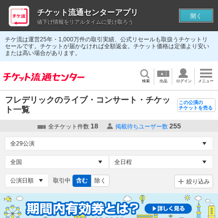
チケット流通センターアプリ
開く
値下げ情報をリアルタイムに受け取ろう
チケ流は運営25年・1,000万件の取引実績、公式リセールも取扱うチケットリ
セールです。チケットが届かなければ全額返金。チケット価格は定価より安い
または高い場合があります。
検索
出品
ログイン
メニュー
フレデリックのライブ・コンサート・チケッ
この公演の
ト一覧
チケットを売る
18
255
全チケット件数
掲載待ちユーザー数
取引中
含む
除く
絞り込み