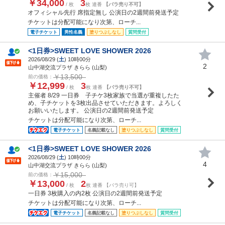
￥34,000
3
/ 枚
枚 連番
【バラ売り不可】
オフィシャル先行 席指定無し 公演日の2週間前発送予定
チケットは分配可能になり次第、ローチ...
電子チケット
男性名義
塗りつぶしなし
質問受付
<1日券>SWEET LOVE SHOWER 2026
2026/08/29 (
土
) 10時00分
2
山中湖交流プラザ きらら (山梨)
￥13,500
前の価格：
￥12,999
3
/ 枚
枚 連番
【バラ売り不可】
主催者 8/29 一日券 子チケ3枚家族で当選が重複したた
め、子チケットを3枚出品させていただきます。よろしく
お願いいたします。 公演日の2週間前発送予定
チケットは分配可能になり次第、ローチ...
電子チケット
名義記載なし
塗りつぶしなし
質問受付
<1日券>SWEET LOVE SHOWER 2026
2026/08/29 (
土
) 10時00分
4
山中湖交流プラザ きらら (山梨)
￥15,000
前の価格：
￥13,000
2
/ 枚
枚 連番 【バラ売り可】
一日券 3枚購入の内2枚 公演日の2週間前発送予定
チケットは分配可能になり次第、ローチ...
電子チケット
名義記載なし
塗りつぶしなし
質問受付