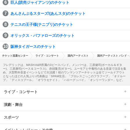
巨人(読売ジャイアンツ)のチケット
あんさんぶるスターズ!(あんスタ)のチケット
テニスの王子様(テニプリ)のチケット
オリックス・バファローズのチケット
阪神タイガースのチケット
チケット流通センター
ライブ・コンサート
国内アーティスト
国内アーティスト バンド・
フレデリックは、MASH A&R所属の3ピースバンド。メンバーは、三原健司(ボーカル＆ギタ
ー)、三原康司(ベース＆コーラス)、赤頭隆児(ギター)。ユーモアと中毒性のある音楽で注目を集
め、大型野外音楽イベントなどで大活躍！初のワンマンツアーチケットは全てソールドアウト
となったほどの人気ぶり♪代表曲は「SPAM生活」「プロレスごっこのフラフープ」「オドルー
プ」「ディスコプール」「オワラセナイト」「ハローグッバイ」「オンリーワンダー」など。
ライブ・コンサート
演劇・舞台
スポーツ