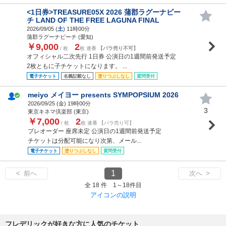
<1日券>TREASURE05X 2026 蒲郡ラグーナビー
チ LAND OF THE FREE LAGUNA FINAL
2026/09/05 (
土
) 11時00分
蒲郡ラグーナビーチ (愛知)
￥9,000
2
/ 枚
枚 連番
【バラ売り不可】
オフィシャル二次先行 1日券 公演日の1週間前発送予定
2枚ともに子チケットになります。 ...
電子チケット
名義記載なし
塗りつぶしなし
質問受付
meiyo メイヨー presents SYMPOPSIUM 2026
2026/09/25 (
金
) 19時00分
3
東京キネマ倶楽部 (東京)
￥7,000
2
/ 枚
枚 連番 【バラ売り可】
プレオーダー 座席未定 公演日の1週間前発送予定
チケットは分配可能になり次第、メール...
電子チケット
塗りつぶしなし
質問受付
1
< 前へ
次へ >
全 18 件 1～18件目
アイコンの説明
フレデリックが好きな方に人気のチケット