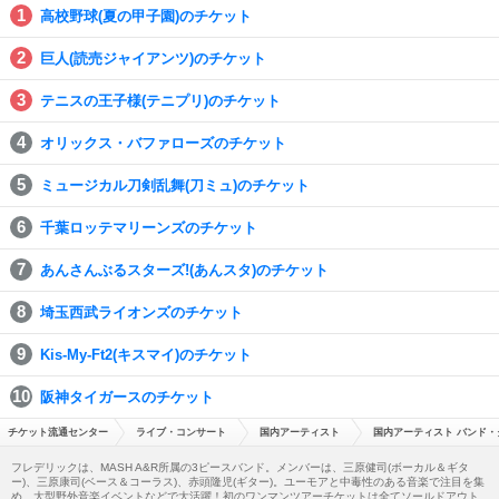
高校野球(夏の甲子園)のチケット
巨人(読売ジャイアンツ)のチケット
テニスの王子様(テニプリ)のチケット
オリックス・バファローズのチケット
ミュージカル刀剣乱舞(刀ミュ)のチケット
千葉ロッテマリーンズのチケット
あんさんぶるスターズ!(あんスタ)のチケット
埼玉西武ライオンズのチケット
Kis-My-Ft2(キスマイ)のチケット
阪神タイガースのチケット
チケット流通センター
ライブ・コンサート
国内アーティスト
国内アーティスト バンド・
フレデリックは、MASH A&R所属の3ピースバンド。メンバーは、三原健司(ボーカル＆ギタ
ー)、三原康司(ベース＆コーラス)、赤頭隆児(ギター)。ユーモアと中毒性のある音楽で注目を集
め、大型野外音楽イベントなどで大活躍！初のワンマンツアーチケットは全てソールドアウト