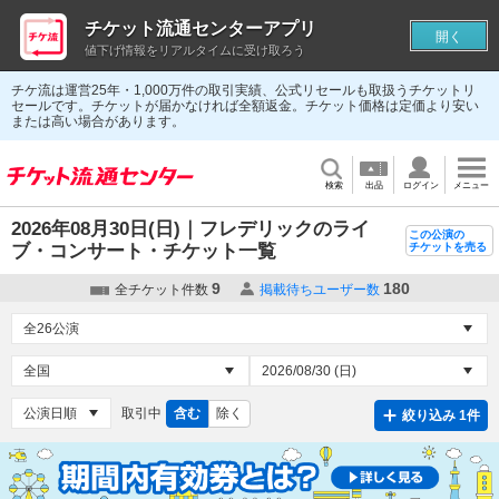
チケット流通センターアプリ
開く
値下げ情報をリアルタイムに受け取ろう
チケ流は運営25年・1,000万件の取引実績、公式リセールも取扱うチケットリ
セールです。チケットが届かなければ全額返金。チケット価格は定価より安い
または高い場合があります。
検索
出品
ログイン
メニュー
2026年08月30日(日)｜フレデリックのライ
この公演の
ブ・コンサート・チケット一覧
チケットを売る
9
180
全チケット件数
掲載待ちユーザー数
取引中
含む
除く
絞り込み 1件