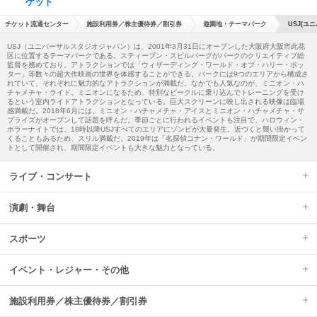
ケット
チケット流通センター
施設利用券／株主優待券／割引券
遊園地・テーマパーク
USJ(ユ
USJ（ユニバーサルスタジオジャパン）は、2001年3月31日にオープンした大阪府大阪市此花
区に位置するテーマパークである。スティーブン・スピルバーグがパークのクリエイティブ総
監督を務めており、アトラクションでは「ウィザーディング・ワールド・オブ・ハリー・ポッ
ター」等数々の超大作映画の世界を体感することができる。パークには9つのエリアから構成さ
れていて、それぞれに魅力的なアトラクションが満載だ。なかでも人気なのが、ミニオン・ハ
チャメチャ・ライド。ミニオンになるため、特別なビークルに乗り込んでトレーニングを受け
るという室内ライドアトラクションとなっている。巨大スクリーンに映し出される映像は臨場
感満載だ。2018年6月には、ミニオン・ハチャメチャ・アイスとミニオン・ハチャメチャ・サ
プライズがオープンして話題を呼んだ。季節ごとに行われるイベントも注目で、ハロウィン・
ホラーナイトでは、18時以降USJすべてのエリアにゾンビが大量発生。近づくと襲い掛かって
くることもあるため、スリル満載だ。2019年は「名探偵コナン・ワールド」が期間限定イベン
トとして開催され、期間限定イベントも大きな魅力となっている。
ライブ・コンサート
演劇・舞台
スポーツ
イベント・レジャー・その他
施設利用券／株主優待券／割引券