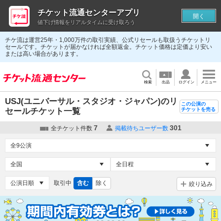
チケット流通センターアプリ
開く
値下げ情報をリアルタイムに受け取ろう
チケ流は運営25年・1,000万件の取引実績、公式リセールも取扱うチケットリ
セールです。チケットが届かなければ全額返金。チケット価格は定価より安い
または高い場合があります。
検索
出品
ログイン
メニュー
USJ(ユニバーサル・スタジオ・ジャパン)のリ
この公演の
セールチケット一覧
チケットを売る
7
301
全チケット件数
掲載待ちユーザー数
取引中
含む
除く
絞り込み