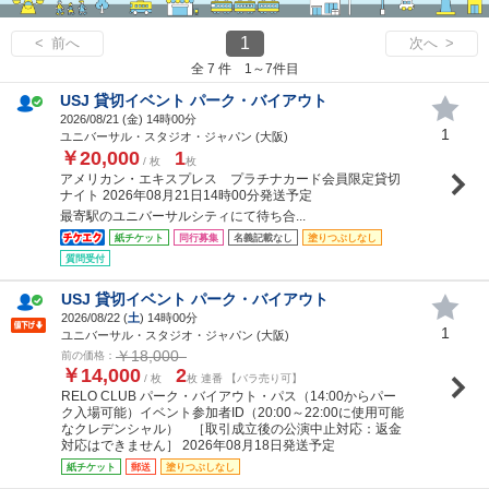
1
< 前へ
次へ >
全 7 件 1～7件目
USJ 貸切イベント パーク・バイアウト
2026/08/21 (
金
) 14時00分
1
ユニバーサル・スタジオ・ジャパン (大阪)
￥20,000
1
/ 枚
枚
アメリカン・エキスプレス プラチナカード会員限定貸切
ナイト 2026年08月21日14時00分発送予定
最寄駅のユニバーサルシティにて待ち合...
紙チケット
同行募集
名義記載なし
塗りつぶしなし
質問受付
USJ 貸切イベント パーク・バイアウト
2026/08/22 (
土
) 14時00分
1
ユニバーサル・スタジオ・ジャパン (大阪)
￥18,000
前の価格：
￥14,000
2
/ 枚
枚 連番 【バラ売り可】
RELO CLUB パーク・バイアウト・パス（14:00からパー
ク入場可能）イベント参加者ID（20:00～22:00に使用可能
なクレデンシャル） ［取引成立後の公演中止対応：返金
対応はできません］ 2026年08月18日発送予定
紙チケット
郵送
塗りつぶしなし