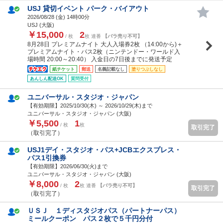
USJ 貸切イベント パーク・バイアウト
2026/08/28 (
金
) 14時00分
USJ (大阪)
￥15,000
2
/ 枚
枚 連番
【バラ売り不可】
8月28日 プレミアムナイト 大人入場券2枚 （14:00から)＋
プレミアムナイト・パス2枚（ニンテンドー・ワールド入
場時間 20:00～20:40） 入金日の7日後までに発送予定
紙チケット
郵送
名義記載なし
塗りつぶしなし
あんしん配送OK
質問受付
ユニバーサル・スタジオ・ジャパン
【有効期限】2025/10/30(
木
) ～ 2026/10/29(
木
)まで
ユニバーサル・スタジオ・ジャパン (大阪)
￥5,500
1
/ 枚
枚
取引完了
（取引完了）
USJ1デイ・スタジオ・パス+JCBエクスプレス・
パス1引換券
【有効期限】2026/06/30(
火
)まで
ユニバーサル・スタジオ・ジャパン (大阪)
￥8,000
2
/ 枚
枚 連番
【バラ売り不可】
取引完了
（取引完了）
ＵＳＪ １ディスタジオパス（パートナーパス）
ミールクーポン パス２枚で５千円分付