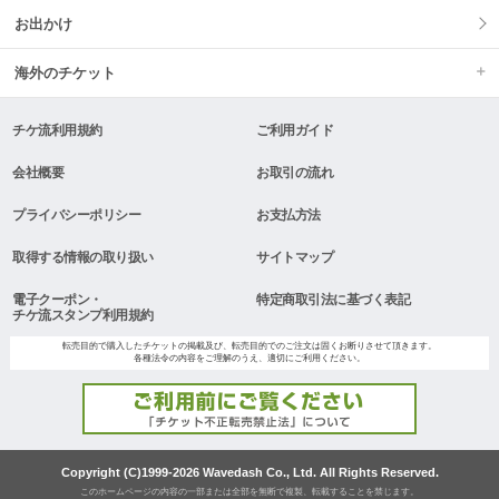
お出かけ
海外のチケット
チケ流利用規約
ご利用ガイド
会社概要
お取引の流れ
プライバシーポリシー
お支払方法
取得する情報の取り扱い
サイトマップ
電子クーポン・
特定商取引法に基づく表記
チケ流スタンプ利用規約
転売目的で購入したチケットの掲載及び、転売目的でのご注文は固くお断りさせて頂きます。
各種法令の内容をご理解のうえ、適切にご利用ください。
Copyright (C)1999-2026 Wavedash Co., Ltd. All Rights Reserved.
このホームページの内容の一部または全部を無断で複製、転載することを禁じます。