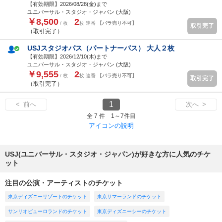
【有効期限】2026/08/28(
金
)まで
ユニバーサル・スタジオ・ジャパン (大阪)
￥8,500
2
/ 枚
枚 連番
【バラ売り不可】
取引完了
（取引完了）
USJスタジオパス（パートナーパス） 大人２枚
【有効期限】2026/12/10(
木
)まで
ユニバーサル・スタジオ・ジャパン (大阪)
￥9,555
2
/ 枚
枚 連番
【バラ売り不可】
取引完了
（取引完了）
1
< 前へ
次へ >
全 7 件 1～7件目
アイコンの説明
USJ(ユニバーサル・スタジオ・ジャパン)が好きな方に人気のチケ
ット
注目の公演・アーティストのチケット
東京ディズニーリゾートのチケット
東京サマーランドのチケット
サンリオピューロランドのチケット
東京ディズニーシーのチケット