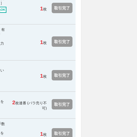
す］
1
取引完了
枚
OK
。有
せ
1
取引完了
枚
協力
てい
1
取引完了
枚
報を
2
枚連番 (
バラ売り不
取引完了
可
)
手数
報を
1
取引完了
枚