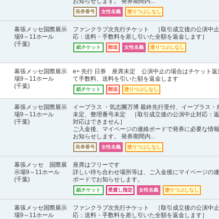
お知らせします。 発券期間内...
発券番号
女性名義
塗りつぶしなし
幕張メッセ国際展示
ファンクラブ次先行チケット ［取引成立後の公演中
場9～11ホール
応：送料・手数料を差し引いた全額を返金します］
(千葉)
紙チケット
郵送
女性名義
塗りつぶしなし
幕張メッセ国際展示
e+ 先行 日券 座席未定 公演中止の場合はチケット返
場9～11ホール
て手数料、送料を引いた額を返金します
(千葉)
紙チケット
郵送
塗りつぶしなし
幕張メッセ国際展示
イープラス ・気志團万博 最終先行受付、イープラス・
場9～11ホール
未定、整理番号未定 ［取引成立後の公演中止対応：
(千葉)
対応はできません］
ご入金後、マイページの連絡ボードで発券に必要な情
お知らせします。 発券期間内...
発券番号
女性名義
塗りつぶしなし
幕張メッセ 国際展
座席はフリーです
示場9～11ホール
詳しい待ち合わせ場所等は、ご入金後にマイページの
(千葉)
ボードでお知らせします。
紙チケット
受渡し指定
女性名義
塗りつぶしなし
幕張メッセ国際展示
ファンクラブ次先行チケット ［取引成立後の公演中
場9～11ホール
応：送料・手数料を差し引いた全額を返金します］