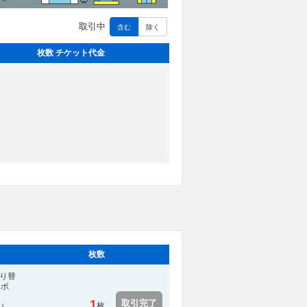
取引中
含む
除く
枚数 チケット代金
枚数
すり替
更ボ
1
取引完了
枚