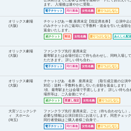
公演前日までに必要な情報を連絡ボードにてお伝えい
ます。 入場後は速やかに受取...
電子チケット
同行募集
女性名義
塗りつぶしなし
オリックス劇場
チケットぴあ 一般 座席未定【指定席名券】 公演中止
(大阪)
のみチケットのご返却にて手数料・送金を引いた金額
返金いたします。
紙チケット
郵送
女性名義
塗りつぶしなし
あんしん配送
オリックス劇場
ファンクラブ先行 座席未定
(大阪)
最寄駅または会場付近にて待ち合わせし、同時入場し
ただきます。 詳しい待ち合わ...
電子チケット
同行募集
女性名義
塗りつぶしなし
オリックス劇場
チケットぴあ 名券 座席未定 ［取引成立後の公演
(大阪)
対応：送料・手数料を差し引いた全額を返金します］
:頃、最寄駅または会場で手渡しします。 詳しい待ち合
場所等は、ご入金後にマイ...
紙チケット
受渡し指定
女性名義
塗りつぶしなし
大宮ソニックシテ
ファンクラブ先行 座席未定。ごと（待ち合わせなし）
ィ 大ホール
必要な情報は公演日前日にお送りします。同意チェッ
(埼玉)
同行者登録はご購入者様ご自身で...
電子チケット
同行募集
女性名義
塗りつぶしなし