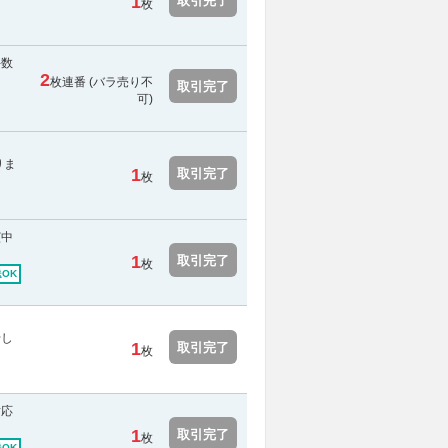
1
取引完了
枚
手数
2
枚連番 (
バラ売り不
取引完了
可
)
りま
1
取引完了
枚
演中
1
取引完了
枚
OK
せし
1
取引完了
枚
対応
1
取引完了
枚
OK