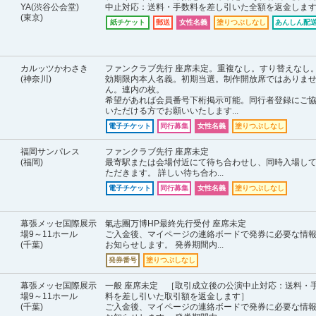
YA(渋谷公会堂)
中止対応：送料・手数料を差し引いた全額を返金しま
(東京)
紙チケット
郵送
女性名義
塗りつぶしなし
あんしん配送
カルッツかわさき
ファンクラブ先行 座席未定。重複なし。すり替えなし
(神奈川)
効期限内本人名義。初期当選。制作開放席ではありま
ん。連内の枚。
希望があれば会員番号下桁掲示可能。同行者登録にご
いただける方でお願いいたします...
電子チケット
同行募集
女性名義
塗りつぶしなし
福岡サンパレス
ファンクラブ先行 座席未定
(福岡)
最寄駅または会場付近にて待ち合わせし、同時入場し
ただきます。 詳しい待ち合わ...
電子チケット
同行募集
女性名義
塗りつぶしなし
幕張メッセ国際展示
氣志團万博HP最終先行受付 座席未定
場9～11ホール
ご入金後、マイページの連絡ボードで発券に必要な情
(千葉)
お知らせします。 発券期間内...
発券番号
塗りつぶしなし
幕張メッセ国際展示
一般 座席未定 ［取引成立後の公演中止対応：送料・
場9～11ホール
料を差し引いた取引額を返金します］
(千葉)
ご入金後、マイページの連絡ボードで発券に必要な情