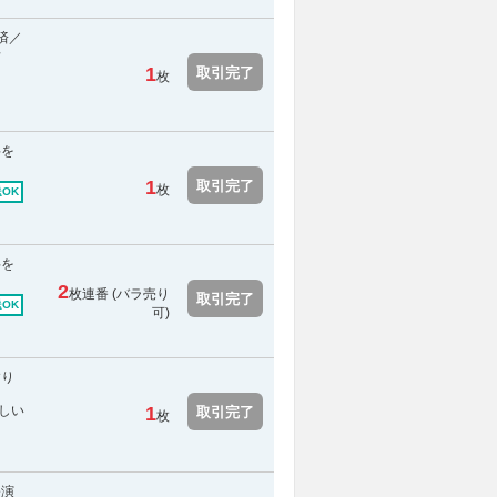
済／
予
1
取引完了
枚
料を
1
取引完了
枚
OK
料を
2
枚連番 (バラ売り
取引完了
OK
可)
すり
しい
1
取引完了
枚
公演