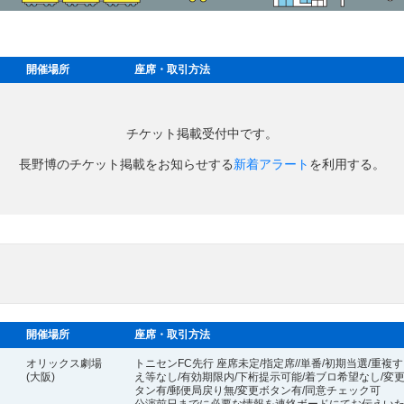
開催場所
座席・取引方法
チケット掲載受付中です。
長野博のチケット掲載をお知らせする
新着アラート
を利用する。
開催場所
座席・取引方法
オリックス劇場
トニセンFC先行 座席未定/指定席//単番/初期当選/重複
(大阪)
え等なし/有効期限内/下桁提示可能/着ブロ希望なし/変
タン有/郵便局戻り無/変更ボタン有/同意チェック可