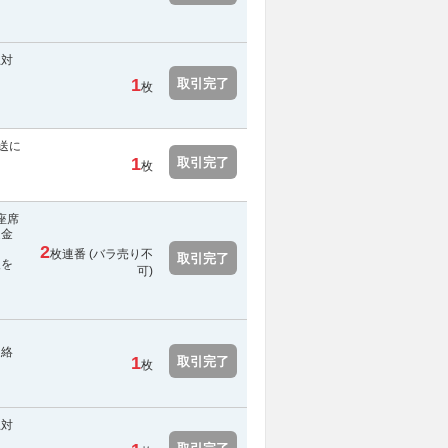
止対
1
取引完了
枚
送に
1
取引完了
枚
座席
返金
2
枚連番 (
バラ売り不
取引完了
報を
可
)
連絡
1
取引完了
枚
止対