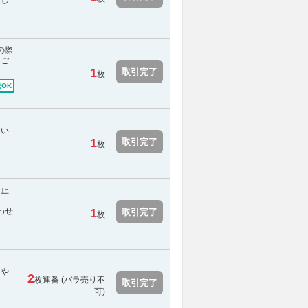
たし
の際
をご
1
取引完了
枚
OK
てい
1
取引完了
枚
中止
わせ
1
取引完了
枚
。
クや
2
枚連番 (
バラ売り不
取引完了
可
)