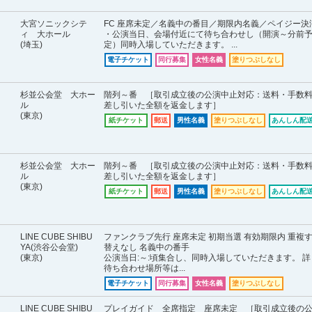
大宮ソニックシテ
FC 座席未定／名義中の番目／期限内名義／ペイジー決
ィ 大ホール
・公演当日、会場付近にて待ち合わせし（開演～分前
(埼玉)
定）同時入場していただきます。 ...
電子チケット
同行募集
女性名義
塗りつぶしなし
杉並公会堂 大ホー
階列～番 ［取引成立後の公演中止対応：送料・手数
ル
差し引いた全額を返金します］
(東京)
紙チケット
郵送
男性名義
塗りつぶしなし
あんしん配送
杉並公会堂 大ホー
階列～番 ［取引成立後の公演中止対応：送料・手数
ル
差し引いた全額を返金します］
(東京)
紙チケット
郵送
男性名義
塗りつぶしなし
あんしん配送
LINE CUBE SHIBU
ファンクラブ先行 座席未定 初期当選 有効期限内 重複
YA(渋谷公会堂)
替えなし 名義中の番手
(東京)
公演当日:～:頃集合し、同時入場していただきます。 詳
待ち合わせ場所等は...
電子チケット
同行募集
女性名義
塗りつぶしなし
LINE CUBE SHIBU
プレイガイド 全席指定 座席未定 ［取引成立後の