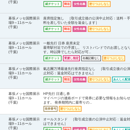
(千葉)
紙チケット
郵送
女性名義
塗りつぶしなし
幕張メッセ国際展示
座席指定無し ［取引成立後の公演中止対応：送料・
場9～11ホール
料を差し引いた全額を返金します］
(千葉)
紙チケット
郵送
女性名義
塗りつぶしなし
幕張メッセ国際展示
一般先行 日券 座席未定
場9～11ホール
最寄駅付近での手渡し。 リストバンドでのお渡しとな
(千葉)
す。時以降でしたら対応が可...
紙チケット
受渡し指定
名義記載なし
塗りつぶしなし
幕張メッセ国際展示
氣志團万博最速先行座席指定なし ［取引成立後の公
場9～11ホール
止対応：返金対応はできません］
(千葉)
紙チケット
郵送
女性名義
塗りつぶしなし
あんしん配送
幕張メッセ国際展示
HP先行 日通し券
場9～11ホール
マイページの連絡ボードで発券に必要な情報をお知ら
(千葉)
ます。 発券期間内に最寄りの...
発券番号
塗りつぶしなし
幕張メッセ国際展示
オールスタンド ［取引成立後の公演中止対応：返金
場9～11ホール
はできません］
(千葉)
紙チケット
郵送
女性名義
塗りつぶしなし
あんしん配送