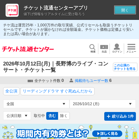
チケット流通センターアプリ
開く
値下げ情報をリアルタイムに受け取ろう
チケ流は運営25年・1,000万件の取引実績、公式リセールも取扱うチケットリ
セールです。チケットが届かなければ全額返金。チケット価格は定価より安い
または高い場合があります。
検索
出品
ログイン
メニュー
2026年10月12日(月)｜長野博のライブ・コン
この公演の
サート・チケット一覧
チケットを売る
0
6
全チケット件数
掲載待ちユーザー数
全公演
リーディングドラマ すぐ死ぬんだから
取引中
含む
除く
絞り込み 1件