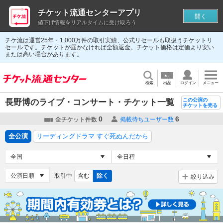
チケット流通センターアプリ
開く
値下げ情報をリアルタイムに受け取ろう
チケ流は運営25年・1,000万件の取引実績、公式リセールも取扱うチケットリ
セールです。チケットが届かなければ全額返金。チケット価格は定価より安い
または高い場合があります。
検索
出品
ログイン
メニュー
この公演の
長野博のライブ・コンサート・チケット一覧
チケットを売る
0
6
全チケット件数
掲載待ちユーザー数
全公演
リーディングドラマ すぐ死ぬんだから
取引中
含む
除く
絞り込み