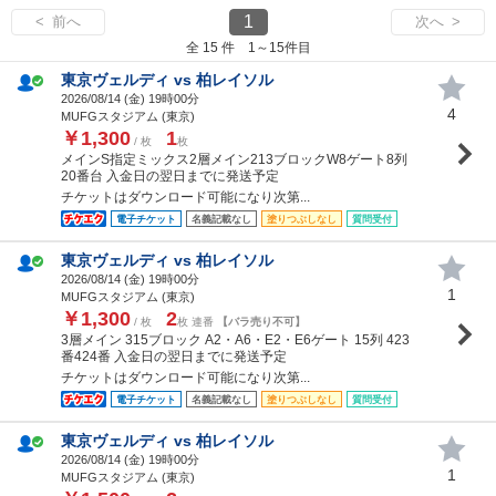
1
< 前へ
次へ >
全 15 件 1～15件目
東京ヴェルディ vs 柏レイソル
2026/08/14 (
金
) 19時00分
4
MUFGスタジアム (東京)
￥1,300
1
/ 枚
枚
メインS指定ミックス2層メイン213ブロックW8ゲート8列
20番台 入金日の翌日までに発送予定
チケットはダウンロード可能になり次第...
電子チケット
名義記載なし
塗りつぶしなし
質問受付
東京ヴェルディ vs 柏レイソル
2026/08/14 (
金
) 19時00分
1
MUFGスタジアム (東京)
￥1,300
2
/ 枚
枚 連番
【バラ売り不可】
3層メイン 315ブロック A2・A6・E2・E6ゲート 15列 423
番424番 入金日の翌日までに発送予定
チケットはダウンロード可能になり次第...
電子チケット
名義記載なし
塗りつぶしなし
質問受付
東京ヴェルディ vs 柏レイソル
2026/08/14 (
金
) 19時00分
1
MUFGスタジアム (東京)