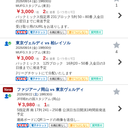
2026/08/14 (
金
) 19時00分
1
MUFGスタジアム (東京)
￥3,000
2
/ 枚
枚 連番 【バラ売り可】
バックミックス指定席 231ブロック 5列 50～80番 入金日
の翌日までに発送予定
受け取り用のURLをお送りします。
電子チケット
名義記載なし
塗りつぶしなし
質問受付
東京ヴェルディ vs 柏レイソル
2026/08/14 (
金
) 19時00分
4
MUFGスタジアム (東京)
￥3,000
2
/ 枚
枚 連番 【バラ売り可】
バックミックス 125ブロック 16列20～50番 入金日の3
日後までに発送予定
Jリーグチケットにて分配いたします
電子チケット
名義記載なし
塗りつぶしなし
質問受付
ファジアーノ岡山 vs 東京ヴェルディ
New
2026/08/22 (
土
) 18時30分
JFE晴れの国スタジアム (岡山)
￥3,980
1
/ 枚
枚
S指定席 南 17列 241～250番 公演日当日開演1時間前発送
予定
連絡ボードにQRコードの画像を送信し...
電子チケット
名義記載なし
塗りつぶしなし
質問受付