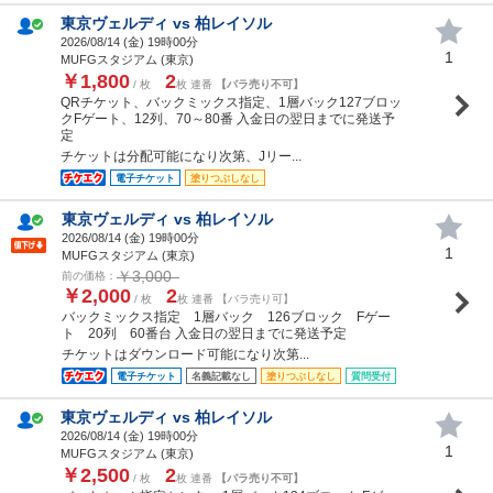
東京ヴェルディ vs 柏レイソル
2026/08/14 (
金
) 19時00分
1
MUFGスタジアム (東京)
￥1,800
2
/ 枚
枚 連番
【バラ売り不可】
QRチケット、バックミックス指定、1層バック127ブロッ
クFゲート、12列、70～80番 入金日の翌日までに発送予
定
チケットは分配可能になり次第、Jリー...
電子チケット
塗りつぶしなし
東京ヴェルディ vs 柏レイソル
2026/08/14 (
金
) 19時00分
1
MUFGスタジアム (東京)
￥3,000
前の価格：
￥2,000
2
/ 枚
枚 連番 【バラ売り可】
バックミックス指定 1層バック 126ブロック Fゲー
ト 20列 60番台 入金日の翌日までに発送予定
チケットはダウンロード可能になり次第...
電子チケット
名義記載なし
塗りつぶしなし
質問受付
東京ヴェルディ vs 柏レイソル
2026/08/14 (
金
) 19時00分
1
MUFGスタジアム (東京)
￥2,500
2
/ 枚
枚 連番
【バラ売り不可】