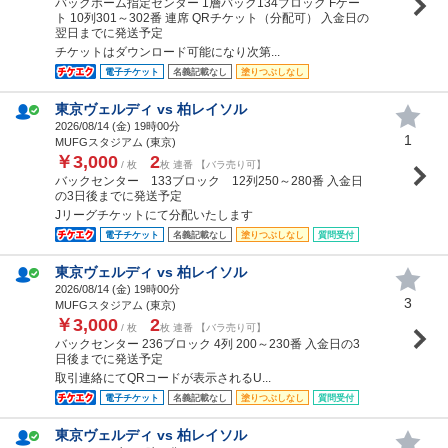
バックホーム指定センター 1層バック134ブロック Fゲー
ト 10列301～302番 連席 QRチケット（分配可） 入金日の
翌日までに発送予定
チケットはダウンロード可能になり次第...
電子チケット
名義記載なし
塗りつぶしなし
東京ヴェルディ vs 柏レイソル
2026/08/14 (
金
) 19時00分
1
MUFGスタジアム (東京)
￥3,000
2
/ 枚
枚 連番 【バラ売り可】
バックセンター 133ブロック 12列250～280番 入金日
の3日後までに発送予定
Jリーグチケットにて分配いたします
電子チケット
名義記載なし
塗りつぶしなし
質問受付
東京ヴェルディ vs 柏レイソル
2026/08/14 (
金
) 19時00分
3
MUFGスタジアム (東京)
￥3,000
2
/ 枚
枚 連番 【バラ売り可】
バックセンター 236ブロック 4列 200～230番 入金日の3
日後までに発送予定
取引連絡にてQRコードが表示されるU...
電子チケット
名義記載なし
塗りつぶしなし
質問受付
東京ヴェルディ vs 柏レイソル