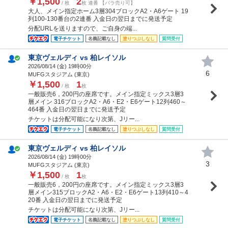
￥1,500
2
/ 枚
枚 連番 【バラ売り可】
大人、メイン指定ホーム3層304ブロックA2・A6ゲート 19
列100-130番台の2連番 入金日の翌日までに発送予定
分配URLを送りますので、ご自身の端...
電子チケット
名義記載なし
塗りつぶしなし
質問受付
東京ヴェルディ vs 柏レイソル
2026/08/14 (
金
) 19時00分
6
MUFGスタジアム (東京)
￥1,500
1
/ 枚
枚
一般販売6，200円の座席です。メイン指定ミックス3層3
層メイン 316ブロックA2・A6・E2・E6ゲート12列460～
464番 入金日の翌日までに発送予定
チケットは分配可能になり次第、Jリー...
電子チケット
名義記載なし
塗りつぶしなし
質問受付
東京ヴェルディ vs 柏レイソル
2026/08/14 (
金
) 19時00分
3
MUFGスタジアム (東京)
￥1,500
1
/ 枚
枚
一般販売6，200円の座席です。メイン指定ミックス3層3
層メイン315ブロックA2・A6・E2・E6ゲート13列410～4
20番 入金日の翌日までに発送予定
チケットは分配可能になり次第、Jリー...
電子チケット
名義記載なし
塗りつぶしなし
質問受付