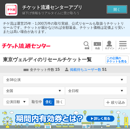
チケット流通センターアプリ
開く
値下げ情報をリアルタイムに受け取ろう
チケ流は運営25年・1,000万件の取引実績、公式リセールも取扱うチケットリ
セールです。チケットが届かなければ全額返金。チケット価格は定価より安い
または高い場合があります。
検索
出品
ログイン
メニュー
この公演の
東京ヴェルディのリセールチケット一覧
チケットを売る
15
51
全チケット件数
掲載待ちユーザー数
取引中
含む
除く
絞り込み