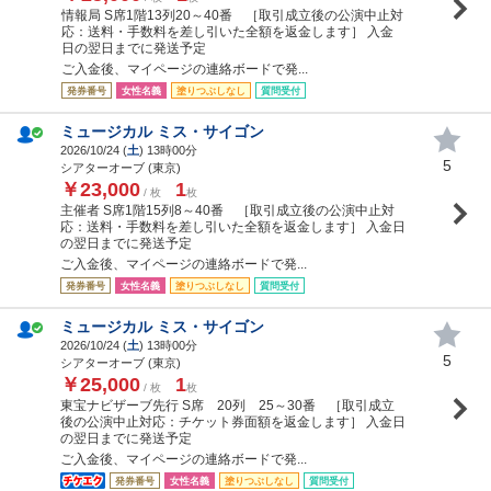
情報局 S席1階13列20～40番 ［取引成立後の公演中止対
応：送料・手数料を差し引いた全額を返金します］ 入金
日の翌日までに発送予定
ご入金後、マイページの連絡ボードで発...
発券番号
女性名義
塗りつぶしなし
質問受付
ミュージカル ミス・サイゴン
2026/10/24 (
土
) 13時00分
5
シアターオーブ (東京)
￥23,000
1
/ 枚
枚
主催者 S席1階15列8～40番 ［取引成立後の公演中止対
応：送料・手数料を差し引いた全額を返金します］ 入金日
の翌日までに発送予定
ご入金後、マイページの連絡ボードで発...
発券番号
女性名義
塗りつぶしなし
質問受付
ミュージカル ミス・サイゴン
2026/10/24 (
土
) 13時00分
5
シアターオーブ (東京)
￥25,000
1
/ 枚
枚
東宝ナビザーブ先行 S席 20列 25～30番 ［取引成立
後の公演中止対応：チケット券面額を返金します］ 入金日
の翌日までに発送予定
ご入金後、マイページの連絡ボードで発...
発券番号
女性名義
塗りつぶしなし
質問受付