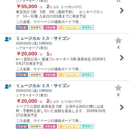
シアターオーブ (東京)
￥55,000
2
/ 枚
枚 連番
【バラ売り不可】
東宝先行 1階 S席 5列（最前予想） センターブロッ
ク 14～32番 入金日の3日後までに発送予定
ご入金後、マイページの連絡ボードで発...
発券番号
女性名義
塗りつぶしなし
質問受付
ミュージカル ミス・サイゴン
2026/10/31 (
土
) 13時00分
4
シアターオーブ (東京)
￥20,000
1
/ 枚
枚
e+＜貸切公演＞ 最速プレオーダー S席 座席未定 2026年1
0月27日発送予定
ご入金後、マイページの連絡ボードで発...
発券番号
女性名義
塗りつぶしなし
質問受付
ミュージカル ミス・サイゴン
2026/10/31 (
土
) 13時00分
6
シアターオーブ (東京)
￥20,000
2
/ 枚
枚 連番
【バラ売り不可】
イープラス貸切 座席未定 S席 公演中止対応の際には送
料・手数料を差し引いた金額を返金します。 2026年10月
27日発送予定
ご入金後、マイページの連絡ボードで発...
発券番号
女性名義
塗りつぶしなし
質問受付