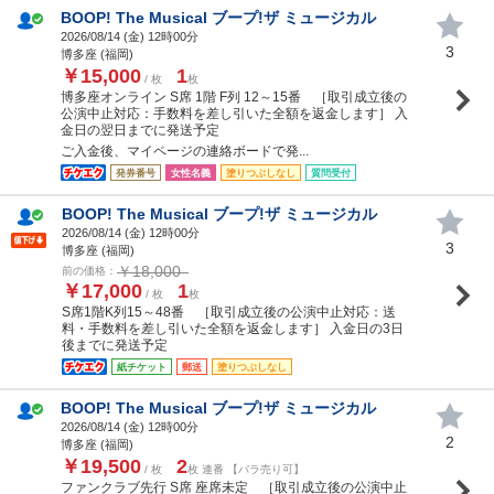
BOOP! The Musical ブープ!ザ ミュージカル
2026/08/14 (
金
) 12時00分
3
博多座 (福岡)
￥15,000
1
/ 枚
枚
博多座オンライン S席 1階 F列 12～15番 ［取引成立後の
公演中止対応：手数料を差し引いた全額を返金します］ 入
金日の翌日までに発送予定
ご入金後、マイページの連絡ボードで発...
発券番号
女性名義
塗りつぶしなし
質問受付
BOOP! The Musical ブープ!ザ ミュージカル
2026/08/14 (
金
) 12時00分
3
博多座 (福岡)
￥18,000
前の価格：
￥17,000
1
/ 枚
枚
S席1階K列15～48番 ［取引成立後の公演中止対応：送
料・手数料を差し引いた全額を返金します］ 入金日の3日
後までに発送予定
紙チケット
郵送
塗りつぶしなし
BOOP! The Musical ブープ!ザ ミュージカル
2026/08/14 (
金
) 12時00分
2
博多座 (福岡)
￥19,500
2
/ 枚
枚 連番 【バラ売り可】
ファンクラブ先行 S席 座席未定 ［取引成立後の公演中止