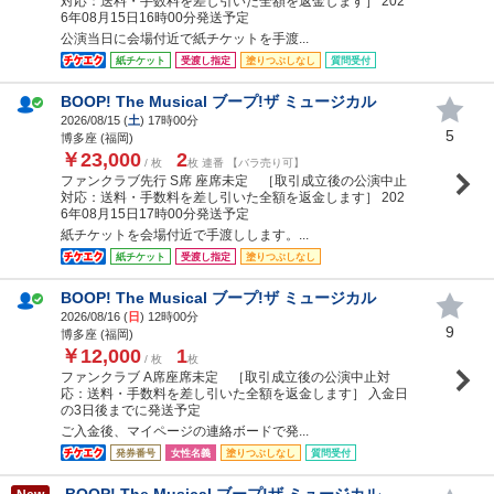
対応：送料・手数料を差し引いた全額を返金します］ 202
6年08月15日16時00分発送予定
公演当日に会場付近で紙チケットを手渡...
紙チケット
受渡し指定
塗りつぶしなし
質問受付
BOOP! The Musical ブープ!ザ ミュージカル
2026/08/15 (
土
) 17時00分
5
博多座 (福岡)
￥23,000
2
/ 枚
枚 連番 【バラ売り可】
ファンクラブ先行 S席 座席未定 ［取引成立後の公演中止
対応：送料・手数料を差し引いた全額を返金します］ 202
6年08月15日17時00分発送予定
紙チケットを会場付近で手渡しします。...
紙チケット
受渡し指定
塗りつぶしなし
BOOP! The Musical ブープ!ザ ミュージカル
2026/08/16 (
日
) 12時00分
9
博多座 (福岡)
￥12,000
1
/ 枚
枚
ファンクラブ A席座席未定 ［取引成立後の公演中止対
応：送料・手数料を差し引いた全額を返金します］ 入金日
の3日後までに発送予定
ご入金後、マイページの連絡ボードで発...
発券番号
女性名義
塗りつぶしなし
質問受付
BOOP! The Musical ブープ!ザ ミュージカル