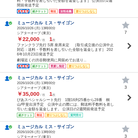
料・手数料を差し引いた全額を返金します］ 公演日の2週
間前発送予定
紙チケット
郵送
女性名義
塗りつぶしなし
ミュージカル ミス・サイゴン
2026/10/26 (
月
) 13時00分
7
シアターオーブ (東京)
￥22,000
1
/ 枚
枚
ファンクラブ先行 S席 座席未定 ［取引成立後の公演中止
対応：送料・手数料を差し引いた全額を返金します］ 202
6年10月23日発送予定
劇場近くの渋谷郵便局に局留めでお送り...
紙チケット
受渡し指定
塗りつぶしなし
ミュージカル ミス・サイゴン
2026/10/26 (
月
) 13時00分
3
シアターオーブ (東京)
￥35,000
1
/ 枚
枚
ぴあスペシャルシート先行 1階16列25番から28番 桐
山/甲斐出演予定 公演中止の際には、郵送料手数料を差し
引いた金額を返金します。 公演日の2週間前発送予定
紙チケット
郵送
塗りつぶしなし
質問受付
ミュージカル ミス・サイゴン
2026/10/26 (
月
) 13時00分
3
シアターオーブ (東京)