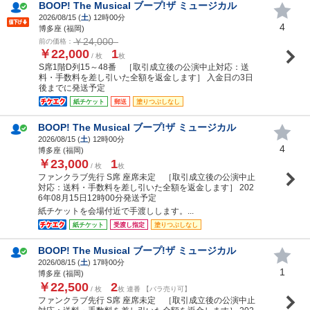
BOOP! The Musical ブープ!ザ ミュージカル
2026/08/15 (
土
) 12時00分
4
博多座 (福岡)
￥24,000
前の価格：
￥22,000
1
/ 枚
枚
S席1階D列15～48番 ［取引成立後の公演中止対応：送
料・手数料を差し引いた全額を返金します］ 入金日の3日
後までに発送予定
紙チケット
郵送
塗りつぶしなし
BOOP! The Musical ブープ!ザ ミュージカル
2026/08/15 (
土
) 12時00分
4
博多座 (福岡)
￥23,000
1
/ 枚
枚
ファンクラブ先行 S席 座席未定 ［取引成立後の公演中止
対応：送料・手数料を差し引いた全額を返金します］ 202
6年08月15日12時00分発送予定
紙チケットを会場付近で手渡しします。...
紙チケット
受渡し指定
塗りつぶしなし
BOOP! The Musical ブープ!ザ ミュージカル
2026/08/15 (
土
) 17時00分
1
博多座 (福岡)
￥22,500
2
/ 枚
枚 連番 【バラ売り可】
ファンクラブ先行 S席 座席未定 ［取引成立後の公演中止