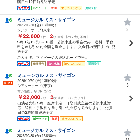
演日の10日前発送予定
紙チケット
郵送
塗りつぶしなし
質問受付
ミュージカル ミス・サイゴン
2026/10/30 (
金
) 13時00分
3
シアターオーブ (東京)
￥22,000
2
/ 枚
枚 連番
【バラ売り不可】
S席 1階15 列6～13番 公演中止の場合のみ、送料・手数
料を差し引いた全額を返金します。 入金日の翌日までに発
送予定
ご入金後、マイページの連絡ボードで発...
発券番号
女性名義
塗りつぶしなし
質問受付
ミュージカル ミス・サイゴン
2026/10/30 (
金
) 13時00分
3
シアターオーブ (東京)
￥25,000
前の価格：
￥22,000
2
/ 枚
枚 連番 【バラ売り可】
出演者先行 S席 座席未定 ［取引成立後の公演中止対
応：送料・手数料を差し引いた全額を返金します］ 公演
日の2週間前発送予定
紙チケット
郵送
塗りつぶしなし
ミュージカル ミス・サイゴン
2026/10/30 (
金
) 13時00分
11