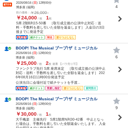
2026/08/16 (
日
) 12時00分
4
博多座 (福岡)
￥26,000
前の価格：
￥24,000
1
/ 枚
枚
S席 2階B列15-50番 ［取引成立後の公演中止対応：送
料・手数料を差し引いた全額を返金します］ 入金日の3日
後までに発送予定
紙チケット
郵送
塗りつぶしなし
BOOP! The Musical ブープ!ザ ミュージカル
2026/08/16 (
日
) 12時00分
6
博多座 (福岡)
￥25,000
2
/ 枚
枚 連番 【バラ売り可】
ファンクラブ先行 S席 座席未定 ［取引成立後の公演中止
対応：送料・手数料を差し引いた全額を返金します］ 202
6年08月16日11時00分発送予定
公演当日に会場付近で紙チケットを手渡...
紙チケット
受渡し指定
塗りつぶしなし
質問受付
BOOP! The Musical ブープ!ザ ミュージカル
2026/08/16 (
日
) 12時00分
9
博多座 (福岡)
￥30,000
1
/ 枚
枚
大千穐楽 主催先行 S席1階席N列30-42番 中止となっ
た場合は、手数料を差し引いた全額返金いたします。 入金
日の翌日までに発送予定