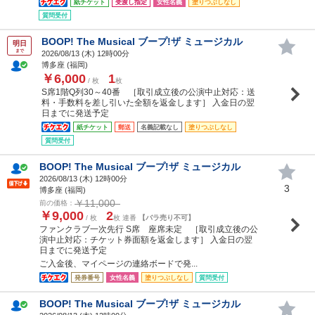
紙チケット
受渡し指定
女性名義
塗りつぶしなし
質問受付
BOOP! The Musical ブープ!ザ ミュージカル
明日
まで
2026/08/13 (
木
) 12時00分
博多座 (福岡)
￥6,000
1
/ 枚
枚
S席1階Q列30～40番 ［取引成立後の公演中止対応：送
料・手数料を差し引いた全額を返金します］ 入金日の翌
日までに発送予定
紙チケット
郵送
名義記載なし
塗りつぶしなし
質問受付
BOOP! The Musical ブープ!ザ ミュージカル
2026/08/13 (
木
) 12時00分
3
博多座 (福岡)
￥11,000
前の価格：
￥9,000
2
/ 枚
枚 連番
【バラ売り不可】
ファンクラブ一次先行 S席 座席未定 ［取引成立後の公
演中止対応：チケット券面額を返金します］ 入金日の翌
日までに発送予定
ご入金後、マイページの連絡ボードで発...
発券番号
女性名義
塗りつぶしなし
質問受付
BOOP! The Musical ブープ!ザ ミュージカル