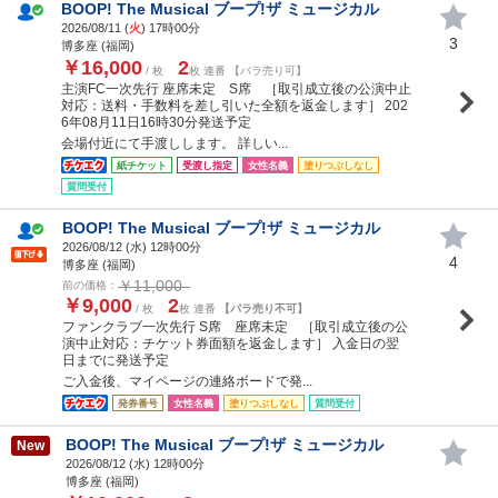
BOOP! The Musical ブープ!ザ ミュージカル
2026/08/11 (
火
) 17時00分
3
博多座 (福岡)
￥16,000
2
/ 枚
枚 連番 【バラ売り可】
主演FC一次先行 座席未定 S席 ［取引成立後の公演中止
対応：送料・手数料を差し引いた全額を返金します］ 202
6年08月11日16時30分発送予定
会場付近にて手渡しします。 詳しい...
紙チケット
受渡し指定
女性名義
塗りつぶしなし
質問受付
BOOP! The Musical ブープ!ザ ミュージカル
2026/08/12 (
水
) 12時00分
4
博多座 (福岡)
￥11,000
前の価格：
￥9,000
2
/ 枚
枚 連番
【バラ売り不可】
ファンクラブ一次先行 S席 座席未定 ［取引成立後の公
演中止対応：チケット券面額を返金します］ 入金日の翌
日までに発送予定
ご入金後、マイページの連絡ボードで発...
発券番号
女性名義
塗りつぶしなし
質問受付
BOOP! The Musical ブープ!ザ ミュージカル
New
2026/08/12 (
水
) 12時00分
博多座 (福岡)