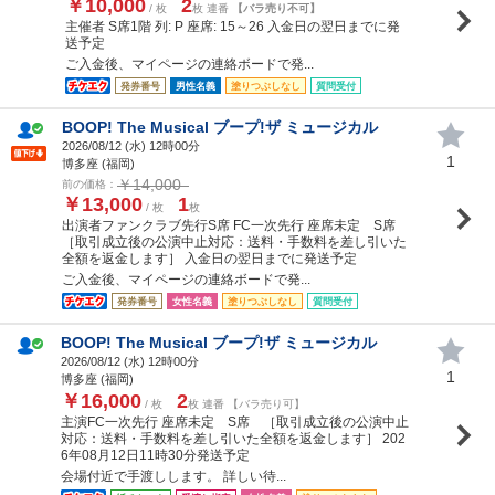
￥10,000
2
/ 枚
枚 連番
【バラ売り不可】
主催者 S席1階 列: P 座席: 15～26 入金日の翌日までに発
送予定
ご入金後、マイページの連絡ボードで発...
発券番号
男性名義
塗りつぶしなし
質問受付
BOOP! The Musical ブープ!ザ ミュージカル
2026/08/12 (
水
) 12時00分
1
博多座 (福岡)
￥14,000
前の価格：
￥13,000
1
/ 枚
枚
出演者ファンクラブ先行S席 FC一次先行 座席未定 S席
［取引成立後の公演中止対応：送料・手数料を差し引いた
全額を返金します］ 入金日の翌日までに発送予定
ご入金後、マイページの連絡ボードで発...
発券番号
女性名義
塗りつぶしなし
質問受付
BOOP! The Musical ブープ!ザ ミュージカル
2026/08/12 (
水
) 12時00分
1
博多座 (福岡)
￥16,000
2
/ 枚
枚 連番 【バラ売り可】
主演FC一次先行 座席未定 S席 ［取引成立後の公演中止
対応：送料・手数料を差し引いた全額を返金します］ 202
6年08月12日11時30分発送予定
会場付近で手渡しします。 詳しい待...