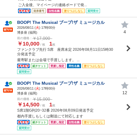
ご入金後、マイページの連絡ボードで発...
発券番号
女性名義
塗りつぶしなし
質問受付
BOOP! The Musical ブープ!ザ ミュージカル
2026/08/11 (
火
) 17時00分
4
博多座 (福岡)
￥17,000
前の価格：
￥10,000
1
/ 枚
枚
ファンクラブ先行 S席 座席未定 2026年08月11日15時30
分発送予定
最寄駅または会場で手渡しします。 ...
紙チケット
受渡し指定
男性名義
塗りつぶしなし
質問受付
BOOP! The Musical ブープ!ザ ミュージカル
2026/08/11 (
火
) 17時00分
12
博多座 (福岡)
￥15,000
前の価格：
￥14,500
1
/ 枚
枚
S席1階G列20~32番 2026年08月09日発送予定
都内手渡しもしくは郵送にて対応します
紙チケット
受渡し指定
女性名義
塗りつぶしなし
質問受付