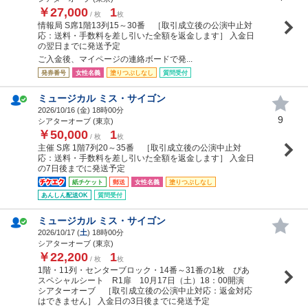
￥27,000
1
/ 枚
枚
情報局 S席1階13列15～30番 ［取引成立後の公演中止対
応：送料・手数料を差し引いた全額を返金します］ 入金日
の翌日までに発送予定
ご入金後、マイページの連絡ボードで発...
発券番号
女性名義
塗りつぶしなし
質問受付
ミュージカル ミス・サイゴン
2026/10/16 (
金
) 18時00分
9
シアターオーブ (東京)
￥50,000
1
/ 枚
枚
主催 S席 1階7列20～35番 ［取引成立後の公演中止対
応：送料・手数料を差し引いた全額を返金します］ 入金日
の7日後までに発送予定
紙チケット
郵送
女性名義
塗りつぶしなし
あんしん配送OK
質問受付
ミュージカル ミス・サイゴン
2026/10/17 (
土
) 18時00分
シアターオーブ (東京)
￥22,200
1
/ 枚
枚
1階・11列・センターブロック・14番～31番の1枚 ぴあ
スペシャルシート R1扉 10月17日（土）18：00開演
シアターオーブ ［取引成立後の公演中止対応：返金対応
はできません］ 入金日の3日後までに発送予定