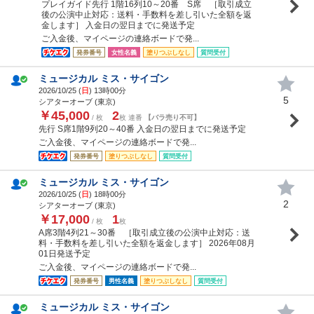
プレイガイド先行 1階16列10～20番 S席 ［取引成立
後の公演中止対応：送料・手数料を差し引いた全額を返
金します］ 入金日の翌日までに発送予定
ご入金後、マイページの連絡ボードで発...
発券番号
女性名義
塗りつぶしなし
質問受付
ミュージカル ミス・サイゴン
2026/10/25 (
日
) 13時00分
5
シアターオーブ (東京)
￥45,000
2
/ 枚
枚 連番
【バラ売り不可】
先行 S席1階9列20～40番 入金日の翌日までに発送予定
ご入金後、マイページの連絡ボードで発...
発券番号
塗りつぶしなし
質問受付
ミュージカル ミス・サイゴン
2026/10/25 (
日
) 18時00分
2
シアターオーブ (東京)
￥17,000
1
/ 枚
枚
A席3階4列21～30番 ［取引成立後の公演中止対応：送
料・手数料を差し引いた全額を返金します］ 2026年08月
01日発送予定
ご入金後、マイページの連絡ボードで発...
発券番号
男性名義
塗りつぶしなし
質問受付
ミュージカル ミス・サイゴン