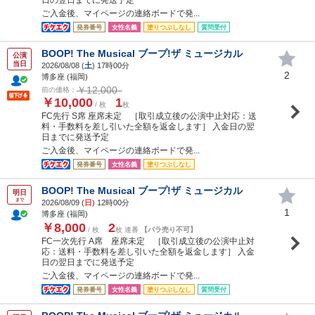
ご入金後、マイページの連絡ボードで発...
発券番号
女性名義
塗りつぶしなし
質問受付
BOOP! The Musical ブープ!ザ ミュージカル
公演
当日
2026/08/08 (
土
) 17時00分
2
博多座 (福岡)
￥12,000
前の価格：
￥10,000
1
/ 枚
枚
FC先行 S席 座席未定 ［取引成立後の公演中止対応：送
料・手数料を差し引いた全額を返金します］ 入金日の翌
日までに発送予定
ご入金後、マイページの連絡ボードで発...
発券番号
女性名義
塗りつぶしなし
BOOP! The Musical ブープ!ザ ミュージカル
明日
まで
2026/08/09 (
日
) 12時00分
1
博多座 (福岡)
￥8,000
2
/ 枚
枚 連番
【バラ売り不可】
FC一次先行 A席 座席未定 ［取引成立後の公演中止対
応：送料・手数料を差し引いた全額を返金します］ 入金
日の翌日までに発送予定
ご入金後、マイページの連絡ボードで発...
発券番号
女性名義
塗りつぶしなし
質問受付