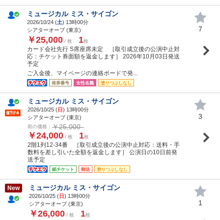
ミュージカル ミス・サイゴン
2026/10/24 (
土
) 13時00分
7
シアターオーブ (東京)
￥25,000
1
/ 枚
枚
カード会社先行 S席座席未定 ［取引成立後の公演中止対
応：チケット券面額を返金します］ 2026年10月03日発送
予定
ご入金後、マイページの連絡ボードで発...
発券番号
女性名義
塗りつぶしなし
ミュージカル ミス・サイゴン
2026/10/25 (
日
) 13時00分
3
シアターオーブ (東京)
￥25,000
前の価格：
￥24,000
1
/ 枚
枚
2階1列12-34番 ［取引成立後の公演中止対応：送料・手
数料を差し引いた全額を返金します］ 公演日の10日前発
送予定
紙チケット
郵送
塗りつぶしなし
ミュージカル ミス・サイゴン
New
2026/10/25 (
日
) 13時00分
1
シアターオーブ (東京)
￥26,000
1
/ 枚
枚