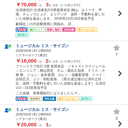
￥70,000
3
/ 枚
枚 連番
【バラ売り不可】
出演者先行 出演者先行S席座席未定 桐山、ルミーナ、甲
斐、チェッウヒョク、エリアンナ 送料・手数料を差し引
いた全額を返金します。 2026年10月19日発送予定
劇場近くの渋谷郵便局に局留め。 詳...
紙チケット
受渡し指定
女性名義
塗りつぶしなし
質問受付
ミュージカル ミス・サイゴン
2026/10/29 (
木
) 13時00分
7
シアターオーブ (東京)
￥18,000
2
/ 枚
枚 連番
【バラ売り不可】
ファンクラブ先行 S席 座席未定 ＜キャストスケジュール
＞エンジニア：桐山照史、キム：屋比久知奈、クリス：小
林 唯、ジョン：金本泰潤、エレン：加藤梨里香、トゥイ：
吉田広大、ジジ：則松亜海 ［取引成立後の公演中止対
応：送料・手数料を差し引いた全額を返金します］ 公演日
の2～3日前発送予定
ご入金後、発券開始日になりましたらマ...
発券番号
男性名義
塗りつぶしなし
質問受付
ミュージカル ミス・サイゴン
2026/10/29 (
木
) 13時00分
3
シアターオーブ (東京)
￥20,000
1
/ 枚
枚