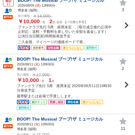
BOOP! The Musical ブープ!ザ ミュージカル
明日
まで
2026/08/09 (
日
) 12時00分
3
博多座 (福岡)
￥14,000
前の価格：
￥10,000
2
/ 枚
枚 連番
【バラ売り不可】
ファンクラブ先行 S席 座席未定 ［取引成立後の公演中
止対応：送料・手数料を差し引いた全額を返金します］
公演日当日開演1時間前発送予定
ご入金後、マイページの連絡ボードで発...
発券番号
女性名義
塗りつぶしなし
質問受付
BOOP! The Musical ブープ!ザ ミュージカル
2026/08/11 (
火
) 12時00分
2
博多座 (福岡)
￥17,000
前の価格：
￥10,000
1
/ 枚
枚
ファンクラブ先行 S席 座席未定 2026年08月11日10時30
分発送予定
最寄駅または会場で手渡しします。 ...
紙チケット
受渡し指定
男性名義
塗りつぶしなし
質問受付
BOOP! The Musical ブープ!ザ ミュージカル
2026/08/11 (
火
) 12時00分
11
博多座 (福岡)
￥15,000
前の価格：