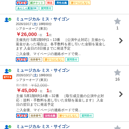
紙チケット
郵送
男性名義
塗りつぶしなし
あんしん配送OK
質問受付
ミュージカル ミス・サイゴン
2026/10/17 (
土
) 18時00分
1
シアターオーブ (東京)
￥26,000
1
/ 枚
枚
主催先行 S席1階9列1～13番 ［公演中止対応］主催から
返金があった場合は、各手数料を差し引いた金額を返金し
ます 入金日の3日後までに発送予定
ご入金後、マイページの連絡ボードで発...
発券番号
塗りつぶしなし
質問受付
ミュージカル ミス・サイゴン
2026/10/17 (
土
) 18時00分
16
シアターオーブ (東京)
￥52,000
前の価格：
￥45,000
1
/ 枚
枚
主催 S席1階8列14番～32番 ［取引成立後の公演中止対
応：送料・手数料を差し引いた全額を返金します］ 入金
日の翌日までに発送予定
ご入金後、マイページの連絡ボードで発...
発券番号
女性名義
塗りつぶしなし
質問受付
ミュージカル ミス・サイゴン