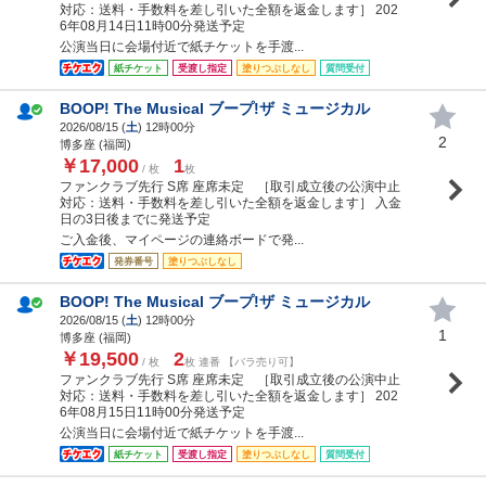
対応：送料・手数料を差し引いた全額を返金します］ 202
6年08月14日11時00分発送予定
公演当日に会場付近で紙チケットを手渡...
紙チケット
受渡し指定
塗りつぶしなし
質問受付
BOOP! The Musical ブープ!ザ ミュージカル
2026/08/15 (
土
) 12時00分
2
博多座 (福岡)
￥17,000
1
/ 枚
枚
ファンクラブ先行 S席 座席未定 ［取引成立後の公演中止
対応：送料・手数料を差し引いた全額を返金します］ 入金
日の3日後までに発送予定
ご入金後、マイページの連絡ボードで発...
発券番号
塗りつぶしなし
BOOP! The Musical ブープ!ザ ミュージカル
2026/08/15 (
土
) 12時00分
1
博多座 (福岡)
￥19,500
2
/ 枚
枚 連番 【バラ売り可】
ファンクラブ先行 S席 座席未定 ［取引成立後の公演中止
対応：送料・手数料を差し引いた全額を返金します］ 202
6年08月15日11時00分発送予定
公演当日に会場付近で紙チケットを手渡...
紙チケット
受渡し指定
塗りつぶしなし
質問受付