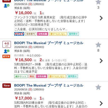
New
2026/08/16 (
日
) 12時00分
3
博多座 (福岡)
￥16,000
1
/ 枚
枚
ファンクラブ先行 S席 座席未定 ［取引成立後の公演中
止対応：送料・手数料を差し引いた全額を返金します］
公演日の2～3日前発送予定
ご入金後、公演3日前になりましたらマ...
発券番号
女性名義
塗りつぶしなし
質問受付
BOOP! The Musical ブープ!ザ ミュージカル
今日
まで
2026/08/16 (
日
) 12時00分
8
博多座 (福岡)
￥17,000
前の価格：
￥16,500
2
/ 枚
枚 連番 【バラ売り可】
S席1階S列27～38番 ［取引成立後の公演中止対応：送
料・手数料を差し引いた全額を返金します］ 入金日の翌
日までに発送予定
紙チケット
郵送
女性名義
塗りつぶしなし
質問受付
BOOP! The Musical ブープ!ザ ミュージカル
New
2026/08/16 (
日
) 12時00分
博多座 (福岡)
￥17,000
1
/ 枚
枚
S席2階A列10番台後半 ［取引成立後の公演中止対応：
送料・手数料を差し引いた全額を返金します］ 入金日の