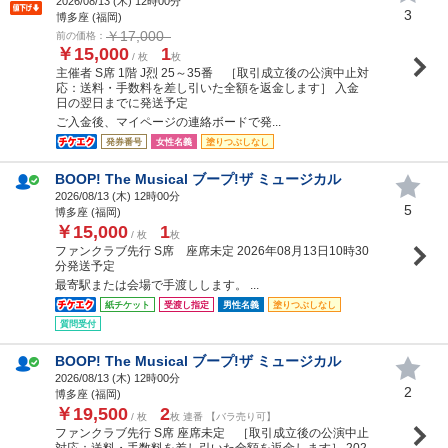
2026/08/13 (
木
) 12時00分
3
博多座 (福岡)
￥17,000
前の価格：
￥15,000
1
/ 枚
枚
主催者 S席 1階 J烈 25～35番 ［取引成立後の公演中止対
応：送料・手数料を差し引いた全額を返金します］ 入金
日の翌日までに発送予定
ご入金後、マイページの連絡ボードで発...
発券番号
女性名義
塗りつぶしなし
BOOP! The Musical ブープ!ザ ミュージカル
2026/08/13 (
木
) 12時00分
5
博多座 (福岡)
￥15,000
1
/ 枚
枚
ファンクラブ先行 S席 座席未定 2026年08月13日10時30
分発送予定
最寄駅または会場で手渡しします。 ...
紙チケット
受渡し指定
男性名義
塗りつぶしなし
質問受付
BOOP! The Musical ブープ!ザ ミュージカル
2026/08/13 (
木
) 12時00分
2
博多座 (福岡)
￥19,500
2
/ 枚
枚 連番 【バラ売り可】
ファンクラブ先行 S席 座席未定 ［取引成立後の公演中止
対応：送料・手数料を差し引いた全額を返金します］ 202