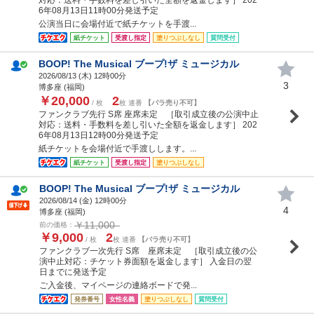
6年08月13日11時00分発送予定
公演当日に会場付近で紙チケットを手渡...
紙チケット
受渡し指定
塗りつぶしなし
質問受付
BOOP! The Musical ブープ!ザ ミュージカル
2026/08/13 (
木
) 12時00分
3
博多座 (福岡)
￥20,000
2
/ 枚
枚 連番
【バラ売り不可】
ファンクラブ先行 S席 座席未定 ［取引成立後の公演中止
対応：送料・手数料を差し引いた全額を返金します］ 202
6年08月13日12時00分発送予定
紙チケットを会場付近で手渡しします。...
紙チケット
受渡し指定
塗りつぶしなし
BOOP! The Musical ブープ!ザ ミュージカル
2026/08/14 (
金
) 12時00分
4
博多座 (福岡)
￥11,000
前の価格：
￥9,000
2
/ 枚
枚 連番
【バラ売り不可】
ファンクラブ一次先行 S席 座席未定 ［取引成立後の公
演中止対応：チケット券面額を返金します］ 入金日の翌
日までに発送予定
ご入金後、マイページの連絡ボードで発...
発券番号
女性名義
塗りつぶしなし
質問受付