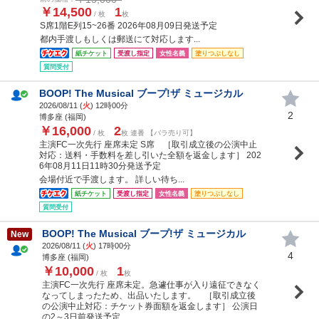
￥14,500
1
/ 枚
枚
S席1階E列15~26番 2026年08月09日発送予定
都内手渡しもしくは郵送にて対応します...
紙チケット
受渡し指定
女性名義
塗りつぶしなし
質問受付
BOOP! The Musical ブープ!ザ ミュージカル
2026/08/11 (
火
) 12時00分
2
博多座 (福岡)
￥16,000
2
/ 枚
枚 連番 【バラ売り可】
主演FC一次先行 座席未定 S席 ［取引成立後の公演中止
対応：送料・手数料を差し引いた全額を返金します］ 202
6年08月11日11時30分発送予定
会場付近で手渡します。 詳しい待ち...
紙チケット
受渡し指定
女性名義
塗りつぶしなし
質問受付
BOOP! The Musical ブープ!ザ ミュージカル
New
2026/08/11 (
火
) 17時00分
4
博多座 (福岡)
￥10,000
1
/ 枚
枚
主演FC一次先行 座席未定。急遽仕事が入り遠征できなく
なってしまったため、出品いたします。 ［取引成立後
の公演中止対応：チケット券面額を返金します］ 公演日
の2～3日前発送予定