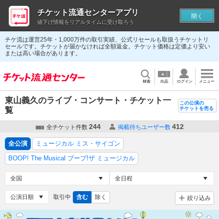
チケット流通センターアプリ
開く
値下げ情報をリアルタイムに受け取ろう
チケ流は運営25年・1,000万件の取引実績、公式リセールも取扱うチケットリ
セールです。チケットが届かなければ全額返金。チケット価格は定価より安い
または高い場合があります。
検索
出品
ログイン
メニュー
東山義久のライブ・コンサート・チケット一
この公演の
覧
チケットを売る
244
412
全チケット件数
掲載待ちユーザー数
全公演
ミュージカル ミス・サイゴン
BOOP! The Musical ブープ!ザ ミュージカル
取引中
含む
除く
絞り込み