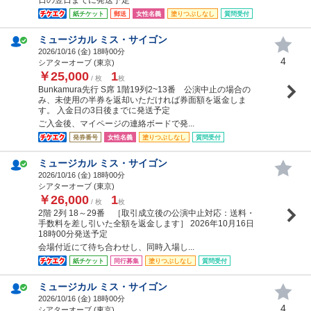
紙チケット
郵送
女性名義
塗りつぶしなし
質問受付
ミュージカル ミス・サイゴン
2026/10/16 (
金
) 18時00分
4
シアターオーブ (東京)
￥25,000
1
/ 枚
枚
Bunkamura先行 S席 1階19列2~13番 公演中止の場合の
み、未使用の半券を返却いただければ券面額を返金しま
す。 入金日の3日後までに発送予定
ご入金後、マイページの連絡ボードで発...
発券番号
女性名義
塗りつぶしなし
質問受付
ミュージカル ミス・サイゴン
2026/10/16 (
金
) 18時00分
シアターオーブ (東京)
￥26,000
1
/ 枚
枚
2階 2列 18～29番 ［取引成立後の公演中止対応：送料・
手数料を差し引いた全額を返金します］ 2026年10月16日
18時00分発送予定
会場付近にて待ち合わせし、同時入場し...
紙チケット
同行募集
塗りつぶしなし
質問受付
ミュージカル ミス・サイゴン
2026/10/16 (
金
) 18時00分
4
シアターオーブ (東京)