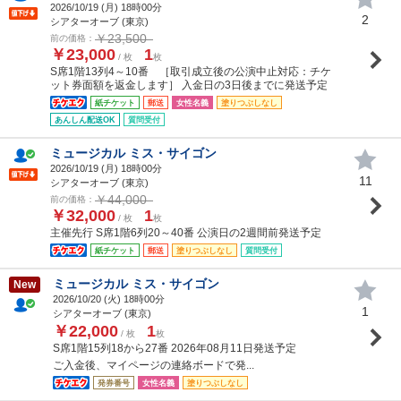
2026/10/19 (
月
) 18時00分
2
シアターオーブ (東京)
￥23,500
前の価格：
￥23,000
1
/ 枚
枚
S席1階13列4～10番 ［取引成立後の公演中止対応：チケ
ット券面額を返金します］ 入金日の3日後までに発送予定
紙チケット
郵送
女性名義
塗りつぶしなし
あんしん配送OK
質問受付
ミュージカル ミス・サイゴン
2026/10/19 (
月
) 18時00分
11
シアターオーブ (東京)
￥44,000
前の価格：
￥32,000
1
/ 枚
枚
主催先行 S席1階6列20～40番 公演日の2週間前発送予定
紙チケット
郵送
塗りつぶしなし
質問受付
ミュージカル ミス・サイゴン
New
2026/10/20 (
火
) 18時00分
1
シアターオーブ (東京)
￥22,000
1
/ 枚
枚
S席1階15列18から27番 2026年08月11日発送予定
ご入金後、マイページの連絡ボードで発...
発券番号
女性名義
塗りつぶしなし