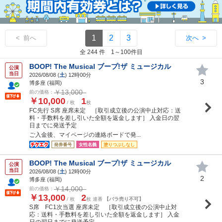
1
2
3
< 前へ
次へ >
全 244 件 1～100件目
BOOP! The Musical ブープ!ザ ミュージカル
公演
当日
2026/08/08 (
土
) 12時00分
3
博多座 (福岡)
￥13,000
前の価格：
￥10,000
1
/ 枚
枚
FC先行 S席 座席未定 ［取引成立後の公演中止対応：送
料・手数料を差し引いた全額を返金します］ 入金日の翌
日までに発送予定
ご入金後、マイページの連絡ボードで発...
発券番号
女性名義
塗りつぶしなし
BOOP! The Musical ブープ!ザ ミュージカル
公演
当日
2026/08/08 (
土
) 12時00分
2
博多座 (福岡)
￥14,000
前の価格：
￥13,000
2
/ 枚
枚 連番
【バラ売り不可】
S席 FC1次当選 座席未定 ［取引成立後の公演中止対
応：送料・手数料を差し引いた全額を返金します］ 入金
日の翌日までに発送予定