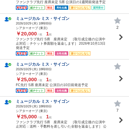
ファンクラブ先行 座席未定 S席 公演日の1週間前発送予定
紙チケット
郵送
男性名義
塗りつぶしなし
質問受付
ミュージカル ミス・サイゴン
2026/10/29 (
木
) 18時00分
2
シアターオーブ (東京)
￥20,000
1
/ 枚
枚
ファンクラブ先行 S席 座席未定 ［取引成立後の公演中
止対応：チケット券面額を返金します］ 2026年10月13日
発送予定
紙チケット
郵送
女性名義
塗りつぶしなし
ミュージカル ミス・サイゴン
2026/10/29 (
木
) 18時00分
シアターオーブ (東京)
￥25,000
1
/ 枚
枚
FC先行 S席 座席未定 公演日の10日前発送予定
紙チケット
郵送
女性名義
塗りつぶしなし
ミュージカル ミス・サイゴン
2026/10/29 (
木
) 18時00分
7
シアターオーブ (東京)
￥25,000
1
/ 枚
枚
ファンクラブ先行 S席 座席未定 ［取引成立後の公演中
止対応：送料・手数料を差し引いた全額を返金します］ 公