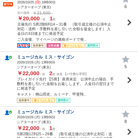
2026/10/25 (
日
) 18時00分
6
シアターオーブ (東京)
￥21,500
前の価格：
￥20,000
1
/ 枚
枚
主催先行 S席2階8列14～31番 ［取引成立後の公演中止
対応：送料・手数料を差し引いた全額を返金します］ 入
金日の3日後までに発送予定
ご入金後、マイページの連絡ボードで発...
発券番号
女性名義
塗りつぶしなし
質問受付
ミュージカル ミス・サイゴン
2026/10/26 (
月
) 13時00分
5
シアターオーブ (東京)
￥22,000
2
/ 枚
枚 連番
【バラ売り不可】
プレイガイド先行 【S席】 座席未定 公演中止の場合、手
数料を差し引いた金額をお返しします。 入金日の翌日まで
に発送予定
キャスト：桐山照史、ルミーナ、甲斐翔...
発券番号
塗りつぶしなし
質問受付
ミュージカル ミス・サイゴン
2026/10/26 (
月
) 13時00分
8
シアターオーブ (東京)
￥22,000
1
/ 枚
枚
S席2階12列25～29番 ［取引成立後の公演中止対応：送