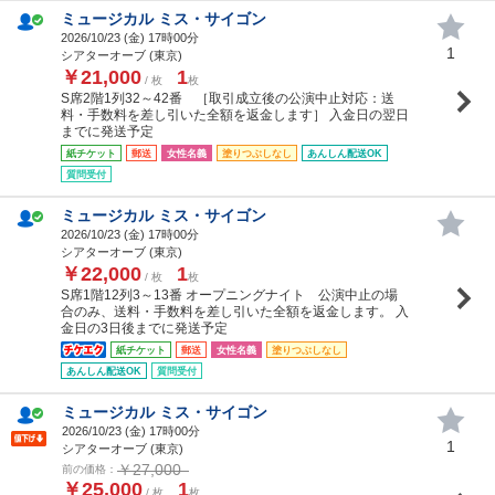
ミュージカル ミス・サイゴン
2026/10/23 (
金
) 17時00分
1
シアターオーブ (東京)
￥21,000
1
/ 枚
枚
S席2階1列32～42番 ［取引成立後の公演中止対応：送
料・手数料を差し引いた全額を返金します］ 入金日の翌日
までに発送予定
紙チケット
郵送
女性名義
塗りつぶしなし
あんしん配送OK
質問受付
ミュージカル ミス・サイゴン
2026/10/23 (
金
) 17時00分
シアターオーブ (東京)
￥22,000
1
/ 枚
枚
S席1階12列3～13番 オープニングナイト 公演中止の場
合のみ、送料・手数料を差し引いた全額を返金します。 入
金日の3日後までに発送予定
紙チケット
郵送
女性名義
塗りつぶしなし
あんしん配送OK
質問受付
ミュージカル ミス・サイゴン
2026/10/23 (
金
) 17時00分
1
シアターオーブ (東京)
￥27,000
前の価格：
￥25,000
1
/ 枚
枚