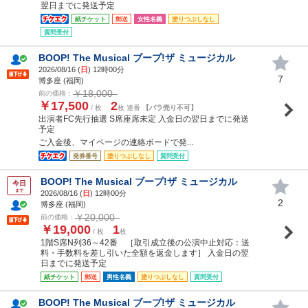
翌日までに発送予定
紙チケット
郵送
女性名義
塗りつぶしなし
質問受付
BOOP! The Musical ブープ!ザ ミュージカル
2026/08/16 (
日
) 12時00分
7
博多座 (福岡)
￥18,000
前の価格：
￥17,500
2
/ 枚
枚 連番
【バラ売り不可】
出演者FC先行抽選 S席座席未定 入金日の翌日までに発送
予定
ご入金後、マイページの連絡ボードで発...
発券番号
塗りつぶしなし
質問受付
BOOP! The Musical ブープ!ザ ミュージカル
今日
まで
2026/08/16 (
日
) 12時00分
2
博多座 (福岡)
￥20,000
前の価格：
￥19,000
1
/ 枚
枚
1階S席N列36～42番 ［取引成立後の公演中止対応：送
料・手数料を差し引いた全額を返金します］ 入金日の翌
日までに発送予定
紙チケット
郵送
男性名義
塗りつぶしなし
質問受付
BOOP! The Musical ブープ!ザ ミュージカル