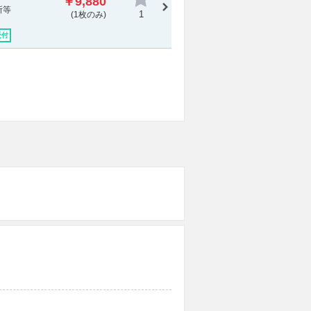
￥9,880
所等
1
(1枚のみ)
受付