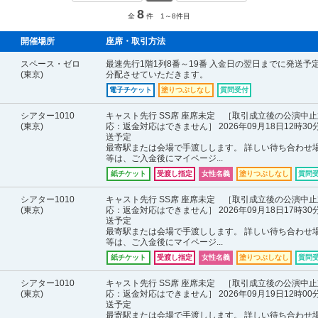
8
全
件 1～8件目
開催場所
座席・取引方法
スペース・ゼロ
最速先行1階1列8番～19番 入金日の翌日までに発送予
(東京)
分配させていただきます。
電子チケット
塗りつぶしなし
質問受付
シアター1010
キャスト先行 SS席 座席未定 ［取引成立後の公演中止
(東京)
応：返金対応はできません］ 2026年09月18日12時30
送予定
最寄駅または会場で手渡しします。 詳しい待ち合わせ
等は、ご入金後にマイページ...
紙チケット
受渡し指定
女性名義
塗りつぶしなし
質問
シアター1010
キャスト先行 SS席 座席未定 ［取引成立後の公演中止
(東京)
応：返金対応はできません］ 2026年09月18日17時30
送予定
最寄駅または会場で手渡しします。 詳しい待ち合わせ
等は、ご入金後にマイページ...
紙チケット
受渡し指定
女性名義
塗りつぶしなし
質問
シアター1010
キャスト先行 SS席 座席未定 ［取引成立後の公演中止
(東京)
応：返金対応はできません］ 2026年09月19日12時00
送予定
最寄駅または会場で手渡しします。 詳しい待ち合わせ