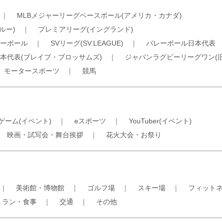
｜
MLBメジャーリーグベースボール(アメリカ・カナダ)
ルー)
｜
プレミアリーグ(イングランド)
ーボール
｜
SVリーグ(SV.LEAGUE)
｜
バレーボール日本代表
本代表(ブレイブ・ブロッサムズ)
｜
ジャパンラグビーリーグワン(
｜
モータースポーツ
｜
競馬
ゲーム(イベント)
｜
eスポーツ
｜
YouTuber(イベント)
｜
映画・試写会・舞台挨拶
｜
花火大会・お祭り
｜
美術館・博物館
｜
ゴルフ場
｜
スキー場
｜
フィット
トラン・食事
｜
交通
｜
その他