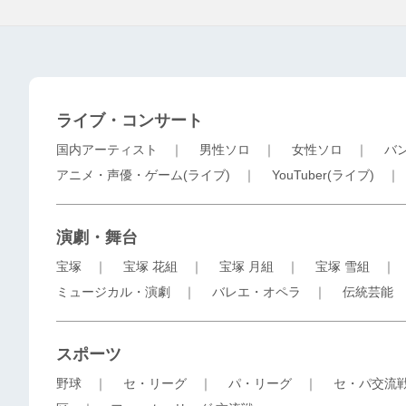
ライブ・コンサート
国内アーティスト
｜
男性ソロ
｜
女性ソロ
｜
バ
アニメ・声優・ゲーム(ライブ)
｜
YouTuber(ライブ)
演劇・舞台
宝塚
｜
宝塚 花組
｜
宝塚 月組
｜
宝塚 雪組
ミュージカル・演劇
｜
バレエ・オペラ
｜
伝統芸能
スポーツ
野球
｜
セ・リーグ
｜
パ・リーグ
｜
セ・パ交流