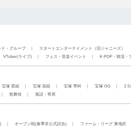
ンド・グループ
｜
スタートエンターテイメント（旧ジャニーズ）
｜
VTuber(ライブ)
｜
フェス・音楽イベント
｜
K-POP・韓流・
｜
宝塚 星組
｜
宝塚 宙組
｜
宝塚 専科
｜
宝塚 OG
｜
2.
｜
歌舞伎
｜
落語・寄席
戦
｜
オープン戦(春季非公式試合)
｜
ファーム・リーグ 東地区