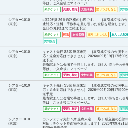
等は、ご入金後にマイページ...
紙チケット
受渡し指定
女性名義
塗りつぶしなし
質問
シアター1010
s席10列8-26番通路横のお席です。 ［取引成立後の
(東京)
止対応：送料・手数料を差し引いた全額を返金します］
金日の3日後までに発送予定
紙チケット
郵送
女性名義
塗りつぶしなし
あんしん配送
質問受付
シアター1010
キャスト先行 SS席 座席未定 ［取引成立後の公演中止
(東京)
応：返金対応はできません］ 2026年09月19日17時00
送予定
最寄駅または会場で手渡しします。 詳しい待ち合わせ
等は、ご入金後にマイページ...
紙チケット
受渡し指定
女性名義
塗りつぶしなし
質問
シアター1010
キャスト先行 SS席 座席未定 ［取引成立後の公演中止
(東京)
応：返金対応はできません］ 2026年09月20日17時00
送予定
最寄駅または会場で手渡しします。 詳しい待ち合わせ
等は、ご入金後にマイページ...
紙チケット
受渡し指定
女性名義
塗りつぶしなし
質問
シアター1010
カンフェティ先行 S席 座席未定 ［取引成立後の公演
(東京)
対応：チケット券面額を返金します］ 2026年09月21日
時30分発送予定