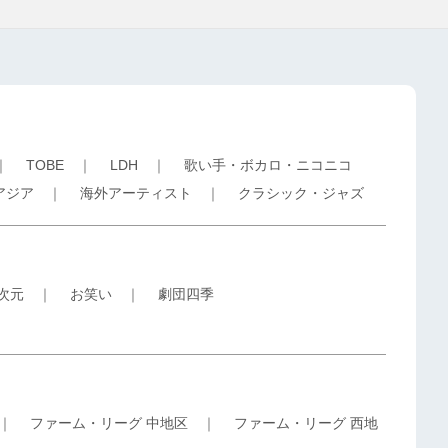
｜
TOBE
｜
LDH
｜
歌い手・ボカロ・ニコニコ
アジア
｜
海外アーティスト
｜
クラシック・ジャズ
5次元
｜
お笑い
｜
劇団四季
｜
ファーム・リーグ 中地区
｜
ファーム・リーグ 西地