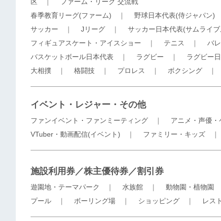
区
｜
ファーム・リーグ 交流戦
春季教育リーグ(ファーム)
｜
野球日本代表(侍ジャパン)
サッカー
｜
Jリーグ
｜
サッカー日本代表(サムライブ
フィギュアスケート・アイスショー
｜
テニス
｜
バレ
バスケットボール日本代表
｜
ラグビー
｜
ラグビー日
大相撲
｜
格闘技
｜
プロレス
｜
ボクシング
イベント・レジャー・その他
ファンイベント・ファンミーティング
｜
アニメ・声優・
VTuber・動画配信(イベント)
｜
ファミリー・キッズ
施設利用券／株主優待券／割引券
遊園地・テーマパーク
｜
水族館
｜
動物園・植物園
プール
｜
ボーリング場
｜
ショッピング
｜
レス