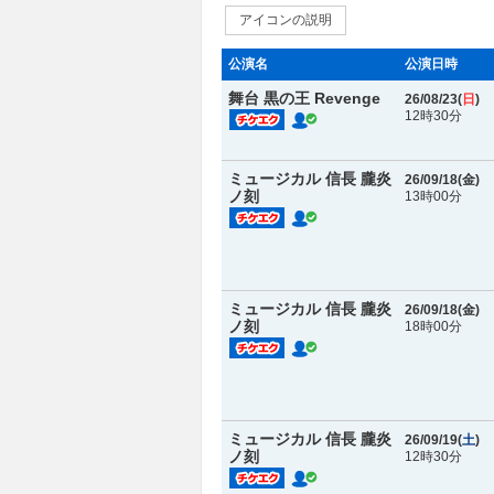
アイコンの説明
公演名
公演日時
舞台 黒の王 Revenge
26/08/23(
日
)
12時30分
ミュージカル 信長 朧炎
26/09/18(
金
)
ノ刻
13時00分
ミュージカル 信長 朧炎
26/09/18(
金
)
ノ刻
18時00分
ミュージカル 信長 朧炎
26/09/19(
土
)
ノ刻
12時30分