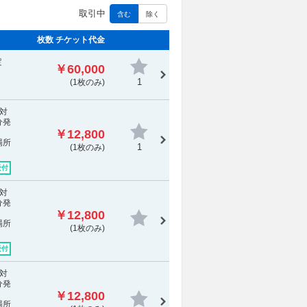
取引中
含む
除く
枚数 チケット代金
定
￥60,000
1
(1枚のみ)
対
分発
￥12,800
場所
1
(1枚のみ)
受付
対
分発
￥12,800
場所
(1枚のみ)
受付
対
分発
￥12,800
場所