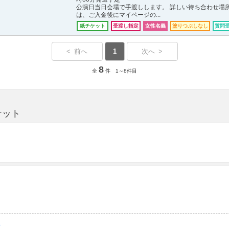
公演日当日会場で手渡しします。 詳しい待ち合わせ場
は、ご入金後にマイページの...
紙チケット
受渡し指定
女性名義
塗りつぶしなし
質問
< 前へ
1
次へ >
8
全
件 1～8件目
ケット
ト