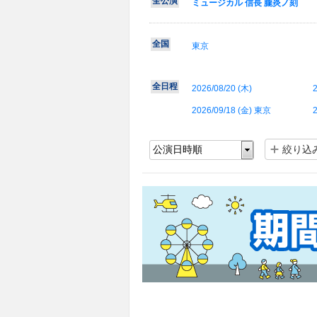
全公演
ミュージカル 信長 朧炎ノ刻
全国
東京
全日程
2026/08/20 (
木
)
2
2026/09/18 (
金
) 東京
2
絞り込