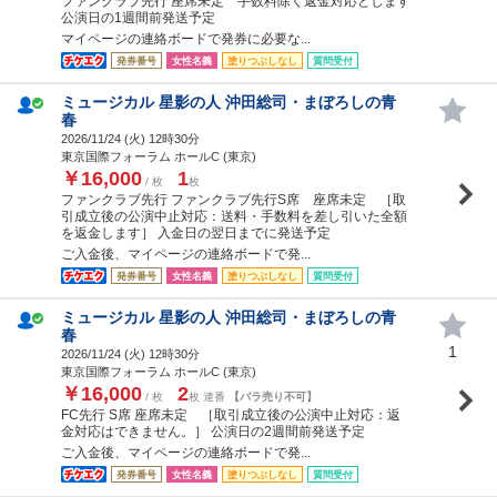
ファンクラブ先行 座席未定 手数料除く返金対応とします
公演日の1週間前発送予定
マイページの連絡ボードで発券に必要な...
発券番号
女性名義
塗りつぶしなし
質問受付
ミュージカル 星影の人 沖田総司・まぼろしの青
春
2026/11/24 (
火
) 12時30分
東京国際フォーラム ホールC (東京)
￥16,000
1
/ 枚
枚
ファンクラブ先行 ファンクラブ先行S席 座席未定 ［取
引成立後の公演中止対応：送料・手数料を差し引いた全額
を返金します］ 入金日の翌日までに発送予定
ご入金後、マイページの連絡ボードで発...
発券番号
女性名義
塗りつぶしなし
質問受付
ミュージカル 星影の人 沖田総司・まぼろしの青
春
1
2026/11/24 (
火
) 12時30分
東京国際フォーラム ホールC (東京)
￥16,000
2
/ 枚
枚 連番
【バラ売り不可】
FC先行 S席 座席未定 ［取引成立後の公演中止対応：返
金対応はできません。］ 公演日の2週間前発送予定
ご入金後、マイページの連絡ボードで発...
発券番号
女性名義
塗りつぶしなし
質問受付