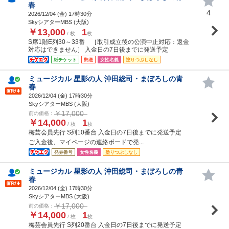
春
4
2026/12/04 (
金
) 17時30分
SkyシアターMBS (大阪)
￥13,000
1
/ 枚
枚
S席1階E列30～33番 ［取引成立後の公演中止対応：返金
対応はできません］ 入金日の7日後までに発送予定
紙チケット
郵送
女性名義
塗りつぶしなし
ミュージカル 星影の人 沖田総司・まぼろしの青
春
2026/12/04 (
金
) 17時30分
SkyシアターMBS (大阪)
￥17,000
前の価格：
￥14,000
1
/ 枚
枚
梅芸会員先行 S列10番台 入金日の7日後までに発送予定
ご入金後、マイページの連絡ボードで発...
発券番号
女性名義
塗りつぶしなし
ミュージカル 星影の人 沖田総司・まぼろしの青
春
2026/12/04 (
金
) 17時30分
SkyシアターMBS (大阪)
￥17,000
前の価格：
￥14,000
1
/ 枚
枚
梅芸会員先行 S列20番台 入金日の7日後までに発送予定