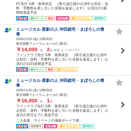
FC先行 S席 座席未定 ［取引成立後の公演中止対応：送
料・手数料を差し引いた全額を返金します］ 公演日の1週
間前発送予定
紙チケット
郵送
女性名義
塗りつぶしなし
質問受付
ミュージカル 星影の人 沖田総司・まぼろしの青
春
2026/11/20 (
金
) 12時30分
東京国際フォーラム ホールC (東京)
￥14,000
2
/ 枚
枚 連番 【バラ売り可】
ファンクラブ先行 S席 座席未定 ［取引成立後の公演中
止対応：送料・手数料を差し引いた全額を返金します］ 公
演日の10日前発送予定
紙チケット
郵送
塗りつぶしなし
ミュージカル 星影の人 沖田総司・まぼろしの青
春
2026/11/20 (
金
) 12時30分
東京国際フォーラム ホールC (東京)
￥16,000
1
/ 枚
枚
ファンクラブ先行 S席 座席未定 ［取引成立後の公演中
止対応：送料・手数料を差し引いた全額を返金します］ 入
金日の翌日までに発送予定
ご入金後、マイページの連絡ボードで発...
発券番号
女性名義
塗りつぶしなし
質問受付