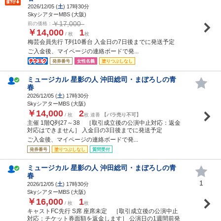
2026/12/05 (
土
) 17時30分
SkyシアターMBS (大阪)
￥17,000
前の価格：
￥14,000
1
/ 枚
枚
梅芸会員先行 T列10番台 入金日の7日後までに発送予定
ご入金後、マイページの連絡ボードで発...
発券番号
女性名義
塗りつぶしなし
ミュージカル 星影の人 沖田総司・まぼろしの青
春
2026/12/05 (
土
) 17時30分
SkyシアターMBS (大阪)
￥14,000
2
/ 枚
枚 連番
【バラ売り不可】
主催 1階Q列27～38 ［取引成立後の公演中止対応：返金
対応はできません］ 入金日の3日後までに発送予定
ご入金後、マイページの連絡ボードで発...
発券番号
塗りつぶしなし
質問受付
ミュージカル 星影の人 沖田総司・まぼろしの青
春
1
2026/12/05 (
土
) 17時30分
SkyシアターMBS (大阪)
￥16,000
1
/ 枚
枚
キャストFC先行 S席 座席未定 ［取引成立後の公演中止
対応：チケット券面額を返金します］ 公演日の1週間前発