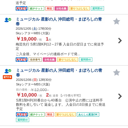
送予定
紙チケット
郵送
女性名義
塗りつぶしなし
質問受付
ミュージカル 星影の人 沖田総司・まぼろしの青
春
2026/12/05 (
土
) 17時30分
SkyシアターMBS (大阪)
￥19,000
1
/ 枚
枚
梅芸先行 S席1階K列12～27番 入金日の翌日までに発送予
定
ご入金後、マイページの連絡ボードで発...
発券番号
女性名義
塗りつぶしなし
質問受付
ミュージカル 星影の人 沖田総司・まぼろしの青
春
2026/12/06 (
日
) 12時30分
SkyシアターMBS (大阪)
￥12,000
前の価格：
￥10,000
2
/ 枚
枚 連番
【バラ売り不可】
S席1階H列30番台から40番台 公演中止の際には送料手
数料を差し引いて 返金します。 入金日の3日後までに発送
予定
紙チケット
郵送
塗りつぶしなし
あんしん配送OK
質問受付