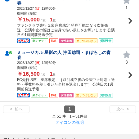
春
1
2026/12/27 (
日
) 12時30分
御園座 (愛知)
￥15,000
1
/ 枚
枚
ファンクラブ先行 S席 座席未定 発券可能になり次第発
送 公演中止の際はご自身で払い戻しをお願いします 公演
日の1週間前発送予定
紙チケット
郵送
女性名義
塗りつぶしなし
質問受付
ミュージカル 星影の人 沖田総司・まぼろしの青
春
3
2026/12/27 (
日
) 12時30分
御園座 (愛知)
￥16,500
1
/ 枚
枚
FC先行 S席 座席未定 ［取引成立後の公演中止対応：送
料・手数料を差し引いた全額を返金します］ 公演日の1週
間前発送予定
紙チケット
郵送
女性名義
塗りつぶしなし
質問受付
1
< 前へ
次へ >
全 51 件 1～51件目
アイコンの説明