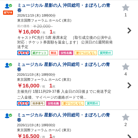
ミュージカル 星影の人 沖田総司・まぼろしの青
春
1
2026/11/19 (
木
) 18時00分
東京国際フォーラム ホールC (東京)
￥20,000
前の価格：
￥16,000
1
/ 枚
枚
キャストFC先行 S席 座席未定 ［取引成立後の公演中止
対応：チケット券面額を返金します］ 公演日の1週間前発
送予定
紙チケット
郵送
女性名義
塗りつぶしなし
質問受付
ミュージカル 星影の人 沖田総司・まぼろしの青
春
4
2026/11/19 (
木
) 18時00分
東京国際フォーラム ホールC (東京)
￥16,000
1
/ 枚
枚
主催先行 1階11列29-37番 入金日の3日後までに発送予定
ご入金後、マイページの連絡ボードで発...
発券番号
女性名義
塗りつぶしなし
質問受付
ミュージカル 星影の人 沖田総司・まぼろしの青
春
2
2026/11/19 (
木
) 18時00分
東京国際フォーラム ホールC (東京)
￥16,500
1
/ 枚
枚