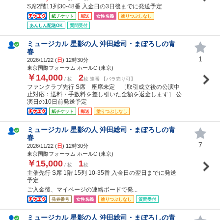
S席2階11列30-48番 入金日の3日後までに発送予定
紙チケット
郵送
女性名義
塗りつぶしなし
あんしん配送OK
質問受付
ミュージカル 星影の人 沖田総司・まぼろしの青
春
1
2026/11/22 (
日
) 12時30分
東京国際フォーラム ホールC (東京)
￥14,000
2
/ 枚
枚 連番 【バラ売り可】
ファンクラブ先行 S席 座席未定 ［取引成立後の公演中
止対応：送料・手数料を差し引いた全額を返金します］ 公
演日の10日前発送予定
紙チケット
郵送
塗りつぶしなし
ミュージカル 星影の人 沖田総司・まぼろしの青
春
7
2026/11/22 (
日
) 12時30分
東京国際フォーラム ホールC (東京)
￥15,000
1
/ 枚
枚
主催先行 S席 1階 15列 10-35番 入金日の翌日までに発送
予定
ご入金後、マイページの連絡ボードで発...
発券番号
女性名義
塗りつぶしなし
質問受付
ミュージカル 星影の人 沖田総司・まぼろしの青