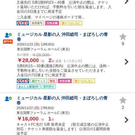
主催先行 S席1階9列23～40番 公演中止の際は、チケッ
ト返却いただければ、手数料を引いた額を返金します。 入
金日の3日後までに発送予定
ご入金後、マイページの連絡ボードで発...
発券番号
女性名義
塗りつぶしなし
ミュージカル 星影の人 沖田総司・まぼろしの青
春
9
2026/11/22 (
日
) 12時30分
東京国際フォーラム ホールC (東京)
￥29,000
前の価格：
￥28,000
2
/ 枚
枚 連番 【バラ売り可】
S席6列15～30番(通路2席内) 公演中止の際には、送料・
手数料を差し引いた全額をご返金させていただきます。
入金日の7日後までに発送予定
紙チケット
郵送
女性名義
塗りつぶしなし
あんしん配送OK
質問受付
ミュージカル 星影の人 沖田総司・まぼろしの青
春
2
2026/11/22 (
日
) 17時30分
東京国際フォーラム ホールC (東京)
￥16,000
1
/ 枚
枚
キャストFC先行 S席 座席未定 ［取引成立後の公演中止
対応：チケット券面額を返金します］ 公演日の1週間前発
送予定