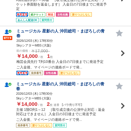
ケット券面額を返金します］ 入金日の7日後までに発送予
定
紙チケット
郵送
女性名義
塗りつぶしなし
あんしん配送OK
質問受付
ミュージカル 星影の人 沖田総司・まぼろしの青
春
2026/12/03 (
木
) 17時30分
SkyシアターMBS (大阪)
￥17,000
前の価格：
￥14,000
1
/ 枚
枚
梅芸会員先行 T列10番台 入金日の7日後までに発送予定
ご入金後、マイページの連絡ボードで発...
発券番号
女性名義
塗りつぶしなし
ミュージカル 星影の人 沖田総司・まぼろしの青
春
2026/12/03 (
木
) 17時30分
SkyシアターMBS (大阪)
￥14,000
2
/ 枚
枚 連番
【バラ売り不可】
主催 1階O列1～12 ［取引成立後の公演中止対応：返金
対応はできません］ 入金日の3日後までに発送予定
ご入金後、マイページの連絡ボードで発...
発券番号
塗りつぶしなし
質問受付