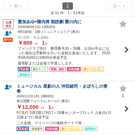
1
< 前へ
次へ >
全 51 件 1～51件目
愛加あゆ×陳内将 朗読劇 愛の内に
公演
当日
2026/08/09 (
日
) 12時00分
WES原宿 1階コミュニティエリア (東京)
￥1,200
前の価格：
￥800
1
/ 枚
枚
ファンクラブ先行 整理番号30～39番 公演が中止にな
った場合は手数料を引いた金額を返金いたします。 2026
年08月09日11時00分発送予定
最寄駅または会場で手渡しします。 ...
紙チケット
受渡し指定
女性名義
塗りつぶしなし
質問受付
ミュージカル 星影の人 沖田総司・まぼろしの青
春
1
2026/11/19 (
木
) 18時00分
東京国際フォーラム ホールC (東京)
￥12,000
1
/ 枚
枚
FC先行 S席1階17列17～28番センターブロック 入金日の3
日後までに発送予定
ご入金後、マイページの連絡ボードで発...
発券番号
女性名義
塗りつぶしなし
質問受付