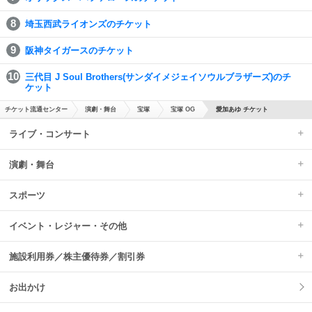
埼玉西武ライオンズのチケット
阪神タイガースのチケット
三代目 J Soul Brothers(サンダイメジェイソウルブラザーズ)のチ
ケット
チケット流通センター
演劇・舞台
宝塚
宝塚 OG
愛加あゆ チケット
ライブ・コンサート
演劇・舞台
スポーツ
イベント・レジャー・その他
施設利用券／株主優待券／割引券
お出かけ