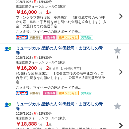
2026/11/23 (
月
) 12時30分
東京国際フォーラム ホールC (東京)
￥16,000
1
/ 枚
枚
ファンクラブ先行 S席 座席未定 ［取引成立後の公演中
止対応：送料・手数料を差し引いた全額を返金します］ 入
金日の翌日までに発送予定
ご入金後、マイページの連絡ボードで発...
発券番号
女性名義
塗りつぶしなし
質問受付
ミュージカル 星影の人 沖田総司・まぼろしの青
春
1
2026/11/23 (
月
) 12時30分
東京国際フォーラム ホールC (東京)
￥16,200
2
/ 枚
枚 連番
【バラ売り不可】
FC先行 S席 座席未定 ［取引成立後の公演中止対応：ご
自身で手続きをお願いします。］ 公演日の2週間前発送予
定
ご入金後、マイページの連絡ボードで発...
発券番号
女性名義
塗りつぶしなし
質問受付
ミュージカル 星影の人 沖田総司・まぼろしの青
春
2026/11/23 (
月
) 12時30分
東京国際フォーラム ホールC (東京)
￥18,888
1
/ 枚
枚