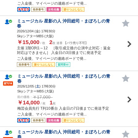
ご入金後、マイページの連絡ボードで発...
発券番号
女性名義
塗りつぶしなし
ミュージカル 星影の人 沖田総司・まぼろしの青
春
2026/12/04 (
金
) 17時30分
SkyシアターMBS (大阪)
￥15,000
2
/ 枚
枚 連番
【バラ売り不可】
主催 1階O列1～12 ［取引成立後の公演中止対応：返金
対応はできません］ 入金日の3日後までに発送予定
ご入金後、マイページの連絡ボードで発...
発券番号
塗りつぶしなし
質問受付
ミュージカル 星影の人 沖田総司・まぼろしの青
春
2026/12/05 (
土
) 17時30分
SkyシアターMBS (大阪)
￥17,000
前の価格：
￥14,000
1
/ 枚
枚
梅芸会員先行 T列10番台 入金日の7日後までに発送予定
ご入金後、マイページの連絡ボードで発...
発券番号
女性名義
塗りつぶしなし
ミュージカル 星影の人 沖田総司・まぼろしの青
春