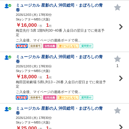
ミュージカル 星影の人 沖田総司・まぼろしの青
春
2026/12/03 (
木
) 17時30分
SkyシアターMBS (大阪)
￥16,000
1
/ 枚
枚
梅芸先行 S席 1階N列30~40番 入金日の翌日までに発送予
定
ご入金後、マイページの連絡ボードで発...
発券番号
女性名義
塗りつぶしなし
質問受付
ミュージカル 星影の人 沖田総司・まぼろしの青
春
1
2026/12/03 (
木
) 17時30分
SkyシアターMBS (大阪)
￥18,000
1
/ 枚
枚
梅田芸術劇場 S席L列13～26番 入金日の翌日までに発送予
定
ご入金後、マイページの連絡ボードで発...
発券番号
女性名義
塗りつぶしなし
質問受付
ミュージカル 星影の人 沖田総司・まぼろしの青
春
2026/12/03 (
木
) 17時30分
SkyシアターMBS (大阪)
￥25,000
1
/ 枚
枚