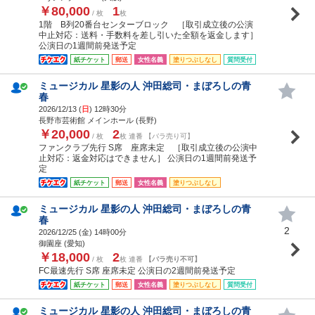
￥80,000
1
/ 枚
枚
1階 B列20番台センターブロック ［取引成立後の公演
中止対応：送料・手数料を差し引いた全額を返金します］
公演日の1週間前発送予定
紙チケット
郵送
女性名義
塗りつぶしなし
質問受付
ミュージカル 星影の人 沖田総司・まぼろしの青
春
2026/12/13 (
日
) 12時30分
長野市芸術館 メインホール (長野)
￥20,000
2
/ 枚
枚 連番 【バラ売り可】
ファンクラブ先行 S席 座席未定 ［取引成立後の公演中
止対応：返金対応はできません］ 公演日の1週間前発送予
定
紙チケット
郵送
女性名義
塗りつぶしなし
ミュージカル 星影の人 沖田総司・まぼろしの青
春
2
2026/12/25 (
金
) 14時00分
御園座 (愛知)
￥18,000
2
/ 枚
枚 連番
【バラ売り不可】
FC最速先行 S席 座席未定 公演日の2週間前発送予定
紙チケット
郵送
女性名義
塗りつぶしなし
質問受付
ミュージカル 星影の人 沖田総司・まぼろしの青