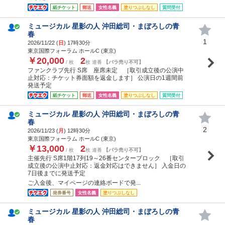
紙チケット
郵送
女性名義
塗りつぶしなし
質問受付
ミュージカル 星影の人 沖田総司・まぼろしの青
春
1
2026/11/22 (
日
) 17時30分
東京国際フォーラム ホールC (東京)
￥20,000
2
/ 枚
枚 連番
【バラ売り不可】
ファンクラブ先行 S席 座席未定 ［取引成立後の公演中
止対応：チケット券面額を返金します］ 公演日の1週間前
発送予定
紙チケット
郵送
女性名義
塗りつぶしなし
質問受付
ミュージカル 星影の人 沖田総司・まぼろしの青
春
2
2026/11/23 (
月
) 12時30分
東京国際フォーラム ホールC (東京)
￥13,000
2
/ 枚
枚 連番
【バラ売り不可】
主催先行 S席1階17列19～26番センターブロック ［取引
成立後の公演中止対応：返金対応はできません］ 入金日の
7日後までに発送予定
ご入金後、マイページの連絡ボードで発...
発券番号
女性名義
塗りつぶしなし
ミュージカル 星影の人 沖田総司・まぼろしの青
春