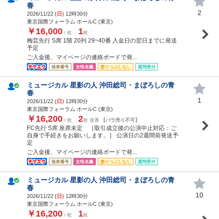
春
2
2026/11/22 (
日
) 12時30分
東京国際フォーラム ホールC (東京)
￥16,000
1
/ 枚
枚
梅芸先行 S席 1階 20列 29~40番 入金日の翌日までに発送
予定
ご入金後、マイページの連絡ボードで発...
発券番号
女性名義
塗りつぶしなし
質問受付
ミュージカル 星影の人 沖田総司・まぼろしの青
春
1
2026/11/22 (
日
) 12時30分
東京国際フォーラム ホールC (東京)
￥16,200
2
/ 枚
枚 連番
【バラ売り不可】
FC先行 S席 座席未定 ［取引成立後の公演中止対応：ご
自身で手続きをお願いします。］ 公演日の2週間前発送予
定
ご入金後、マイページの連絡ボードで発...
発券番号
女性名義
塗りつぶしなし
質問受付
ミュージカル 星影の人 沖田総司・まぼろしの青
春
10
2026/11/22 (
日
) 12時30分
東京国際フォーラム ホールC (東京)
￥16,200
1
/ 枚
枚