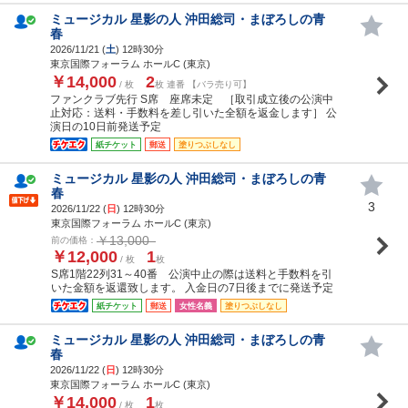
ミュージカル 星影の人 沖田総司・まぼろしの青
春
2026/11/21 (
土
) 12時30分
東京国際フォーラム ホールC (東京)
￥14,000
2
/ 枚
枚 連番 【バラ売り可】
ファンクラブ先行 S席 座席未定 ［取引成立後の公演中
止対応：送料・手数料を差し引いた全額を返金します］ 公
演日の10日前発送予定
紙チケット
郵送
塗りつぶしなし
ミュージカル 星影の人 沖田総司・まぼろしの青
春
3
2026/11/22 (
日
) 12時30分
東京国際フォーラム ホールC (東京)
￥13,000
前の価格：
￥12,000
1
/ 枚
枚
S席1階22列31～40番 公演中止の際は送料と手数料を引
いた金額を返還致します。 入金日の7日後までに発送予定
紙チケット
郵送
女性名義
塗りつぶしなし
ミュージカル 星影の人 沖田総司・まぼろしの青
春
2026/11/22 (
日
) 12時30分
東京国際フォーラム ホールC (東京)
￥14,000
1
/ 枚
枚