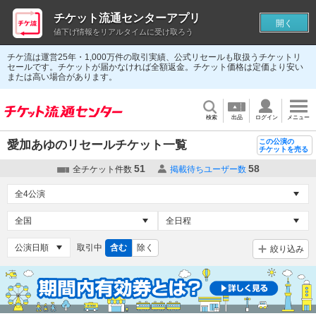
チケット流通センターアプリ
開く
値下げ情報をリアルタイムに受け取ろう
チケ流は運営25年・1,000万件の取引実績、公式リセールも取扱うチケットリ
セールです。チケットが届かなければ全額返金。チケット価格は定価より安い
または高い場合があります。
検索
出品
ログイン
メニュー
この公演の
愛加あゆのリセールチケット一覧
チケットを売る
51
58
全チケット件数
掲載待ちユーザー数
取引中
含む
除く
絞り込み