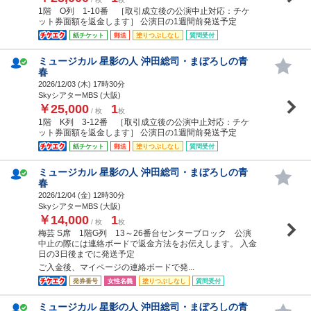
1階 O列 1-10番 ［取引成立後の公演中止対応：チケ
ット券面額を返金します］ 公演日の1週間前発送予定
紙チケット
郵送
塗りつぶしなし
質問受付
ミュージカル 星影の人 沖田総司・まぼろしの青
春
2026/12/03 (
木
) 17時30分
SkyシアターMBS (大阪)
￥25,000
1
/ 枚
枚
1階 K列 3-12番 ［取引成立後の公演中止対応：チケ
ット券面額を返金します］ 公演日の1週間前発送予定
紙チケット
郵送
塗りつぶしなし
質問受付
ミュージカル 星影の人 沖田総司・まぼろしの青
春
2026/12/04 (
金
) 12時30分
SkyシアターMBS (大阪)
￥14,000
1
/ 枚
枚
梅芸 S席 1階G列 13～26番台センターブロック 公演
中止の際には連絡ボードで返金方法をお伝えします。 入金
日の3日後までに発送予定
ご入金後、マイページの連絡ボードで発...
発券番号
女性名義
塗りつぶしなし
質問受付
ミュージカル 星影の人 沖田総司・まぼろしの青