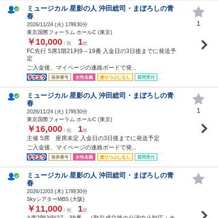
ミュージカル 星影の人 沖田総司・まぼろしの青
春
1
2026/11/24 (
火
) 17時30分
東京国際フォーラム ホールC (東京)
￥10,000
1
/ 枚
枚
FC先行 S席1階21列9～19番 入金日の3日後までに発送予
定
ご入金後、マイページの連絡ボードで発...
発券番号
女性名義
塗りつぶしなし
質問受付
ミュージカル 星影の人 沖田総司・まぼろしの青
春
1
2026/11/24 (
火
) 17時30分
東京国際フォーラム ホールC (東京)
￥16,000
1
/ 枚
枚
主催 S席 座席未定 入金日の3日後までに発送予定
ご入金後、マイページの連絡ボードで発...
発券番号
女性名義
塗りつぶしなし
質問受付
ミュージカル 星影の人 沖田総司・まぼろしの青
春
2026/12/03 (
木
) 17時30分
SkyシアターMBS (大阪)
￥11,000
1
/ 枚
枚
A席2階2I列27～38番 ［取引成立後の公演中止対応：チ