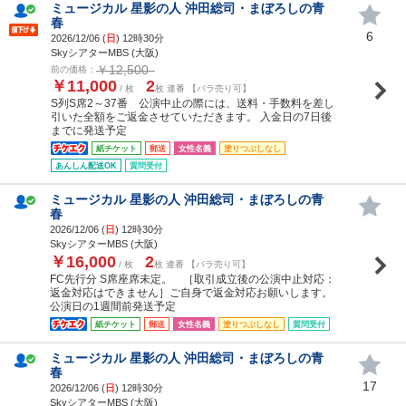
ミュージカル 星影の人 沖田総司・まぼろしの青
春
6
2026/12/06 (
日
) 12時30分
SkyシアターMBS (大阪)
￥12,500
前の価格：
￥11,000
2
/ 枚
枚 連番 【バラ売り可】
S列S席2～37番 公演中止の際には、送料・手数料を差し
引いた全額をご返金させていただきます。 入金日の7日後
までに発送予定
紙チケット
郵送
女性名義
塗りつぶしなし
あんしん配送OK
質問受付
ミュージカル 星影の人 沖田総司・まぼろしの青
春
2026/12/06 (
日
) 12時30分
SkyシアターMBS (大阪)
￥16,000
2
/ 枚
枚 連番 【バラ売り可】
FC先行分 S席座席未定。 ［取引成立後の公演中止対応：
返金対応はできません］ご自身で返金対応お願いします。
公演日の1週間前発送予定
紙チケット
郵送
女性名義
塗りつぶしなし
質問受付
ミュージカル 星影の人 沖田総司・まぼろしの青
春
17
2026/12/06 (
日
) 12時30分
SkyシアターMBS (大阪)