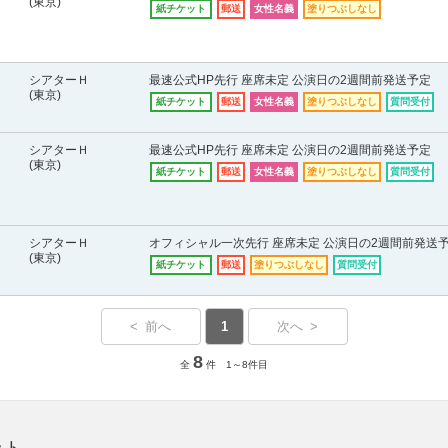
(東京)
紙チケット
郵送
女性名義
塗りつぶしなし
シアターＨ
最速公式HP先行 座席未定 公演日の2週間前発送予定
(東京)
紙チケット
郵送
女性名義
塗りつぶしなし
質問受付
シアターＨ
最速公式HP先行 座席未定 公演日の2週間前発送予定
(東京)
紙チケット
郵送
女性名義
塗りつぶしなし
質問受付
シアターＨ
オフィシャル一次先行 座席未定 公演日の2週間前発送
(東京)
紙チケット
郵送
塗りつぶしなし
質問受付
< 前へ
1
次へ >
8
全
件 1～8件目