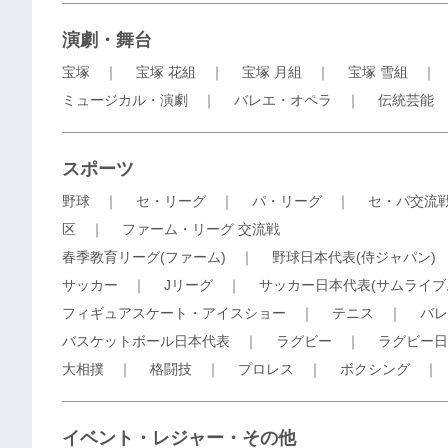
演劇・舞台
宝塚
｜
宝塚 花組
｜
宝塚 月組
｜
宝塚 雪組
ミュージカル・演劇
｜
バレエ・オペラ
｜
伝統芸能
スポーツ
野球
｜
セ・リーグ
｜
パ・リーグ
｜
セ・パ交流
区
｜
ファーム・リーグ 交流戦
春季教育リーグ(ファーム)
｜
野球日本代表(侍ジャパン)
サッカー
｜
Jリーグ
｜
サッカー日本代表(サムライブ
フィギュアスケート・アイスショー
｜
テニス
｜
バレ
バスケットボール日本代表
｜
ラグビー
｜
ラグビー日
大相撲
｜
格闘技
｜
プロレス
｜
ボクシング
イベント・レジャー・その他