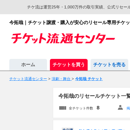
チケ流は運営25年・1,000万件の取引実績、公式リ
今拓哉｜チケット譲渡・購入が安心のリセール専用チケッ
ホーム
チケットを買う
チケットを売る
チケット流通センター
>
演劇・舞台
>
今拓哉 チケット
今拓哉のリセールチケット一
8
全チケット件数
掲