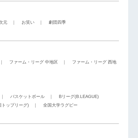
5次元
｜
お笑い
｜
劇団四季
｜
ファーム・リーグ 中地区
｜
ファーム・リーグ 西地
｜
バスケットボール
｜
Bリーグ(B.LEAGUE)
旧トップリーグ)
｜
全国大学ラグビー