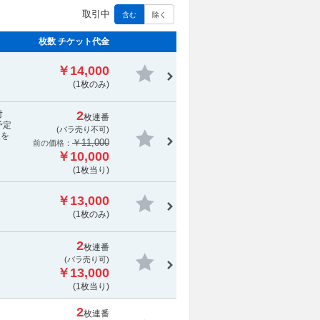
取引中
含む
除く
枚数 チケット代金
￥14,000
(1枚のみ)
2
対
枚連番
予定
(
バラ売り不可
)
報を
￥11,000
前の価格：
￥10,000
(1枚当り)
￥13,000
(1枚のみ)
2
枚連番
(バラ売り可)
￥13,000
(1枚当り)
2
枚連番