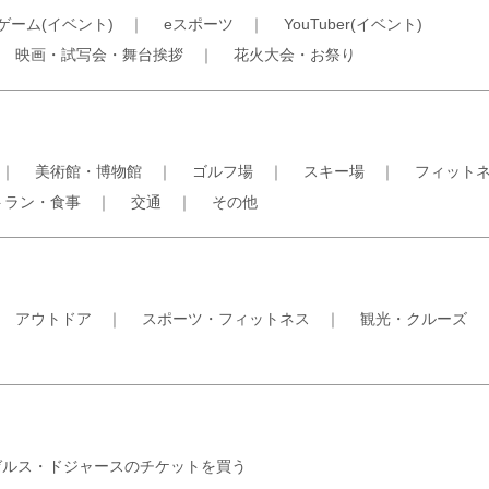
ゲーム(イベント)
｜
eスポーツ
｜
YouTuber(イベント)
｜
映画・試写会・舞台挨拶
｜
花火大会・お祭り
｜
美術館・博物館
｜
ゴルフ場
｜
スキー場
｜
フィット
トラン・食事
｜
交通
｜
その他
｜
アウトドア
｜
スポーツ・フィットネス
｜
観光・クルーズ
ゼルス・ドジャースのチケットを買う