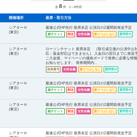
8
全
件 1～8件目
開催場所
座席・取引方法
シアターＨ
最速公式HP先行 座席未定 公演日の2週間前発送予定
(東京)
紙チケット
郵送
女性名義
塗りつぶしなし
質問受付
シアターＨ
ローソンチケット 座席未定 ［取引成立後の公演中止
(東京)
応：返金対応はできません］ 入金日の翌日までに発送
ご入金後、マイページの連絡ボードで発券に必要な情
お知らせします。 発券期間内...
発券番号
女性名義
塗りつぶしなし
質問受付
シアターＨ
最速公式HP先行 座席未定 公演日の2週間前発送予定
(東京)
紙チケット
郵送
女性名義
塗りつぶしなし
質問受付
シアターＨ
最速公式HP先行 座席未定 公演日の2週間前発送予定
(東京)
紙チケット
郵送
女性名義
塗りつぶしなし
質問受付
シアターＨ
最速公式HP先行 座席未定 公演日の2週間前発送予定