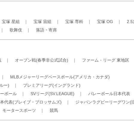
｜
宝塚 星組
｜
宝塚 宙組
｜
宝塚 専科
｜
宝塚 OG
｜
2.
｜
歌舞伎
｜
落語・寄席
戦
｜
オープン戦(春季非公式試合)
｜
ファーム・リーグ 東地区
｜
MLBメジャーリーグベースボール(アメリカ・カナダ)
ルー)
｜
プレミアリーグ(イングランド)
ーボール
｜
SVリーグ(SV.LEAGUE)
｜
バレーボール日本代表
本代表(ブレイブ・ブロッサムズ)
｜
ジャパンラグビーリーグワン(
｜
モータースポーツ
｜
競馬