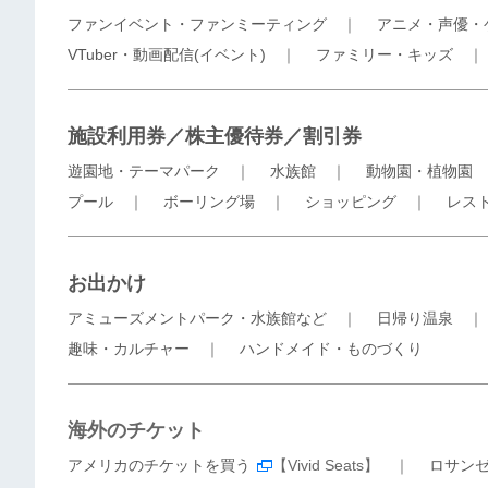
ファンイベント・ファンミーティング
｜
アニメ・声優・
VTuber・動画配信(イベント)
｜
ファミリー・キッズ
施設利用券／株主優待券／割引券
遊園地・テーマパーク
｜
水族館
｜
動物園・植物園
プール
｜
ボーリング場
｜
ショッピング
｜
レス
お出かけ
アミューズメントパーク・水族館など
｜
日帰り温泉
趣味・カルチャー
｜
ハンドメイド・ものづくり
海外のチケット
アメリカのチケットを買う
【Vivid Seats】 ｜
ロサン