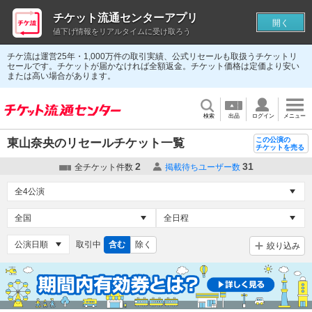
チケット流通センターアプリ
開く
値下げ情報をリアルタイムに受け取ろう
チケ流は運営25年・1,000万件の取引実績、公式リセールも取扱うチケットリ
セールです。チケットが届かなければ全額返金。チケット価格は定価より安い
または高い場合があります。
検索
出品
ログイン
メニュー
この公演の
東山奈央のリセールチケット一覧
チケットを売る
2
31
全チケット件数
掲載待ちユーザー数
取引中
含む
除く
絞り込み