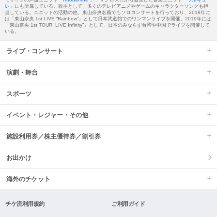
レ
」にも所属している。歌手として、多くのテレビアニメやゲームのキャラクターソングも担
当している。ユニットの活動の他、東山奈央名義でもソロコンサートを行っており、2018年に
は「東山奈央 1st LIVE “Rainbow”」として日本武道館でのワンマンライブを開催。2019年には
「東山奈央 1st TOUR “LIVE Infinity”」として、日本のみならず台湾や中国でライブを開催して
いる。
ライブ・コンサート
演劇・舞台
スポーツ
イベント・レジャー・その他
施設利用券／株主優待券／割引券
お出かけ
海外のチケット
チケ流利用規約
ご利用ガイド