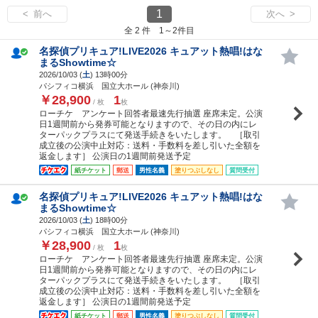
1
< 前へ
次へ >
全 2 件 1～2件目
名探偵プリキュア!LIVE2026 キュアット熱唱!はな
まるShowtime☆
2026/10/03 (
土
) 13時00分
パシフィコ横浜 国立大ホール (神奈川)
￥28,900
1
/ 枚
枚
ローチケ アンケート回答者最速先行抽選 座席未定。公演
日1週間前から発券可能となりますので、その日の内にレ
ターパックプラスにて発送手続きをいたします。 ［取引
成立後の公演中止対応：送料・手数料を差し引いた全額を
返金します］ 公演日の1週間前発送予定
紙チケット
郵送
男性名義
塗りつぶしなし
質問受付
名探偵プリキュア!LIVE2026 キュアット熱唱!はな
まるShowtime☆
2026/10/03 (
土
) 18時00分
パシフィコ横浜 国立大ホール (神奈川)
￥28,900
1
/ 枚
枚
ローチケ アンケート回答者最速先行抽選 座席未定。公演
日1週間前から発券可能となりますので、その日の内にレ
ターパックプラスにて発送手続きをいたします。 ［取引
成立後の公演中止対応：送料・手数料を差し引いた全額を
返金します］ 公演日の1週間前発送予定
紙チケット
郵送
男性名義
塗りつぶしなし
質問受付