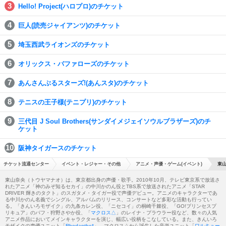
Hello! Project(ハロプロ)のチケット
巨人(読売ジャイアンツ)のチケット
埼玉西武ライオンズのチケット
オリックス・バファローズのチケット
あんさんぶるスターズ!(あんスタ)のチケット
テニスの王子様(テニプリ)のチケット
三代目 J Soul Brothers(サンダイメジェイソウルブラザーズ)のチ
ケット
阪神タイガースのチケット
チケット流通センター
イベント・レジャー・その他
アニメ・声優・ゲーム(イベント)
東山
東山奈央（トウヤマナオ）は、東京都出身の声優・歌手。2010年10月、テレビ東京系で放送さ
れたアニメ「神のみぞ知るセカイ」の中川かのん役とTBS系で放送されたアニメ「STAR
DRIVER 輝きのタクト」のスガタメ・タイガー役で声優デビュー。アニメのキャラクターであ
る中川かのん名義でシングル、アルバムのリリース、コンサートなど多彩な活動も行ってい
る。「きんいろモザイク」の九条カレン役、「ニセコイ」の桐崎千棘役、「GO!プリンセスプ
リキュア」のパフ・狩野さやか役、「
マクロス△
」のレイナ・プラウラー役など、数々の人気
アニメ作品においてメインキャラクターを演じ、幅広い役柄をこなしている。また、きんいろ
モザイクの声優ユニット「
Rhodanthe*
」、マクロス△から誕生した音楽ユニット「
ワルキュー